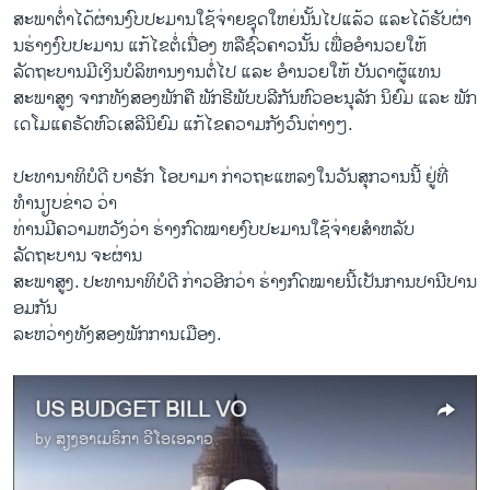
ສະພາ​ຕ່ຳ​ໄດ້​ຜ່ານ​ງົບປະມານ​ໃຊ້​ຈ່າຍຊຸດ​ໃຫຍ່ນັ້ນໄປ​ແລ້ວ ​ແລະ​ໄດ້ຮັບ​ຜ່າ​
ນຮ່າງ​ງົບປະມານ ແກ້​ໄຂ​ຕໍ່​ເນື່ອງ ຫລື​ຊົ່ວຄາວ​ນັ້ນ ​ເພື່ອອຳ​ນວຍ​ໃຫ້​
ລັດຖະບານມີ​ເງິນ​ບໍລິຫານ​ງານ​ຕໍ່​ໄປ​ ​ແລະ ອຳນວຍໃຫ້ ບັນດາ​ຜູ້​ແທນ
ສະພາ​ສູງ ຈາກທັງ​ສອງ​ພັກຄື ພັກຣີພັບ​ບລີ​ກັນຫົວ​ອະນຸລັກ ນິຍົມ ​ແລະ ພັກ
ເດ​ໂມ​ແຄຣັດຫົວ​ເສລີ​ນິຍົມ ແກ້​ໄຂ​ຄວາມ​ກັງວົນ​ຕ່າງໆ.
ປະທາ​ນາ​ທິບໍດີ ບາຣັກ ​ໂອ​ບາ​ມາ ກ່າວ​ຖະ​ແຫລ​ງ​ໃນ​ວັນ​ສຸກ​ວານ​ນີ້ ຢູ່​ທີ່​
ທຳນຽບຂ່າວ ວ່າ
ທ່ານ​ມີ​ຄວາມ​ຫວັງວ່າ ຮ່າງ​ກົດໝາຍ​ງົບປະມານ​ໃຊ້​ຈ່າຍ​ສຳ​ຫລັບ​
ລັດຖະບານ ຈະ​ຜ່ານ​
ສະພາ​ສູງ. ປະທາ​ນາ​ທິບໍດີ ກ່າວ​ອີກ​ວ່າ ຮ່າງ​ກົດໝາຍນີ້​ເປັນ​ການ​ປານີ​ປານ​
ອມກັນ
ລະຫວ່າງ​ທັງ​ສອງ​ພັກ​ການ​ເມືອງ.
US BUDGET BILL VO
by
ສຽງອາເມຣິກາ ວີໂອເອລາວ