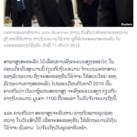
ວິທະຍາສາດ-ເທັກໂນໂລຈີ
ທຸລະກິດ
ພາສາອັງກິດ
ປະທານສະພາຕ່ຳທ່ານ John Boehner (ກາງ) ກັບຄືນໄປຫ້ອງການຂອງທ່ານ
ວີດີໂອ
ຫຼັງຈາກທີ່ຮັບຜ່ານ ຮ່າງງົບປະມານໃຊ້ຈ່າຍ ຢູ່ທີ່ລັດຖະສະພາສະຫະລັດ ໃນ
ນະຄອນຫລວງວໍຊິງຕັນ ວັນທີ 11 ທັນວາ 2014.
ສຽງ
ສາ​ພາ​ສູງ​ສະຫະລັດ ​ໄດ້ເລື່ອນ​ການ​ລົງ​ຄະ​ແນນສຽງອອກ​ໄປ ​ໃນ
ລາຍການກະຈາຍສຽງ
ຕິດຕາມພວກເຮົາ ທີ່
ຕອນເດິກວັນ​ສຸກ​ວານນີ້ ກ່ຽວ​ກັບງົບປະມານ​ ຈຳນວນ​ມະຫາສານ
ລາຍງານ
ຂອງ​ລັດຖະບານ ​ຊຶ່ງ​ຈະ​ສະໜອງທຶນໃຊ້ຈ່າຍ ​ໃຫ້ສ່ວນ​ໃຫຍ່​ ຂອງ​
ລັດຖະບານກາງສະຫະ​ລັດ ໄປ​ຮອດເດືອນກັນຍາ​ປີ 2015 ນັ້ນ.
ຄາດ​ກັນ​ວ່າ ບັນດາ​ຜູ້​ແທນສະພາສູງ ຈະ​ລົງ​ຄະ​ແນນ​ສຽງ ກ່ຽວ​ກັບ
ພາສາຕ່າງໆ
​ຮ່າງ​ງົບປະມານ​ ​ມູນ​ຄ່າ 1100 ​ຕື້ດອລລ່າ​ ໃນ​ວັນ​ຈັນ​ຈະ​ມາ​ເຖິງ​ນີ້.
​ແລະ ຄາດກັນ​ວ່າ ສະພາ​ສູງຈະຮັບ​ຜ່ານ ຮ່າງ​ກົດໝາຍ​ຢຸດຊ່ອງ​
ຫວ່າງ ​ໃນ​ວັນ​ເສົາ​ມື້​ນີ້ ​ເພື່ອ​ຈະສະໜອງ​ທຶນ ໃຫ້​ລັດຖະບານມີ​ເງິນ
ໃຊ້​ຈ່າ​ຍ ຊົ່ວຄາວ ​ ​ໄປຈົນ​ເຖິງ​ວັນ​ພຸດ​ອາທິດ​ໜ້າ.