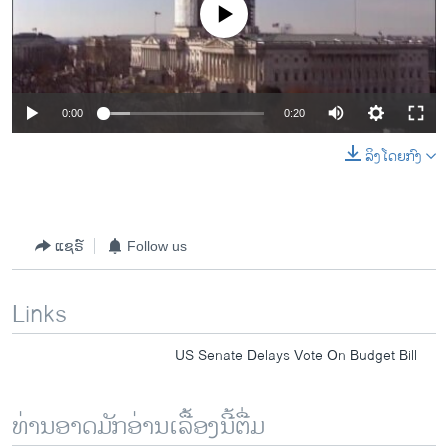
No media source currently available
0:00
0:20
ລິງໂດຍກົງ
ແຊຣ໌
Follow us
Links
US Senate Delays Vote On Budget Bill
ທ່ານອາດມັກອ່ານເລື້ອງນີ້ຕື່ມ