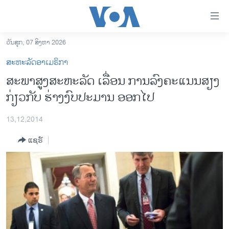
ລິ້ງ
ສຳຫລັບ
ເຂົ້າ
ວັນສຸກ, 07 ສິງຫາ 2026
ຫາ
ໂຮມເພຈ
ສະຫະລັດອາເມຣິກາ
ຂ້າມ
ລາວ
ສະພາສູງສະຫະລັດ ເລື່ອນ ການ​ລົງ​ຄະ​ແນນສຽງ
ຂ້າມ
ອາເມຣິກາ
ກ່ຽວກັບ ຮ່າງງົບປະມານ ອອກ​ໄປ
ຂ້າມ
ໄປ
ການເລືອກຕັ້ງ ປະທານາທີບໍດີ ສະຫະລັດ 2024
ຫາ
13,12,2014
ຂ່າວ​ຈີນ
ຊອກ
ແຊຣ໌
ຄົ້ນ
ໂລກ
ເອເຊຍ
ອິດສະຫຼະພາບດ້ານການຂ່າວ
ຊີວິດຊາວລາວ
ຊຸມຊົນຊາວລາວ