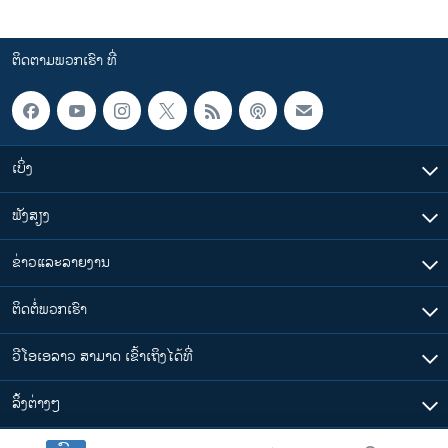
ຕິດຕາມພວກເຮົາ ທີ່
ເບິ່ງ
ຟັງສຽງ
ຂ່າວແລະລາຍງານ
ຕິດຕໍ່ພວກເຮົາ
ວີໂອເອລາວ ສາມາດ ເຂົ້າເຖິງໄດ້ທີ່
​ລິ້ງ​ຕ່າງໆ