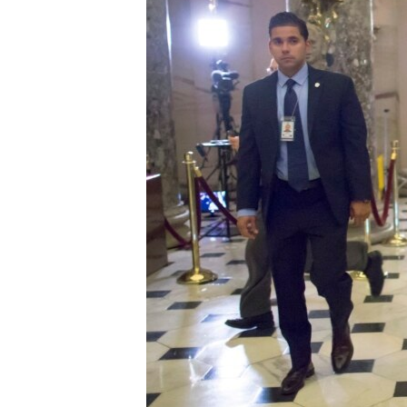
ວິທະຍາສາດ-ເທັກໂນໂລຈີ
ທຸລະກິດ
ພາສາອັງກິດ
ວີດີໂອ
ສຽງ
ລາຍການກະຈາຍສຽງ
ລາຍງານ