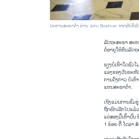
ປະທານສະພາຕ່ຳ ທ່ານ John Boehner ຈາກພັກຣີພັບ
ລັດຖະສະພາ ສະຫະລັດ
ຕໍ່​ອາຍຸ​ໃຫ້ທຶນລັ
ພຽງ​ບໍ່​ເທົ່າ​ໃດ​ຊົ່
ແລງ​ຂອງ​ວັນ​ພະຫັດ
ການດ່ັງກ່າວ ບໍ່​ເທົ່
ແທນສະພາ​ຕໍ່າ.
​ເຖິງ​ແມ່ນການ​ຂົ່ມຂູ
ຖືກ​ຍົກ​ເລີກ​ໄປ​ແລ້
​ແຕ່​ສອງ​ມື້ເທົ້າ​ນັ້
1 ຮ້ອຍ ຕື້ ​ໂດ​ລາ ​