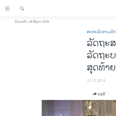
ລິ້ງ
ສຳຫລັບ
ເຂົ້າ
ຄົ້ນຫາ
ວັນພະຫັດ, 06 ສິງຫາ 2026
ໂຮມເພຈ
ຫາ
ສະຫະລັດອາເມຣິ
ລາວ
ຂ້າມ
ລັດຖະສ
ຂ້າມ
ອາເມຣິກາ
ຂ້າມ
ການເລືອກຕັ້ງ ປະທານາທີບໍດີ ສະຫະລັດ
ລັດຖະບ
ໄປ
2024
ຫາ
ສຸດທ້າຍ
ຂ່າວ​ຈີນ
ຊອກ
ຄົ້ນ
ໂລກ
12,12,2014
ເອເຊຍ
ອິດສະຫຼະພາບດ້ານການຂ່າວ
ແຊຣ໌
ຊີວິດຊາວລາວ
ຊຸມຊົນຊາວລາວ