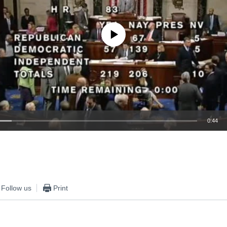
No media source currently available
0:44
EMBED
Follow us
Print