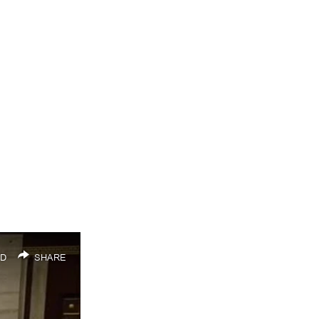
D
SHARE