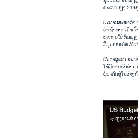
ອຸບປະສັກ​ອັນ​ໃຫຽຫຼ
​ຄະ​ແນນ​ສຽງ 219ສຽ
ປະທານ​ສະພາ​ຕໍ່າ ພ
ວ່າ ​ຖ້າ​ຫາກເຂົາ​ເຈົ
ຕະການໃຫ້​ທຶນພຽງ​ຊົ່
ມື້ບຸນຄຣິສມັສ ວັນທ
ບັນດາ​ຜູ້​ແທນ​ສະພ
ໃຫ້​ມີ​ການ​ຮັບຜ່ານ ​ເ
ບໍ່ປາກົດຢູ່​ໃນ​ຮ່າ
US Budge
by
ສຽງອາເມຣິກ