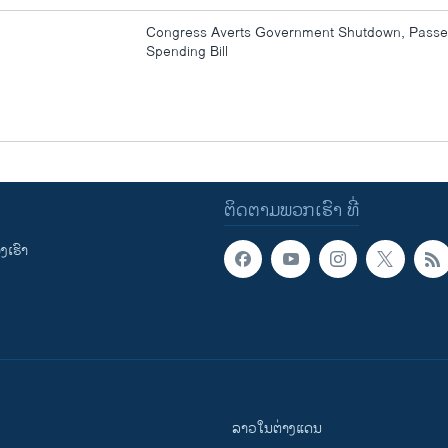
Congress Averts Government Shutdown, Passe
Spending Bill
ຕິດຕາມພວກເຮົາ ທີ່
ເຮົາ
ລາວໃນຕ່າງແດນ