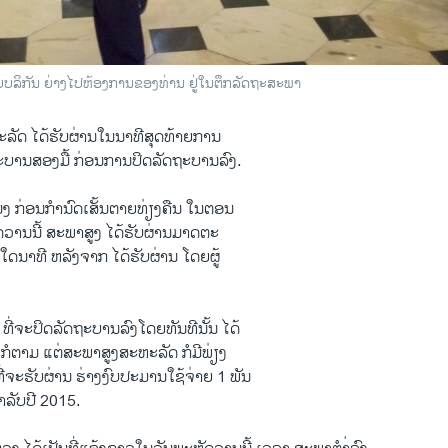
ບລິກັນ ຍ່າງໄປຫ້ອງການຂອງທ່ານ ຢູ່ໃນຕຶກລັດຖະສະພາ
 ​ໄດ້​ຮັບ​ຜ່ານ​ໃນນາທີ​ສຸດ​ທ້າຍການ​
ດຖະບານສອງ​ມື້ ກ່ອນ​ການປິດ​ລັດຖະບານລົງ.
ວ​ໂມງ ກ່ອນ​ກຳນົດ​ເສັ້ນ​ຕາຍທ່ຽງ​ຄືນ ​ໃນ​ຕອນ​
ວານ​ນີ້ ສະພາ​ສູງ ​ໄດ້​ຮັບຜ່ານມາດ​ຕະ
າໃດ​ນາ​ທີ ​ຫລັງ​ຈາກ ໄດ້ຮັບ​ຜ່ານ ​ໂດຍ​ຜູ້​
່ ທີ່​ຈະ​ປິດ​ລັດ​ຖະ​ບານ​ລົງໂດຍ​ທັນທີນັ້ນ ໄດ້​
ວ​ກໍ​ຕາມ ​ແຕ່ສະພາ​ສູງ​ສະ​ຫະລັດ ກໍມີ​ພ່ຽງ
ນ ທີ່​ຈະ​ຮັບ​ຜ່ານ​ ຮ່າງ​ງົບປະມານ​ໃຊ້​ຈ່າຍ 1 ພັນ​
ສຳລັບ​ປີ 2015.