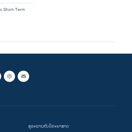
s Short-Term
width
px
ສຸຂະພາບກັບວິທະຍາສາດ