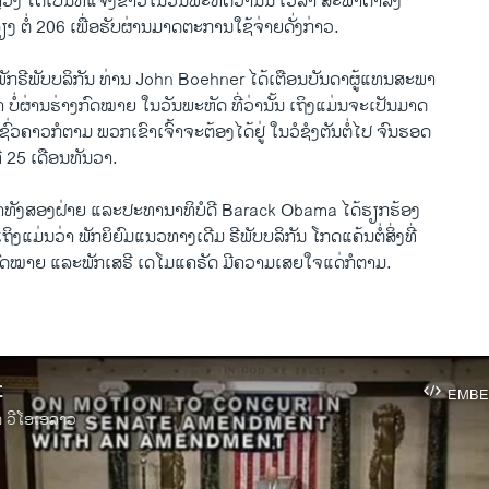
ວງ ໄດ້ເປັນ​ທີ່ແຈ້ງ​ຂາວ​ໃນ​ວັນ​ພະຫັດ​ວານ​ນີ້ ​ເວລາ ສະພາ​ຕຳ່ລົງ
ງ ຕໍ່ 206 ​ເພື່ອຮັບຜ່ານ​ມາດ​ຕະການໃຊ້​ຈ່າຍດັ່ງກ່າວ.
ັກຣີພັບ​ບລິ​ກັນ ທ່ານ John Boehner ​ໄດ້​ເຕືອນ​ບັນດາ​ຜູ້​ແທນ​ສະພາ​
້າ ບໍ່​ຜ່ານ​ຮ່າງ​ກົດໝາຍ​ ໃນ​ວັນ​ພະຫັດ ທີ່​ວ່າ​ນັ້ນ ເຖິງແມ່ນຈະ​ເປັນ​ມາດ​
ວຄາວ​ກໍຕາມ​ ​ພວກເຂົາ​ເຈົ້າ​ຈະ​ຕ້ອງໄດ້ຢູ່ ​ໃນວໍຊໍ​ງຕັນຕໍ່​ໄປ ຈົນ​ຮອດ
ີ່ 25 ​ເດືອນທັນ​ວາ.
າ​ທັງ​ສອງ​ຝ່າຍ ​ແລະ​ປະທານາທິບໍດີ Barack Obama ໄດ້​ຮຽກຮ້ອງ​
ຖິງ​ແມ່ນ​ວ່າ ພັກ​ຍິຍົມ​ແນວທາງ​ເດີມ ຣີພັບ​ບລິ​ກັນ ​ໂກ​ດ​ແຄ້ນ​ຕໍ່​ສິ່ງ​ທີ່​
ງ​ກົດໝາຍ ​ແລະ​ພັກເສຣີ ​ເດ​ໂມ​ແຄຣັດ ມີ​ຄວາມເສຍ​ໃຈ​ແດ່​ກໍ​ຕາມ.
t
EMBE
າ ວີໂອເອລາວ