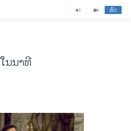
ສົດ
 ໃນນາທີ