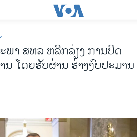
ກາ
ະພາ ສຫລ ຫລີກລ່ຽງ ການປິດ
ານ ໂດຍຮັບຜ່ານ ຮ່າງງົບປະມານ