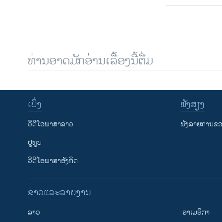
ທ່ານອາດມັກອ່ານເລື້ອງນີ້ຕື່ມ
ເບິ່ງ
ຟັງສຽງ
ວີດີໂອພາສາລາວ
ຟັງລາຍການຂອງ
ຢູທູບ
ວີດີໂອພາສາອັງກິດ
ຂ່າວແລະລາຍງານ
ລາວ
ອາເມຣິກາ