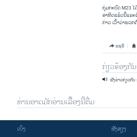
ກຸ່ມກະບົດ M23 
ອາທິດແລ້ວນີ້ແລະຕ
ກ່າວ ເວົ້າວ່າພວກ
ແຊຣ໌
ກ່ຽວຂ້ອງກັນ
ຟັງຂ່າວກ່ຽວກັບ
ທ່ານອາດມັກອ່ານເລື້ອງນີ້ຕື່ມ
ເບິ່ງ
ຟັງສຽງ