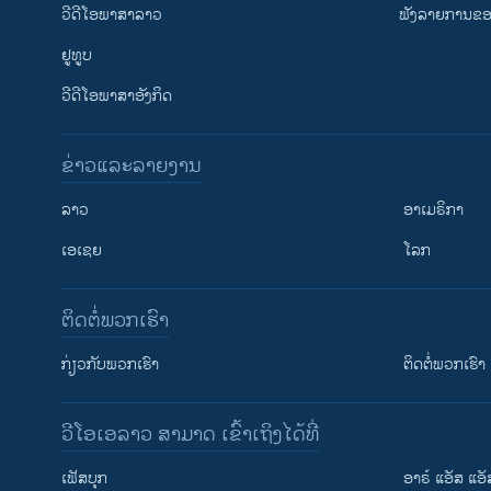
ວີດີໂອພາສາລາວ
ຟັງລາຍການຂອງ
ຢູທູບ
ວີດີໂອພາສາອັງກິດ
ຂ່າວແລະລາຍງານ
ລາວ
ອາເມຣິກາ
ເອເຊຍ
ໂລກ
ຕິດຕໍ່ພວກເຮົາ
ກ່ຽວກັບພວກເຮົາ
ຕິດຕໍ່ພວກເຮົາ
ວີໂອເອລາວ ສາມາດ ເຂົ້າເຖິງໄດ້ທີ່
ເຟັສບຸກ
ອາຣ໌ ແອັສ ແອັ