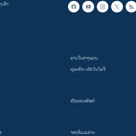
ເຮົາ
ລາວໃນຕ່າງແດນ
ທຸລະກິດ-ເທັກໂນໂລຈີ
ຟັງພອດແຄັສຕ໌
ສ
ຈອງອີເມລຂ່າວ