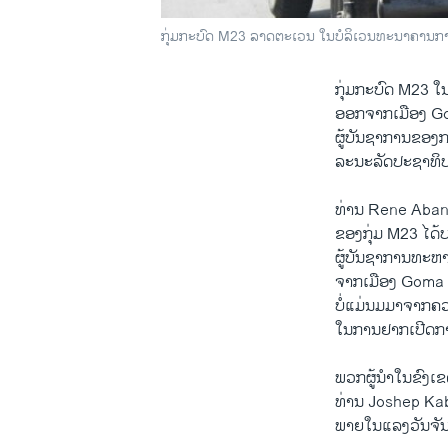
ກຸ່ມກະບົດ M23 ລາດຕະເວນ ໃນບໍລິເວນທະນາຄານ
ກຸ່ມກະບົດ M23 ໃ
ອອກຈາກເມືອງ Gom
ຜູ້ບັນຊາການຂອງ
ລະນະລັດປະຊາທິປ
ທ່ານ Rene Aban
ຂອງກຸ່ມ M23 ໄດ້
ຜູ້ບັນຊາການທະຫ
ຈາກເມືອງ Goma ໂ
ບໍ່ແມ່ນມມາຈາກຄວ
ໃນການຢາກເປີດກ
ພວກຜູ້ນໍາໃນຂົງ
ທ່ານ Joshep Ka
ພາຍໃນແລງວັນຈັນວ