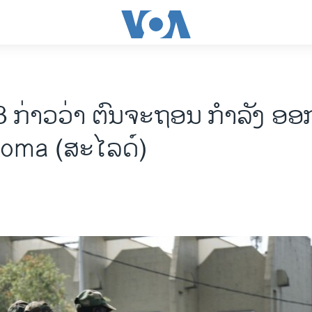
23 ກ່າວວ່າ ຕົນຈະຖອນ ກຳລັງ ອ
Goma (ສະໄລດ໌)