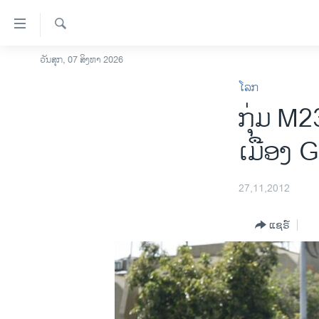
ລິ້ງ
ສຳຫລັບ
ເຂົ້າ
ຄົ້ນຫາ
ວັນສຸກ, 07 ສິງຫາ 2026
ໂຮມເພຈ
ຫາ
ໂລກ
ລາວ
ຂ້າມ
ກຸ່ມ M
ຂ້າມ
ອາເມຣິກາ
ຂ້າມ
ການເລືອກຕັ້ງ ປະທານາທີບໍດີ ສະຫະລັດ
ເມືອງ 
ໄປ
2024
ຫາ
ຂ່າວ​ຈີນ
ຊອກ
27,11,2012
ຄົ້ນ
ໂລກ
ແຊຣ໌
ເອເຊຍ
ອິດສະຫຼະພາບດ້ານການຂ່າວ
ຊີວິດຊາວລາວ
ຊຸມຊົນຊາວລາວ