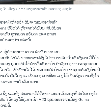
ກາງ ໃນເມືອງ Goma ທາງພາກຕາເວັນອອກຂອງ ຄອງໂກ
ນຄອງໂກກ່າວວ່າ ຕົນຈະຖອນກອງກໍາລັງ
a ທີ່ຍຶດໄດ້ ຫຼັງຈາກໄດ້ພົບປະກັບບັນດາ
ກອງທັບ ອູການດາ ຣວັນດາ ແລະ ສາທາ
ະໄຕຄອງໂກ ແລ້ວນັ້ນ.
di ຜູ້ອໍານວຍການຄວາມສໍາພັນພາຍນອກ
ບອກກັບ VOA ພາກພາສາຝຣັ່ງ ໄປຫາອາຟຣິກາໃນວັນອັງຄານມື້ນີ້ວ່າ
ານຂອງ ກຸ່ມກະບົດໃຫ້ຄຳໝັ້ນສັນຍາວ່າ ກຳລັງຂອງທ່ານຈະຖອນອອກ
ດຍໄວ ເທົ່າທີ່ຈະໄວໄດ້. ພວກກະບົດກ່າວວ່າ ການຖອນຕົວດັ່ງກ່າວນີ້
າມກົດດັນໃດໆ ແຕ່ເປັນຮ່ອງຮອຍທີ່ສະແດງໃຫ້ເຫັນເຖິງຄວາມຕັ້ງໃຈ
ານເຈລະ ຈາກັບລັດຖະບານ.
ເຂດ ຊຶ່ງຮວມທັງ ປະທານາທິບໍດີສາທາລະນະລັດປະຊາທິປະໄຕຄອງໂກ
bila ໄດ້ທວງໃຫ້ກຸ່ມກະບົດ M23 ຖອນອອກຈາກເມືອງ Goma
ານນີ້.