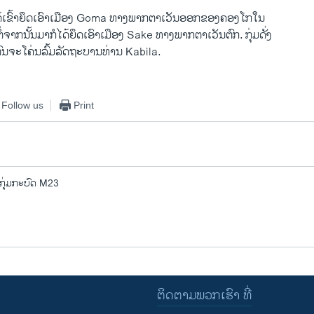
ໄດ້ເຂົ້າຍຶດເອົາເມືອງ Goma ທາງພາກຕາເວັນອອກຂອງຄອງໂກໃນ
ໍ່ຈາກນັ້ນມາກໍໄດ້ຍຶດເອົາເມືອງ Sake ທາງພາກຕາເວັນຕົກ. ກຸ່ມດັ່ງ
ຕົນຈະໂຄ່ນລົ້ມລັດຖະບານທ່ານ Kabila.
Follow us
Print
 ກຸ່ມກະບົດ M23
ຕິດຕາມພວກເຮົາ ທີ່