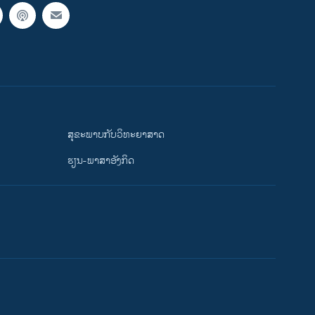
ສຸຂະພາບກັບວິທະຍາສາດ
ຮຽນ-ພາສາອັງກິດ