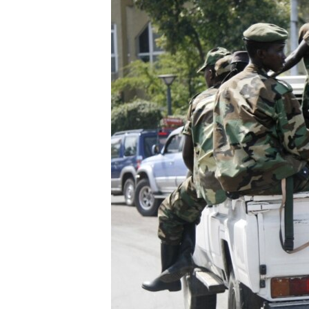
ວິທະຍາສາດ-ເທັກໂນໂລຈີ
ທຸລະກິດ
ພາສາອັງກິດ
ວີດີໂອ
ສຽງ
ລາຍການກະຈາຍສຽງ
ລາຍງານ