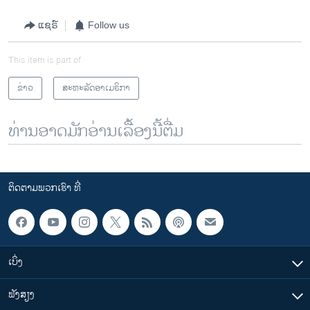
ແຊຣ໌
Follow us
This item is part of
ຂ່າວ
ສະຫະລັດອາເມຣິກາ
ທ່ານອາດມັກອ່ານເລື້ອງນີ້ຕື່ມ
ຕິດຕາມພວກເຮົາ ທີ່
ເບິ່ງ
ຟັງສຽງ