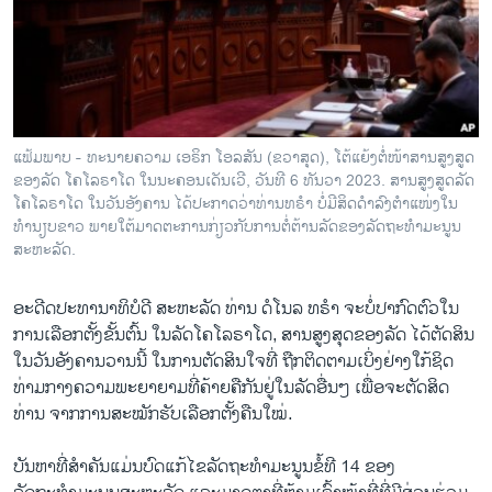
ວິທະຍາສາດ-ເທັກໂນໂລຈີ
ທຸລະກິດ
ພາສາອັງກິດ
ວີດີໂອ
ແຟ້ມພາບ - ທະນາຍຄວາມ ເອຣິກ ໂອລສັນ (ຂວາສຸດ), ໂຕ້ແຍ້ງຕໍ່ໜ້າສານສູງສູດ
ສຽງ
ຂອງລັດ ໂຄໂລຣາໂດ ໃນນະຄອນເດັນເວີ, ວັນທີ 6 ທັນວາ 2023. ສານສູງສູດລັດ
ໂຄໂລຣາໂດ ໃນວັນອັງຄານ ໄດ້ປະກາດວ່າທ່ານທຣຳ ບໍ່ມີສິດດຳລົງຕໍາແໜ່ງໃນ
ລາຍການກະຈາຍສຽງ
ທຳນຽບຂາວ ພາຍໃຕ້ມາດຕະການກ່ຽວກັບການຕໍ່ຕ້ານລັດຂອງລັດຖະທຳມະນູນ
ຕິດຕາມພວກເຮົາ ທີ່
ສະຫະລັດ.
ລາຍງານ
ອະດີດປະທານາທິບໍດີ ສະຫະລັດ ທ່ານ ດໍໂນລ ທຣຳ ຈະບໍ່ປາກົດຕົວໃນ
ການເລືອກຕັ້ງຂັ້ນຕົ້ນ ໃນລັດໂຄໂລຣາໂດ, ສານສູງສຸດຂອງລັດ ໄດ້ຕັດສິນ
ພາສາຕ່າງໆ
ໃນວັນອັງຄານວານນີ້ ໃນການຕັດສິນໃຈທີ່ ຖືກຕິດຕາມເບິ່ງຢ່າງໃກ້ຊິດ
ທ່າມກາງຄວາມພະຍາຍາມທີ່ຄ້າຍຄືກັນຢູ່ໃນລັດອື່ນໆ ເພື່ອຈະຕັດສິດ
ທ່ານ ຈາກການສະໝັກຮັບເລືອກຕັ້ງຄືນໃໝ່.
​ບັນ​ຫາທີ່ສຳຄັນ​ແມ່ນບົດແກ້ໄຂ​ລັດຖະທຳມະນູນຂໍ້ທີ 14 ຂອງ