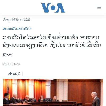
ລິ້ງ
ສຳຫລັບ
ເຂົ້າ
ວັນສຸກ, 07 ສິງຫາ 2026
ຫາ
ໂຮມເພຈ
ສະຫະລັດອາເມຣິກາ
ຂ້າມ
ລາວ
ສານລັດໂຄໂລຣາໂດ ຫ້າມທ່ານທຣຳ ຈາກການ
ຂ້າມ
ອາເມຣິກາ
ລົງຄະແນນສຽງ ເລືອກຕັ້ງປະທານາທິບໍດີຂັ້ນຕົ້ນ
ຂ້າມ
ໄປ
ການເລືອກຕັ້ງ ປະທານາທີບໍດີ ສະຫະລັດ 2024
ຫາ
ວີໂອເອ
ຂ່າວ​ຈີນ
ຊອກ
20,12,2023
ຄົ້ນ
ໂລກ
ແຊຣ໌
ເອເຊຍ
ອິດສະຫຼະພາບດ້ານການຂ່າວ
ຊີວິດຊາວລາວ
ຊຸມຊົນຊາວລາວ