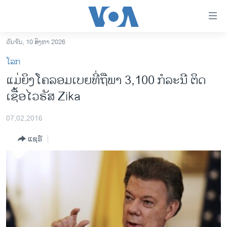
ລິ້ງ
ສຳຫລັບ
ເຂົ້າ
ວັນຈັນ, 10 ສິງຫາ 2026
ຫາ
ໂຮມເພຈ
ໂລກ
ຂ້າມ
ລາວ
ແມ່ຍິງໂຄລອມເບຍທີ່ຖືພາ 3,100 ກໍລະນີ ຕິດ
ຂ້າມ
ອາເມຣິກາ
ເຊື້ອໄວຣັສ Zika
ຂ້າມ
ໄປ
ການເລືອກຕັ້ງ ປະທານາທີບໍດີ ສະຫະລັດ 2024
ຫາ
07,02,2016
ຂ່າວ​ຈີນ
ຊອກ
ແຊຣ໌
ຄົ້ນ
ໂລກ
ເອເຊຍ
ອິດສະຫຼະພາບດ້ານການຂ່າວ
ຊີວິດຊາວລາວ
ຊຸມຊົນຊາວລາວ