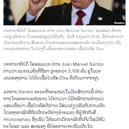
ວິທະຍາສາດ-ເທັກໂນໂລຈີ
ທຸລະກິດ
ພາສາອັງກິດ
ປະທານາທິບໍດີ ໂຄລອມເບຍ ທ່ານ Juan Manuel Santos, ຖະແຫລງ ຕໍ່ກອງ
ວີດີໂອ
ປະຊຸມນັກຂ່າວ ໃນນະຄອນຫຼວງວໍຊິງຕັນ, ວັນທີ 5 ກຸມພາ 2016, ທີ່ທ່ານກ່າວວ່າ
ບັນດາພະນັກງານ ສືບສວນ ດ້ານການແພດຂອງສະຫະລັດ ຈະເດີນທາງໄປ ເຖິງ
ສຽງ
ປະເທດຂອງທ່ານ ໃນໄວໆນີ້ ເພື່ອຊ່ອຍກວດສອບ ເຊື້ອໄວຣັສ Zika.
ລາຍການກະຈາຍສຽງ
ຕິດຕາມພວກເຮົາ ທີ່
ປະທານາທິບໍດີ ໂຄລອມເບຍ ທ່ານ Juan Manuel Santos
ລາຍງານ
ກ່າວວ່າ ພວກແມ່ຍິງທີ່ຖືພາ ຫຼາຍກວ່າ 3,100 ຄົນ ຢູ່ໃນປະ
ເທດຂອງທ່ານ ໄດ້ຕິດເຊື້ອໄວຣັສ Zika ທີ່ເກີດມາຈາກຍຸງ.
ພາສາຕ່າງໆ
ແຕ່ທ່ານ Santos ຂະນະທີ່ຖະແຫລງໃນວັນເສົາວານນີ້ ຜ່ານ
ທາງໂທລະພາບແຫ່ງຊາດ ໄດ້ກ່າວວ່າ ບໍ່ມີຫລັກຖານຢ່າງແນ່
ນອນເທື່ອວ່າ ເຊື້ອໄວຣັສດັ່ງກ່າວ ມີສ່ວນກ່ຽວພັນກັບການເຕີບ
ໂຕຂອງທາລົກທີ່ຜິດປົກກະຕິຢ່າງຮ້າຍແຮງ ທີ່ຮູ້ຈັກກັນຄື
microcephaly ຊຶ່ງເຮັດ ໃຫ້ພວກເດັກທາລົກທີ່ເກີດໃໝ່ມີຫົວ
ກະໂຫລກ ແລະ ສະໝອງ ທີ່ດ້ອຍການຈະເຣີນເຕີບໂຕ.