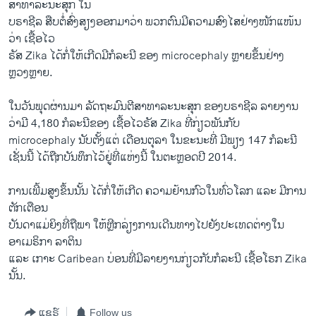
ສາທາລະນະສຸກ ໃນ
ບຣາຊີລ ສືບຕໍ່ສົ່ງສຽງອອກມາວ່າ ພວກຕົນມີຄວາມສົງໄສຢ່າງໜັກແໜ້ນ
ວ່າ ເຊື້ອໄວ
ຣັສ Zika ໄດ້ກໍ່ໃຫ້ເກີດມີກໍລະນີ ຂອງ microcephaly ຫຼາຍຂຶ້ນຢ່າງ
ຫຼວງຫຼາຍ.
ໃນວັນພຸດຜ່ານມາ ລັດຖະມົນຕີສາທາລະນະສຸກ ຂອງບຣາຊີລ ລາຍງານ
ວ່າມີ 4,180 ກໍລະນີຂອງ ເຊື້ອໄວຣັສ Zika ທີ່ກ່ຽວພັນກັບ
microcephaly ນັບຕັ້ງແຕ່ ເດືອນຕຸລາ ໃນຂະນະທີ່ ມີພຽງ 147 ກໍລະນີ
ເຊັ່ນນີ້ ໄດ້ຖືກບັນທຶກໄວ້ຢູ່ທີ່ແຫ່ງນີ້ ໃນຕະຫຼອດປີ 2014.
ການເພີ້ມສູງຂຶ້ນນັ້ນ ໄດ້ກໍ່ໃຫ້ເກີດ ຄວາມຢ້ານກົວໃນທົ່ວໂລກ ແລະ ມີການ
ຕັກເຕືອນ
ບັນດາແມ່ຍິງທີ່ຖືພາ ໃຫ້ຫຼີກລ່ຽງການເດີນທາງໄປຍັງປະເທດຕ່າງໃນ
ອາເມຣິກາ ລາຕິນ
ແລະ ເກາະ Caribean ບ່ອນທີ່ມີລາຍງານກ່ຽວກັບກໍລະນີ ເຊື້ອໂຣກ Zika
ນັ້ນ.
ແຊຣ໌
Follow us