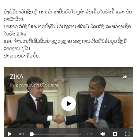
ຍັງບໍ່ມີຢາວັກຊີນ ຫຼື ການຮັກສາປິ່ນປົວໃດໆສຳລັບເຊື້ອໄວຣັສນີ້ ແລະ ບັນ
ດານັກວິທະ
ຍາສາດ ກໍຍັງບໍ່ສາມາດຢັ້ງຢືນໄດ້ເຖິງການພົວພັນໂດຍກົງ ລະຫວ່າງເຊື້ອ
ໄວຣັສ Zika
ແລະ ຈຳນວນທີ່ເພີ້ມຂຶ້ນຢ່າງຫຼວງຫຼາຍ ຂອງການເກີດທີ່ບໍ່ສົມບູນ ຊຶ່ງມີ
ລາຍງານ ຢູ່ໃນ
ປະເທດບຣາຊີລນັ້ນ.
ZIKA
by
ສຽງອາເມຣິກາ ວີໂອເອລາວ
No media source currently available
0:00
1:05