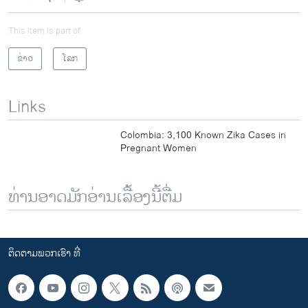
This item is part of
ຂ່າວ
ໂລກ
Links
Colombia: 3,100 Known Zika Cases in
Pregnant Women
ທ່ານອາດມັກອ່ານເລື້ອງນີ້ຕື່ມ
ຕິດຕາມພວກເຮົາ ທີ່