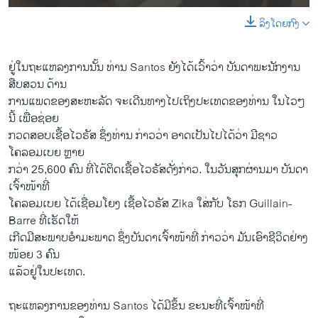
ລິງໂດຍກົງ
ຢູ່ໃນຖະແຫລງການນັ້ນ ທ່ານ Santos ຍັງໄດ້ເວົ້າວ່າ ບັນດາພະນັກງານ
ສືບສວນ ດ້ານ
ການແພດຂອງສະຫະລັດ ຈະເດີນທາງໄປເຖິງປະເທດຂອງທ່ານ ໃນໄວໆ
ນີ້ ເພື່ອຊ່ອຍ
ກວດສອບເຊື້ອໄວຣັສ ຊຶ່ງທ່ານ ກ່າວວ່າ ອາດເປັນໄປໄດ້ວ່າ ມີຊາວ
ໂຄລອມເບຍ ຫຼາຍ
ກວ່າ 25,600 ຄົນ ທີ່ໄດ້ຕິດເຊື້ອໄວຣັສດັ່ງກ່າວ. ໃນວັນສຸກຜ່ານມາ ບັນດາ
ເຈົ້າໜ້າທີ່
ໂຄລອມເບຍ ໄດ້ເຊື່ອມໂຍງ ເຊື້ອໄວຣັສ Zika ໃສ່ກັບ ໂຣກ Guillain-
Barre ທີ່ເຮັດໃຫ້
ເກີດມີສະພາບອຳມະພາດ ຊຶ່ງບັນດາເຈົ້າໜ້າທີ່ ກ່າວວ່າ ມັນເອົາຊີວິດຢ່າງ
ໜ້ອຍ 3 ຄົນ
ແລ້ວຢູ່ໃນປະເທດ.
ຖະແຫລງການຂອງທ່ານ Santos ໄດ້ມີຂຶ້ນ ຂະນະທີ່ເຈົ້າໜ້າທີ່