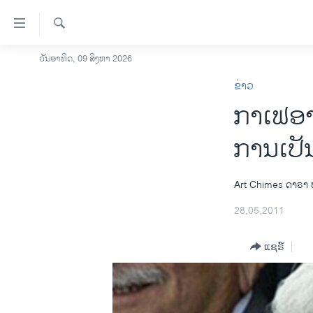
ລິ້ງ
ສຳຫລັບ
ເຂົ້າ
ຄົ້ນຫາ
ວັນອາທິດ, 09 ສິງຫາ 2026
ໂຮມເພຈ
ຫາ
ຂ່າວ
ລາວ
ຂ້າມ
ກາເຟອາດ
ຂ້າມ
ອາເມຣິກາ
ຂ້າມ
ການເລືອກຕັ້ງ ປະທານາທີບໍດີ ສະຫະລັດ
ການເປັ
ໄປ
2024
ຫາ
ຂ່າວ​ຈີນ
ຊອກ
Art Chimes
ດາຣາ ບ
ຄົ້ນ
ໂລກ
28,05,2011
ເອເຊຍ
ແຊຣ໌
ອິດສະຫຼະພາບດ້ານການຂ່າວ
ຊີວິດຊາວລາວ
ຊຸມຊົນຊາວລາວ