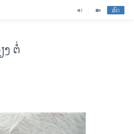
ສົດ
ງ ຕໍ່