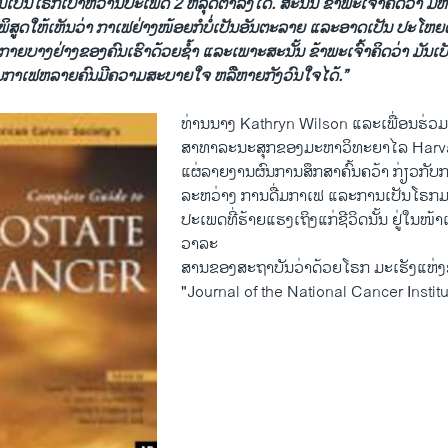
​ເປັນ​ໂຣກ​ເບົາຫວານ​ປະ​ເພດ 2 ຫລຸດຕໍ່າລົງ​ໄດ້. ສະນັ້ນ ຂ້າພະ​ເຈົ້າ​ຄິດ​ວ່າ ມີຫລ
ີ່ພິສູດໃຫ້​ເຫັນ​ວ່າ ກາ​ເຟຢ່າງໜ້ອຍກໍ​ບໍ່​ເປັນ​ອັນຕະລາຍ ແລະ​ອາດ​ເປັນ ​ປະໂຫ
ບາງ​ຢ່າງຂອງ​ຄົນ​ເຮົາດ້ວຍຊໍ້າ ແລະ​ເພາະ​ສະນັ້ນ ຂ້າພະ​ເຈົ້າຄິດວ່າ ມັນ​ເປັນ​ແຫ​
ື່ມ​ກາ​ເຟຫລາຍຄົນມີ​ຄວາມສະບາຍ​ໃຈ​ ຫລື​ຫາຍກັງວົນ​ໃຈ​ໄດ້.”
ທ່ານນາງ Kathryn Wilson ​ແລະ​ເພື່ອ​ນຮ່ວມງາ
​ສາທາລະນະ​ສຸກຂອງມະຫາວິທະຍາໄລ Harvard ​
​ແຜ່​ລາຍ​ງານຜົນ​ການສຶກສາຄົ້ນຄວ້າ ກ່ຽວກັບ​
​ລະຫວ່າງ ການ​ດື່ມ​ກາ​ເຟ ​ແລະ​ການ​ເປັນໂຣກມ
ປະ​ເພດ​ທີ່​ຮ້າຍ​ແຮງເຖິງແກ່​ຊີວິດ​ນັ້ນ​ ຢູ່ໃນ​ໜ້າ
ວາລະ
ສານຂອງ​ສະ​ຖາ​ບັນວ່າ​ດ້ວຍ​ໂຣກ ມະ​ເຮັງ​ແຫ່ງ
"Journal of the National Cancer Institu