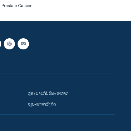
l Prostate Cancer
ສຸຂະພາບກັບວິທະຍາສາດ
ຮຽນ-ພາສາອັງກິດ