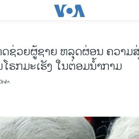
ຊ່ວຍຜູ້ຊາຍ ຫລຸດຜ່ອນ ຄວາມສ່ຽ
ນໂຣກມະເຮັງ ໃນຕ່ອມນໍ້າກາມ
ັກຄໍາ