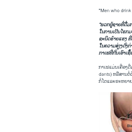
"Men who drink s
“ພວກຜູ້ຊາຍທີ່ດື່ມ
ໃນການເປັນໂຣກມ​ະ
ຊະນິດ​ຮ້າຍ​ແຮ​ງ 
ໃນຄວາມສ່ຽງດັ່ງກ່າວ
ກາເຟທີ່ກັ່ນເອົາເຊ
ກາເຟແມ່ນ​ເຄື່ອງ​ດ
dants) ຫລື​ສານ​ຕໍ
ກໍ່​ໂຕແລະຂະຫຍາຍ