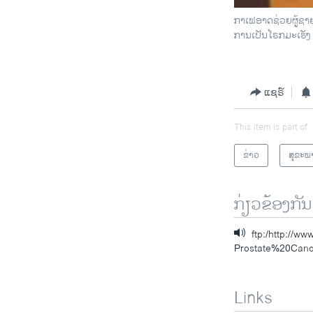
ກາເຟອາດຊ່ວຍຜູ້ຊາຍ
ການເປັນໂຣກມະເຮັງ 
ແຊຣ໌
This item is part of
ຂ່າວ
ສຸຂະພ
ກ່ຽວຂ້ອງກັນ
ftp:/http://
Prostate%20Can
Links