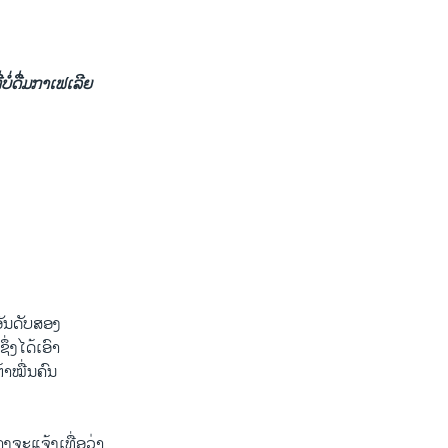
ໍ່ດື່ມກາເຟ​ເລີຍ
ອັນດັບສອງ
ຶ່ງໄດ້ເອົາ
າໝື່ນຄົນ
າງ​ຈະ​ແຈ້ງ​ເທື່ອ​ວ່າ ​