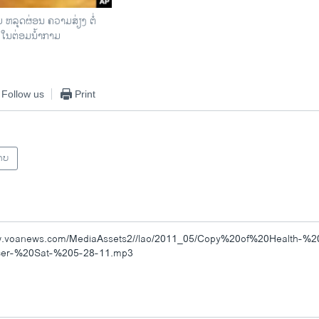
 ຫລຸດຜ່ອນ ຄວາມສ່ຽງ ຕໍ່
ໃນຕ່ອມນໍ້າກາມ
Follow us
Print
າບ
www.voanews.com/MediaAssets2//lao/2011_05/Copy%20of%20Health-%2
cer-%20Sat-%205-28-11.mp3