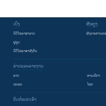
ເບິ່ງ
ຟັງສຽງ
ວີດີໂອພາສາລາວ
ຟັງລາຍການຂອງ
ຢູທູບ
ວີດີໂອພາສາອັງກິດ
ຂ່າວແລະລາຍງານ
ລາວ
ອາເມຣິກາ
ເອເຊຍ
ໂລກ
ຕິດຕໍ່ພວກເຮົາ