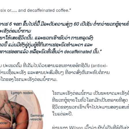
ix or..... and decaffeinated coffee."
ກາເຟ 6 ຈອກ ຂຶ້ນໄປຕໍ່ມື້ ມີລະດັບຄວາມສ່ຽງ 60 ເປີເຊັນ ຕໍ່າກວ່າພວກຜູ້ຊາຍທີ່ບ
ເຮັງຕ່ອມ​ນໍ້າກາມ
ທີ່ພາໃຫ້ເສຍຊີວິດນັ້ນ. ແລະພວກເຮົາພົບວ່າ ການຫລຸດລົງ
ນີ້ ​ແມ່ນມີທັງຢູ່​ກຸ່ມຜູ້ທີ່ກິນກາເຟຊະນິດທຳ​ມະ​ດາ ​ແລະ
ື້ອກາເຟອອກແລ້ວ ຫລືຊະນິດທີ່ເອີ້ນ​ວ່າ decaffeinated ນັ້ນ.”
ື່ມ​ ປະ​ເພດ​ຕົ້ມ ທີ່ເຕັມໄປດ້ວຍສານແອນທາຍອອ໊ກຊີດັນ (antioxi-
່ຕ້ານ​ເຊື້ອ​ມະ​ເຮັງ ແລະສານປະສົມອື່ນໆ ທີ່ອາດສົ່ງຜົນກະທົບຕໍ່ການ
ໂຕຂອງໂຣກມ​ະເຮັງຕ່ອມ​ນໍ້າກາມ.
ໂຣກມ​ະເຮັງຕ່ອມນໍ້ກາມ ເປັນພະຍາດມະເຮັງ
ທີ່ພວກຜູ້ຊາຍໃນທົ່ວໂລກມັກເປັນຫລາຍທີ່ສຸດ ຊ
ຊີວິດຂອງພວກເຂົາເຈົ້າໄປປະມານສອງແສນຫ້
ໃນ​ແຕ່ລະປີ.
ທ່ານນາງ Wilson ​ເວົ້າ​ວ່າ ຍັງ​ບໍ່​ເປັນ​ທີ່​ຮູ້​ກັນ​ຢ່