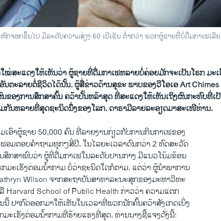
ຫົກຈອກຂຶ້ນໄປ ມີລະດັບຄວາມສ່ຽງ 60 ເປີເຊັນ ຕໍ່າກວ່າ ພວກຜູ້ຊາຍທີ່ບໍ່ດື່ມກາເຟ​ເລີ
ໃໝ່ສະ​ແດງ​ໃຫ້​ເຫັນ​ວ່າ ຜູ້​ຊາຍ​ທີ່​ດື່ມ​ກາ​ເຟຫລາຍບໍ່ຄ່ອຍມັກຈະເປັນໂຣກ ​ມ​ະເ
ັນຕະລາຍຕໍ່​ຊີວິດ​​ໄດ້ນັ້ນ​. ຜູ້​ສື່​ຂ່າວດ້ານ​ສຸຂະ ​ພາບຂອງ​ວີ​ໂອ​ເອ Art Chim
ເປັນຜົນຂອງການ​ສຶກສາຄົ້ນ ຄວ້າ​ບັ້ນຫລ້າ​ສຸດ ທີ່​ສະ​ແດງ​​ໃຫ້​ເຫັນ​ເຖິງ​ຜົນ​ກະທົບ​ທີ
ຍົມ ດື່ມກັນ​ຫລາຍ​ທີ່​ສຸດຊະນິດ​ນຶ່ງຂອງ​ໂລກ. ດາຣາມີ​ລາຍ​ລະອຽດ​ມາສະ​ເໜີທ່ານ.
ວມເອົາຜູ້ຊາຍ 50,000 ຄົນ ທີ່ລາຍງານກ່ຽວກັບການກິນກາເຟ​ຂອງ
ນແບບຟອມຕອບຄໍາຖາມທຸກໆສີ່ປີ. ໃນໄລຍະເວລາດົນກວ່າ 2 ທົດສະວັດ
ານ​ສຶກ​ສາ​ພົບ​ວ່າ ຜູ້ທີ່ດື່ມກາເຟໃນລະດັບປານກາງ ມີແນວໂນ້ມຂ້ອນ
ຣກມ​ະເຮັງຕ່ອມ​ນໍ້າກາມ ບໍ່ວ່າ​ຊະ​ນິດໃດ​ກໍ​ຕາມ. ແຕ່ວ່າ ​ຜູ້ນຳພາ​ການ
Kathryn Wilson ຈາກສະ​ຖາ​ບັນ​ສາທາລະນະ​ສຸກຂອງມະຫາວິທະ
ື Harvard School of Public Health ກ່າວວ່າ ຄວາມແຕກ
ດ້ານ​ນີ້ ປາກົດອອກມາໃຫ້ເຫັນໃນເວລາທີ່ພວກນັກຄົ້ນຄວ້າສັງເກດເບິ່ງ
​ະເຮັງຕ່ອມ​ນໍ້າກາມທີ່ຮ້າຍແຮງທີ່ສຸດ. ທ່ານ​ນາງ​ຊີ້​ແຈງ​ດັ່ງນີ້: