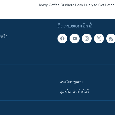
Heavy Coffee Drinkers Less Likely to Get Letha
ຕິດຕາມພວກເຮົາ ທີ່
ເຮົາ
ລາວໃນຕ່າງແດນ
ທຸລະກິດ-ເທັກໂນໂລຈີ