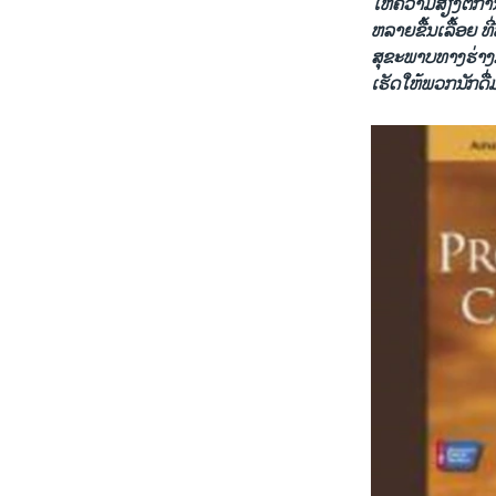
ໃຫ້ຄວາມ​ສ່ຽງຕໍ່ການ
ຫລາຍ​ຂື້ນ​ເລື້ອຍ ທ
ສຸຂະພາບ​ທາງຮ່າງກາຍ
ເຮັດ​ໃຫ້ພວກ​ນັກ​ດ