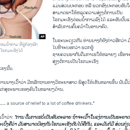
ແມ່ນ​ສ່ວນ​ປະກອບ ຫລື ພວກ​ອົງ​ປະກອບ​ອັນ​ໃດ​
ສາມາດພາ​ໃຫ້ຫລຸດ​ຄວາມ​ສ່ຽງຕໍ່ການ​ເປັນ
ໂຣກມ​ະເຮັງຕ່ອມ​ນໍ້າກາມລົງ​ໄດ້ ແລະ​ອັນ​ນັ້ນ
ສຳລັບ​ການຄົ້ນຄວ້າໃນ​ອານາ​ຄົດ.
ໃນ​ຂະນະ​ດຽວກັນ ທ່ານ​ນາງ​ກໍຍັງ​ກ່າວ​ອີກ​ວ່າ ມັ
ມນໍ້າກາມ ທີ່ຢູ່ກ້ອງພົກ
ໄປ​ທີ່​ຈະ​ບອກວ່າ ​ພວກ​ຜູ້​
 ໂຣກມະເຮັງໄດ້
ຊາຍຄວນ​ພາກັນດື່ມ​ກາ​ເຟ​ໃຫ້​ຫລາຍໆ ​ເພື່ອ​
ສ່ຽງຕໍ່ການ​ເປັນໂຣກມ​ະເຮັງ
ຮງ​ນັ້ນ​.
ທ່ານ​ນາງເວົ້າວ່າ ມີ​ຫລັກ​ຖານທາງ​ວິທະຍາ​ສາດ ພິສູດໃຫ້​ເຫັນຫລາຍ​ຂຶ້ນ ນັບ​ມື້ວ່
 ​ແກ່​ສຸຂະພາບ​ຂອງ​ຄົນ​ໃນ​ຫລາຍໆດ້ານ.
..... a source of relief to a lot of coffee drinkers."
ວົ້າວ່າ:
“ການ
ດື່ມ​ກາ​ເຟບໍ່​ເປັນ​ອັນຕະລາຍ ຖ້າ​ຈະ​ເວົ້າໃນ​ແງ່​ການ​ເປັນ​ພະຍາ
ບິ່ງ​ຄືວ່າ ມັນສາມາດ​ປ້ອງ​ກັນ​ໂຣກມະ​ເຮັງ​ຕັບ​ໄດ້ຄື​ກັນ, ​ແລະ​ມັນ​ກໍ​ມີ ສ່ວນກ່ຽວ