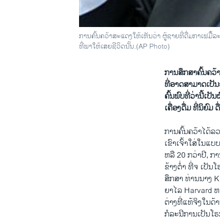
ການຄົ້ນຄວ້າສະແດງໃຫ້ເຫັນວ່າ ຜູ້ຊາຍທີ່ດື່ມກາເຟມື້ລະ
ທີ່ພາໃຫ້ເສຍຊີວິດນັ້ນ.(AP Photo)
ການ​ສຶກສາຄົ້ນຄວ້າ​
ທີ່​ອາດ​ສາມາດເປັນອ
ຄົ້ນພົບ​ທີ່​ວ່ານີ້​
ເຄື່ອງ​ດື່ມ ​ທີ່​ນິ
ການຄົ້ນຄວ້າໄດ້ລ
​ເຂົາ​ເຈົ້າ​ໃສ່ໃ
ຫລື 20 ກວ່າ​ປີ, ກ
ຂ້າງຕໍ່າ ທີ່ຈ ເປັນໂ
​ສຶກສາ ທ່ານນາງ 
ຍາໄລ Harvard ຫລ
ຕ່າງທີ່ແທ້ຈິງ​ໃນ​
ກໍ​ລະ​ນີການເປັນໂຣກມ