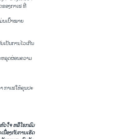
ຂອງ​ກາ​ເຟ ທີ່​
​ແມ່ນເປົ້າໝາຍ
ນ​ເປັນ​ການ​ໄວ​ເກີນ​
ຈະຫລຸດຜ່ອນ​ຄວາມ​
າ ກາ​ເຟ​ໃຫ້​ຄຸນ​ປະ​
ດຫົວ​ໃຈ ຫລື​ໂຣກລົມ​
​ເນື່ອງ​ກັບ​ການ​ເຮັດ