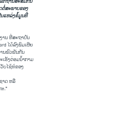
ັກ​ຖານສະ​ສົ​ມ​ກັນ​
ຍ​ດຕໍ່ສະພາບຂອງ​
ລ່ງຂໍ້​ມູນ​ທີ່​
ນ​ ທີ່ສະ​ຖາ​ບັນ
ໄດ້​ລົງ​ພິມ​ເຜີຍ
ການພົວພັນ​ກັນ
​ະເຮັງຕ່ອມ​ນໍ້າກາມ
​ເວັບ​ໄຊ້ທ໌ຂອງ
​ຊາດ ຫລື
te."