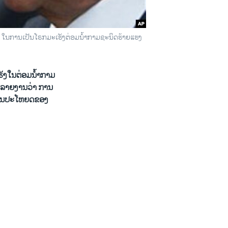
ຍ ໃນການເປັນໂຣກມ​ະເຮັງຕ່ອມ​ນໍ້າກາມຊະນິດ​ຮາຍ​ແຮ​ງ
ຮັງ​ໃນຕ່ອມ​ນໍ້າກາມ
es ​ລາຍ​ງານວ່າ ການ
່ເປັນປະ​ໂຫຍ​ດຂອງ​