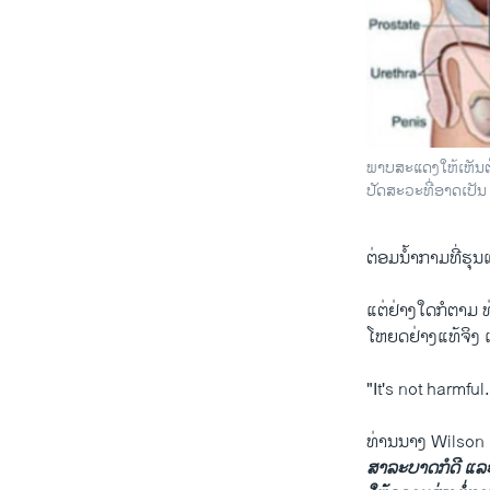
ພາບສະແດງໃຫ້ເຫັນຕ່ອ
ປັດສະວະທີ່ອາດເປັນ
ຕ່ອມ​ນກາມທີ່​ຮຸນ​ແ
ແຕ່​ຢາງ​ໃດ​ກໍ​ຕາມ 
ໂຫຍ​ດຢ່າງ​ແທ້​ຈິງ
"It's not harmful.
ທ່ານນາງ Wilson ເ
ສາລະ​ບາດກໍ​ດີ ​ແລະເ