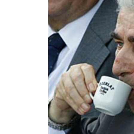
ວິທະຍາສາດ-ເທັກໂນໂລຈີ
ທຸລະກິດ
ພາສາອັງກິດ
ວີດີໂອ
ສຽງ
ລາຍການກະຈາຍສຽງ
ລາຍງານ