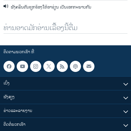
ຟັງຄລິນຕັນຮຽກຮ້ອງໃຫ້ອາຊ່ຽນ ເປັນເອກກະພາບກັນ
ທ່ານອາດມັກອ່ານເລື້ອງນີ້ຕື່ມ
ຕິດຕາມພວກເຮົາ ທີ່
ເບິ່ງ
ຟັງສຽງ
ຂ່າວແລະລາຍງານ
ຕິດຕໍ່ພວກເຮົາ