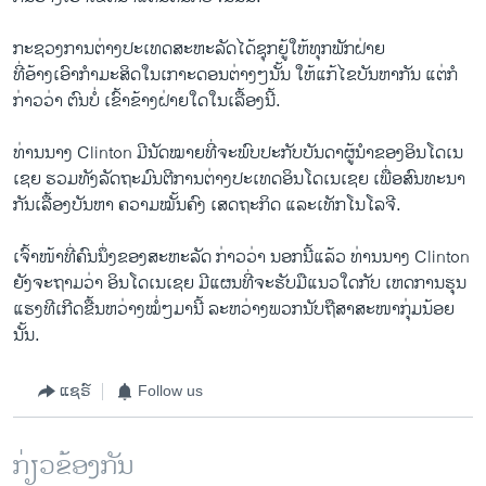
ກະຊວງ​ການ​ຕ່າງປະ​ເທດ​ສະຫະລັດ​ໄດ້​ຊຸກຍູ້​ໃຫ້ທຸກ​ພັກ​ຝ່າຍ
ທີ່​ອ້າງ​ເອົາ​ກໍາມະສິດ​ໃນ​ເກາະດອນ​ຕ່າງໆ​ນັ້ນ ​ໃຫ້​ແກ້​ໄຂ​ບັນຫາ​ກັນ ​ແຕ່​ກໍ​
ກ່າວ​ວ່າ ຕົນ​ບໍ່​ ເຂົ້າ​ຂ້າງ​ຝ່າ​ຍ​ໃດ​ໃນ​ເລື້ອງ​ນີ້.
ທ່ານ​ນາງ Clinton ມີ​ນັດ​ໝາຍ​ທີ່​ຈະ​ພົບ​ປະ​ກັບ​ບັນດາ​ຜູ້​ນໍາ​ຂອງອິນໂດ​ເນ​
ເຊຍ ຮວມ​ທັງ​ລັດຖະມົນຕີ​ການ​ຕ່າງປະ​ເທດ​ອິນໂດ​ເນ​ເຊຍ ​ເພື່ອ​ສົນທະນາ​
ກັນ​ເລື້ອງ​ບັນຫາ ຄວາມ​ໝັ້ນຄົງ ​ເສດຖະກິດ ​ແລະ​ເທັ​ກ​ໂນ​ໂລ​ຈີ.
ເຈົ້າ​ໜ້າ​ທີ່​ຄົນ​ນຶ່ງ​ຂອງສະຫະລັດ ​ກ່າວ​ວ່າ ນອກ​ນີ້​ແລ້ວ ທ່າ​ນນາງ Clinton
ຍັງ​ຈະ​ຖາມ​ວ່າ ອິນ​ໂດ​ເນ​ເຊຍ ມີ​ແຜນ​ທີ່​ຈະ​ຮັບ​ມື​ແນວ​ໃດກັບ ​ເຫດການ​ຮຸນ​
ແຮງທີເກີດ​ຂື້ນຫວ່າງໝໍ່ໆ​ມາ​ນີ້​ ​ລະຫວ່າງ​ພວກ​ນັບຖື​ສາສະໜາ​ກຸ່ມ​ນ້ອຍ
ນັ້ນ.
ແຊຣ໌
Follow us
ກ່ຽວຂ້ອງກັນ