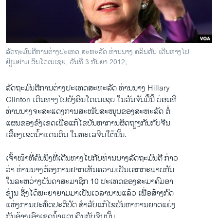
ວິທະຍາສາດ-ເທັກໂນໂລຈີ
ທຸລະກິດ
ພາສາອັງກິດ
ລັດຖະມົນຕີການຕ່າງປະເທດ ສະຫະລັດ ທ່ານນາງ ຄລິນຕັນ ເດີນທາງໄປ
ວີດີໂອ
ຢ້ຽມຢາມ ອິນໂດເນເຊຍ, ວັນທີ 3 ກັນຍາ 2012;
ສຽງ
ລັດຖະມົນຕີ​ການ​ຕ່າງປະ​ເທດສະຫະລັດ ທ່ານ​ນາງ Hillary
ລາຍການກະຈາຍສຽງ
Clinton ເດີນທາງໄປ​ຍັງອິນ​ໂດ​ເນ​ເຊຍ ​ໃນ​ວັນ​ຈັນ​ມື້​ນີ້ ບ່ອນ​ທີ່
ຕິດຕາມພວກເຮົາ ທີ່
​ທ່ານ​ນາງຈະ​ສະ​ແດງການ​ສະໜັບສະໜຸນ​ຂອງ​ສະຫະລັດ ຕໍ່
ລາຍງານ
ແຜນ​ຂອງ​ຂົງ​ເຂດ​ເພື່ອ​ແກ້​ໄຂ​ບັນຫາການ​ຜິດ​ຖຽງ​ກັນກັບ​ຈີນ
ເລື້​ອງເຂດ​ນໍ້າ​ແດນ​ດິນ​ ​ໃນທະ​ເລ​ຈີນ​ໃຕ້ນັ້ນ.
ພາສາຕ່າງໆ
​ເຈົ້າ​ໜ້າ​ທີ່​ຄົນ​ນຶ່ງທີ່​ເດີນທາງ​ໄປ​ກັບທ່ານ​ນາງ​ລັດຖະມົນ​ຕີ ກ່າວ​
ວ່າ ທ່ານ​ນາງ​ຕ້ອງການຢາກ​ເຫັນ​ຄວາມ​ເປັນ​ເອກ​ກະພາບກັນ ​
ໃນລະຫວ່າງບັນດາ​ສະມາ​ຊິກ​ 10 ປະ​ເທດຂອງສະມາຄົມ​ອາ
​ຊ່ຽນ ຊຶ່ງໄດ້ພະຍາຍາມ​ມາເປັນ​ເວລາ​ນານ​ແລ້ວ ເພື່ອ​ສ້າງ​ກົດ
ແຫ່ງ​ການ​ປະພຶດ​ປະຕິບັດ ​ສໍາລັບ​ແກ້​ໄຂ​ບັນຫາ​ການ​ຍາດ​ແຍ່ງ
​ກັນ​ອ້າງ​ເອົາ​ເຂດ​ນໍ້າ​ແດນ​ດິນກັບ​ຈີນນັ້ນ.