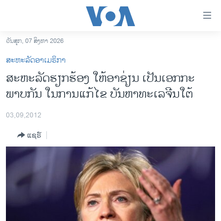
ລິ້ງ
ສຳຫລັບ
ເຂົ້າ
ວັນສຸກ, 07 ສິງຫາ 2026
ຫາ
ໂຮມເພຈ
ສະຫະລັດອາເມຣິກາ
ຂ້າມ
ລາວ
ສະຫະລັດຮຽກຮ້ອງ ໃຫ້ອາຊ່ຽນ ເປັນເອກກະ
ຂ້າມ
ອາເມຣິກາ
ພາບກັນ ໃນການແກ້ໄຂ ບັນຫາທະເລຈີນໃຕ້
ຂ້າມ
ໄປ
ການເລືອກຕັ້ງ ປະທານາທີບໍດີ ສະຫະລັດ 2024
ຫາ
03,09,2012
ຂ່າວ​ຈີນ
ຊອກ
ແຊຣ໌
ຄົ້ນ
ໂລກ
ເອເຊຍ
ອິດສະຫຼະພາບດ້ານການຂ່າວ
ຊີວິດຊາວລາວ
ຊຸມຊົນຊາວລາວ