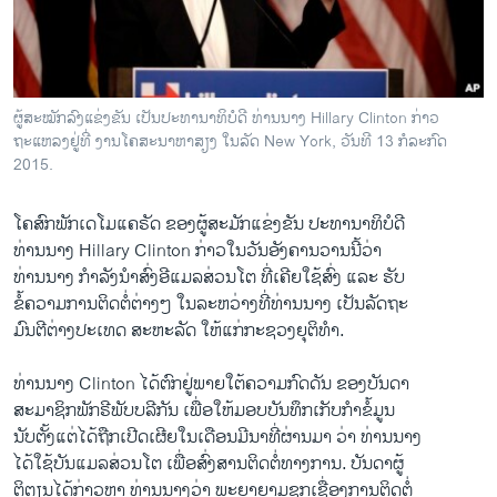
ວິທະຍາສາດ-ເທັກໂນໂລຈີ
ທຸລະກິດ
ພາສາອັງກິດ
ຜູ້ສະໝັກລົງແຂ່ງຂັນ ເປັນປະທານາທິບໍດີ ທ່ານນາງ Hillary Clinton ກ່າວ
ວີດີໂອ
ຖະແຫລງຢູ່ທີ່ ງານໂຄສະນາຫາສຽງ ໃນລັດ New York, ວັນທີ 13 ກໍລະກົດ
2015.
ສຽງ
ໂຄສົກ​ພັກ​ເດ​ໂມ​ແຄຣັດ ຂອງ​ຜູ້​ສະມັກ​ແຂ່ງຂັນ ປະທານາທິບໍດີ
ລາຍການກະຈາຍສຽງ
ຕິດຕາມພວກເຮົາ ທີ່
ທ່ານ​ນາງ Hillary Clinton ກ່າວ​ໃນ​ວັນ​ອັງຄານ​ວານ​ນີ້​ວ່າ
ລາຍງານ
ທ່ານ​ນາງ ກຳລັງນຳ​ສົ່ງ​ອີ​ແມ​ລສ່ວນ​ໂຕ ທີ່​ເຄີ​ຍ​ໃຊ້​ສົ່ງ ​ແລະ​ ຮັບ
ຂໍ້ຄວາມ​ການ​ຕິດ​ຕໍ່​ຕ່າງໆ ​ໃນ​ລະຫວ່າງ​ທີ່ທ່ານ​ນາງ ​ເປັນລັດຖະ
ມົນຕີຕ່າງປະ​ເທດ ສະຫະລັດ ​ໃຫ້​ແກ່ກະຊວງ​ຍຸຕິ​ທຳ.
ພາສາຕ່າງໆ
ທ່ານນາງ Clinton ​ໄດ້​ຕົກຢູ່​ພາຍ​ໃຕ້​ຄວາມ​ກົດ​ດັນ​ ຂອງ​ບັນດາ
​ສະມາຊິກ​ພັກ​ຣີພັບ​ບລີກັນ ເພື່ອ​ໃຫ້​ມອບ​ບັນ​ທຶກ​ເກັບກຳ​ຂໍ້​ມູນ
ນັບຕັ້ງ​ແຕ່​ໄດ້​ຖືກ​ເປີດ​ເຜີຍໃນ​ເດືອນ​ມີນາທີ່​ຜ່ານ​ມາ​ ວ່າ ທ່ານ​ນາງ
​ໄດ້​ໃຊ້​ບັນ​ແມ​ລສ່ວນ​ໂຕ ​ເພື່ອ​ສົ່ງ​ສານຕິດ​ຕໍ່​ທາງການ. ບັນດາ​ຜູ້​
ຕິຕຽນ​ໄດ້​ກ່າວ​ຫາ ທ່ານ​ນາງວ່າ ພະຍາຍາມ​ຊຸກ​ເຊື່ອງ​ການ​ຕິດ​ຕໍ່