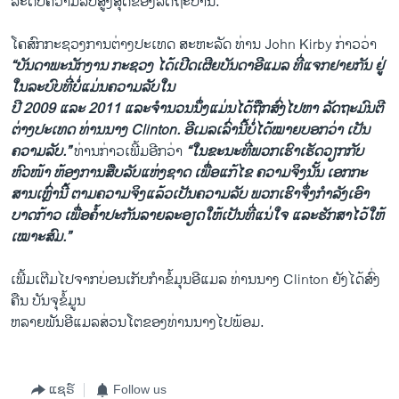
ລະດັບ​ຄວາມ​ລັບ​ສູງສຸດ​ຂອງ​ລັດຖະບານ.
​ໂຄສົກ​ກະຊວງ​ການຕ່າງປະ​ເທດ ສະຫະລັດ ທ່ານ John Kirby ກ່າວ​ວ່າ
“ບັນດາ​ພະນັກງານ ກະຊວງ ​ໄດ້​ເປີດ​ເຜີ​ຍບັນດາອີແມ​ລ ທີ່​ແຈກຢາຍ​ກັນ ຢູ່​
ໃນ​ລະບົບ​ທີ່​ບໍ່​ແມ່ນ​ຄວາມ​ລັບໃນ
​ປີ 2009 ​ແລະ 2011 ​ແລະ​ຈຳນວນ​ນຶ່ງແມ່ນໄດ້​ຖືກ​ສົ່ງ​ໄປ​ຫາ ລັດຖະມົນຕີ
ຕ່າງປະ​ເທດ ທ່ານ​ນາງ Clinton. ອີເມ​ລ​ເລົ່າ​ນີ້​ບໍ່​ໄດ້​ໝາຍ​ບອກ​ວ່າ ​ເປັນ
ຄວາມ​ລັບ.”
ທ່ານ​ກ່າວ​ເພີ້​ມອີກ​ວ່າ
“​ໃນ​ຂະນະ​ທີ່​ພວກ​ເຮົາ​ເຮັດ​ວຽກກັບ
ຫົວໜ້າ ຫ້ອງການ​ສືບ​ລັບ​ແຫ່ງ​ຊາດ ​ເພື່ອ​ແກ້​ໄຂ ຄວາມ​ຈິງ​ນັ້ນ ​ເອກ​ກະ
ສານ​ເຫຼົ່າ​ນີ້ ຕາມ​ຄວາມ​ຈິງ​ແລ້ວ​ເປັນຄວາມ​ລັບ ພວກ​ເຮົາ​ຈຶ່ງກຳລັງ​ເອົາ​
ບາດກ້າວ ​ເພື່ອຄໍ້​າປະກັນ​ລາຍ​ລະ​ອຽດ​ໃຫ້​ເປັນ​ທີ່ແນ່​ໃຈ ​ແລະ​ຮັກສາ​ໄວ້​ໃຫ້​
ເໝາະ​ສົມ.”
​ເພີ້​ມເຕີມໄປ​ຈາກບ່ອນເກັບກຳ​ຂໍ້ມຸນ​ອີ​ແມ​ລ ທ່ານ​ນາງ Clinton ຍັງ​ໄດ້​ສົ່ງ​
ຄືນ ບັນ​ຈຸຂໍ້​ມູນ
ຫລາຍ​ພັນ​ອີ​ແມ​ລສ່ວນ​ໂຕຂອງ​ທ່ານ​ນາງ​ໄປ​ພ້ອມ.
ແຊຣ໌
Follow us