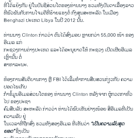
​ທີ່ໂຕ້​ແຍ້​ງກັນ ຢູ່​ໃນ​ບັນຊີ​ສ່ວນ​ໂ​ຕ​ຂອງ​ທ່ານນາງ ຮວມທັງ​ບັນດາ​ເລື້ອງ​ລາວ​
ທີ່​ພົວພັນ​ກັບ​ການ​ໂຈມ​ຕີ​ທີ່​ຮ້າຍ​ແຮງ​ຕໍ່ ກົງ​ສຸນ​ສະຫະລັດ ​ໃນ​ເມືອງ
Benghazi ​ປະ​ເທດ​ Libya ​ໃນ​ປີ 2012 ນັ້ນ.
ທ່ານ​ນາງ Clinton ກ່າວ​ວ່າ ຕົນໄດ້​ສົ່ງມອບ ຫຼາຍກວ່າ 55,000 ໜ້າ​ ຂອງ​
ອີເມ​ລ ​ແກ່
ກະຊວງ​ການຕ່າງປະ​ເທດ ​ແລະ​ໄດ້​ອະນຸຍາດ​ໃຫ້ ກະຊວງ ​ເປີດ​ເຜີຍ​ອີ​ເມລ​
ເຫຼົ່ານັ້ນ ຕໍ່
ສາທາລະນະ​.
ຫ້ອງການ​ສັນຕິ​ບານ​ກາງ ຫຼື FBI ​ໄດ້​ເລີ້ມ​ທຳການ​ສື​ບສວນກ່ຽວ​ກັບ ຄວາມ​
ປອດ​ໄພ​ເກັບ
​ກຳ​ຂໍ້​ມູນອີເມລ​ສ່ວນ​ໂຕ​ຂອງ ທ່ານ​ນາງ Clinton ຫລັງ​ຈາກ ຜູ້​ກວດກາ​ທົ່ວ​
ໄປ​ ຂອງປະຊາ​
ຄົມ​ສືບ​ລັບ ສະຫະລັດ ກ່າວ​ວ່າ ທ່ານ​ໄດ້​ພົບເຫັນຢ່າງ​ໜ້ອຍ ສີ່ອີເມລ​ທີ່ເປັນ
ຄວາມລັບ ຢູ່​
ໃນ​ເວລາ​ທີ່​ຖືກ​ສົ່ງ ຮວມທັງ​ສອງ​ອີເມລ ທີ່ເຫັນ​ວ່າ
“​ເປັນຄວາມ​ລັບ​ສຸດ​
ຍອດ”
ຊຶ່ງ​ເປັນ​