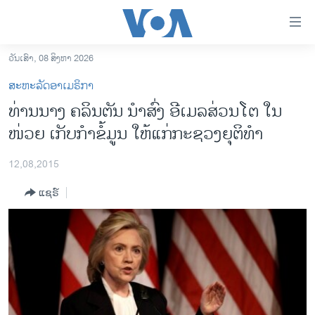
ລິ້ງ
ສຳຫລັບ
ເຂົ້າ
ວັນເສົາ, 08 ສິງຫາ 2026
ຫາ
ໂຮມເພຈ
ສະຫະລັດອາເມຣິກາ
ຂ້າມ
ລາວ
ທ່ານນາງ ຄລິນຕັນ ນຳສົ່ງ ອີເມລສ່ວນໂຕ ໃນ
ຂ້າມ
ອາເມຣິກາ
ໜ່ວຍ ເກັບກຳຂໍ້ມູນ ໃຫ້ແກ່ກະຊວງ​ຍຸຕິ​ທຳ
ຂ້າມ
ໄປ
ການເລືອກຕັ້ງ ປະທານາທີບໍດີ ສະຫະລັດ 2024
ຫາ
12,08,2015
ຂ່າວ​ຈີນ
ຊອກ
ແຊຣ໌
ຄົ້ນ
ໂລກ
ເອເຊຍ
ອິດສະຫຼະພາບດ້ານການຂ່າວ
ຊີວິດຊາວລາວ
ຊຸມຊົນຊາວລາວ