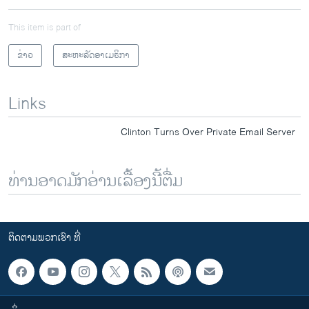
This item is part of
ຂ່າວ
ສະຫະລັດອາເມຣິກາ
Links
Clinton Turns Over Private Email Server
ທ່ານອາດມັກອ່ານເລື້ອງນີ້ຕື່ມ
ຕິດຕາມພວກເຮົາ ທີ່