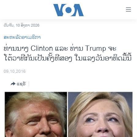
ລິ້ງ
ສຳຫລັບ
ເຂົ້າ
ວັນຈັນ, 10 ສິງຫາ 2026
ຫາ
ໂຮມເພຈ
ສະຫະລັດອາເມຣິກາ
ຂ້າມ
ລາວ
ທ່ານນາງ Clinton ແລະ ທ່ານ Trump ຈະ
ຂ້າມ
ອາເມຣິກາ
ໂຕ້ວາທີກັນເປັນຄັ້ງທີສອງ ໃນແລງວັນອາທິດມື້ນີ້
ຂ້າມ
ໄປ
ການເລືອກຕັ້ງ ປະທານາທີບໍດີ ສະຫະລັດ 2024
ຫາ
09,10,2016
ຂ່າວ​ຈີນ
ຊອກ
ແຊຣ໌
ຄົ້ນ
ໂລກ
ເອເຊຍ
ອິດສະຫຼະພາບດ້ານການຂ່າວ
ຊີວິດຊາວລາວ
ຊຸມຊົນຊາວລາວ