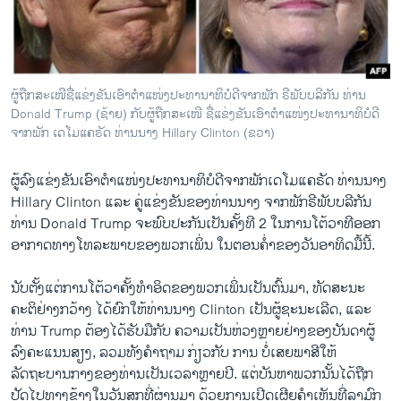
ວິທະຍາສາດ-ເທັກໂນໂລຈີ
ທຸລະກິດ
ພາສາອັງກິດ
ຜູ້ຖືກສະເໜີຊື່ແຂ່ງຂັນເອົາຕຳແໜ່ງປະທານາທິບໍດີຈາກພັກ ຣີພັບບລີກັນ ທ່ານ
ວີດີໂອ
Donald Trump (ຊ້າຍ) ກັບຜູ້ຖືກສະເໜີ ຊື່ແຂ່ງຂັນເອົາຕຳແໜ່ງປະທານາທິບໍດີ
ຈາກພັກ ເດໂມແຄຣັດ ທ່ານນາງ Hillary Clinton (ຂວາ)
ສຽງ
ຜູ້ລົງແຂ່ງຂັນເອົາຕຳແໜ່ງປະທານາທິບໍດີຈາກພັກເດໂມແຄຣັດ ທ່ານນາງ
ລາຍການກະຈາຍສຽງ
ຕິດຕາມພວກເຮົາ ທີ່
Hillary Clinton ແລະ ຄູ່ແຂ່ງຂັນຂອງທ່ານນາງ ຈາກພັກຣີພັບບລີກັນ
ລາຍງານ
ທ່ານ Donald Trump ຈະພົບປະກັນເປັນຄັ້ງທີ 2 ໃນການໂຕ້ວາທີອອກ
ອາກາດທາງໂທລະພາບຂອງພວກເພິ່ນ ໃນຕອນຄ່ຳຂອງວັນອາທິດມື້ນີ້.
ພາສາຕ່າງໆ
ນັບຕັ້ງແຕ່ການໂຕ້ວາຄັ້ງທຳອິດຂອງພວກເພິ່ນເປັນຕົ້ນມາ, ທັດສະນະ
ຄະຕິຢ່າງກວ້າງ ໄດ້ຍົກໃຫ້ທ່ານນາງ Clinton ເປັນຜູ້ຊະນະເລີດ, ແລະ
ທ່ານ Trump ຕ້ອງໄດ້ຮັບມືກັບ ຄວາມເປັນຫ່ວງຫຼາຍຢ່າງຂອງບັນດາຜູ້
ລົງຄະແນນສຽງ, ລວມທັງຄຳຖາມ ກ່ຽວກັບ ການ ບໍ່ເສຍພາສີໃຫ້
ລັດຖະບານກາງຂອງທ່ານເປັນເວລາຫຼາຍປີ. ແຕ່ບັນຫາພວກນັ້ນໄດ້ຖືກ
ປັດໄປທາງຂ້າງໃນວັນສຸກທີ່ຜ່ານມາ ດ້ວຍການເປີດເຜີຍຄຳເຫັນທີ່ລາມົກ