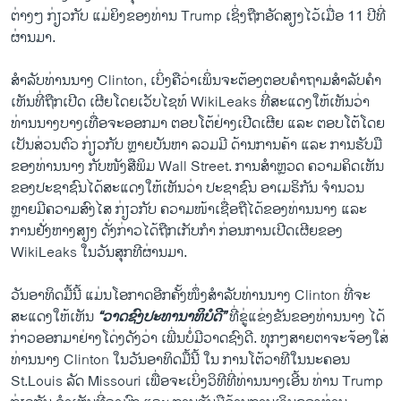
ຕ່າງໆ ກ່ຽວກັບ ແມ່ຍິງຂອງທ່ານ Trump ເຊິ່ງຖືກອັດສຽງໄວ້ເມື່ອ 11 ປີທີ່
ຜ່ານມາ.
ສຳລັບທ່ານນາງ Clinton, ເບິ່ງຄືວ່າເພິ່ນຈະຕ້ອງຕອບຄຳຖາມສຳລັບຄຳ
ເຫັນທີ່ຖືກເປີດ ເຜີຍໂດຍເວັບໄຊທ໌ WikiLeaks ທີ່ສະແດງໃຫ້ເຫັນວ່າ
ທ່ານນາງບາງເທື່ອຈະອອກມາ ຕອບໂຕ້ຢ່າງເປີດເຜີຍ ແລະ ຕອບໂຕ້ໂດຍ
ເປັນສ່ວນຕົວ ກ່ຽວກັບ ຫຼາຍບັນຫາ ລວມມີ ດ້ານການຄ້າ ແລະ ການຮັບມື
ຂອງທ່ານນາງ ກັບໜັງສືພິມ Wall Street. ການສຳຫຼວດ ຄວາມຄິດເຫັນ
ຂອງປະຊາຊົນໄດ້ສະແດງໃຫ້ເຫັນວ່າ ປະຊາຊົນ ອາເມຣິກັນ ຈຳນວນ
ຫຼາຍມີຄວາມສົງໄສ ກ່ຽວກັບ ຄວາມໜ້າເຊື່ອຖືໄດ້ຂອງທ່ານນາງ ແລະ
ການຢັ່ງຫາງສຽງ ດັ່ງກ່າວໄດ້ຖືກເກັບກຳ ກ່ອນການເປີດເຜີຍຂອງ
WikiLeaks ໃນວັນສຸກທີຜ່ານມາ.
ວັນອາທິດມື້ນີ້ ແມ່ນໂອກາດອີກຄັ້ງໜຶ່ງສຳລັບທ່ານນາງ Clinton ທີ່ຈະ
ສະແດງໃຫ້ເຫັນ
“ວາດຊົງປະທານາທິບໍດີ”
ທີ່ຂູ່ແຂ່ງຂັນຂອງທ່ານນາງ ໄດ້
ກ່າວອອກມາຢ່າງໂດ່ງດັງວ່າ ເພີ່ນບໍ່ມີວາດຊົງດີ. ທຸກໆສາຍຕາຈະຈ້ອງໃສ່
ທ່ານນາງ Clinton ໃນວັນອາທິດມື້ນີ້ ໃນ ການໂຕ້ວາທີໃນນະຄອນ
St.Louis ລັດ Missouri ເພື່ອຈະເບິ່ງວິທີທີ່ທ່ານນາງເອີ້ນ ທ່ານ Trump