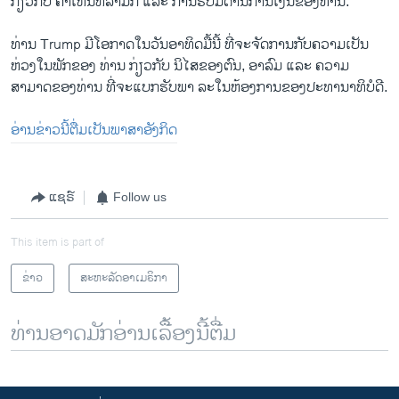
ກ່ຽວກັບ ຄຳເຫັນທີ່ລາມົກ ແລະ ການຮັບມືດ້ານການເງິນຂອງທ່ານ.
ທ່ານ Trump ມີໂອກາດໃນວັນອາທິດມື້ນີ້ ທີ່ຈະຈັດການກັບຄວາມເປັນ
ຫ່ວງໃນພັກຂອງ ທ່ານ ກ່ຽວກັບ ນິໄສຂອງຕົນ, ອາລົມ ແລະ ຄວາມ
ສາມາດຂອງທ່ານ ທີ່ຈະແບກຮັບພາ ລະໃນຫ້ອງການຂອງປະທານາທິບໍດີ.
ອ່ານຂ່າວນີ້ຕື່ມເປັນພາສາອັງກິດ
ແຊຣ໌
Follow us
This item is part of
ຂ່າວ
ສະຫະລັດອາເມຣິກາ
ທ່ານອາດມັກອ່ານເລື້ອງນີ້ຕື່ມ