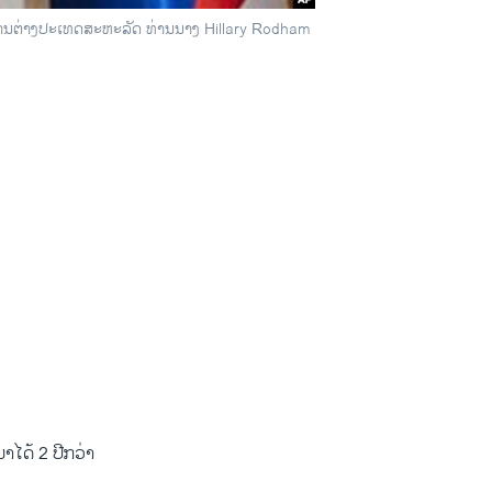
ຕີການຕ່າງປະເທດສະຫະລັດ ທ່ານນາງ Hillary Rodham
າໄດ້ 2 ປີກວ່າ