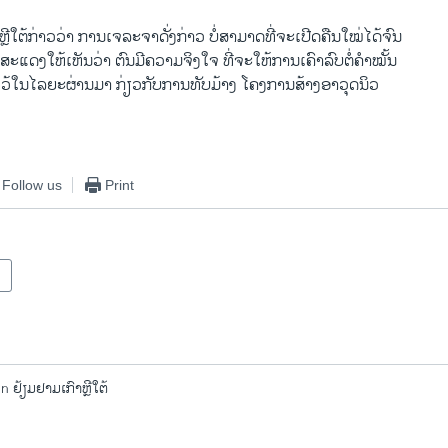
ີໃຕ້ກ່າວວ່າ ການເຈລະຈາດັ່ງກ່າວ ບໍ່ສາມາດທີ່ຈະເປີດຄືນໃໝ່ໄດ້ຈົນ
ະສະແດງໃຫ້ເຫັນວ່າ ຕົນມີຄວາມຈິງໃຈ ທີ່ຈະໃຫ້ການເຄົາລົບຕໍ່ຄຳໝັ້ນ
ຫ້ໄວ້ໃນໄລຍະຜ່ານມາ ກ່ຽວກັບການທັບມ້າງ ໂຄງການສ້າງອາວຸດນິວ
Follow us
Print
 ຢ້ຽມຢາມເກົາຫຼີໃຕ້