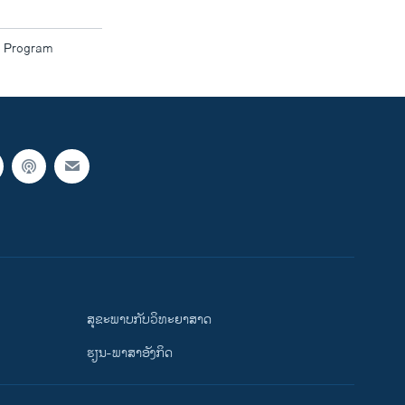
ar Program
ສຸຂະພາບກັບວິທະຍາສາດ
ຮຽນ-ພາສາອັງກິດ