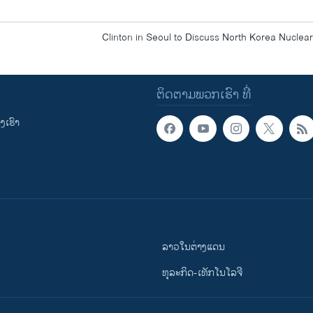
Clinton in Seoul to Discuss North Korea Nucle
ຕິດຕາມພວກເຮົາ ທີ່
ເຮົາ
ລາວໃນຕ່າງແດນ
ທຸລະກິດ-ເທັກໂນໂລຈີ