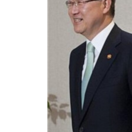
ວິທະຍາສາດ-ເທັກໂນໂລຈີ
ທຸລະກິດ
ພາສາອັງກິດ
ວີດີໂອ
ສຽງ
ລາຍການກະຈາຍສຽງ
ລາຍງານ