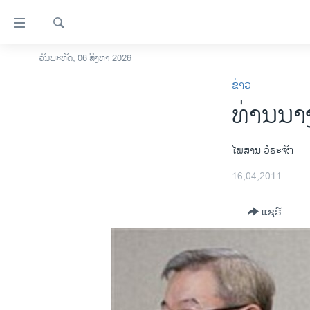
ລິ້ງ
ສຳຫລັບ
ເຂົ້າ
ຄົ້ນຫາ
ວັນພະຫັດ, 06 ສິງຫາ 2026
ໂຮມເພຈ
ຫາ
ຂ່າວ
ລາວ
ຂ້າມ
ທ່ານນາງ
ຂ້າມ
ອາເມຣິກາ
ຂ້າມ
ການເລືອກຕັ້ງ ປະທານາທີບໍດີ ສະຫະລັດ
ໄປ
2024
ໄພສານ ວໍຣະຈັກ
ຫາ
ຂ່າວ​ຈີນ
16,04,2011
ຊອກ
ຄົ້ນ
ໂລກ
ແຊຣ໌
ເອເຊຍ
ອິດສະຫຼະພາບດ້ານການຂ່າວ
ຊີວິດຊາວລາວ
ຊຸມຊົນຊາວລາວ