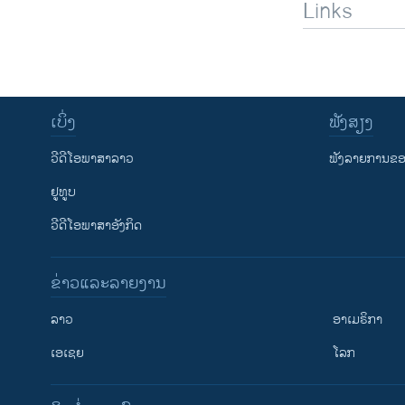
Links
ເບິ່ງ
ຟັງສຽງ
ວີດີໂອພາສາລາວ
ຟັງລາຍການຂອງ
ຢູທູບ
ວີດີໂອພາສາອັງກິດ
ຂ່າວແລະລາຍງານ
ລາວ
ອາເມຣິກາ
ເອເຊຍ
ໂລກ