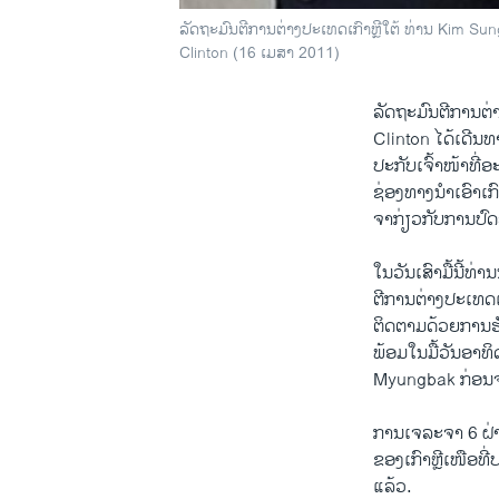
ລັດຖະມົນຕີການຕ່າງປະເທດເກົາຫຼີໃຕ້ ທ່ານ Kim S
Clinton (16 ເມສາ 2011)
ລັດຖະມົນຕີການຕ
Clinton ໄດ້ເດີນທາ
ປະກັບເຈົ້າໜ້າທີ່
ຊ່ອງທາງນຳເອົາເກົ
ຈາກ່ຽວກັບການປົດ
ໃນວັນເສົາມື້ນີ້ທ
ຕີການຕ່າງປະເທດເ
ຕິດຕາມດ້ວຍການຮ
ພ້ອມໃນມື້ວັນອາທິ
Myungbak ກ່ອນຈະ
ການເຈລະຈາ 6 ຝ່
ຂອງເກົາຫຼີເໜືອທີ
ແລ້ວ.