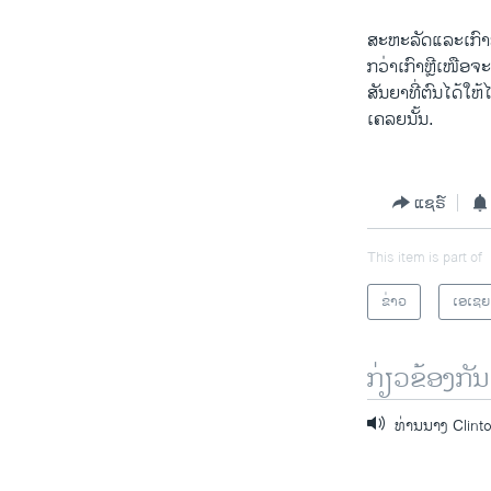
ສະຫະລັດແລະເກົາຫຼ
ກວ່າເກົາຫຼີເໜືອຈ
ສັນຍາທີ່ຕົນໄດ້ໃ
ເຄລຍນັ້ນ.
ແຊຣ໌
This item is part of
ຂ່າວ
ເອເຊຍ
ກ່ຽວຂ້ອງກັນ
ທ່ານນາງ Clinton