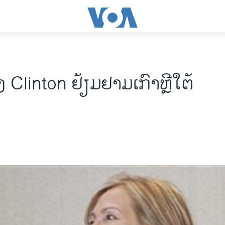
 Clinton ຢ້ຽມຢາມເກົາຫຼີໃຕ້