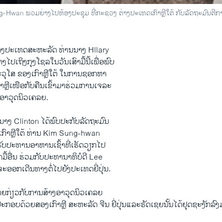
ung-Hwan ພວມຍ່າງໄປຫ້ອງປະຊຸມ ທີ່ກະຊວງ ຕ່າງປະເທດເກົາຫຼີໃຕ້ ກັບລັດຖະມົນ
່າງປະເທດສະຫະລັດ ທ່ານນາງ Hllary
ງໄປເຖິງກຸງໂຊລໃນວັນເສົາມື້ນີ້ເພື່ອພົບ
ອະວຸໂສ ຂອງເກົາຫຼີໃຕ້ ໃນການຊອກຫາ
າຫຼີເໜືອກັບຄືນເຂົ້າມາຮ່ວມການເຈລະ
ອາວຸດນິວເຄລຍ.
່ານນາງ Clinton ໄດ້ພົບປະກັບລັດຖະມົນ
ກົາຫຼີໃຕ້ ທ່ານ Kim Sung-hwan
ັບປະທານອາຫານເຊົ້າທີ່ເຮັດວຽກໄປ
ດມື້ອື່ນ ຮ່ວມກັບປະທານາທິບໍດີ Lee
ອອກເດີນທາງຕໍ່ໄປຍັງປະເທດຍີ່ປຸ່ນ.
າຍກ່ຽວກັບການສ້າງອາວຸດນິວເຄລຍ
່ປະກອບດ້ວຍສອງເກົາຫຼີ ສະຫະລັດ ຈີນ ຍີ່ປຸ່ນແລະຣັດເຊຍນັ້ນໄດ້ຢຸດຊະງັກລົງມ