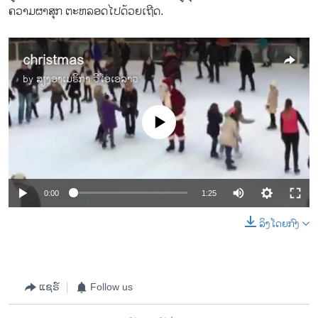
ຄວາມ​ຜາ​ສຸກ ຕະ​ຫລອດ​ໄປ​ດ້ວຍ​ເຖີດ.
christmas
by
ສຽງອາເມຣິກາ ວີໂອເອລາວ
No media source currently available
0:00
1:25
ລິງໂດຍກົງ
ແຊຣ໌
Follow us