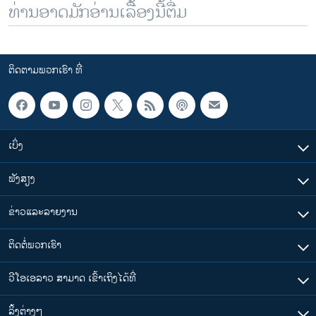
ທ່ານອາດມັກອ່ານເລື້ອງນີ້ຕື່ມ
ຕິດຕາມພວກເຮົາ ທີ່
ເບິ່ງ
ຟັງສຽງ
ຂ່າວແລະລາຍງານ
ຕິດຕໍ່ພວກເຮົາ
ວີໂອເອລາວ ສາມາດ ເຂົ້າເຖິງໄດ້ທີ່
​ລິ້ງ​ຕ່າງໆ