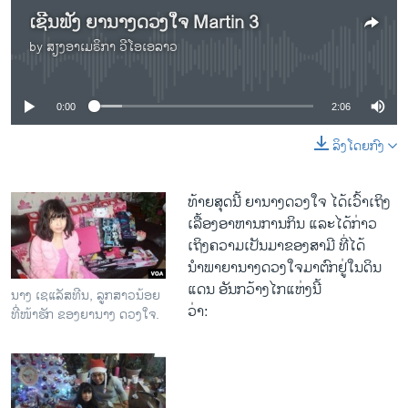
ເຊີນຟັງ ຍານາງດວງໃຈ Martin 3
by
ສຽງອາເມຣິກາ ວີໂອເອລາວ
No media source currently available
0:00
2:06
ລິງໂດຍກົງ
ທ້າຍ​ສຸດ​ນີ້ ຍານາງ​ດວງ​ໃຈ ​ໄດ້​ເວົ້າ​ເຖິງ​
ເລື້ອງ​ອາຫານ​ການ​ກິນ ​ແລະ​ໄດ້​ກ່າວ​
ເຖິງ​ຄວາມ​ເປັນມາ​ຂອງ​ສາມີ ທີ່​ໄດ້​
ນຳພາຍານາງ​ດວງ​ໃຈ​ມາ​ຕົກ​ຢູ່​ໃນດິນ​
ແດນ ​ອັນກວ້າງ​ໄກ​ແຫ່ງ​ນີ້​
ນາງ ເຊແລັສທີນ, ລູກສາວນ້ອຍ
ວ່າ:
ທີ່ໜ້າຮັກ ຂອງຍານາງ ດວງໃຈ.