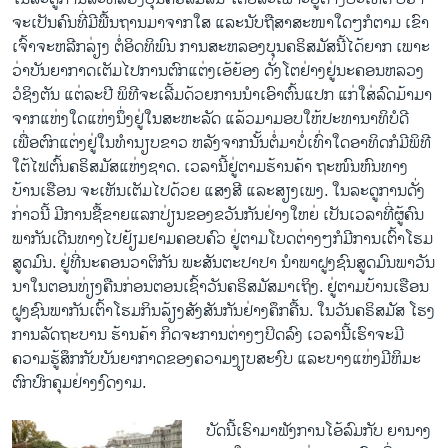
ຈະ​ເປັນ​ຄົນທີ່ມີ​ພື້ນ​ຖານມາ​ຈາກ​ໃສ ແລະ​ນັບ​ຖື​ສາ​ສະ​ໜາ​ໃດໆ​ກໍຕາມ ເຂົາ​
ເຈົ້າຈະ​ຫລີກ​ລ່ຽງ ຕໍ່ອິດ​ທິ​ພົນ ການ​ສະ​ຫລອງ​ບຸນ​ຄ​ຣິ​ສມັ​ສນີ້​ໄດ້​ຍາກ ເພາະ​
ວ່າບັນ​ຍາ​ກາດເຕັ​ມໄປ​ການ​ຕົກ​ແຕ່ງ​ເອ້​ຍ້ອງ ​ດັ່ງ​ໂຕ​ຢ່າງ​ຢູ່ນະຄອນຫລວງ
ວໍຊິງຕັນ ​ແຕ່ລະ​ປີ ​ພິທີຈະ​ເລີ້ມ​ດ້ວຍ​ການນຳ​ເອົາ​ຕົ້ນ​ແປກ ​ແກ່​ໃສ່​ລົດ​ມ້າມາ​
ຈາກ​ແຫ່ງ​ໃດ​ແ​ຫ່ງນຶ່ງ​ຢູ່​ໃນ​ສະຫະລັດ ​ແລ້ວມາ​ມອບ​ໃຫ້ປະທານາທິບໍດີ
ເພື່ອ​ຕົກ​ແຕ່ງ​ຢູ່​ໃນ​ທຳນຽບຂາວ ​ຫລັງ​ຈາກ​ນັ້ນ​ຕໍ່ມາບໍ່ເທົ່າ​ໃດ​ອາທິດກໍ​ມີ​ພິທີ​
ໃຕ້​ໄຟ​ຕົ້ນ​ຄຣິສ​ມັສ​ແຫ່ງ​ຊາດ. ​ເວລາ​ນີ້ຢູ່​ຕາມຮ້​ານ​ຄ້າ ຖະ​ໜົນຫົນ​ທາງ ​
ບ້ານ​ເຮືອນ ຈະ​ເຫັນເຕັມ​ໄປ​ດ້ວຍ ແສງ​ສີ ​ແລະ​ສຽງ​ເພງ. ​ໃນ​ລະ​ດູ​ການ​ດັ່ງ​
ກ່າ​ວ​ນີ້ ມີ​ການຊື້​ຂາຍ​ແລກ​ປ່ຽນ​ຂອງ​ຂວັນກັນ​ຢ່າງ​ໃຫຍ່ ​ເປັນ​ເວ​ລາ​ທີ່ຜູ້ຄົນ​
ພາ​ກັນ​ເດີນ​ທາ​ງ​ໄປ​ຢ້ຽມ​ຢາມຄອບ​ຄົວ ຢູ່​ຕາມ​ໂບດ​ຕ່າງໆກໍມີ​ການ​ເຕົ້າ​ໂຮມ
ສູດ​ມົນ. ​ຢູ່​ທີ່ນະ​ຄອນ​ວາຕິ​ກັນ ພະ​ສັນ​ຕະ​ປາ​ປາ ນຳພາຝູ​ງຊົນ​ສູດ​ມົນ​ພາ​ວັນ​
ນາ​ໃນ​ຕອນ​ທ່ຽງ​ຄືນ​ກ່ອນ​ຕອນ​ເຊົ້າ​ວັນຄ​ຣິ​ສ​ມັ​ສ​ມາ​ເຖິງ. ຢູ່​ຕາມ​ບ້ານ​ເຮືອນ
ຝູງ​ຊົນ​ພາກັນເຕົ້າ​ໂຮມ​ກິນລ້ຽງ​ສັງສັນ​ກັນ​ຢ່າງ​ຄຶກ​ຄື້ນ. ​ໃນ​ວັນ​ຄຣິສມັສ ໂຮງ​
ການ​ລັດ​ຖະ​ບານ ​ຮ້ານ​ຄ້າ ກິດ​ຈະ​ການຕ່າງໆ​ປິດ​ລົງ ​ເ​ວ​ລ​າ​ນີ້ເຮົາ​ຈະ​ມີ​
ຄວາມ​ຮູ້​ສຶກກັບບັນ​ຍາ​ກາດ​ຂອງຄວາມ​ງຽບ​ສະງົບ ​ແລະ​ບາງ​ແຫ່ງ​ມີ​ຫິມະ​
ຕົກ​ປົກ​ຄຸມ​ຢ່າງ​ງົດ​ງາມ.
ບັດ​ນີ້​ເຮົາມາ​ຟັງ​ການ​ໂອ້​ລົມກັບ ຍານາງ​