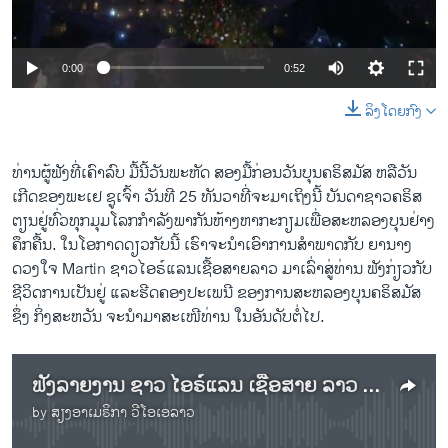
ວິທະຍາສາດ-ເທັກໂນໂລຈີ
ທຸລະກິດ
0:00
0:52
ພາສາອັງກິດ
ລິງໂດຍກົງ
ວີດີໂອ
ສຽງ
ທ່ານ​ຜູ້​ຟັງ​ທີ່​ເຄົາ​ລົບ ​ມື້​ນີ້​ວັນ​ພະຫັດ ສອງ​ມື້​ກ່ອນ​ວັນ​ບຸນຄ​ຣິ​ສ​ມັ​ສ ​ຫລື​ວັນ​
ເກີດ​ຂອງພະ​ເຢ ​ຊູ​ເຈົ້າ ວັນ​ທີ 25 ​ທັນ​ວາທີ່ຈະ​ມາ​ເຖິງ​ນີ້ ​ບັນດາຊາວ​ຄ​ຣິ​ສ​
ລາຍການກະຈາຍສຽງ
ຕິດຕາມພວກເຮົາ ທີ່
ຕຽນຢູ່​ທົ່ວທຸກ​ມຸມ​ໂລກກຳ​ລັງ​ພາ​ກັນຫ້າງ​ຫາກະກຽມເພື່ອສະ​ຫລອງ​ບຸນ​ຢ່າ​ງ​
ລາຍງານ
ຄຶກ​ຄື້ນ. ​ໃນ​ໂອ​ກາດ​ດຽວ​ກັບ​ນີ້ ເຮົາ​ຈະ​ນຳ​ເອົາ​ການ​ສຳ​ພາດກັບ ຍາ​ນາງ
ດວງໃຈ Martin ​ຊາວໄອ​ຣ໌ແລນເຊື້ອສາຍ​ລາວ ມາ​ເລົ່າ​ສູ່ທ່ານ ຟັງກ່ຽວ​ກັບ
ຊີວິດ​ການ​ເປັນ​ຢູ່ ​ແລະຮີດ​ຄອງ​ປະ​ເພ​ນີ ​ຂອງການ​ສະ​ຫລອງ​ບຸນ​ຄ​ຣິ​ສ​ມັ​ສ
ພາສາຕ່າງໆ
ຊຶ່ງ ກິ່ງ​ສະ​ຫວັນ ຈະ​ນຳ​ມາ​ສະເໜີ​ທ່ານ ໃນ​ອັນ​ດັບ​ຕໍ່​ໄປ.
ຟັງລາຍງານ ຊາວ ໄອຣ໌ແລນ ເຊື້ອສາຍ ລາວ ສະເຫຼີມ ສະຫຼອງ ບຸນຄຣິສມັສ
by
ສຽງອາເມຣິກາ ວີໂອເອລາວ
No media source currently available