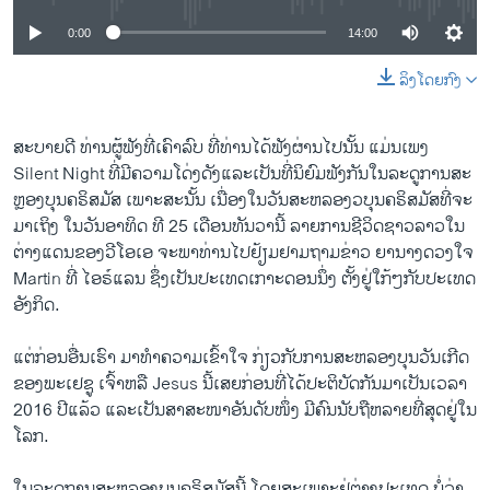
0:00
14:00
ລິງໂດຍກົງ
ສະ​ບາຍ​ດີ ທ່ານ​ຜູ້​ຟັງ​ທີ່​ເຄົາ​ລົບ ທີ່​ທ່ານ​ໄດ້​ຟັງ​ຜ່ານ​ໄປ​ນັ້ນ ​ແມ່​ນ​ເພງ​
Silent Night ທີ່ມີ​ຄວາມ​ໂດ່ງ​ດັງ​ແລະ​ເປັນ​ທີ່​ນິ​ຍົມ​ຟັງກັນໃນ​ລະ​ດູ​ການສະ​
ຫຼອງບຸນຄ​ຣິ​ສ​ມັ​ສ ເພາະສະ​ນັ້ນ ​ເນື່ອງ​ໃນວັນສະຫລອງວບຸນຄ​ຣິ​ສ​ມັ​ສທີ່​ຈະ
ມາ​ເຖິງ​ ໃນວັນ​ອາທິດ ທີ 25 ​ເດືອນ​ທັນວານີ້ ລາຍ​ການ​ຊີ​ວິດ​ຊາ​ວ​ລາວໃນ
ຕ່າງແດນຂອງວີ​ໂອ​ເອ ຈະ​ພາ​ທ່ານ​ໄປ​ຢ້ຽມຢາມ​ຖາມ​ຂ່າວ ຍານາງ​ດວງ​ໃຈ
Martin ທີ່​ ໄອ​ຣ໌​ແລນ ຊຶ່ງ​ເປັນປະເທດ​ເກາະດອນ​ນຶ່ງ ຕັ້ງຢູ່​ໃກ້ໆກັບປະ​ເທດ​
ອັງກິດ.
ແຕ່​ກ່ອນ​ອື່ນ​ເຮົາ ​ມາ​ທຳ​ຄວາມ​ເຂົ້າ​ໃຈ​ ກ່ຽວ​ກັບການ​ສະ​ຫລອງບຸນ​ວັນ​ເກີດ
ຂອງພະ​ເຢ​ຊູ ເຈົ້າຫລື Jesus ​ນີ້​ເສຍ​ກ່ອນ​ທີ່ໄດ້​ປະ​ຕິ​ບັດກັນ​ມາ​ເປັນ​ເວລາ
2016 ປີແລ້ວ ​ແລະເປັນ​ສາ​ສະ​ໜາອັນ​ດັບ​ໜຶ່ງ ມີ​ຄົນ​ນັບ​ຖື​ຫລາຍ​ທີ່​ສຸດຢູ່ໃນ​
ໂລກ.
ໃນ​ລະ​ດູ​ການ​ສະ​ຫ​ລອງ​ບຸນ​ຄ​ຣິ​ສ​ມັ​ສ​ນີ້ ​ໂດຍ​ສະ​ເພາະ​ຢູ່​ຕ່າງປະ​ເທດ ບໍ່​ວ່າ​