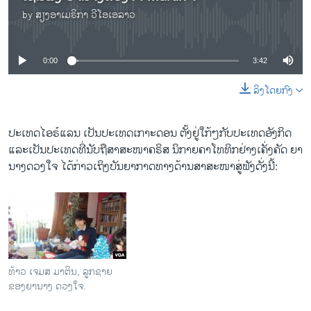
by
ສຽງອາເມຣິກາ ວີໂອເອລາວ
No media source currently available
0:00
3:42
ລິງໂດຍກົງ
ປະ​ເທດໄອຣ໌​ແລນ ​ເປັນ​ປະ​ເທດເກາະ​ດອນ ​ຕັ້ງ​ຢູ່​ໃກ້ໆກັບ​ປະ​ເທດ​ອັງກິດ
ແລະ​ເປັນ​ປະ​ເທດ​ທີ່​ນັບຖື​ສາສະໜາ​ຄຣິສ ນິກາຍ​ຄາ​ໂທ​ທິກ​ຢ່າງ​ເຄັ່ງ​ຄັດ ຍາ
ນາງ​ດວງ​ໃຈ ​ໄດ້​ກ່າວ​ເຖິງ​ບັນຍາກາດ​ທາງ​ດ້ານ​ສາ​ສະໜາ​ສູ່​ຟັງ​ດັ່ງ​ນີ້:
ທ້າວ ເຈມສ ມາຕິນ, ລູກຊາຍ
ຂອງຍານາງ ດວງໃຈ.