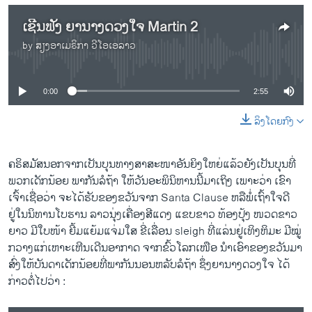
ເຊີນຟັງ ຍານາງດວງໃຈ Martin 2
by
ສຽງອາເມຣິກາ ວີໂອເອລາວ
No media source currently available
0:00
2:55
ລິງໂດຍກົງ
ຄ​ຣິ​ສ​ມັ​ສນອກ​ຈາກເປັນ​ບຸນ​ທາງ​ສາ​ສະ​ໜາອັນ​ຍິງ​ໃຫຍ່​ແລ້ວຍັງ​ເປັນ​ບຸນ​ທີ່​
ພວກ​ເດັກ​ນ້ອຍ ພາ​ກັນ​ລໍ​ຖ້າ ​ໃຫ້​ວັນອະ​ພິ​ນິ​ຫານ​ນີ້​ມາ​ເຖິງ ເພາະ​ວ່າ ເຂົ​າ​
ເຈົ້າ​ເຊື່ອ​ວ່າ ຈະໄດ້​ຮັບຂອງຂວັນ​ຈາກ Santa Clause ​ຫລື​ພໍ່​ເຖົ້າ​ໃຈ​ດີ ​
ຢູ່ໃນ​ນິ​ທານ​ໂບ​ຮານ ລາ​ວນຸ່ງ​ເຄື່ອງ​ສີ​ແດງ ແຂ​ບ​ຂາວ ທ້ອງ​ປຸ້ງ ໜວດ​ຂາວ
ຍາວ ມີ​ໃບ​ໜ້າ ​ຍີ້​ມ​ແຍ້ມ​ແຈ່ມ​ໃສ ຂີ່​ເລື່ອນ sleigh ທີ່​ແລ່ນ​ຢູ່​ເທິງ​ຫິ​ມະ ​ມີ​ໝູ່
ກວ​າງແກ່ເຫາະ​ເຫີນ​ເດີນ​ອາ​ກາດ ຈາກ​ຂົ້ວ​ໂລກ​ເໜືອ ນຳເອົາຂອງ​ຂວັນ​ມາ​
ສົ່ງ​ໃຫ້​ບັນ​ດາເດັກ​ນ້ອຍທີ່​ພາກັນນອນ​ຫລັບ​ລໍຖ້າ ຊຶ່ງ​ຍານາງ​ດວງໃຈ​ ​ໄດ້​
ກ່າວ​ຕໍ່​ໄປ​ວ່າ :