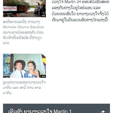
ດວງ​ໃຈ Martin ວ່າ​ ຄອບຄົວເພີ່​ນສະ​ຫ
ລອງ​ກັນ​ຢ່າງ​ໃດ​ຢູ​ໄອຣ໌​ແອນ ​ແລະ​
ດ້ວຍ​ເຫດ​ອັນໃດ ຍານາງ​ດວງ​ໃຈ​ຈຶ່ງ​ໄດ້
ຕົກມາ​ຢູ່ໃນ​ດິນ​ແດນ​ອັນ​ຫ່າງ​ໄກ​ແຫ່ງ​ນີ້:
ສະຕີໝາຍເລກນຶ່ງ ທ່ານນາງ
Michelle Obama ພ້ອມດ້ວຍ
ຫລານຊາຍນ້ອຍສອງຄົນ ຕ້ອນ
ຮັບເອົາຕົ້ນຄຣິສມັສ ທີ່ທຳນຽບ
ຂາວ.
ຮູບແຕ່ງງານຂອງຍານາງດວງໃຈ
ມາຕິນ ແລະ ສາມີ ທ່ານ ຄາລ
ມາຕິນ
ເຊີນຟັງ ຍານາງດວງໃຈ Martin 1