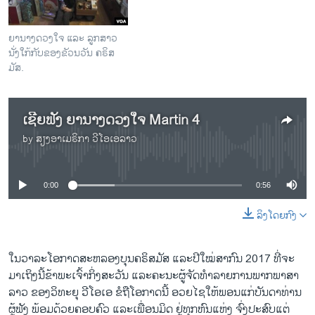
ຍານາງດວງໃຈ ແລະ ລູກສາວ
ນັ່ງໃກ້ກັບຂອງຂັວນວັນ ຄຣິສ
ມັສ.
ເຊີຍຟັງ ຍານາງດວງໃຈ Martin 4
by
ສຽງອາເມຣິກາ ວີໂອເອລາວ
No media source currently available
0:00
0:56
ລິງໂດຍກົງ
ໃນ​ວາ​ລະ​ໂອ​ກາດ​ສະຫລອງ​ບຸນຄຣິສມັສ ​ແລະ​ປີ​ໃໝ່​ສາກົນ 2017 ​ທີ່ຈະ​
ມາ​ເຖິງ​ນີ້ຂ້າ​ພະ​ເຈົ້າກິ່ງສະວັນ ແລະ​ຄະ​ນະ​ຜູ້​ຈັດ​ທຳລາຍ​ການ​ພາກ​ພາ​ສາ​
ລາວ ​ຂອງວິ​ທະ​ຍຸ ວີໂອ​ເອ ຂໍ​ຖື​ໂອ​ກາດ​ນີ້ ອວຍ​ໄຊ​ໃຫ້​ພອນ​ແກ່ບັນ​ດາ​ທ່ານ​
ຜູ້​ຟັງ ພ້ອມ​ດ້ວຍ​ຄອ​ບຄົວ ແລະ​ເພື່ອນ​ມິດ ​ຢູ່​ທຸກ​ຫົນ​ແຫ່ງ ຈົ່ງ​ປະສົບ​ແຕ່