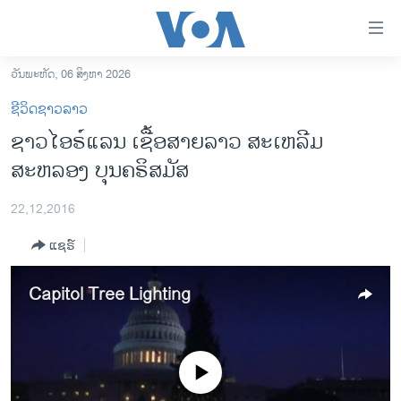
ລິ້ງ
ສຳຫລັບ
ເຂົ້າ
ວັນພະຫັດ, 06 ສິງຫາ 2026
ຫາ
ໂຮມເພຈ
ຊີວິດຊາວລາວ
ຂ້າມ
ລາວ
ຊາວໄອຣ໌ແລນ ເຊື້ອສາຍລາວ ສະເຫລີມ
ຂ້າມ
ອາເມຣິກາ
ສະຫລອງ ບຸນຄຣິສມັສ
ຂ້າມ
ໄປ
ການເລືອກຕັ້ງ ປະທານາທີບໍດີ ສະຫະລັດ 2024
ຫາ
22,12,2016
ຂ່າວ​ຈີນ
ຊອກ
ແຊຣ໌
ຄົ້ນ
ໂລກ
ເອເຊຍ
Capitol Tree Lighting
ອິດສະຫຼະພາບດ້ານການຂ່າວ
ຊີວິດຊາວລາວ
No media source currently available
ຊຸມຊົນຊາວລາວ