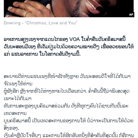
ວິທະຍາສາດ-ເທັກໂນໂລຈີ
ທຸລະກິດ
Downing - “Christmas, Love and You”
ພາສາອັງກິດ
ວີດີໂອ
ລາຍການສຽງເພງຈາກແດນໄກຂອງ VOA ໃນຄໍ່າຄືນວັນຄຣິສມາສນີ້
ວັນນະສອນມີເພງ ທີ່ເຕັມປ່ຽມໄປດ້ວຍຄວາມໝາຍດີໆ ເພື່ອອວຍພອນໃຫ້
ສຽງ
ແກ່ ແຟນລາຍການ ໃນໂອກາດອັນດີງາມນີ້.
ລາຍການກະຈາຍສຽງ
ຕິດຕາມພວກເຮົາ ທີ່
ລາຍງານ
ສະບາ​ຍດີ​ທ່ານ​ແຟນ​ເພງ​ທີ່​ໜ້າ​ຮັກທັງຫຼາຍ ວັນນະ​ສອນ​ດີ​ໃຈ​ທີ່​ໄດ້​ກັບ​ມາ​
ຈັດ​ເພງໃຫ້ທ່ານ
ຜູ້​ຟັງ​ອີກ​ ຫຼັງ​ຈາກ​ທີ່​ໄດ້​ຫ່າງ​ຫາຍ​ໄປເດືອນ​ກວ່າ.​ ຄໍ່າ​ຄືນ​ນີ້​ຖື​ວ່າພິ​ເສດ​ສຸດ ​
ພາສາຕ່າງໆ
ເພາະໄດ້ກັບ​ມາ
ທັນ​ການ​ສະ​ຫຼອງບຸນ​ຄິຣມາສຮ່ວມ​ກັນ​ ດັ່ງ​ທີ່​ທຸກໆຄົນ​ໄດ້​ຊາບ​ກັນ​ນັ້ນ​ລະ ​
ເທດສະການ​
ບຸນຄຣິສມາສນີ້ ​ເປັນ​ເທດສະການ​ຂອງ​ການ​ໃຫ້ ບໍ່​ວ່າ​ຈະ​ເປັນ​ການ​ໃຫ້​ດ້ວຍ​
ສິ່ງ​ຂອງ, ​
ເງິນ​ຄໍາ​ຫຼື​ປັດ​ໃຈ​ອື່ນໆ​ ​ແລະ​ການ​ໃຫ້​ອີກ​ອັນ​ຫນຶ່ງທີ່ສໍາຄັນ​ທີ່​ສຸດ​ນັ້ນ ກໍ​ຄື​ການ​