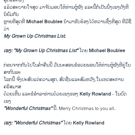
ສຸດ​ແລະ​ຟັງ​
ແລ້ວ​ສະບາຍ​ໃຈ​ສຸດ ມາຈັດ​ມອບ​ໃຫ້​ທ່ານ​ຜູ້​ຟັງ ​ແລະ​ນີ້​ກໍ​ເປັນ​ນຶ່ງ​ເພງ​ດັງ​ທີ່​
ນິຍົມ​ກັນ​
ຫຼາຍ​ທີ່​ສຸດ​ທີ່
Michael Boublee
ນໍາມາ​ຂັບ​ຮ້ອງ​ໄດ້​ຫວານ​ຊຶ້ງທີ່​ສຸດ ທີ່​ມີ​ຊື່
ວ່າ
My Grown Up Christmas List.
ເພງ:
"
My Grown Up Christmas List
"
ໂດຍ
Michael Boublee
ກ່ອນ​ຈາກ​ກັນ​ໄປ​ໃນ​ຄໍ່າ​ຄືນ​ນີ້ ວັນນະ​ສອນ​ຂໍ​ອວຍພອນໃຫ້ທ່ານຜູ້​ຟັງ​ທີ່ຢູ່​ໃນ​
ສາກົນ​ລະ​
ໂລກ​ນີ້ ຈົ່ງ​ປະສົບ​ແຕ່​ຄວາມສຸ​ກ, ສົດ​ຊື່ນແລະ​ສົມຫວັງ,ໃນເທດສະການ
ຄຣິສມາສ
ດ້ວຍເທີ້ນ ​ແລະ​ຂໍ​ອໍາ​ລາ​ທ່ານ​ດ້ວຍ​ເພງ​ຂອງ
Kelly Rowland
- ​ໃນ​ບົດ​
ເພງ
"Wonderful Christmas"
ນີ້. Merry Christmas to you all.
ເພງ:
"Wonderful Christmas"
ໂດຍ
Kelly Rowland