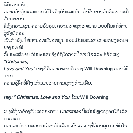
ໃຫ້​ຄວາມ​ຮັກ,
ຄວາມອົບ​ອຸ່ນ​ແລະ​ການໃຫ້​ໃຈຊຶ່ງ​ກັນ​ແລະ​ກັນ ​ ​ຄໍ່າຄືນ​ຂອງ​ວັນຄິຣສມາສນີ້
ວັນນະສອນ​
ຂໍ​ສົ່ງ​ຄວາມສຸກ​, ຄວາມ​ອົບ​ອຸ່ນ, ຄວາມ​ສະໜຸກ​ສະໜາ​ນ ມອບຄືນ​ແກ່​ທ່ານ​
ຜູ້​ຟັງທີ່​ຄອຍ​
ເປັນ​ກໍາລັງ, ​ໃຫ້ການສະໜັບສະໜູນ ​ແລະ​ເປັນ​ແຟນລາຍການ​ຕະຫຼອດ​ມາ​
ຢ່າງ​ສະເໝີ
ຕົ້ນ​ສະ​ເໝີປາຍ ​ວັນນະ​ສອນ​ຈຶ່ງ​ຂໍຖື​ໂອກາດ​ນີ້​ຂອບໃຈ​ແລະ ຂໍ​ຈັດເພງ
"Christmas,
Love and You"
ເພງ​ທີ່​ມີ​ຄວາມ​ໝາຍ​ດີ ຂອງ
Will Downing
ມອບ​ໃຫ້​
ແທນ
ຄວາມ​ຮູ້ສຶກ​ທີ່​ດີໆແກ່ແຟນລາຍການ​ທຸກໆ​ທ່ານ​ເລີຍ.​
ເພງ:
"
Christmas, Love and You
ໂດຍ
Will Downing
ເພງທີ່​ກ່ຽວຂ້ອງ​ກັບເທດສະການ
Christmas
ນີ້​ແມ່ນ​ມີຫຼາກຫຼາຍ​ໃຫ້​ເລືອ​
ກ ​ແຕ່​ແນ່
ນອນ​ລະ​ ​ວັນນະ​ສອນ​ຈະ​ຕ້ອງຄັດ​ເລືອກ​ເອົາ​ແຕ່ເພງ​ທີ່​ມ່ວນ​ສຸດ ປະ​ທັບ​ໃຈ