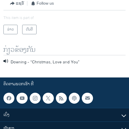
ແຊຣ໌
Follow us
This item is part of
ຂ່າວ
ດົນຕີ
ກ່ຽວຂ້ອງກັນ
Downing - “Christmas, Love and You”
ຕິດຕາມພວກເຮົາ ທີ່
ເບິ່ງ
ຟັງສຽງ