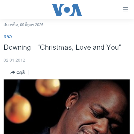
ລິ້ງ
ສຳຫລັບ
ເຂົ້າ
ວັນອາທິດ, 09 ສິງຫາ 2026
ຫາ
ໂຮມເພຈ
ຂ່າວ
ຂ້າມ
ລາວ
Downing - “Christmas, Love and You”
ຂ້າມ
ອາເມຣິກາ
ຂ້າມ
02,01,2012
ໄປ
ການເລືອກຕັ້ງ ປະທານາທີບໍດີ ສະຫະລັດ 2024
ຫາ
ແຊຣ໌
ຂ່າວ​ຈີນ
ຊອກ
ຄົ້ນ
ໂລກ
ເອເຊຍ
ອິດສະຫຼະພາບດ້ານການຂ່າວ
ຊີວິດຊາວລາວ
ຊຸມຊົນຊາວລາວ