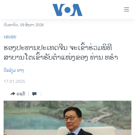
ລິ້ງ
ສຳຫລັບ
ເຂົ້າ
ວັນອາທິດ, 09 ສິງຫາ 2026
ຫາ
ໂຮມເພຈ
ເອເຊຍ
ຂ້າມ
ລາວ
ຮອງປະທານປະເທດຈີນ ຈະເຂົ້າຮ່ວມພິທີ
ຂ້າມ
ອາເມຣິກາ
ສາບານໂຕເຂົ້າຮັບຕໍາແໜ່ງຂອງ ທ່ານ ທຣໍາ
ຂ້າມ
ໄປ
ການເລືອກຕັ້ງ ປະທານາທີບໍດີ ສະຫະລັດ 2024
ຫາ
ວີລລ້ຽມ ຢາງ
ຂ່າວ​ຈີນ
ຊອກ
17,01,2025
ຄົ້ນ
ໂລກ
ແຊຣ໌
ເອເຊຍ
ອິດສະຫຼະພາບດ້ານການຂ່າວ
ຊີວິດຊາວລາວ
ຊຸມຊົນຊາວລາວ