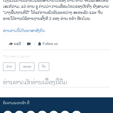
​ເຖິງ​ແມ່ນການເຂົ້າຮ່ວມພິທີສາບານໂຕຂອງ ທ່ານ ຫານ ​ຈະ​ມີ​ລັກສະນະ​ພິ​
ເສດກໍຕາມ, ແຕ່ ທ່ານ ຊູ ກ່າວ​ວ່າ ການ​ເຄື່ອນ​ໄຫວ​ຂອງ​ປັກ​ກິ່ງ​ ຍັງ​ສາມາດ
“ວາງ​ພື້ນຖານ​ທີ່​ດີ” ​ໃຫ້​ແກ່​ການ​ພົວພັນ​ລະຫວ່າງ ​ສະຫະລັດ ແລະ ຈີນ
ພາຍ​ໃຕ້​ການບໍລິຫານງານ​ຄັ້ງ​ທີ 2 ຂອງ​ ທ່ານ ທຣໍາ ອີກດ້ວຍ.
ອ່ານຂ່າວນີ້ເປັນພາສາອັງກິດ
ແຊຣ໌
Follow us
This item is part of
ຂ່າວ
ເອເຊຍ
ຈີນ
ທ່ານອາດມັກອ່ານເລື້ອງນີ້ຕື່ມ
ຕິດຕາມພວກເຮົາ ທີ່