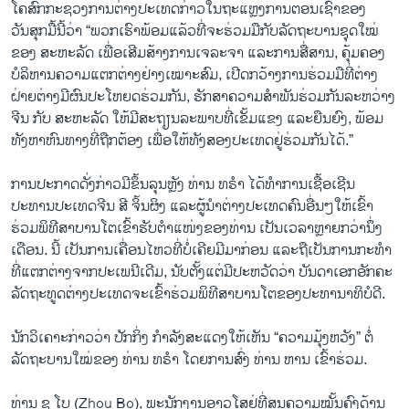
ໂຄສົກກະຊວງການຕ່າງປະເທດກ່າວໃນຖະແຫຼງການຕອນເຊົ້າຂອງ
ວັນສຸກມື້ນີ້ວ່າ “ພວກ​ເຮົາ​ພ້ອມ​ແລ້ວ​ທີ່​ຈະ​ຮ່ວມ​ມື​ກັບ​ລັດຖະບານຊຸດ​ໃໝ່
ຂອງ ສະຫະລັດ ​ເພື່ອ​ເສີມສ້າງການເຈລະຈາ ແລະ​ການ​ສື່ສານ, ຄຸ້ມ​ຄອງ
ບໍລິຫານ​ຄວາມ​ແຕກ​ຕ່າງ​ຢ່າງ​ເໝາະ​ສົມ, ​ເປີດ​ກວ້າງ​ການ​ຮ່ວມ​ມື​ທີ່​ຕ່າງ​
ຝ່າຍ​ຕ່າງ​ມີ​ຜົນ​ປະ​ໂຫຍ​ດຮ່ວມກັນ, ​ຮັກສາຄວາມສໍາພັນຮ່ວມກັນລະຫວ່າງ
​ຈີນ​ ກັບ ສະຫະລັດ ໃຫ້ມີສະຖຽນ​ລະ​ພາບ​ທີ່ເຂັ້ມແຂງ ແລະຍືນຍົງ, ພ້ອມ
ທັງຫາຫົນທາງທີ່ຖືກຕ້ອງ ເພື່ອໃຫ້ທັງສອງປະເທດຢູ່ຮ່ວມກັນໄດ້.”
ການ​ປະກາດ​ດັ່ງກ່າວ​ມີ​ຂຶ້ນລຸນ​ຫຼັງ​ ​ທ່ານ ທຣໍາ ​ໄດ້ທໍາການ​ເຊື້ອ​ເຊີນ​
ປະທານ​ປະ​ເທດ​ຈີນ ສີ ຈິ້ນຜິງ ​ແລະ​ຜູ້ນຳ​ຕ່າງປະ​ເທດ​ຄົນ​ອື່ນໆ​ໃຫ້​ເຂົ້າ​
ຮ່ວມ​ພິທີ​ສາບານ​ໂຕເຂົ້າຮັບຕໍາແໜ່ງຂອງທ່ານ ເປັນເວລາຫຼາຍກວ່ານຶ່ງ
ເດືອນ. ນີ້ ​ເປັນ​ການ​ເຄື່ອນ​ໄຫວ​ທີ່​ບໍ່​ເຄີຍ​ມີ​ມາ​ກ່ອນ ແລະຖືເປັນການກະທໍາ
ທີ່ແຕກຕ່າງຈາກປະເພນີເດີມ​, ນັບຕັ້ງແຕ່ມີປະຫວັດວ່າ ບັນດາ​ເອກ​ອັກຄະ​
ລັດຖະທູດ​ຕ່າງປະ​ເທດ​ຈະ​ເຂົ້າ​ຮ່ວມ​ພິທີ​ສາບານ​ໂຕຂອງ​ປະທານາທິບໍດີ.
ນັກວິ​ເຄາະ​ກ່າວ​ວ່າ ປັກ​ກິ່ງ​ ກຳລັງ​ສະ​ແດງ​ໃຫ້​ເຫັນ “ຄວາມ​ມຸ້ງ​ຫວັງ” ຕໍ່​
ລັດຖະບານໃໝ່ຂອງ ​ທ່ານ ທຣໍາ ​ໂດຍ​ການ​ສົ່ງ ທ່ານ ຫານ ເຂົ້າຮ່ວມ.
ທ່ານ ຊູ ໂບ (Zhou Bo), ພະນັກງານ​ອາວຸ​ໂສ​ຢູ່ທີ່ສູນ​ຄວາມ​ໝັ້ນຄົງດ້ານ​