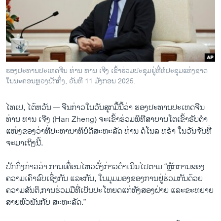
ວິທະຍາສາດ-ເທັກໂນໂລຈີ
ທຸລະກິດ
ພາສາອັງກິດ
ວີດີໂອ
ຮອງປະທານປະເທດຈີນ ທ່ານ ຫານ ເຈີງ ເຂົ້າຮ່ວມປະຊຸມຢູ່ທີ່ຫໍປະຊຸມແຫ່ງຊາດ
ສຽງ
ໃນນະຄອນຫຼວງປັກກິ່ງ, ວັນທີ 11 ມັງກອນ 2025.
ລາຍການກະຈາຍສຽງ
ຕິດຕາມພວກເຮົາ ທີ່
ໄທເປ, ໄຕ້ຫວັນ —
ຈີນ​ກ່າວ​ໃນ​ວັນ​ສຸກ​ມື້​ນີ້​ວ່າ ຮອງ​ປະ​ທາ​ນປະເທດຈີນ
ລາຍງານ
ທ່ານ ຫານ ເຈີງ (Han Zheng) ຈະ​ເຂົ້າ​ຮ່ວມ​ພິທີສາບານໂຕເຂົ້າຮັບຕໍາ
ແໜ່ງ​ຂອງວ່າທີ່​ປະ​ທາ​ນາ​ທິ​ບໍ​ດີ​ສະ​ຫະ​ລັດ ທ່ານ ດໍໂນລ ທຣໍາ ໃນ​ວັນ​ຈັນ​ທີ່
ຈະມາເຖິງ​ນີ້.
ພາສາຕ່າງໆ
ປັກ​ກິ່ງ​ກ່າວ​ວ່າ ການ​ເຄື່ອນ​ໄຫວ​ດັ່ງ​ກ່າວດຳ​ເນີນ​ໄປ​ຕາມ “ຫຼັກການ​ຂອງ
ຄວາມເຄົາລົບ​ເຊິ່ງກັນ​ ແລະ​ກັນ, ໃນມຸມມອງຂອງການ​ຢູ່​ຮ່ວມ​ກັນ​ດ້ວຍ
ຄວາມສັນຕິ,​ການ​ຮ່ວມ​ມື​ທີ່​ເປັນປະໂຫຍດແກ່ທັງສອງຝ່າຍ ແລະ​ຂະຫຍາຍ​
ສາຍ​ພົວພັນ​ກັບ​ ສະຫະລັດ.”