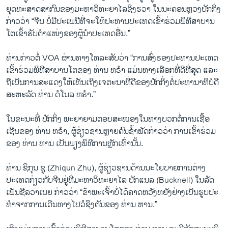
ຍຸດ​ທະ​ສາດ​ສາກົນ​ຂອງ​ມະຫາວິທະຍາ​ໄລ​ຊິງ​ຮວາ ​ໃນ​ນະຄອນຫຼວງ​ປັກ​ກິ່ງ
​ກ່າວ​ວ່າ “ຈີນ ​ບໍ່​ມີ​ປະ​ເພນີ​ທີ່​ຈະ​ໃຫ້​ປະທານປະເທດເຂົ້າ​ຮ່ວມ​ພິທີ​ສາບານ
ໂຕເຂົ້າ​ຮັບ​ຕຳ​ແໜ່​ງຂອງ​ຜູ້ນໍາ​ປະເທດ​ອື່ນ.”
ທ່ານກ່າວຕໍ່ VOA ຜ່ານທາງໂທລະສັບວ່າ “ການສົ່ງຮອງປະທານປະເທດ
ເຂົ້າຮ່ວມພິທີສາບານໂຕຂອງ ທ່ານ ທຣໍາ ແມ່ນທາງເລືອກທີ່ດີທີ່ສຸດ ແລະ
ຖືເປັນການສະແດງໃຫ້ເຫັນເຖິງເຈຕະນາທີ່ດີຂອງປັກກິ່ງຕໍ່ປະທານາທິບໍດີ
ສະຫະລັດ ທ່ານ ດໍໂນລ ທຣໍາ.”
ໃນຂະນະທີ່ ປັກກິ່ງ ພະຍາຍາມຕອບສະໜອງໃນທາງບວກຕໍ່ການເຊື້ອ
ເຊີນຂອງ ທ່ານ ທຣໍາ, ຜູ້ຊ່ຽວຊານຫຼາຍຄົນຊໍ້າພັດກ່າວວ່າ ການເຂົ້າຮ່ວມ
ຂອງ ທ່ານ ຫານ ເປັນພຽງພິທີການຫຼັກເທົ່ານັ້ນ.
ທ່ານ ຊິກຸນ ຊູ (Zhiqun Zhu), ຜູ້ຊ່ຽວຊານດ້ານນະໂຍບາຍການຕ່າງ
ປະເທດກ່ຽວກັບຈີນຢູ່ທີ່ມະຫາວິທະຍາໄລ ບັກແນລ (Bucknell) ໃນລັດ
ເພັນຊີລວາເນຍ ກ່າວວ່າ “ຂ້າພະເຈົ້າບໍ່ໄດ້ຄາດຫວັງຫຍັງຢ່າງເປັນຮູບປະ
ທໍາຈາກການເດີນທາງໄປວໍຊິງຕັນຂອງ ທ່ານ ຫານ.”