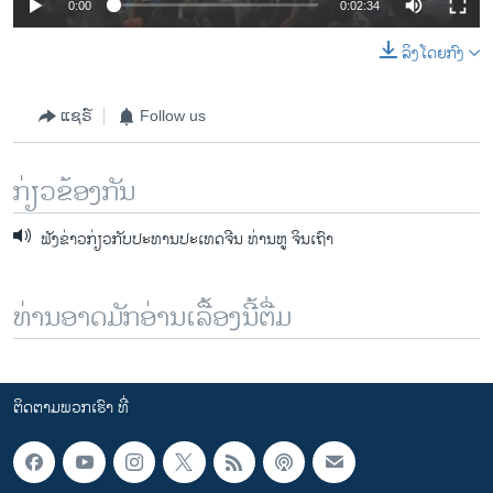
0:00
0:02:34
ລິງໂດຍກົງ
ແຊຣ໌
Follow us
ກ່ຽວຂ້ອງກັນ
ຟັງຂ່າວກ່ຽວກັບປະທານປະເທດຈີນ ທ່ານຫູ ຈິນເຖົາ
ທ່ານອາດມັກອ່ານເລື້ອງນີ້ຕື່ມ
ຕິດຕາມພວກເຮົາ ທີ່