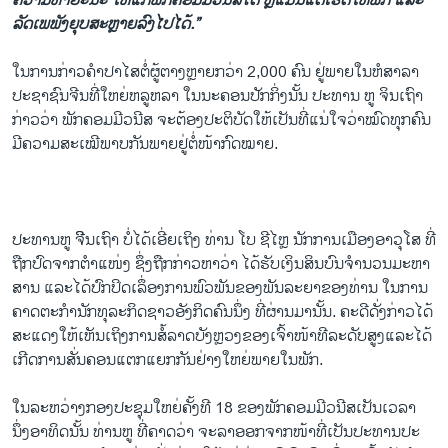
ຄວາມ​ຫາ​ຍະ​ນະ​ ​ໃຫ້ແກ່ພັກ​ຄອມ​ມີ​ວນີສ​ໄດ້ ຫຼື​ແມ່ນ​ແຕ່ເຮັດ​ໃຫ້​ພັກ​ ​ແລະ​
ລັດເພພັງ​ຍຸບ​ສະຫຼາຍ​ລົງໄປ​ໄດ້.”
​ໃນ​ການ​ກ່າວ​ຄໍາປາ​ໄສ​ຕໍ່​ຜູ້ຕາງຫຼາຍກວ່າ 2,000 ຄົນ ຢູ່​ພາຍ​ໃນ​ຫໍ​ສາລາ​
ປະຊາ​ຊົນ​ຈີນທີ່​ໃຫຍ່​ຫລູຫລາ​ ​ໃນ​ນະຄອນ​ປັກ​ກິ່ງນັ້ນ ປະທານ ຫູ ຈິນ​ເຖົາ
ກ່າວ​ວ່າ ພັກ​ຄອມ​ມີ​ວນີສ ຈະ​ຕ້ອງ​ປະຕິບັດ​ໃຫ້​ເປັນ​ທີ່​ແນ່​ໃຈ​ວ່າໝົດ​ທຸກ​ຄົນ​
ມີ​ຄວາມ​ສະ​ເໝີ​ພາບກັນ​ພາຍ​ຢູ່​ຕໍ່ໜ້າກົດໝາຍ.
ປະທານ​ຫູ ຈີີນ​ເຖົາ ບໍ່​ໄດ້​ເອີ່ຍ​ເຖິງ ທ່ານ ​ໂບ ຊີໄຫຼ ນັກ​ການ​ເມືອງ​ອາວຸ​ໂສ ທີ່​
ຖືກ​ປົດຈາກ​ຕໍາ​ແໜ່​ງ ຊຶ່ງ​ຖືກ​ກ່າວ​ຫາ​ວ່າ ​ໄດ້​ຮັບ​ເງິນ​ສິນ​ບົນ​ຈໍານວນ​ມະຫາ​
ສານ ​ແລະ​ໄດ້​ປົກ​ປິດ​ເລຶ່ອງການ​ພົວພັນ​ຂອງ​ພັນ​ລະ​ຍາ​ຂອງ​ທ່ານ ​ໃນການ​
ຄາດ​ຕະກໍາ​ນັກທຸລະກິດ​ຊາວ​ອັງກິດ​ຄົນ​ນຶ່ງ ​ທີ່​ຜ່ານ​ມາ​ນັ້ນ. ຄະ​ດີ​ດັ່ງກ່າວ​ໄດ້
ສະ​ແດງ​ໃຫ້​ເຫັນ​ເຖິງ​ການ​ສໍ້​ລາດ​ບັງຫຼວງ​ຂອງ​ເຈົ້າໜ້າ​ທີລະ​ດັບ​ສູງ​ແລະ​ໄດ້
ເກີດ​ການ​ສັ່ນ​ຄອນ​ແຕກ​ແຍກ​ກັນ​ຢ່າງ​ໃຫຍ່​ພາຍ​ໃນ​ພັກ.
​ໃນ​ລະຫວ່າງ​ກອງ​ປະຊຸມໃຫຍ່ຄັ້ງ​ທີ 18 ຂອງ​ພັກ​ຄອມ​ມີ​ວນີສ​ເປັນ​ເວລາ
ນຶ່ງ​ອາທິດ​ນັ້ນ ທ່ານ​ຫູ ​ທີ່ຄາດ​ວ່າ​ ຈະລາ​ອອກ​ຈາກ​ໜ້າທີ່ເປັນ​ປະທານປະ​