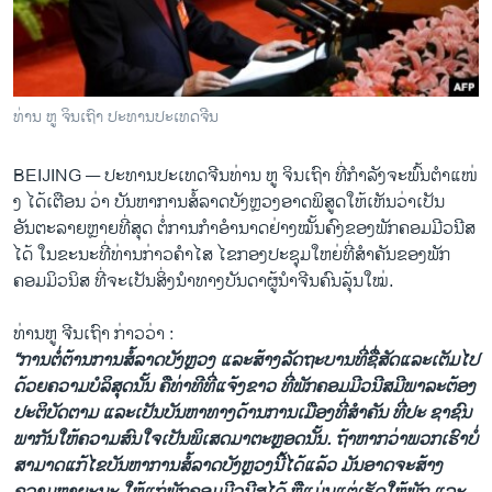
ວິທະຍາສາດ-ເທັກໂນໂລຈີ
ທຸລະກິດ
ພາສາອັງກິດ
ທ່ານ ຫູ ຈິນເຖົາ ປະທານປະເທດຈີນ
ວີດີໂອ
BEIJING —
ປະທານປະ​ເທດ​ຈີນທ່ານ ຫູ ຈິນ​ເຖົາ ທີ່​ກໍາລັງ​ຈະ​ພົ້ນ​ຕໍາ​ແໜ່​
ສຽງ
ງ ​ໄດ້​ເຕືອນ ​ວ່າ ບັນຫາການ​ສໍ້​ລາດ​ບັງຫຼວງ​ອາດ​ພິສູດ​ໃຫ້​ເຫັນ​ວ່າ​ເປັນ
ລາຍການກະຈາຍສຽງ
ອັນຕະລາຍຫຼາຍທີ່​ສຸດ ຕໍ່​ການ​ກໍາ​ອໍາ​ນາດ​ຢ່າງ​ໝັ້ນຄົງ​ຂອງ​ພັກ​ຄອມ​ມີ​ວນີສ
ຕິດຕາມພວກເຮົາ ທີ່
ໄດ້ ​ໃນ​ຂະນະ​ທີ່​ທ່ານກ່າວຄຳ​ໄສ ​ໄຂ​ກອງ​ປະຊຸມໃຫຍ່​ທີ່​ສຳຄັນຂອງ​ພັກ​
ລາຍງານ
ຄອມ​ມິ​ວນິສ ທີ່​ຈະ​ເປັນ​ສິ່ງ​ນໍາ​ທາງບັນດາ​ຜູ້ນໍາ​ຈີນ​ຄົນ​ລຸ້ນ​ໃໝ່.
ທ່ານ​ຫູ ຈີນເຖົາ ກ່າວ​ວ່າ :
ພາສາຕ່າງໆ
“ການ​ຕໍ່ຕ້ານ​ການ​ສໍ້​ລາດ​ບັງຫຼວງ ​ແລະ​ສ້າງ​ລັດຖະບານ​ທີ່​ຊື່ສັດ​ແລະເຕັມ​ໄປ​
ດ້ວຍ​ຄວາມ​ບໍລິສຸດນັ້ນ ຄື​ທ່າ​ທີທີ່​ແຈ້ງຂາວ ທີ່​ພັກ​ຄອມ​ມີ​ວນີສມີ​ພາລະ​ຕ້ອງ​
ປະຕິບັດ​ຕາມ ​ແລະ​ເປັນ​ບັນຫາ​ທາງດ້ານ​ການ​ເມືອງ​ທີ່​ສໍາຄັນ ທີ່​ປະ ຊາຊົນ​
ພາກັນ​ໃຫ້​ຄວາມ​ສົນ​ໃຈ​ເປັນ​ພິ​ເສດ​ມາ​ຕະຫຼອດນັ້ນ. ຖ້າ​ຫາກ​ວ່າ​ພວກ​ເຮົາ​ບໍ່​
ສາມາດ​ແກ້​ໄຂບັນຫາ​ການ​ສໍ້​ລາດ​ບັງຫຼວງນີ້​ໄດ້​ແລ້ວ ມັນ​ອາດ​ຈະສ້າງ​