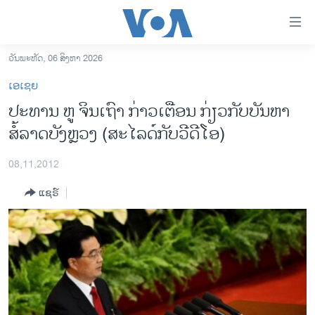
ລິ້ງ
ສຳຫລັບ
ເຂົ້າ
ວັນພະຫັດ, 06 ສິງຫາ 2026
ຫາ
ໂຮມເພຈ
ເອເຊຍ
ຂ້າມ
ລາວ
ປະທານ ຫູ ຈິນເຖົາ ກ່າວເຕືອນ ກ່ຽວກັບບັນຫາ
ຂ້າມ
ອາເມຣິກາ
ສໍ້ລາດບັງຫຼວງ (ສະໄລດ໌ກັບວີດີໂອ)
ຂ້າມ
ໄປ
ການເລືອກຕັ້ງ ປະທານາທີບໍດີ ສະຫະລັດ 2024
ຫາ
08,11,2012
ຂ່າວ​ຈີນ
ຊອກ
ແຊຣ໌
ຄົ້ນ
ໂລກ
ເອເຊຍ
ອິດສະຫຼະພາບດ້ານການຂ່າວ
ຊີວິດຊາວລາວ
ຊຸມຊົນຊາວລາວ