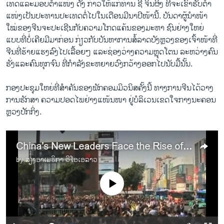
ເທດ​ແລະ​ມອບ​ຕໍາ​ແໜ່​ງ ດັ່ງ ກ່າວ​ໃຫ້​ແກ່​ທ່ານ ຊີ ຈິນຜິ​ງ ທີ່​ຈະ​ເຂົ້າຮັບ​ຕຳ​
ແໜ່​ງ​ເປັນປະທານປະ​ເທດ​ຕໍ່​ໄປ​ໃນ​ເດືອນ​ມີນາ​ປີໜ້າ​ນີ້. ບັນດາ​ຜູ້​ນໍາ​ໜ້າ​
ໃໝ່ຂອງ​ຈີນຈະ​ປະ​ເຊີນ​ກັບຄວາມ​ໂກ​ດ​ແຄ້ນ​ຂອງ​ມະຫາ ຊົນຢ່າງ​ໃຫຍ່​
ແບບ​ທີ່​ບໍ່​ເຄີຍ​ມີ​ມາ​ກ່ອນ ກ່ຽວກັບ​ບັນຫາ​ການ​ສໍ້​ລາດ​ບັງຫຼວງຂອງ​ເຈົ້າໜ້າ​ທີ່​
ຈີນ​ທີ່​ຮ້າຍ​ແຮງ​ລົງ​ໄປ​ເລື້ອຍໆ ​ແລະ​ຊ່ອງ​ວ່າງ​ຄວາມ​ຫຼຸດ​ໂຕນ ລະຫວ່າງ​ຄົນ​
ຮັ່ງ​ແລະ​ຄົນ​ທຸກ​ຈົນ ​ທີ່​ກໍາລັງ​ຂະຫຍາຍວົງກວ້າງ​ອອກ​ໄປ​ນັບ​ມື້​ນັ້ນ.
ກອງ​ປະຊຸມໃຫຍ່​ທີ່​ສຳຄັນຂອງ​ພັກ​ຄອມ​ມິ​ວນິສຄັ້ງ​ນີ້ ທາງ​ການ​ຈີນ​ໄດ້​ວາງ​
ການ​ຮັກສາ ຄວາມ​ປອດ​ໄພ​ຢ່າງ​ແໜ້ນໜາ ຢູ່​ບໍລິ​ເວນ​ເຂດ​ໃຈກາງ​ນະຄອນ
ຫຼວງປັກ​ກິ່ງ.
China’s New Leaders Face the Rise of the Individual
by
ສຽງອາເມຣິກາ ວີໂອເອລາວ
No media source currently available