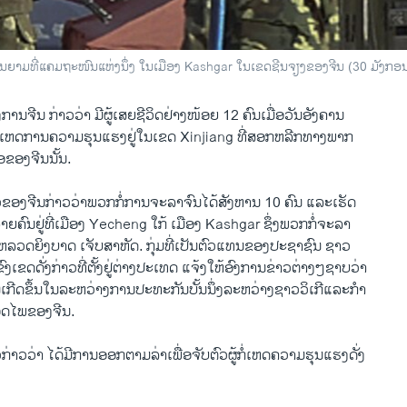
ຢືນຍາມທີ່ແຄມຖະໜົນແຫ່ງນຶ່ງ ໃນເມືອງ Kashgar ໃນເຂດຊີນຈຽງຂອງຈີນ (30 ມັງກອ
ການ​ຈີນ ​ກ່າວ​ວ່າ ມີ​ຜູ້​ເສຍ​ຊີວິດ​ຢ່າ​ງໜ້ອຍ 12 ຄົນ​ເມື່ອ​ວັນ​ອັງຄານ​
ງເຫດການ​ຄວາມ​ຮຸນ​ແຮງ​ຢູ່​ໃນ​ເຂດ​ Xinjiang ທີ່ສອກຫລີກທາງ​ພາກ
​ຂອງ​ຈີນ​ນັ້ນ.
ວ​ຂອງ​ຈີນ​ກ່າວ​ວ່າພວກ​ກໍ່ການ​ຈະລາຈົນ​ໄດ້​ສັງຫານ 10 ຄົນ ​ແລະ​ເຮັດ
າຍ​ຄົນຢູ່​ທີ່​ເມືອງ Yecheng ​ໃກ້ ​ເມືອງ Kashgar ຊຶ່ງ​ພວກ​ກໍ່​ຈະລາ
ໍາຫລວດ​ຍິງ​ບາດ ​ເຈັບສາຫັດ. ກຸ່ມທີ່​ເປັນ​ຕົວ​ແທນ​ຂອງປະຊາຊົນ ຊາວ
ນ​ຂົງ​ເຂດ​ດັ່ງກ່າວທີ່​ຕັ້ງຢູ່​ຕ່າງປະ​ເທດ ​ແຈ້ງ​ໃຫ້​ອົງການ​ຂ່າວ​ຕ່າງໆ​ຊາບວ່າ
ກີດ​ຂຶ້ນ​ໃນ​ລະຫວ່າງ​ການ​ປະ​ທະ​ກັນ​ບັ້ນ​ນຶ່ງ​ລະຫວ່າງ​ຊາ​ວວິ​ເກີແລະ​ກໍາ
ອດ​ໄພຂອງ​ຈີນ.
ກ່າວ​ວ່າ ​ໄດ້​ມີ​ການອອກ​ຕາມ​ລ່າ​ເພື່ອ​ຈັບ​ຕົວ​ຜູ້​ກໍ່​ເຫດ​ຄວາມຮຸນ​ແຮງດັ່ງ