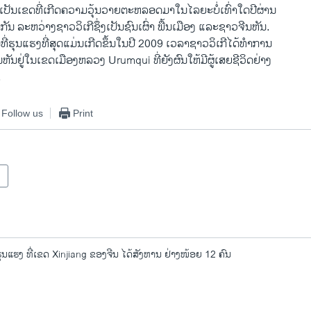
​ເປັນ​ເຂດ​ທີ່​ເກີດ​ຄວາມວຸ້ນວາຍຕະຫລອດ​ມາ​ໃນ​ໄລຍະ​ບໍ່​ເທົ່າ​ໃດ​ປີຜ່ານ
ບ​ກັນ ​ລະຫວ່າ​ງຊາວ​ວິເກີຊຶ່ງ​ເປັນ​ຊົນ​ເຜົ່າ ພື້ນ​ເມືອງ ​ແລະຊາວ​ຈີນ​ຫັນ.
ຮຸນ​ແຮງ​ທີ່​ສຸດ​ແມ່ນ​ເກີດ​ຂຶ້ນ​ໃນ​ປີ 2009 ​ເວລາ​ຊາ​ວວິ​ເກີ​ໄດ້​ທໍາ​ການ
ຫັນຢູ່​ໃນ​ເຂດ​ເມືອງ​ຫລວງ Urumqui ທີ່​ຍັງ​ຜົນ​ໃຫ້​ມີ​ຜູ້​ເສຍ​ຊີວິດ​ຢ່າງ
.
Follow us
Print
ນແຮງ ທີ່ເຂດ Xinjiang ຂອງຈີນ ໄດ້ສັງຫານ ຢ່າງໜ້ອຍ 12 ຄົນ