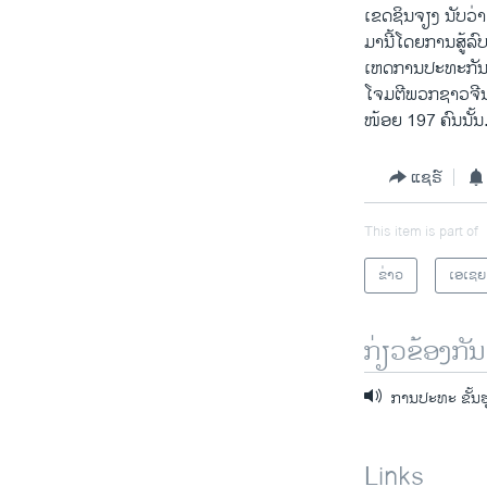
ເຂດ​ຊິນ​ຈຽງ ນັບ​ວ່າ
ມາ​ນີ້ໂດຍ​ການ​ສູ້​ລົ
ເຫດການປະ​ທະ​ກັນທີ່​
ໂຈມ​ຕີ​ພວກ​ຊາວ​ຈີນ​
ໜ້ອຍ 197 ຄົນ​ນັ້ນ
ແຊຣ໌
This item is part of
ຂ່າວ
ເອເຊຍ
ກ່ຽວຂ້ອງກັນ
ການປະທະ ຂັ້ນຮຸ
Links