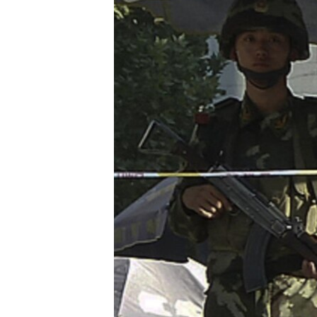
ວິທະຍາສາດ-ເທັກໂນໂລຈີ
ທຸລະກິດ
ພາສາອັງກິດ
ວີດີໂອ
ສຽງ
ລາຍການກະຈາຍສຽງ
ລາຍງານ