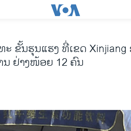
ະ ຂັ້ນຮຸນແຮງ ທີ່ເຂດ Xinjiang
ານ ຢ່າງໜ້ອຍ 12 ຄົນ