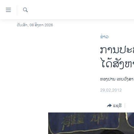
ລິ້ງ
ສຳຫລັບ
ເຂົ້າ
ຄົ້ນຫາ
ວັນເສົາ, 08 ສິງຫາ 2026
ໂຮມເພຈ
ຫາ
ຂ່າວ
ລາວ
ຂ້າມ
ການປະທ
ຂ້າມ
ອາເມຣິກາ
ຂ້າມ
ການເລືອກຕັ້ງ ປະທານາທີບໍດີ ສະຫະລັດ
ໄດ້ສັງຫ
ໄປ
2024
ຫາ
ຂ່າວ​ຈີນ
ຊອກ
ທອງປານ ເທບວົງສາ
ຄົ້ນ
ໂລກ
29,02,2012
ເອເຊຍ
ແຊຣ໌
ອິດສະຫຼະພາບດ້ານການຂ່າວ
ຊີວິດຊາວລາວ
ຊຸມຊົນຊາວລາວ