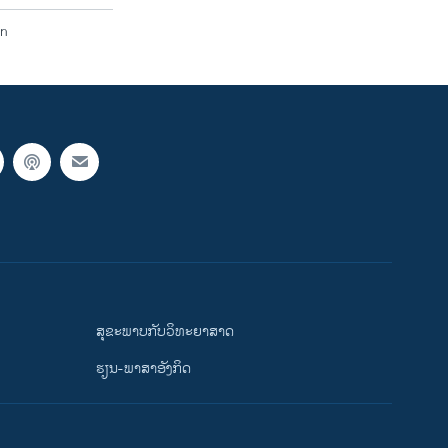
on
ສຸຂະພາບກັບວິທະຍາສາດ
ຮຽນ-ພາສາອັງກິດ