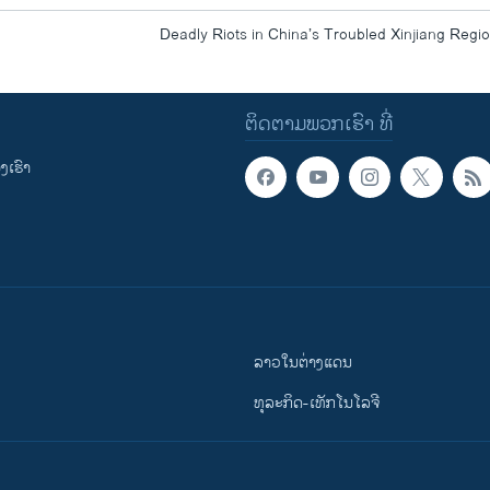
Deadly Riots in China’s Troubled Xinjiang Regi
ຕິດຕາມພວກເຮົາ ທີ່
ເຮົາ
ລາວໃນຕ່າງແດນ
ທຸລະກິດ-ເທັກໂນໂລຈີ