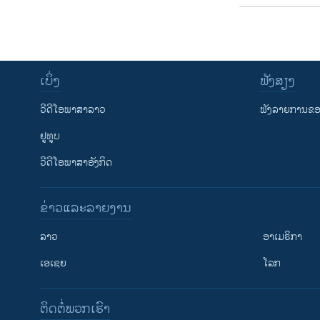
ເບິ່ງ
ຟັງສຽງ
ວີດີໂອພາສາລາວ
ຟັງລາຍການຂອງ
ຢູທູບ
ວີດີໂອພາສາອັງກິດ
ຂ່າວແລະລາຍງານ
ລາວ
ອາເມຣິກາ
ເອເຊຍ
ໂລກ
ຕິດຕໍ່ພວກເຮົາ