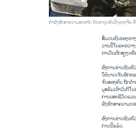
ກຳລັງຮັກສາຄວາມສະຫງົບ ຕິດອາວຸດຄົນນຶ່ງຂອງຈີນ 
ສື່​ມວນ​ຊົນ​ຂອງ​ທາງ​
ວານ​ນີ້ໃນ​ລະຫວ່າ
ຕາ​ເວັນ​ຕົກ​ສຽງ​ເໜືອ
ອົງການ​ຂ່າວ​ຊິນ​ຫົ
ໃຫ້​ບາດ​ເຈັບ​ອີກຫລ
ຈົນສອງ​ຄົນ​ ຖືກ​ຕ
ມຸສລິ​ມ​ເຜົ່າວິ​ເກີໃ
ການ​ເສຍ​ຊີວິດແມ່ນ​ເ
ລັງ​ຮັກສາ​ຄວາມ​ປ
ອົງການ​ຂ່າວ​ຊິນ​ຫົວ​
ກ່າວ​ນີ້​ແລ້ວ.