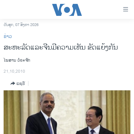
ລິ້ງ
ສຳຫລັບ
ເຂົ້າ
ວັນສຸກ, 07 ສິງຫາ 2026
ຫາ
ໂຮມເພຈ
ຂ່າວ
ຂ້າມ
ລາວ
ສະຫະລັດແລະຈີນມີຄວາມເຫັນ ຂັດແຍ້ງກັນ
ຂ້າມ
ອາເມຣິກາ
ຂ້າມ
ໄພສານ ວໍຣະຈັກ
ໄປ
ການເລືອກຕັ້ງ ປະທານາທີບໍດີ ສະຫະລັດ 2024
ຫາ
21,10,2010
ຂ່າວ​ຈີນ
ຊອກ
ຄົ້ນ
ແຊຣ໌
ໂລກ
ເອເຊຍ
ອິດສະຫຼະພາບດ້ານການຂ່າວ
ຊີວິດຊາວລາວ
ຊຸມຊົນຊາວລາວ