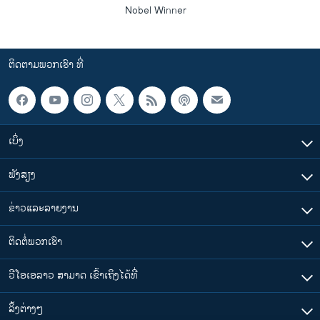
Nobel Winner
ຕິດຕາມພວກເຮົາ ທີ່
ເບິ່ງ
ຟັງສຽງ
ຂ່າວແລະລາຍງານ
ຕິດຕໍ່ພວກເຮົາ
ວີໂອເອລາວ ສາມາດ ເຂົ້າເຖິງໄດ້ທີ່
​ລິ້ງ​ຕ່າງໆ