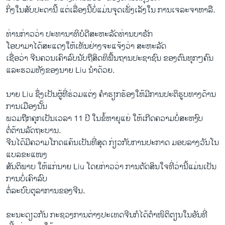
ກິ່ງໃນສັບປະດານີ້ ແຕ່ເລື່ອງນີ້ບໍ່ແມ່ນຈຸດເພັ່ງເລັງໃນ ການເຈລະຈາຫາລື.
ທ່ານກ່າວວ່າ ປະທານາທິບໍດີສະຫະລັດທ່ານບາຣັກ
ໂອບາມາໄດ້ສະແດງໃຫ້ເຫັນຢ່າງຈະແຈ້ງວ່າ ສະຫະລັດ
ເຊື່ອວ່າ ຈີນຄວນເຄົາລົບນັບຖືສິດທິພື້ນຖານປະຊາຊົນ ຂອງຕົນທຸກໆຄົນ
ແລະຮວມທັງຂອງນາຍ Liu ນຳດ້ວຍ.
ນາຍ Liu ຊຶ່ງເປັນຜູ້ທີ່ຮ່ວມແຕ່ງ ຄຳຮຽກຮ້ອງໃຫ້ມີການປະຕິຮູບທາງດ້ານ
ການເມືອງນັ້ນ
ພວມຖືກຄຸກເປັນເວລາ 11 ປີ ໃນຂໍ້ຫາຍຸແຍ່ ໃຫ້ເກີດຄວາມບໍ່ສະຫງົບ
ຕໍ່ຕ້ານລັດຖະບານ.
ຈີນໄດ້ມີຄວາມໂກດແຄ້ນເປັນທີ່ສຸດ ກ່ຽວກັບການປະກາດ ມອບລາງວັນໂນ
ແບລຂະແໜງ
ສັນຕິພາບ ໃຫ້ແກ່ນາຍ Liu ໂດຍກ່າວວ່າ ການຕັດສິນໃຈທີ່ວ່ານີ້ແມ່ນເປັນ
ການບໍ່ເຄົາລົບ
ຕໍ່ລະບົບຕຸລາການຂອງຈີນ.
ຂະນະດຽວກັນ ກະຊວງການຕ່າງປະເທດຈີນກໍໄດ້ຕຳໜິຕິຕຽນໃນອັນທີ່