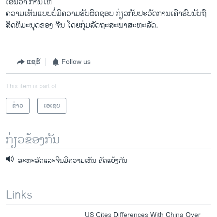
ເອີ້ນວ່າ ການໃຫ້
ຄວາມເຫັນແບບບໍ່ມີຄວາມຮັບຜິດຊອບ ກ່ຽວກັບປະວັດການເຄົາຣົບນັບຖື
ສິດທິມະນຸດຂອງ ຈີນ ໂດຍກຸ່ມລັດຖະສະພາສະຫະລັດ.
ແຊຣ໌
Follow us
This item is part of
ຂ່າວ
ເອເຊຍ
ກ່ຽວຂ້ອງກັນ
ສະຫະລັດແລະຈີນມີຄວາມເຫັນ ຂັດແຍ້ງກັນ
Links
US Cites Differences With China Over