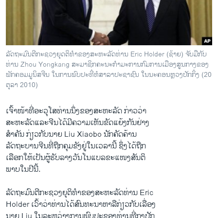
ວິທະຍາສາດ-ເທັກໂນໂລຈີ
ທຸລະກິດ
ພາສາອັງກິດ
ລັດຖະມົນຕີກະຊວງຍຸດຕິທຳຂອງສະຫະລັດທ່ານ Eric Holder (ຊ້າຍ) ຈັບມືກັບ
ວີດີໂອ
ທ່ານ Zhou Yongkang ສະມາຊິກຄະນະກຳມະການກົມການເມືອງສູນກາງຂອງ
ພັກຄອມມູນິສຈີນ ໃນການພົບປະທີ່ຫໍສາລາປະຊາຊົນ ໃນນະຄອນຫຼວງປັກກິ່ງ (20
ສຽງ
ຕຸລາ 2010)
ລາຍການກະຈາຍສຽງ
ຕິດຕາມພວກເຮົາ ທີ່
ເຈົ້າໜ້າທີ່ອະວຸໂສທ່ານນຶ່ງຂອງສະຫະລັດ ກ່າວວ່າ
ລາຍງານ
ສະຫະລັດແລະຈີນໄດ້ມີຄວາມເຫັນຂັດແຍ້ງກັນຢ່າງ
ສຳຄັນ ກ່ຽວກັບນາຍ Liu Xiaobo ນັກຄັດຄ້ານ
ລັດຖະບານຈີນທີ່ຖືກຄຸມຂັງຢູ່ໃນເວລານີ້ ຊຶ່ງໄດ້ຖືກ
ພາສາຕ່າງໆ
ເລືອກໃຫ້ເປັນຜູ້ຮັບລາງວັນໂນແບລຂະແໜງສັນຕິ
ພາບໃນປີນີ້.
ລັດຖະມົນຕີກະຊວງຍຸຕິທຳຂອງສະຫະລັດທ່ານ Eric
Holder ເວົ້າວ່າທ່ານໄດ້ສົນທະນາຫາລືກ່ຽວກັບເລື່ອງ
ນາຍ Liu ໃນລະຫວ່າງການພົບປະຂອງທ່ານທີ່ກຸງປັກ