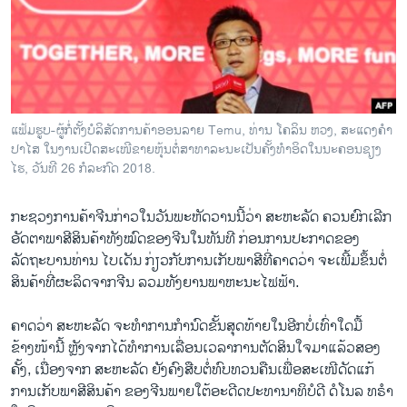
ວິທະຍາສາດ-ເທັກໂນໂລຈີ
ທຸລະກິດ
ພາສາອັງກິດ
ວີດີໂອ
ແຟ້ມຮູບ-ຜູ້ກໍ່ຕັ້ງບໍລິສັດການຄ້າອອນລາຍ Temu, ທ່ານ ໂຄລິນ ຫວງ, ສະແດງຄໍາ
ສຽງ
ປາໄສ ໃນງານເປີດສະເໜີຂາຍຫຸ້ນຕໍ່ສາທາລະນະເປັນຄັ້ງທໍາອິດໃນນະຄອນຊຽງ
ໄຮ, ວັນທີ 26 ກໍລະກົດ 2018.
ລາຍການກະຈາຍສຽງ
ຕິດຕາມພວກເຮົາ ທີ່
ລາຍງານ
ກະຊວງ​ການ​ຄ້າ​ຈີນ​ກ່າວ​ໃນ​ວັນພະຫັດວານ​ນີ້​ວ່າ ສະຫະລັດ ​ຄວນ​ຍົກ​ເລີກ​
ອັດຕາ​ພາສີ​ສິນຄ້າ​ທັງ​ໝົດ​ຂອງ​ຈີນ​ໃນ​ທັນທີ ກ່ອນ​ການ​ປະກາດ​ຂອງ​
ລັດຖະບານ​ທ່ານ ໄບເດັນ ກ່ຽວ​ກັບ​ການ​ເກັບ​ພາສີ​ທີ່​ຄາດ​ວ່າ​ ຈະເພີ້ມ​ຂຶ້ນ​ຕໍ່​
ພາສາຕ່າງໆ
ສິນຄ້າ​ທີ່​ຜະລິດ​ຈາກ​ຈີນ ລວມທັງ​ຍານພາຫະນະ​ໄຟຟ້າ.
ຄາດວ່າ ສະຫະລັດ ຈະທໍາການກໍານົດຂັ້ນສຸດທ້າຍໃນອີກບໍ່ເທົ່າໃດມື້
ຂ້າງໜ້ານີ້ ຫຼັງຈາກໄດ້ທໍາການເລື່ອນເວລາການຕັດສິນໃຈມາແລ້ວສອງ
ຄັ້ງ, ເນື່ອງຈາກ ສະຫະລັດ ຍັງຄົງສືບຕໍ່ທົບທວນຄືນເພື່ອສະເໜີດັດແກ້
ການເກັບພາສີສິນຄ້າ ຂອງຈີນພາຍໃຕ້ອະດີດປະທານາທິບໍດີ ດໍໂນລ ທຣໍາ