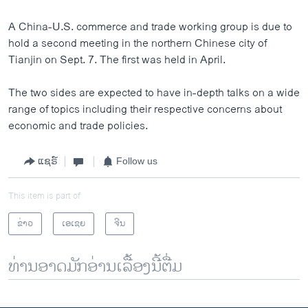
A China-U.S. commerce and trade working group is due to
hold a second meeting in the northern Chinese city of
Tianjin on Sept. 7. The first was held in April.
The two sides are expected to have in-depth talks on a wide
range of topics including their respective concerns about
economic and trade policies.
ແຊຣ໌
Follow us
This item is part of
ຂ່າວ
ເອເຊຍ
ຈີນ
ທ່ານອາດມັກອ່ານເລື້ອງນີ້ຕື່ມ