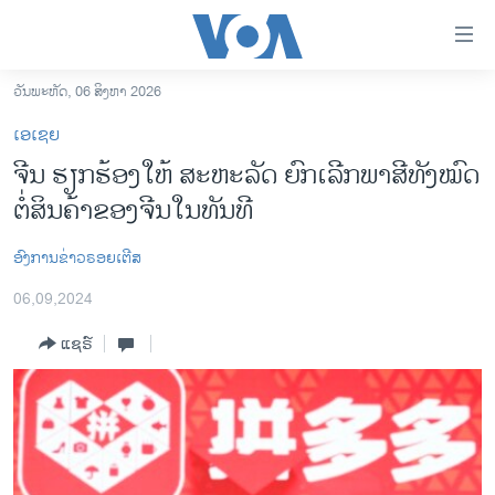
ລິ້ງ
ສຳຫລັບ
ເຂົ້າ
ວັນພະຫັດ, 06 ສິງຫາ 2026
ຫາ
ໂຮມເພຈ
ເອເຊຍ
ຂ້າມ
ລາວ
ຈີນ ຮຽກຮ້ອງໃຫ້ ສະຫະລັດ ຍົກເລີກພາສີທັງໝົດ
ຂ້າມ
ອາເມຣິກາ
ຕໍ່ສິນຄ້າຂອງຈີນໃນທັນທີ
ຂ້າມ
ໄປ
ການເລືອກຕັ້ງ ປະທານາທີບໍດີ ສະຫະລັດ 2024
ຫາ
ອົງການຂ່າວຣອຍເຕີສ
ຂ່າວ​ຈີນ
ຊອກ
06,09,2024
ຄົ້ນ
ໂລກ
ແຊຣ໌
ເອເຊຍ
ອິດສະຫຼະພາບດ້ານການຂ່າວ
ຊີວິດຊາວລາວ
ຊຸມຊົນຊາວລາວ