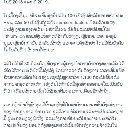
ໃນປີ 2018 ແລະ ປີ 2019.
ໃນເບື້ອງຕົ້ນ, ພາສີຈະເພີ້ມສູງຂຶ້ນເປັນ 100 ເປີເຊັນສໍາລັບຍານພາຫະນະ
EVs, ແລະ 50 ເປີເຊັນກ່ຽວກັບ semiconductors ພ້ອມດ້ວຍແຜງ
ພະລັງ ງານແສງຕາເວັນ, ນອກນັ້ນ 25 ເປີ​ເຊັນແມ່ນສໍາລັບຫມໍ້ໄຟ
lithium-ion ພ້ອມທັງແຮ່ທາດທີ່ສໍາຄັນຕ່າງໆ, ເຫຼັກກ້າ, ແລະ ອາລູມິ
ນຽມ, ເຫຼັກຍົກກໍາປັ່ນ ສໍາລັບເຂົ້າຝັ່ງ ແລະສະແລັງສັກຢາ ໂດຍມີຜົນບັງຄັບ
ໃຊ້ໃນວັນທີ 1 ສິງຫາ ທີ່ຜ່ານມາ.
ແຕ່ໃນວັນທີ 30 ກໍລະກົດ, ຫ້ອງການຜູ້ຕາງໜ້າການຄ້າຂອງສະຫະລັດ ໄດ້
ເຮັດໃຫ້ການປະຕິບັດນັ້ນຊ້າລົງ ໂດຍກ່າວວ່າ ຕົນຕ້ອງການເວລາເພີ່ມເພື່ອ
ສຶກສາຄວາມຄິດເຫັນຂອງປະຊາຊົນຫຼາຍກວ່າ 1,100 ກໍລະນີເພີ້ມເຕີມ
ຈາກພາກອຸດສາຫະກໍາ, ເຊິ່ງຕົນ​ໄດ້​ກໍາ​ນົດ​ມື້ສຸດທ້າຍອອກມາໃໝ່​ເປັນ​ວັນ​
ທີ 31 ເດືອນ​ສິງ​ຫາ​, ເຊິ່ງ​ໄດ້​ຊັກ​ຊ້າ​ຕື່ມ​ດ້ວຍການ​ເລື່ອນອີກຄັ້ງນຶ່ງ​.
ຄວາມຫຼ້າຊ້າຄັ້ງຫຼ້າສຸດ ມີຂຶ້ນລຸນຫຼັງທີ່ປຶກສາດ້ານຄວາມໝັ້ນຄົງແຫ່ງຊາດ
ຂອງ ທຳນຽບຂາວ ທ່ານ ເຈກ ຊູລລີວານ ຈັດການເຈລະຈາເປັນເວລາຫຼາຍ
ມື້ ຢູ່ນະຄອນຫຼວງປັກກິ່ງ, ລວມທັງການພົບປະກັບປະທານປະເທດຈີນ
ທ່ານ ສີ ຈິ້ນຜິງ ບ່ອນທີ່ທັງສອງຝ່າຍໄດ້ເນັ້ນໜັກເຖິງຄວາມຈຳເປັນໃນ