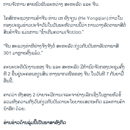
ການຈັດການ ສາຍພົວພັນລະຫວ່າງ ສະຫະລັດ ແລະ ຈີນ.
ໂຄສົກ​ກະຊວງ​ການ​ຄ້າ​ຈີນ ທ່ານ ເຫ ຢົງຈຽນ (He Yongqian) ກ່າວ​ໃນ​
ກອງ​ປະຊຸມ​ຂ່າວປະຈຳ​ວັນໃນ​ວັນ​ພະຫັດ​ວານ​ນີ້​ວ່າ ການ​ວາງ​ອັດຕາ​ພາສີ​ຕໍ່​
ສິນຄ້າ​ຈີນ ​ແມ່ນການ “ຊໍ້າເຕີມຄວາມ​ເຈັບປວດ.”
“ຈີນ ສະແດງທ່າທີຢ່າງຈິງຈັງຕໍ່ ສະຫະລັດ ກ່ຽວກັບບັນຫາອັດຕາພາສີ
301 ມາຫຼາຍຄັ້ງແລ້ວ.”
ຄະນະປະຕິບັດງານຂອງ ຈີນ ແລະ ສະຫະລັດ ມີກໍານົດຈັດກອງປະຊຸມຄັ້ງ
ທີ 2 ​ຂຶ້ນ​ຢູ່​ນະຄອນ​ທຽນ​ສິນ ທາງ​ພາກ​ເໜືອ​ຂອງ ​ຈີນ ​ໃນ​ວັນ​ທີ 7 ກັນຍາ​ມື້
ອື່ນນີ້.
ຄາດ​ວ່າ ທັງສອງ 2 ຝ່າຍ​ຈະ​ມີ​ການ​ເຈລະຈາ​ຢ່າງ​ເລິກ​ເຊິ່ງ​ໃນ​ຫຼາຍ​ຫົວ​ຂໍ້ ​
ລວມ​ທັງ​ຄວາມ​ກັງວົນ​ກ່ຽວ​ກັບ​ບັນດາ​ນະ​ໂຍບາຍ​ເສດຖະກິດ​ ແລະການ​ຄ້າ
ນໍາອີກ ດ້ວຍ.
ອ່ານຂ່າວດ້ານລຸ່ມນີ້ເປັນພາສາອັງກິດ