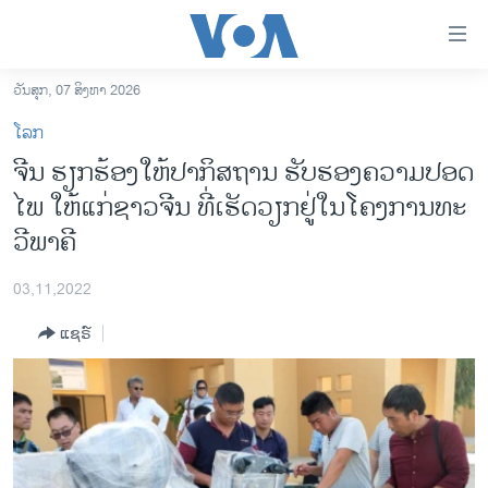
ລິ້ງ
ສຳຫລັບ
ເຂົ້າ
ວັນສຸກ, 07 ສິງຫາ 2026
ຫາ
ໂຮມເພຈ
ໂລກ
ຂ້າມ
ລາວ
ຈີນ ຮຽກຮ້ອງໃຫ້ປາກິສຖານ ຮັບຮອງຄວາມປອດ
ຂ້າມ
ອາເມຣິກາ
ໄພ ໃຫ້ແກ່ຊາວຈີນ ທີ່ເຮັດວຽກຢູ່ໃນໂຄງການທະ
ຂ້າມ
ໄປ
ການເລືອກຕັ້ງ ປະທານາທີບໍດີ ສະຫະລັດ 2024
ວີພາຄີ
ຫາ
ຂ່າວ​ຈີນ
ຊອກ
03,11,2022
ຄົ້ນ
ໂລກ
ແຊຣ໌
ເອເຊຍ
ອິດສະຫຼະພາບດ້ານການຂ່າວ
ຊີວິດຊາວລາວ
ຊຸມຊົນຊາວລາວ