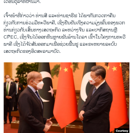
ເດືອນຕຸລາທີ່ຜ່ານມາ.
ເຈົ້າໜ້າທີ່ກ່າວວ່າ ທ່ານສີ ແລະທ່ານຊາຣີຟ ໄດ້ພາກັນກວດກາຄືນ
ກ່ຽວກັບການຮ່ວມມືທະວີພາຄີ, ເຊິ່ງຢືນ​ຢັນ​ເຖິງຄວາມມຸ່ງໝັ້ນຂອງພວກ
ທ່ານກ່ຽວກັບເສັ້ນທາງເສດຖະກິດ ລະຫວ່າງຈີນ ແລະປາກິສຖານຫຼື
CPEC, ​ເຊິ່ງຈີນໄດ້ອອກທຶນຫຼາຍພັນລ້ານໂດລາ ເຂົ້າໃນໂຄງການທະວີ
ພາຄີ ເຊິ່ງໄດ້ຈັດສັນອອກມາເພື່ອຊ່ວຍຟື້ນຟູ ແລະຂະຫຍາຍລະບົບ
ເສດຖະກິດຂອງອິດ​ສະ​ລາ​ມາ​ບັດ.