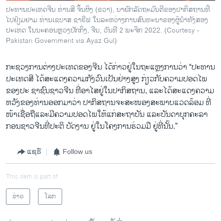
ປະທານປະເທດຈີນ ທ່ານສີ ຈິ້ນຜິງ (ຂວາ), ນາຍົກລັດຖະມົນຕີຂອງປາກິສຖານທີ່
ໄປຢ້ຽມຢາມ ທ່ານເຊບາສ ຊາຣີຟ ໃນລະ​ຫວ່າງການສົນທະນາຂອງຜູ້ນໍາທັງສອງ
ປະເທດ ໃນນະຄອນຫຼວງປັກກິ່ງ, ຈີນ, ວັນທີ 2 ພະຈິກ 2022. (Courtesy -
Pakistan Government via Ayaz Gul)
ກະຊວງການຕ່າງປະເທດຂອງຈີນ ໄດ້ກ່າວຢູ່ໃນຖະແຫຼງການວ່າ “ປະທານ​
ປະ​ເທດສີ ໄດ້ສະແດງຄວາມກັງວົນເປັນຢ່າງສູງ ກ່ຽວກັບຄວາມປອດໄພ
ຂອງປະ ຊາຊົນຊາວຈີນ ທີ່ອາໄສຢູ່ໃນປາກິສຖານ, ແລະໄດ້ສະແດງຄວາມ
ຫວັງຂອງທ່ານອອກມາວ່າ ປາກິສຖານຈະສະ​ໜອງສະພາບແວດລ້ອມ ທີ່
ໜ້າ​ເຊື່ອ​ຖື​ແລະ​ມີ​ຄວາມປອດໄພໃຫ້ແກ່ສະຖາບັນ ແລະບັນດາບຸກຄະລາ
ກອນຊາວຈີນທີ່ປະຕິ ບັດງານ ຢູ່ໃນໂຄງການຮ່ວມມື ຢູ່ທີ່ນັ້ນ.”
ແຊຣ໌
Follow us
This item is part of
ຂ່າວ
ໂລກ