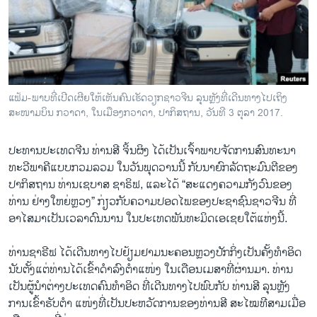
ວິທະຍາສາດ-ເທັກໂນໂລຈີ
ທຸລະກິດ
ພາສາອັງກິດ
ວີດີໂອ
ແຟ້ມ-ພາບທີ່ເປີດເຜີຍໃຫ້ເຫັນຄົນເຮັດວຽກຊາວຈີນ ລຸນຫຼັງທີ່ເດີນທາງໄປເຖິງ
ສຽງ
ສະໜາມບິນ ກວາດາ, ໃນເມືອງກວາດາ, ປາກິສຖານ, ວັນທີ 3 ຕຸລາ 2017.
ລາຍການກະຈາຍສຽງ
ປະທານ​ປະ​ເທດຈີນ ທ່ານສີ ຈິ້ນຜິງ ໄດ້ເປັນເຈົ້າພາບຈັດການສົນທະນາ
ຕິດຕາມພວກເຮົາ ທີ່
ທະວີພາຄີແບບກວມລວມ ໃນວັນພຸດວານນີ້ ກັບນາຍົກລັດຖະມົນຕີຂອງ
ລາຍງານ
ປາກິສຖານ ທ່ານເຊບາສ ຊາຣິຟ, ແລະໄດ້ “ສະແດງຄວາມກັງວົນຂອງ
ທ່ານ ຢ່າງ​ໃຫຍ່ຫຼວງ” ກ່ຽວກັບຄວາມປອດໄພຂອງປະຊາຊົນຊາວຈີນ ທີ່
ອາໄສມາເປັນເວລາດົນນານ ໃນປະເທດພັນທະມິດເອເຊຍໃຕ້ແຫ່ງນີ້.
ພາສາຕ່າງໆ
ທ່ານຊາຣີຟ ໄດ້ເດີນທາງໄປຢ້ຽມຢາມນະຄອນຫຼວງປັກກິ່ງເປັນຄັ້ງທໍາອິດ
ນັບຕັ້ງແຕ່ທ່ານໄດ້ເຂົ້າດໍາລົງຕໍາແໜ່ງ ໃນເດືອນເມສາທີ່ຜ່ານມາ. ທ່ານ
ເປັນຜູ້ນໍາຕ່າງປະເທດຄົນທໍາອິດ ທີ່ເດີນທາງໄປພົບກັບ ທ່ານສີ ລຸນຫຼັງ
ການເຂົ້າຮັບຕໍາ ແໜ່ງທີ່ເປັນປະຫວັດການຂອງທ່ານສີ ສະໄໝທີສາມເມື່ອ