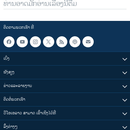
ທ່ານອາດມັກອ່ານເລື້ອງນີ້ຕື່ມ
ຕິດຕາມພວກເຮົາ ທີ່
ເບິ່ງ
ຟັງສຽງ
ຂ່າວແລະລາຍງານ
ຕິດຕໍ່ພວກເຮົາ
ວີໂອເອລາວ ສາມາດ ເຂົ້າເຖິງໄດ້ທີ່
​ລິ້ງ​ຕ່າງໆ