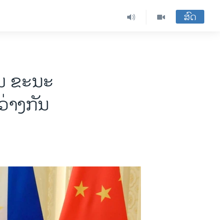
ສົດ
ປິນ ຂະນະ
່າງກັນ