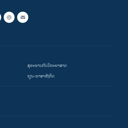
ສຸຂະພາບກັບວິທະຍາສາດ
ຮຽນ-ພາສາອັງກິດ