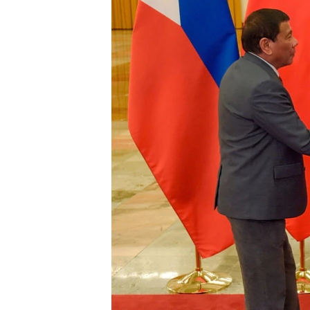
ວິທະຍາສາດ-ເທັກໂນໂລຈີ
ທຸລະກິດ
ພາສາອັງກິດ
ວີດີໂອ
ສຽງ
ລາຍການກະຈາຍສຽງ
ລາຍງານ