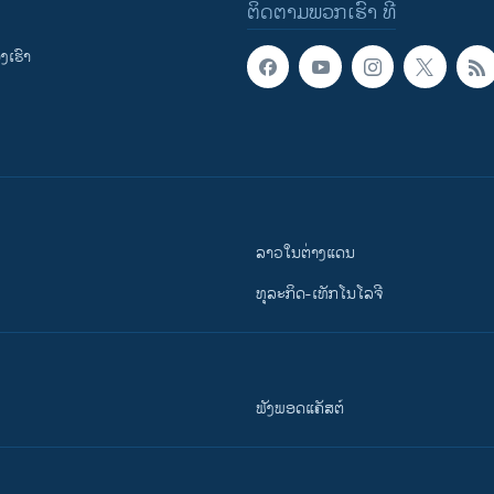
ຕິດຕາມພວກເຮົາ ທີ່
ເຮົາ
ລາວໃນຕ່າງແດນ
ທຸລະກິດ-ເທັກໂນໂລຈີ
ຟັງພອດແຄັສຕ໌