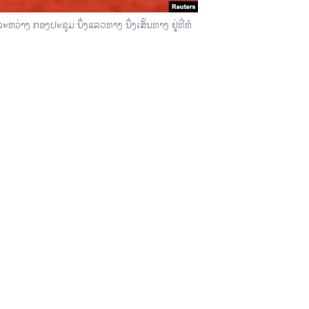
ວ່າງ ກອງປະຊຸມ ນຶ່ງແລວທາງ ນຶ່ງເສັ້ນທາງ ຢູ່ທີ່ຫໍ