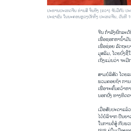
ປະທານປະເທດຈີນ ທ່ານສີ ຈິ່ນຜິງ (ຂວາ) ຈັບມືກັບ ປະທ
ປະຊາຊົນ ໃນນະຄອນຫຼວງປັກກິ່ງ ປະເທດຈີນ, ວັນທີ 
ຈີນ ກຳລັງຍົກລະດັ
ເພື່ອຊອກຫານ້ຳມັນ
ເພື່ອຊ່ອຍ ລັດຖະ
ມຸສລິມ, ໂດຍບົ່ງຊີ
ເຖິງແມ່ນວ່າ ຈະມີ
ສາມບໍລິສັດ ໂດຍ
ພວມຄອຍຖ້າ ການລົ
ເພື່ອຈະຄົ້ນຄວ້າຫາ
ນອກຝັ່ງ ທາງທິດຕ
ເມື່ອສັບປະດາແລ້ວ
ໄດ້ບໍລິຈາກ ປືນຍາ
ໃນການຕໍ່ສູ້ ກັບພ
ISIS ຢູ່ໃນເມືອງ