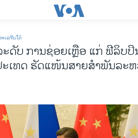
ທະເລຈີນໃຕ້
ລະດັບ ການຊ່ອຍເຫຼືອ ແກ່ ຟີລິບ
ງປະເທດ ຮັດແໜ້ນສາຍສຳພັນລະຫວ