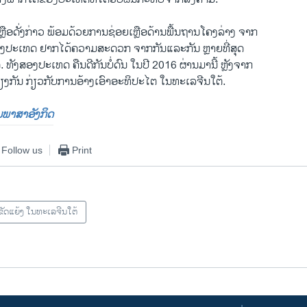
ຼືອດັ່ງກ່າວ ພ້ອມດ້ວຍການຊ່ອຍເຫຼືອດ້ານພື້ນຖານໂຄງລ່າງ ຈາກ
ທັງສອງປະເທດ ຢາກໄດ້ຄວາມສະດວກ ຈາກກັນແລະກັນ ຫຼາຍທີ່ສຸດ
. ທັງສອງປະເທດ ຄືນດີກັນບໍ່ດົນ ໃນປີ 2016 ຜ່ານມານີ້ ຫຼັງຈາກ
ຽງກັນ ກ່ຽວກັບການອ້າງເອົາອະທິປະໄຕ ໃນທະເລຈີນໃຕ້.
ປັນພາສາອັງກິດ
Follow us
Print
ຂັດແຍ້ງ ໃນທະເລຈີນໃຕ້