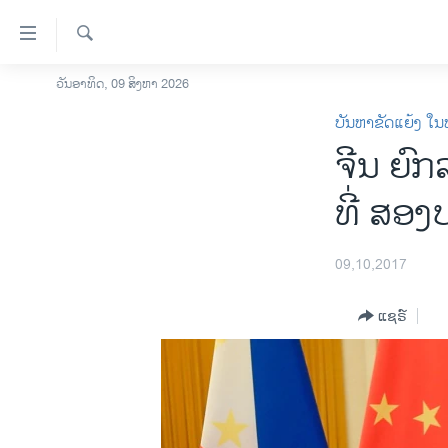
ລິ້ງ
ສຳຫລັບ
ເຂົ້າ
ຄົ້ນຫາ
ວັນອາທິດ, 09 ສິງຫາ 2026
ໂຮມເພຈ
ຫາ
ບັນຫາຂັດແຍ້ງ ໃນ
ລາວ
ຂ້າມ
ຈີນ ຍົກ
ຂ້າມ
ອາເມຣິກາ
ຂ້າມ
ການເລືອກຕັ້ງ ປະທານາທີບໍດີ ສະຫະລັດ
ທີ່ ສອ
ໄປ
2024
ຫາ
ຂ່າວ​ຈີນ
ຊອກ
09,10,2017
ຄົ້ນ
ໂລກ
ແຊຣ໌
ເອເຊຍ
ອິດສະຫຼະພາບດ້ານການຂ່າວ
ຊີວິດຊາວລາວ
ຊຸມຊົນຊາວລາວ