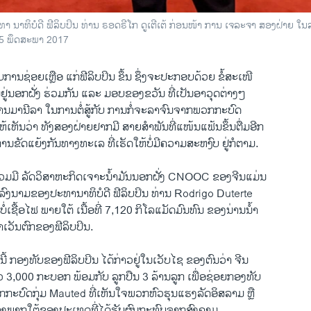
າ ນາທິບໍດີ ຟີລິບປິນ ທ່ານ ຣອດຣີໂກ ດູເຕີເຕ້ ກ່ອນໜ້າ ການ ເຈລະຈາ ສອງຝ່າຍ ໃນລະຫ
15 ພຶດສະພາ 2017
ບການຊ່ອຍເຫຼືອ ແກ່ຟີລິບປິນ ຂຶ້ນ ຊຶ່ງຈະປະກອບດ້ວຍ ຂໍ້ສະເໜີ
ຢູ່ນອກຝັ່ງ ຮ່ວມກັນ ແລະ ມອບຂອງຂວັນ ທີ່ເປັນອາວຸດຕ່າງໆ
ບານມານີລາ ໃນການຕໍ່ສູ້ກັບ ການກໍ່ຈະລາຈົນຈາກພວກກະບົດ
້ໃຫ້ເຫັນວ່າ ທັງສອງຝ່າຍຢາກມີ ສາຍສຳພັນທີ່ແໜ້ນແຟ້ນຂຶ້ນຕື່ມອີກ
ການຂັດແຍ້ງກັນທາງທະເລ ທີ່ເຮັດໃຫ້ບໍ່ມີຄວາມສະຫງົບ ຢູ່ກໍຕາມ.
ລວມມີ ລັດວິສາຫະກິດເຈາະນ້ຳມັນນອກຝັ່ງ CNOOC ຂອງຈີນແມ່ນ
ງນາມຂອງປະທານາທິບໍດີ ຟີລິບປິນ ທ່ານ Rodrigo Duterte
ບໍ່ເຊື້ອໄຟ ພາຍໃຕ້ ເນື້ອທີ່ 7,120 ກິໂລແມັດມົນທົນ ຂອງນ່ານນ້ຳ
າເວັນຕົກຂອງຟີລິບປິນ.
ນີ້ ກອງທັບຂອງຟີລິບປິນ ໄດ້ກ່າວຢູ່ໃນເວັບໄຊ ຂອງຕົນວ່າ ຈີນ
ວ 3,000 ກະບອກ ພ້ອມກັບ ລູກປືນ 3 ລ້ານລູກ ເພື່ອຊ່ອຍກອງທັບ
ວກກະບົດກຸ່ມ Mauted ທີ່ເຫັນໃຈພວກຫົວຮຸນແຮງລັດອິສລາມ ຫຼື
ທາງພາກໃຕ້ຂອງປະເທດທີ່ໄດ້ຮັບຜົນກະທົບຈາກສົງຄາມ.