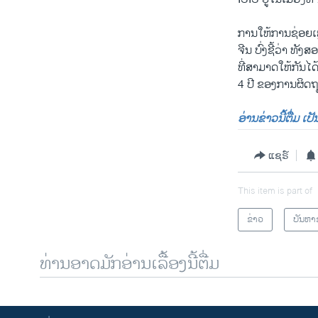
ການໃຫ້ການຊ່ອຍເຫ
ຈີນ ບົ່ງຊີ້ວ່າ 
ທີ່ສາມາດໃຫ້ກັນໄດ້
4 ປີ ຂອງການຜິດຖ
ອ່ານຂ່າວນີ້ຕື່ມ ເ
ແຊຣ໌
This item is part of
ຂ່າວ
ບັນຫາ
ທ່ານອາດມັກອ່ານເລື້ອງນີ້ຕື່ມ