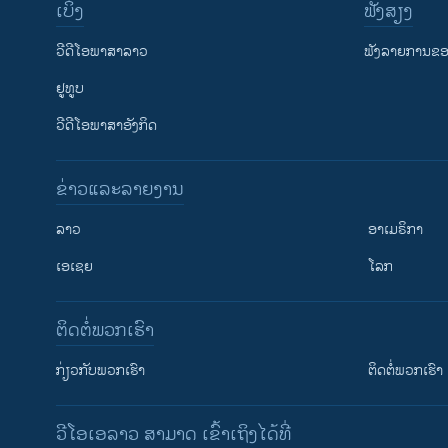
ເບິ່ງ
ຟັງສຽງ
ວີດີໂອພາສາລາວ
ຟັງລາຍການຂອງ
ຢູທູບ
ວີດີໂອພາສາອັງກິດ
ຂ່າວແລະລາຍງານ
ລາວ
ອາເມຣິກາ
ເອເຊຍ
ໂລກ
ຕິດຕໍ່ພວກເຮົາ
ກ່ຽວກັບພວກເຮົາ
ຕິດຕໍ່ພວກເຮົາ
ວີໂອເອລາວ ສາມາດ ເຂົ້າເຖິງໄດ້ທີ່