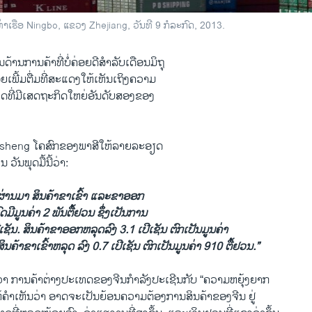
ທ່າເຮືອ Ningbo, ແຂວງ Zhejiang, ວັນທີ 9 ກໍລະກົດ, 2013.
ູນດ້ານການຄ້າທີ່ບໍ່ຄ່ອຍດີສໍາລັບເດືອນມິຖຸ
ຍ​ເພີ້ມຕື່ມ​ທີ່ສະແດງໃຫ້ເຫັນເຖິງຄວາມ
ທີ່ມີເສດຖະກິດໃຫຍ່ອັນດັບສອງຂອງ
esheng ໂຄສົກຂອງພາສີໃຫ້ລາຍລະອຽດ
 ວັນພຸດມື້ນີ້ວ່າ:
່ຜ່ານມາ ສິນຄ້າຂາເຂົ້າ ແລະຂາອອກ
​ມູນ​ຄ່າ 2 ພັນຕື້ຢວນ ຊຶ່ງເປັນການ
ເຊັນ. ສິນຄ້າຂາອອກຫລຸດລົງ 3.1 ເປີເຊັນ ຕົກ​ເປັນມູນ​ຄ່າ
ິນຄ້າຂາເຂົ້າຫລຸດ ລົງ 0.7 ເປີເຊັນ ຕົກ​ເປັນ​ມູນ​ຄ່າ 910 ຕື້ຢວນ.”
ວ່າ ການຄ້າຕ່າງປະເທດຂອງຈີນກໍາລັງປະເຊີນກັບ “ຄວາ​ມຫຍຸ້ງຍາກ
ຫ້ຄໍາເຫັນວ່າ ອາດ​ຈະ​ເປັນ​ຍ້ອນຄວາມຕ້ອງການສິນຄ້າຂອງຈີນ ຢູ່