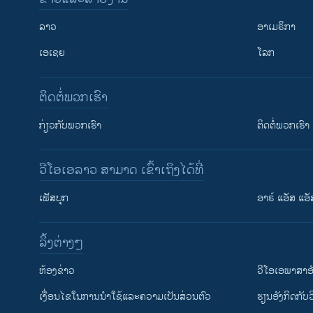
ລາວ
ອາເມຣິກາ
ເອເຊຍ
ໂລກ
ຕິດຕໍ່ພວກເຮົາ
ກ່ຽວກັບພວກເຮົາ
ຕິດຕໍ່ພວກເຮົາ
ວີໂອເອລາວ ສາມາດ ເຂົ້າເຖິງໄດ້ທີ່
ເຟັສບຸກ
ອາຣ໌ ແອັສ ແອັ
​ລິ້ງ​ຕ່າງໆ
ຕິດຕາມພວກເຮົາ ທີ່
​ຫ້ອງ​ຂ່າວ
ວີ​ໂອ​ເອ​ພາ​ສາ​ອ
​ເງື່ອນ​ໄຂ​ໃນ​ການ​ນຳ​ໃຊ້​ແລະຄວາມ​ເປັນ​ສ່​ວນ​ຕົວ
​ຮຽນ​ອັງ​ກິດ​ກັບ​