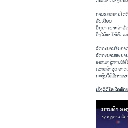
ຕະຫລາດຕ່າງປະເທດທີ່
ການຂະຫຍາຍໂຕທີ່ຊ້
ລັບເດືອນ
ມິຖຸນາ ເພາະວ່າລ
ຊຶ່ງໄດ້ພາໃຫ້ຕົວເລ
ລັດຖະບານຈີນຄາດ
ລັດຖະບານພະຍາຍາມ
ອອກມາສູ່ການບໍລິ
ເລກຫລ້າສຸດ ອາດເ
ກະຕຸ້ນໃຫ້ມີການ
ເບິ່ງວີດິໂອ ໂຄສົ
ການຄ້າ ຂອງ
by
ສຽງອາເມຣິກ