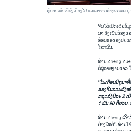
ຕູ້ຄອນເທັນເນີສົ່ງເຄື່ອງໄປ ແລະມາຈາກຕ່າງປະເທດ ຢູ່
ຈີນໄດ້ເປີດເຜີຍຂໍ້ມ
ນາ ຊຶ່ງເປັນຮ່ອງຮອ
ອ່ອນແອຂອງປະເທດ
ໂລກນັ້ນ.
ທ່ານ Zheng Yu
ຕໍ່ຜູ້ລາຍງານຂ່າວ ໃນ
“
ໃນເດືອນມິຖຸນາທີ
ຂອງຈີນລວມທັງໝົດມີ
ຫລຸດລົງປີລະ 2 ເປີ
1 ພັນ 90 ຕື້ຢວນ. ສ
ທ່ານ Zheng ເວົ້າ
ຢ່າງໃຫຍ່”. ທ່ານໃ