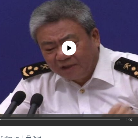
No media source currently available
1:07
EMBED
Follow us
Print