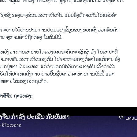
​ຫລຸດ​ໜ້ອຍ​ລົງ, ຄ່າແຮງານທີ່​ສູງ​ຂຶ້ນ, ແລະເງິນຢວນທີ່​ແຂງ​ຄ່າ​ຂຶ້ນ.
າ​ລົງຂອງບາງ​ສ່ວນເສດຖະກິດຈີນ ແມ່ນສິ່ງທີ່ຄາດກັນໄວ້​ແລ້ວສຳ
ັດຖະບານໄດ້ປາບປາມ ການປອມແປງຂໍ້​ມູນຂອງພວກສົ່ງອອກສິນຄ້າ
ກທາງການຄ້າບໍ່ຖືກຕ້ອງ ໃນຕົ້ນປີນີ້.
ຫວັງວ່າ ການຂະຍາຍໂຕຂອງເສດຖະກິດຈະຊັກຊ້າລົງ ​ໃນ​ຂະນະທີ່
ຈະ​ຫັນເສດຖະກິດຂອງຕົນ ​ໄປ​ຈາກ​ການກາງຕໍ່ອາໄສແຕ່ການ ສົ່ງ
ໂພກຢູ່ພາຍໃນປະເທດ. ແຕ່ວ່າພວກນັກວິເຄາະບາງຄົນ ເວົ້າວ່າຕົວ
ຮັດໃຫ້ປະເທດດັ່ງກ່າວ ຕ່າວປີ້ນຊົ່ວຄາວ ສະພາບການອັນນີ້ ແລະ
ຂະຫຍາຍໂຕຂອງເສດຖະກິດ.
ກພາສີຈີນ ຖະແຫລງ:
ຈີນ ກໍາລັງ ປະເຊີນ ກັບບັນຫາ
EMBE
າ ວີໂອເອລາວ