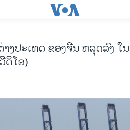
ຕ່າງປະເທດ ຂອງຈີນ ຫລຸດລົງ ໃນ
(ວີດິໂອ)