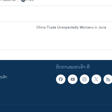
China Trade Unexpectedly Worsens in June
ຕິດຕາມພວກເຮົາ ທີ່
ເຮົາ