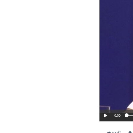
0:00
ແຊຣ໌