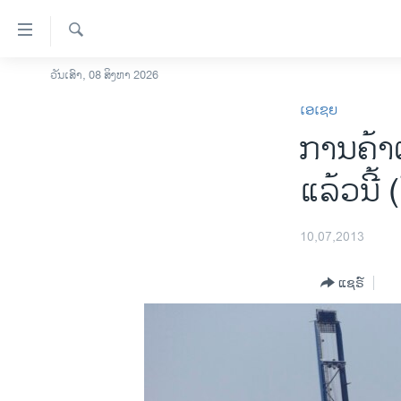
ລິ້ງ
ສຳຫລັບ
ເຂົ້າ
ຄົ້ນຫາ
ວັນເສົາ, 08 ສິງຫາ 2026
ໂຮມເພຈ
ຫາ
ເອເຊຍ
ລາວ
ຂ້າມ
ການຄ້າ
ຂ້າມ
ອາເມຣິກາ
ຂ້າມ
ການເລືອກຕັ້ງ ປະທານາທີບໍດີ ສະຫະລັດ
ແລ້ວນີ້ 
ໄປ
2024
ຫາ
ຂ່າວ​ຈີນ
ຊອກ
10,07,2013
ຄົ້ນ
ໂລກ
ແຊຣ໌
ເອເຊຍ
ອິດສະຫຼະພາບດ້ານການຂ່າວ
ຊີວິດຊາວລາວ
ຊຸມຊົນຊາວລາວ