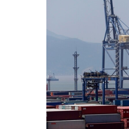
ວິທະຍາສາດ-ເທັກໂນໂລຈີ
ທຸລະກິດ
ພາສາອັງກິດ
ວີດີໂອ
ສຽງ
ລາຍການກະຈາຍສຽງ
ລາຍງານ