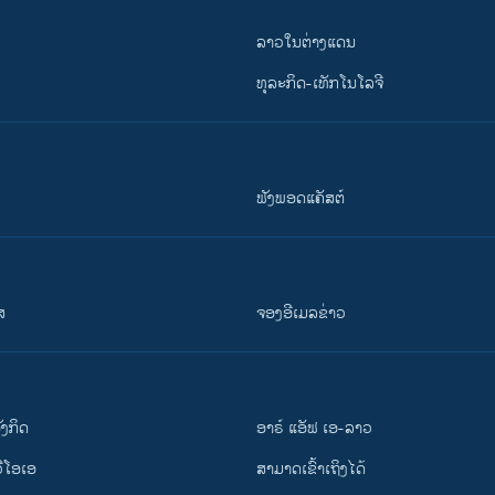
ລາວໃນຕ່າງແດນ
ທຸລະກິດ-ເທັກໂນໂລຈີ
ຟັງພອດແຄັສຕ໌
ສ
ຈອງອີເມລຂ່າວ
ັງ​ກິດ
ອາຣ໌ ແອັຟ ເອ-ລາວ
ວີ​ໂອ​ເອ
ສາມາດເຂົ້າເຖິງໄດ້