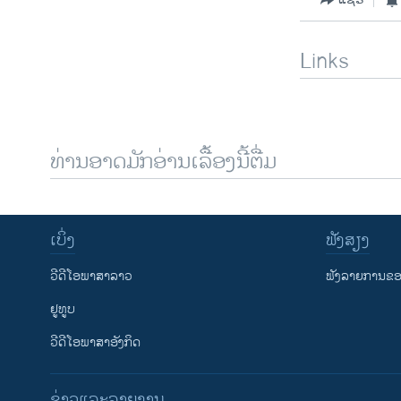
Links
ທ່ານອາດມັກອ່ານເລື້ອງນີ້ຕື່ມ
ເບິ່ງ
ຟັງສຽງ
ວີດີໂອພາສາລາວ
ຟັງລາຍການຂອງ
ຢູທູບ
ວີດີໂອພາສາອັງກິດ
ຂ່າວແລະລາຍງານ