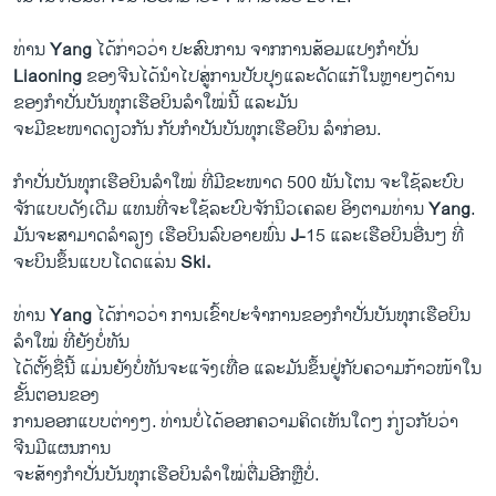
ທ່ານ
Yang
​ໄດ້​ກ່າວ​ວ່າ ​ປະສົບ​ການ ​ຈາກ​ການ​ສ້ອມ​ແປງກຳ​ປັ່ນ
Liaoning
​ຂອງ​ຈີນໄດ້​ນຳໄປ​ສູ່​ການ​ປັບປຸງ​ແລະ​ດັດ​ແກ້​ໃນ​ຫຼາຍໆ​ດ້ານ
ຂອງກຳ​ປັ່ນບັນທຸກ​ເຮືອບິນລຳ​ໃໝ່​ນີ້ ​ແລະ​ມັນ
ຈະມີ​ຂະໜາດ​ດຽວ​ກັນ ​ກັບກຳ​ປັນບັນທຸກເຮືອບິນ ລຳກ່ອນ.
ກຳ​ປັ່ນບັນທຸກ​ເຮືອບິນລຳ​ໃໝ່ ທີ່ມີ​ຂະໜາດ 500 ພັນ​ໂຕນ ຈະ​ໃຊ້ລະບົບ
ຈັກ​ແບບ​ດັງ​ເດີມ ​ແທນ​ທີ່​ຈະ​ໃຊ້​ລະບົບຈັກ​ນິວ​ເຄລຍ ອິງ​ຕາມ​ທ່ານ
Yang
.
ມັນ​ຈະ​ສາມາດ​ລຳລຽງ ​ເຮືອບິນ​ລົບອາຍ​ພົ່ນ
J-
15 ​ແລະເຮືອບິນອື່ນໆ ທີ່
ຈະບິນຂຶ້ນແບບໂດດ​ແລ່ນ
Ski.
ທ່ານ
Yang
ໄດ້ກ່າວວ່າ ການ​ເຂົ້າປະຈຳການຂອງກຳປັ່ນບັນທຸກ​ເຮືອບິນ
ລຳໃໝ່ ທີ່ຍັງບໍ່ທັນ
ໄດ້ຕັ້ງຊື່ນີ້ ​ແມ່ນ​ຍັງ​ບໍ່​ທັນ​ຈະ​ແຈ້ງ​ເທື່ອ ​ແລະມັນຂຶ້ນຢູ່ກັບຄວາມ​ກ້າວໜ້​າ​ໃນ
ຂັ້ນຕອນຂອງ
ການອອກແບບຕ່າງໆ. ທ່ານບໍ່ໄດ້ອອກຄວາມຄິດເຫັນໃດໆ ກ່ຽວກັບວ່າ
ຈີນມີ​ແຜນການ
ຈະສ້າງກຳປັ່ນບັນທຸກ​ເຮືອບິນລຳໃໝ່ຕື່ມ​ອີກ​ຫຼືບໍ່.