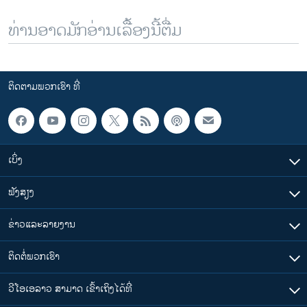
ທ່ານອາດມັກອ່ານເລື້ອງນີ້ຕື່ມ
ຕິດຕາມພວກເຮົາ ທີ່
ເບິ່ງ
ຟັງສຽງ
ຂ່າວແລະລາຍງານ
ຕິດຕໍ່ພວກເຮົາ
ວີໂອເອລາວ ສາມາດ ເຂົ້າເຖິງໄດ້ທີ່