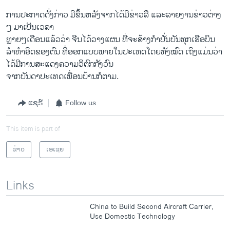
ການປະກາດດັ່ງກ່າວ ມີຂຶ້ນຫລັງ​ຈາກ​ໄດ້​ມີ​ຂ່າວລື​ ແລະລາຍ​ງານຂ່າວຕ່າງ
ໆ ມາເປັນເວລາ
ຫຼາຍໆເດືອນແລ້ວວ່າ ຈີນໄດ້ວາງແຜນ ທີ່ຈະສ້າງກຳ​ປັ່ນບັນທຸກ​ເຮືອບິນ
ລຳທຳອິດຂອງຕົນ ທີ່ອອກແບບພາຍໃນປະ​ເທດ​ໂດຍທັງໝົດ ເຖິງແມ່ນວ່າ
​ໄດ້ມີການສະ​ແດງ​ຄວາມ​ວິຕົກ​ກັງວົນ
ຈາກບັນດາປະເທດເພື່ອນບ້ານກໍຕາມ.
ແຊຣ໌
Follow us
This item is part of
ຂ່າວ
ເອເຊຍ
Links
China to Build Second Aircraft Carrier,
Use Domestic Technology