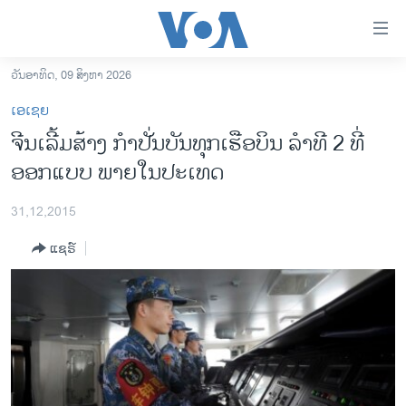
ລິ້ງ
ສຳຫລັບ
ເຂົ້າ
ວັນອາທິດ, 09 ສິງຫາ 2026
ຫາ
ໂຮມເພຈ
ເອເຊຍ
ຂ້າມ
ລາວ
ຈີນ​​ເລີ້ມ​ສ້າງ​ ​ກຳ​ປັ່ນ​ບັນ​ທຸກ​ເຮືອບິນ ລຳ​ທີ​ 2 ​ທີ່
ຂ້າມ
ອາເມຣິກາ
ອອກແບບ ພາຍໃນປະ​ເທດ​
ຂ້າມ
ໄປ
ການເລືອກຕັ້ງ ປະທານາທີບໍດີ ສະຫະລັດ 2024
ຫາ
31,12,2015
ຂ່າວ​ຈີນ
ຊອກ
ແຊຣ໌
ຄົ້ນ
ໂລກ
ເອເຊຍ
ອິດສະຫຼະພາບດ້ານການຂ່າວ
ຊີວິດຊາວລາວ
ຊຸມຊົນຊາວລາວ