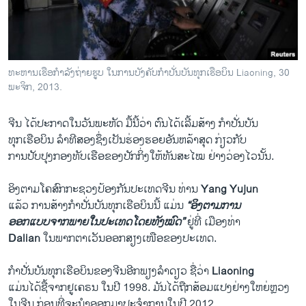
ວິທະຍາສາດ-ເທັກໂນໂລຈີ
ທຸລະກິດ
ພາສາອັງກິດ
ທະຫານເຮືອກຳລັງຖ່າຍຮູບ ໃນການບັງຄັບກຳ​ປັ່ນບັນທຸກເຮືອບິນ Liaoning, 30
ວີດີໂອ
ພະຈິກ, 2013.
ສຽງ
ຈີນ ​ໄດ້​ປະກາດ​ໃນ​ວັນ​ພະຫັດ ​ມື້​ນີ້ວ່າ ຕົນ​ໄດ້ເລີ້ມ​ສ້າງ​ ​ກຳ​ປັ່ນ​ບັນ
ລາຍການກະຈາຍສຽງ
​ທຸກ​ເຮືອບິນ ລຳ​ທີ​ສອງ​ຊຶ່ງ​ເປັນ​ຮ່ອງຮອຍອັນຫລ້າ​ສຸດ ກ່ຽວ​ກັບ
ຕິດຕາມພວກເຮົາ ທີ່
​ການ​ປັບປຸງ​ກອງທັບເຮືອຂອງ​ປັກ​ກິ່ງ​ໃຫ້​ທັນ​ສະ​ໄໝ ຢ່າງ​ວ່ອງ​ໄວ​ນັ້ນ.
ລາຍງານ
​ອິງຕາມ​ໂຄສົກ​ກະຊວງ​ປ້ອງ​ກັນ​ປະ​ເທດຈີນ ທ່ານ
Yang Yujun
​ແລ້ວ ການ​ສ້າງ​ກຳ​ປັ່ນບັນທຸກ​ເຮືອບິນນີ້ ​ແມ່ນ​
“ອິງ​ຕາມ​ການ
ພາສາຕ່າງໆ
​ອອກ​ແບບຈາກ​ພາຍ​ໃນ​ປະ​ເທດ​ໂດຍ​ທັງໝົດ”
​ຢູ່​ທີ່ ​ເມືອງ​ທ່າ
Dalian
​ໃນພາກ​ຕາ​ເວັນ​ອອກສຽງ​ເໜືອ​ຂອງ​ປະ​ເທດ.
​ກຳ​ປັ່ນບັນທຸກ​ເຮືອບິນ​ຂອງ​ຈີນອີກ​ພຽງລຳດຽວ ຊື່ວ່າ
Liaoning
​ແມ່ນ​ໄດ້ຊື້​ຈາກ​ຢູ​ເຄຣນ ​ໃນ​ປີ 1998. ມັນ​ໄດ້​ຖືກສ້ອມ​ແປງຢ່າງ​ໃຫຍ່​ຫຼວງ​
ໃນ​ຈີນ ກ່ອນ​ທີ່​ຈະ​ນຳ​ອອກ​ມາ​ປະຈຳ​ການ​ໃນ​ປີ 2012​.