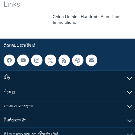
Links
China Detains Hundreds After Tibet
Immolations
ຕິດຕາມພວກເຮົາ ທີ່
ເບິ່ງ
ຟັງສຽງ
ຂ່າວແລະລາຍງານ
ຕິດຕໍ່ພວກເຮົາ
ວີໂອເອລາວ ສາມາດ ເຂົ້າເຖິງໄດ້ທີ່