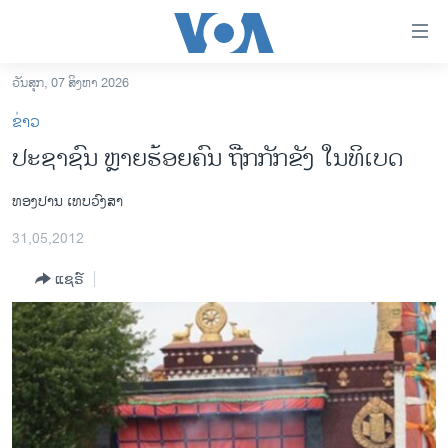
ລິ້ງ
ສຳຫລັບ
ເຂົ້າ
ວັນສຸກ, 07 ສິງຫາ 2026
ຫາ
ໂຮມເພຈ
ຂ່າວ
ຂ້າມ
ລາວ
ປະຊາຊົນ ຫຼາຍຮ້ອຍຄົນ ຖືກກັກຂັງ ໃນທິເບດ
ຂ້າມ
ອາເມຣິກາ
ຂ້າມ
ທອງປານ ເທບວົງສາ
ໄປ
ການເລືອກຕັ້ງ ປະທານາທີບໍດີ ສະຫະລັດ 2024
ຫາ
31,05,2012
ຂ່າວ​ຈີນ
ຊອກ
ຄົ້ນ
ແຊຣ໌
ໂລກ
ເອເຊຍ
ອິດສະຫຼະພາບດ້ານການຂ່າວ
ຊີວິດຊາວລາວ
ຊຸມຊົນຊາວລາວ