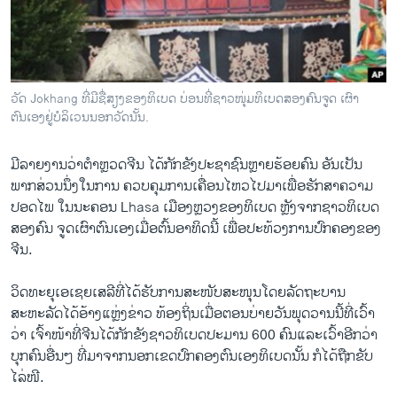
ວິທະຍາສາດ-ເທັກໂນໂລຈີ
ທຸລະກິດ
ພາສາອັງກິດ
ວັດ Jokhang ທີ່ມີຊື່ສຽງຂອງທິເບດ ບ່ອນທີ່ຊາວໜຸ່ມທິເບດສອງຄົນຈູດ ເຜົາ
ວີດີໂອ
ຕົນເອງຢູ່ບໍລິເວນນອກວັດນັ້ນ.
ສຽງ
ມີ​ລາຍ​ງານ​ວ່າ​ຕໍາຫຼວດຈີນ ​ໄດ້​ກັກ​ຂັງ​ປະຊາຊົນຫຼາຍຮ້ອຍ​ຄົນ​ ​ອັນ​ເປັນ
ລາຍການກະຈາຍສຽງ
ພາກສ່ວນນຶ່ງໃນ​ການ ​ຄວບ​ຄຸມ​ການ​ເຄື່ອນ​ໄຫວໄປມາ​ເພື່ອ​ຮັກສາ​ຄວາມ​
ຕິດຕາມພວກເຮົາ ທີ່
ປອດ​ໄພ​ ໃນ​ນະຄອນ Lhasa ​ເມືອງຫຼວງຂອງ​ທິ​ເບ​ດ ຫຼັງຈາກ​ຊາວ​ທິ​ເບ​ດ
ລາຍງານ
ສອງ​ຄົນ ​ຈູດ​ເຜົາ​ຕົນ​ເອງ​ເມື່ອ​ຕົ້ນ​ອາທິດ​ນີ້​ ເພື່ອ​ປະ​ທ້ວງ​ການ​ປົກຄອງ​ຂອງ​
ຈີນ.
ພາສາຕ່າງໆ
ວິດ​ທະ​ຍຸ​ເອ​ເຊຍ​ເສລີທີ່ໄດ້​ຮັບ​ການ​ສະໜັບສະໜຸນໂດຍ​ລັດຖະບານ​
ສະຫະລັດ​ໄດ້​ອ້າງ​ແຫຼ່ງຂ່າວ ​ທ້ອງ​ຖິ່ນ​ເມື່ອ​ຕອນ​ບ່າຍ​ວັນ​ພຸດ​ວານ​ນີ້ທີ່​ເວົ້າ
ວ່າ ​ເຈົ້າໜ້າ​ທີ່​ຈີນໄດ້​ກັກ​ຂັງ​ຊາວ​ທິ​ເບ​ດປະມານ 600 ຄົນແລະເວົ້າອີກ​ວ່າ
ບຸກຄົນອື່ນໆ ທີ່​ມາ​ຈາກ​ນອກເຂດ​ປົກຄອງ​ຕົນ​ເອງທິ​ເບ​ດ​ນັ້ນ​ ກໍ​ໄດ້​ຖືກ​ຂັບ​
ໄລ່ໜີ.