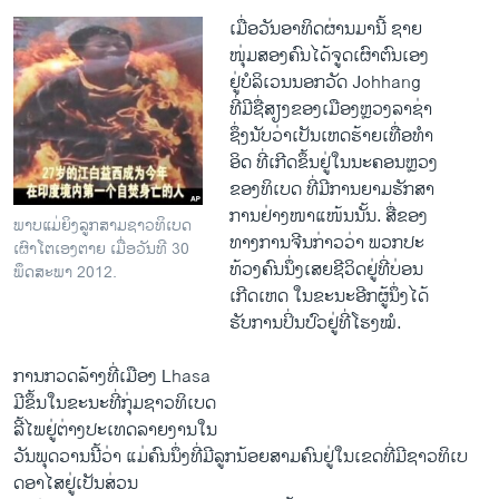
​ເມື່ອ​ວັນ​ອາທິດ​ຜ່ານ​ມາ​ນີ້ ຊາຍ
​ໜຸ່ມ​ສອງ​ຄົນ​ໄດ້​ຈູດ​ເຜົາ​ຕົນ​ເອງ
​ຢູ່​ບໍລິ​ເວນນອກ​ວັດ Johhang
ທີ່​ມີ​ຊື່​ສຽງ​ຂອງ​ເມືອງຫຼວງລາຊ່າ
ຊຶ່ງນັບ​ວ່າ​ເປັນ​ເຫດຮ້າຍ​ເທື່ອ​ທໍາ
​ອິດ​ ທີ່​ເກີດ​ຂຶ້ນຢູ່​ໃນ​ນະຄອນຫຼວງ
ຂອງ​ທິ​ເບ​ດ ທີ່​ມີການຍາມ​ຮັກສາ
​ການຢ່າງ​ໜາ​ແໜ້ນ​ນັ້ນ. ສື່ຂອງ​
ພາບແມ່ຍິງລູກສາມຊາວທິເບດ
ທາງ​ການ​ຈີນກ່າວ​ວ່າ ພວກ​ປະ
ເຜົາໂຕເອງຕາຍ ເມື່ອວັນທີ 30
​ທ້ວງ​ຄົນນຶ່ງ​ເສຍ​ຊີວິດ​ຢູ່​ທີ່​ບ່ອນ
ພຶດສະພາ 2012.
​ເກີດ​ເຫດ ໃນ​ຂະນະ​ອີກ​ຜູ້​ນຶ່ງ​ໄດ້
ຮັບ​ການປິ່ນປົວ​ຢູ່ທີ່​ໂຮງໝໍ.
ການກວດ​ລ້າງ​ທີ່​ເມືອງ Lhasa
ມີ​ຂຶ້ນ​ໃນ​ຂະນະ​ທີ່​ກຸ່ມ​ຊາວ​ທິ​ເບ​ດ
ລີ້​ໄພ​ຢູ່ຕ່າງປະ​ເທດລາຍງານໃນ
​ວັນ​ພຸດ​ວານ​ນີ້ວ່າ ​ແມ່​ຄົນ​ນຶ່ງທີ່​ມີ​ລູກ​ນ້ອຍ​ສາມ​ຄົນຢູ່​ໃນ​ເຂດ​ທີ່​ມີ​ຊາວ​ທິ​ເບ​
ດອາ​ໄສ​ຢູ່​ເປັນສ່ວນ​