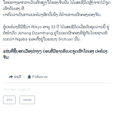
ໃຫຍ່​ທາງ​ພາກ​ຕາ​ເວັນ​ຕົກ​ສຽງ​ໃຕ້​ຂອງ​ຈີນ​ນັ້ນ ​ໄດ້​ເສຍຊີວິດຫຼັງຈາກ​ໄດ້​ຈູດ​
ເຜົາ​ຕົນ​ເອງ ທີ່
​ປາກົດ​ວ່າ​ເປັນ​ການ​ປະ​ທ້ວງ​ອີກ​ບັ້ນ​ນຶ່ງ ຕໍ່ຕ້ານ​ການ​ປົກຄອງ​ຂອງ​ຈີນ.
ຜູ້​ປະ​ທ້ວງທີ່​ມີຊື່ວ່າ Rikyo ອາຍຸ 33 ປີ ​ໄດ້​ເສຍ​ຊີວິດ​ເມື່ອ​ວັນ​ພຸດ​ວານ​ນີ້ ຢູ່​
ຕໍ່ໜ້າ​ວັດ Johang Dzamthang ຢູ່​ໃນ​ເຂດ​ປົກຄອງ​ທີ່​ຮູ້​ກັນໂດຍ​ຊາວທິ​
ເບ​ດວ່າ Ngaba ​ແລະ​ຕັ້ງ​ຢູ່​ໃນແຂວງ Sichuan ນັ້ນ.
ແຜ່ນທີ່ຊີ້ບອກເມືອງຕ່າງໆ ບ່ອນທີ່ມີຊາວທິເບດຈູດເຜົາໂຕເອງ ປະທ້ວງ
ຈີນ:
ແຊຣ໌
Follow us
This item is part of
ຂ່າວ
ເອເຊຍ