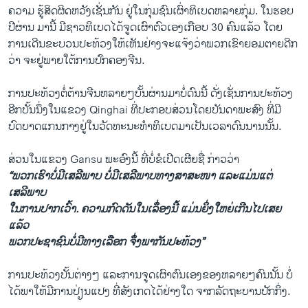
ຄວາມ ຮູ້​ສິດ​ຜິດ​ຫວັງເຊັ່ນ​ກັນ ຢູ່​ໃນ​ກຸ່ມ​ຊົນ​ເຜົ່າ​ທິ​ເບ​ດຫລາຍ​ກຸ່ມ. ​ໃນຮອບ
ປີຜ່ານ ມາ​ນີ້ ມີ​ຊາວ​ທິ​ເບ​ດ​ໄດ້ຈູດ​ເຜົາ​ຕົວ​ເອງເກືອບ 30 ຄົນ​ແລ້ວ ​ໂດຍ​
ການ​ເດີນ​ຂະ​ບວນປະ​ທ້ວງ​ໃຫ້​ເຫັນ​ຢ່າງຈະ​ແຈ້ງ​ວ່າ​ພວກ​ເຂົາ​ຍອມ​ຕາຍ​ດີກ​
ວ່າ ຈະ​ຢູ່​ພາຍ​ໃຕ້​ການ​ປົກຄອງ​ຈີນ.
ການ​ປະ​ທ້ວງ​ຕໍ່ຕ້ານ​ຈີນ​ຫລາຍໆ​ບັ້ນ​ຜ່ານ​ມາ​ບໍ່​ດົນ​ນີ້ ດັ່ງ​ເຊັ່ນ​ການ​ປະ​ທ້ວງ
ອີກ​ບັ້ນ​ນຶ່ງໃນ​ແຂວງ Qinghai ທີ່ປະ​ກອບ​ສ່ວນ​ໂດຍ​ບັນດາ​ພະສົງ ທີ່​ມີ​
ບົດບາດ​ແກນ​ກາງຢູ່​ໃນ​ວັດທະນະ​ທໍາ​ທິ​ເບ​ດມາ​ເປັນ​ເວລາ​ດົນ​ນານນັ້ນ.
ສ່ວນ​ໃນ​ແຂວງ Gansu ພະ​ອົງ​ນີ້ ​ທີ່ບໍ່​ຂໍ​ເປີດ​ເຜີຍ​ຊື່ ກ່າວ​ວ່າ
“ພວກ​ເຮົາ​ບໍ່​ມີ​ເສລີພາບ ບໍ່​ມີ​ເສລີພາບ​ທາງ​ສາສະໜາ ​ແລະ​ແມ່ນ​ແຕ່​
ເສລີພາບ​
ໃນ​ການ​ປາກ​ເວົ້າ. ຄວາ​ມກົດ​ດັນ​ໃນ​ເລຶ່ອງນີ້​ ແມ່ນ​ຍິ່ງ​ໃຫຍ່​ເກີນ​ໄປ​ເສຍ​
ແລ້ວ
ພວກ​ປະຊາຊົນ​ບໍ່​ມີ​ທາງ​ເລືອກ ຈຶ່ງ​ພາກັນ​ປະ​ທ້ວງ”
ການ​ປະ​ທ້ວງບັ້ນຕ່າງໆ ​ແລະ​ການ​ຈູດ​ເຜົາ​ຕົນ​ເອງ​ຂອງ​ຫລາຍໆ​ຄົນ​ນັ້ນ ບໍ່​
ໄດ້​ພາ​ໃຫ້ມີ​ການ​ປ່ຽນ​ແປງ​ ທີ່​ສັງ​ເກດ​ໄດ້​ຢ່າງ​ໃດ ​ຈາກ​ລັດຖະບານ​ປັກ​ກິ່ງ.