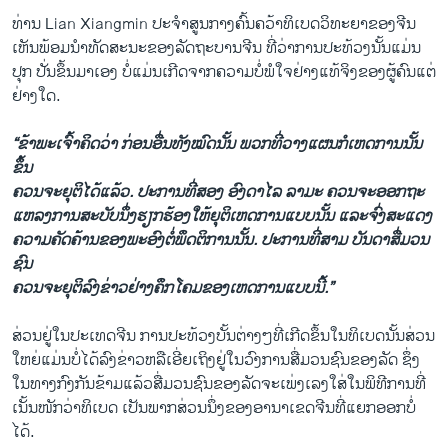
ທ່ານ Lian Xiangmin ປະ​ຈໍາ​ສູນ​ກາງ​ຄົ້ນຄວ້າ​ທິ​ເບ​ດວິ​ທະຍາ​ຂອງ​ຈີນ ​
ເຫັນ​ພ້ອມ​ນໍາ​ທັດສະນະ​ຂອງ​ລັດຖະບານ​ຈີນ ທີ່​ວ່າການ​ປະ​ທ້ວງ​ນັ້ນ​ແມ່ນ​
ປຸກ ປັ່ນ​ຂຶ້ນມາ​ເອງ ບໍ່​ແມ່ນເກີດ​ຈາກ​ຄວາມ​ບໍ່ພໍ​ໃຈຢ່າງ​ແທ້​ຈິງ​ຂອງ​ຜູ້​ຄົນ​ແຕ່​
ຢ່າງ​ໃດ.
“ຂ້າພະ​ເຈົ້າຄິດ​ວ່າ ກ່ອນ​ອື່ນ​ທັງ​ໝົດ​ນັ້ນ ພວກ​ທີ່​ວາງ​ແຜນ​ກໍ​ເຫດການ​ນັ້ນ​
ຂຶ້ນ
ຄວນ​ຈະ​ຍຸຕິ​ໄດ້​ແລ້ວ. ປະການ​ທີ່​ສອງ ອົງ​ດາ​ໄລ ລາ​ມະ ຄວນ​ຈະ​ອອກ​ຖະ
ແຫລ​ງການ​ສະບັບ​ນຶ່ງ​ຮຽກຮ້ອງ​ໃຫ້​ຍຸຕິເຫດການ​ແບບ​ນັ້ນ ​ແລະ​ຈົ່ງ​ສະ​ແດງ
ຄວາມ​ຄັດຄ້ານ​ຂອງ​ພະ​ອົງ​ຕໍ່​ພຶດຕິການ​ນັ້ນ. ປະການ​ທີ່​ສາມ ບັນດາ​ສື່​ມວນ​
ຊົນ​
ຄວນ​ຈະ​ຍຸຕິ​ລົງ​ຂ່າວ​ຢ່າງ​ຄຶກ​ໂຄມ​ຂອງ​ເຫດການ​ແບບ​ນີ້.”
ສ່ວນ​ຢູ່ໃນ​ປະ​ເທດ​ຈີນ ການ​ປະ​ທ້ວງ​ບັ້ນ​ຕ່າງໆ​ທີ່​ເກີດ​ຂຶ້ນ​ໃນ​ທິ​ເບ​ດນັ້ນສ່ວນ
​ໃຫຍ່​ແມ່ນ​ບໍ່​ໄດ້​ລົງ​ຂ່າວ​ຫລື​ເອີ່ຍ​ເຖິງ​ຢູ່​ໃນ​ວົງ​ການ​ສື່​ມ​ວນຊົນ​ຂອງ​ລັດ ຊຶ່ງ
ໃນທາງ​ກົງກັນຂ້າມ​ແລ້ວສື່​ມວນ​ຊົນ​ຂອງ​ລັດຈະ​ເພ່ງ​ເລງ​ໃສ່​ໃນ​ພິທີການ​ທີ່
ເນັ້ນໜັກ​ວ່າ​ທິ​ເບ​ດ ​ເປັນ​ພາກສ່ວນນຶ່ງ​ຂອງ​ອານາ​ເຂດຈີນ​ທີ່​ແຍກ​ອອກ​ບໍ່​
ໄດ້.