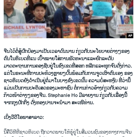
ວິທະຍາສາດ-ເທັກໂນໂລຈີ
ທຸລະກິດ
ພາສາອັງກິດ
ວີດີໂອ
ສຽງ
ຈີນໄດ້​ຕໍ່ສູ້​ປົກ​ປ້ອງ​ມາ​ເປັນ​ເວລາ​ດົນ​ນານ ກ່ຽວ​ກັບນະ​​ໂຍບາຍຕ່າງໆຂອງ
ຕົນ​​ໃນທິ​ເບ​ດທີ່​ແນ​ ເປົ້າໝາຍໃສ່​ການ​ພັດທະນາ​ແລະ​ຍົກ​ລະດັບ​
ລາຍການກະຈາຍສຽງ
ມາດຕະຖານ​ການ​ຄອງ​ຊີບຢູ່​ໃນ​ຂົງເຂດທີ່ສອກ ຫລີກແລະ​​ທຸກ​ຈົນດັ່ງກ່າວ. ​
ຕິດຕາມພວກເຮົາ ທີ່
ລາຍງານ
ແຕ່​ໃນ​ຂະນະ​ທີ່​ການ​ປະ​ທ້ວງ​ຫຼາຍໆ​ບັ້ນ​ພ້ອມ​ກັບ​ການ​ຈູດ​ເຜົາ​ຕົນ​ເອງ​ ຂອງ​
ຊາວ​ທິ​ເບ​ດຍັງ​ດຳ​ເນີນ​ຢູ່​ຕໍ່​ມາໃນ​ບາງຂົງ​ເຂດນັ້ນ ຄວາມ​ບໍ່ສະຫງົບ ທີ່​ວ່າ​ນີ້ ​
ແມ່ນ​ເປັນ​ການ​ປະຕິ​ເສດຂອງ​ມະຫາຊົນ ຕໍ່​ການ​ກ່າວ​ອ້າງ​ກ່ຽວ​ກັບ​ຄວາມ​
ພາສາຕ່າງໆ
ກ້າວໜ້າ​ຕ່າງໆ​ຂອງຈີນ. Stephanie Ho ມີ​ລາຍ​ງານ​ ກ່ຽວ​ກັບ​ເລື່ອງ​ນີ້
ຈາກ​ກຸງ​ປັກ​ກິ່ງ ດັ່ງ​ທອງປານຈະ​ນຳມາ ສະ​ເໜີ​ທ່ານ​.
ເບິ່ງວີດີໂອພາສາລາວ:
ນີ້​ຄືືວິ​ທີ​ທີ່​ຊາວ​ທິ​ເບ​ດ ຖືກ​ວາດ​ພາບໃຫ້​ຮູ້​ຢູ່​ໃນ​ສື່​ມວນ​ຊົນ​ຂອງທາງ​ການ​ຈີນ