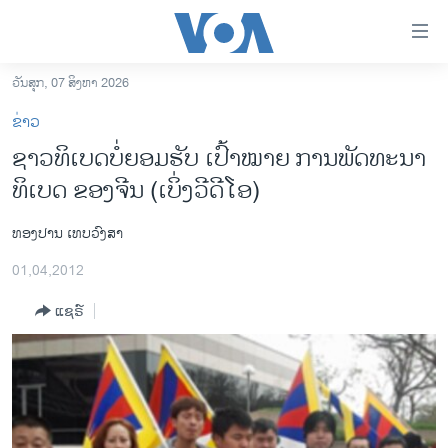
ລິ້ງ
ສຳຫລັບ
ເຂົ້າ
ວັນສຸກ, 07 ສິງຫາ 2026
ຫາ
ໂຮມເພຈ
ຂ່າວ
ຂ້າມ
ລາວ
ຊາວທິເບດບໍ່ຍອມຮັບ ເປົ້າໝາຍ ການພັດທະນາ
ຂ້າມ
ອາເມຣິກາ
ທິເບດ ຂອງຈີນ (ເບິ່ງວີດີໂອ)
ຂ້າມ
ໄປ
ການເລືອກຕັ້ງ ປະທານາທີບໍດີ ສະຫະລັດ 2024
ຫາ
ທອງປານ ເທບວົງສາ
ຂ່າວ​ຈີນ
ຊອກ
01,04,2012
ຄົ້ນ
ໂລກ
ແຊຣ໌
ເອເຊຍ
ອິດສະຫຼະພາບດ້ານການຂ່າວ
ຊີວິດຊາວລາວ
ຊຸມຊົນຊາວລາວ