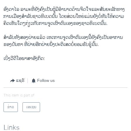
ອົງ​ດາ​ໄລ ລາ​ມະ​ທີ່​ຍັງ​ຄົງ​ເປັນ​ຜູ້​ມີ​ອໍານາດ​ດ້ານ​ຈິດ​ໃຈ​ແລະ​ສັນຍະ​ລັກທາງ ​
ການ​ເມືອງ​ສໍາລັບ​ຊາວ​ທິ​ເບ​ດນັ້ນ ​ໂດຍ​ສ່ວນ​ໃຫຍ່​ແມ່ນ​ຍັງ​ບໍ່​ທັນໃຫ້ຄວາມ​
ຄິດ​ເຫັນໃດໆ​ກ່ຽວ​ກັບການ​ຈູດ​ເຜົາ​ຕົນ​ເອງ​ຂອງ​ຊາວ​ທິ​ເບ​ດນັ້ນ.
ສໍາລັບ​ທັງ​ສອງ​ຝ່າຍ​ແລ້ວ ​ເຫດການ​ຈູ​ດ​ເຜົາ​ຕົນ​ເອງນີ້​ຍັງ​ຄົງ​ເປັນ​ອາການ​
ຂອງ​ບັນຫາ ​ທີ່​ຝ່າຍ​ອີກ​ຝ່າຍ​ນຶ່ງ​ປະຕິ​ເສດບໍ່ຍອມ​ຮັບ​ຮູ້​ນັ້ນ.
ເບິ່ງວີດີໂອພາສາອັງກິດ:
ແຊຣ໌
Follow us
This item is part of
ຂ່າວ
ເອເຊຍ
Links