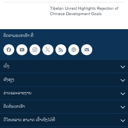
Tibetan Unrest Highlights Rejection of
Chinese Development Goals
ຕິດຕາມພວກເຮົາ ທີ່
ເບິ່ງ
ຟັງສຽງ
ຂ່າວແລະລາຍງານ
ຕິດຕໍ່ພວກເຮົາ
ວີໂອເອລາວ ສາມາດ ເຂົ້າເຖິງໄດ້ທີ່