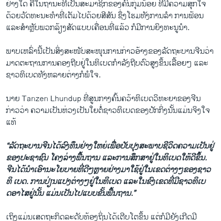
ຢ່າງ​ໃດ ຄືໃນ​ຖານະທີ່​ເປັນ​ສະມາຊິກ​ຂອງຄົນ​ກຸ່ມ​ນ້ອຍ ​ທີ່​ມີ​ຄວາມ​ສຸກ​ໃຈ
ດ້ວຍ​ວັດທະນະທໍາ​ທີ່ເຕັມ​ໄປ​ດ້ວຍ​ສີສັນ ຊຶ່ງ​ໂຮມ​ທັງການ​ລໍາ ການ​ຟ້ອນ ​
ແລະສຳ​ຫຼັບພວກ​ລ້ຽງສັດ​ແບບ​ເຄື່ອນ​ທີ່​ແລ້ວ ກໍ​ມີການ​ຍິງທະນູນຳ.
ພາບ​ເຫລົ່ານີ້​ເປັນ​ສິ່ງ​ສະ​ໜັບສະ​ໜຸນ​ການ​ກ່າວອ້າງ​ຂອງ​ລັດຖະບານ​ຈີນ​ວ່າ
ມາດຕະຖານ​ການ​ຄອງ​ຖີບ​ຢູ່​ໃນ​ທິ​ເບ​ດກໍາລັງ​ຖີບ​ຕົວ​ສູງ​ຂຶ້ນ​ເລື້ອຍໆ ​ແລະ​
ຊາວ​ທິ​ເບ​ດທັງຫລາຍຕ່າງ​ກໍ​ພໍໃຈ.
ນາຍ Tanzen Lhundup ທີ່​ສູນ​ກາງ​ຄົ້ນຄວ້າ​ທິ​ເບ​ດວິທະຍາ​ຂອງ​ຈີນ
ກ່າວ​ວ່າ ​ຄວາມ​ເປັນ​ຫ່ວງ​ເປັນ​ໃຍ​ຕໍໍ່ຊາວ​ທິ​ເບ​ດຂອງ​ປັກ​ກິ່ງ​ນັ້ນ​ແມ່ນ​ຈິງໃຈ
ແທ້
“ລັດຖະບານ​ຈີນ​ໄດ້​ລົງທຶນ​ຢ່າງໃຫຍ່ເພື່ອ​ປັບປຸງ​ສະພາບ​ຊີວິດຄວາມ​ເປັນ​ຢູ່​
ຂອງ​ປະຊາ​ຊົນ​ ​ໂຄງ​ລ່າງ​ພື້ນຖານ ​ແລະ​ການ​ສຶກສາຢູ່​ໃນ​ທິ​ເບ​ດໃຫ້​ດີ​ຂຶ້ນ.
ຈີນ​ໄດ້​ນໍາ​ເອົາ​ນະ​ໂຍບາຍ​ທີ່​ດີໆ​ຫຼາຍຢ່າງມາ​ໃຊ້​ຢູ່​ໃນເຂດ​ຕ່າງໆ​ຂອງ​ຊາວ
ທິ ເບ​ດ. ການ​ປ່ຽນ​ແປງ​ຕ່າງໆ​ຢູ່​ໃນ​ທິ​ເບ​ດ ​ແລະ​ໃນ​ຂົງ​ເຂດທີ່​ມີ​ຊາວທິ​ເບ​
ດອາ​ໄສ​ຢູ່ນັ້ນ ​ແມ່ນ​ເປັນ​ໄປ​ແບບຂັ້ນພື້ນຖານ.”
ເຖິງ​ແມ່ນ​ເສດຖະກິດລະດັບ​ທ້ອງ​ຖິ່ນ​ໄດ້​ເຕີບ​ໂຕ​ຂຶ້ນ ​ແຕ່​ກໍ​ມີ​ຍັງ​ເກີດ​ມີ​