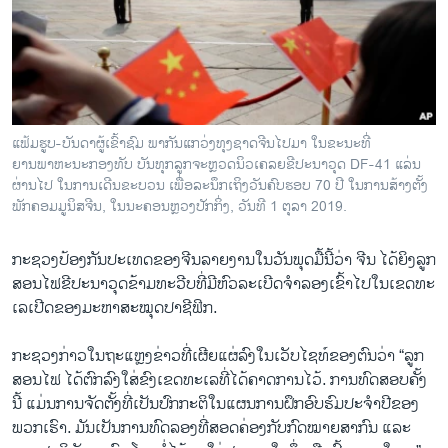
ວິທະຍາສາດ-ເທັກໂນໂລຈີ
ທຸລະກິດ
ພາສາອັງກິດ
ວີດີໂອ
ແຟ້ມຮູບ-ບັນດາຜູ້ເຂົ້າຊົມ ພາກັນແກວ່ງທຸງຊາດຈີນໄປມາ ໃນຂະນະທີ່
ສຽງ
ຍານພາຫະນະກອງທັບ ບັນທຸກລູກຈະຫຼວດນິວເຄລຍຂີປະນາວຸດ DF-41 ແລ່ນ
ຜ່ານໄປ ໃນການເດີນຂະບວນ ເພື່ອລະນຶກເຖິງວັນຄົບຮອບ 70 ປີ ໃນການສ້າງຕັ້ງ
ລາຍການກະຈາຍສຽງ
ພັກຄອມມູນິສຈີນ, ໃນນະຄອນຫຼວງປັກກິ່ງ, ວັນທີ 1 ຕຸລາ 2019.
ຕິດຕາມພວກເຮົາ ທີ່
ລາຍງານ
ກະຊວງ​ປ້ອງ​ກັນ​ປະ​ເທດ​ຂອງ​ຈີນ​ລາຍ​ງານ​ໃນ​ວັນ​ພຸດມື້​ນີ້​ວ່າ ຈີນ ​ໄດ້ຍິງ​ລູກ​
ສອນ​ໄຟ​ຂີ​ປະ​ນາ​ວຸດ​ຂ້າມ​ທະວີບ​ທີ່​ມີ​ຫົວລະ​ເບີດ​ຈຳ​ລອງເຂົ້າ​ໄປ​ໃນ​ເຂດ​ທະ​
ເລເປີດຂອງ​ມະ​ຫາ​ສະ​ໝຸດ​ປາ​ຊີ​ຟິກ.
ພາສາຕ່າງໆ
ກະ​ຊວງກ່າວ​ໃນຖະ​ແຫຼງຂ່າວ​ທີ່​ເຜີຍແຜ່​ລົງ​ໃນ​ເວັບ​ໄຊທ໌​ຂອງ​ຕົນ​ວ່າ “ລູກ​
ສອນ​ໄຟ ​ໄດ້ຕົກ​ລົງໃສ່​ຂົງເຂດ​ທະ​ເລ​ທີ່ໄດ້​ຄາດການ​ໄວ້. ການທົດ​ສອບຄັ້ງ​
ນີ້ ​ແມ່ນ​ການ​ຈັດ​ຕັ້ງທີ່​ເປັນ​ປົກ​ກະ​ຕິ​ໃນ​ແຜນ​ການ​ຝຶກ​ອົບ​ຮົມ​ປະ​ຈໍາ​ປີ​ຂອງ​
ພວກ​ເຮົາ. ມັນເປັນການທົດລອງທີ່ສອດຄ່ອງກັບກົດໝາຍສາກົນ ແລະ