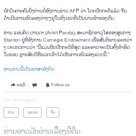
ນັກວິ​ເຄາະ​ຄົນ​ນຶ່ງ​ກ່າວ​ຕໍ່​ອົງການ​ຂ່າວ​ AFP ວ່າ ​ໂດຍ​ປົກກະຕິ​ແລ້ວ ຈີນ ​
ດຳ​ເນີນ​ການ​ທົດ​ລອງ​ຕ່າງໆ​ຢູ່​ໃນ​ຂົງເຂດທີ່ເປັນ​ນ່ານຟ້າ​ຂອງ​ຕົນ.
​ທ່ານ ແອນຄິດ ປານດາ (Ankit Panda), ສະມາຊິກອາວຸໂສຂອງສູນກາງ
Stanton ຢູ່ທີ່ອົງການ Carnegie Endowment ເພື່ອສັນຕິພາບລະຫວ່າ​
ງ ປະເທດກ່າວວ່າ “ນີ້ແມ່ນຜິດປົກກະຕິທີ່ສຸດ ແລະອາດຈະເປັນຄັ້ງທຳອິດ
ໃນຮອບ ຫຼາຍສິບປີທີ່ພວກເຮົາໄດ້ເຫັນການທົດລອງແບບນີ້.”
ອ່ານຂ່າວນີ້ເປັນພາສາອັງກິດ
ແຊຣ໌
Follow us
This item is part of
ຂ່າວ
ເອເຊຍ
ຈີນ
ທ່ານອາດມັກອ່ານເລື້ອງນີ້ຕື່ມ