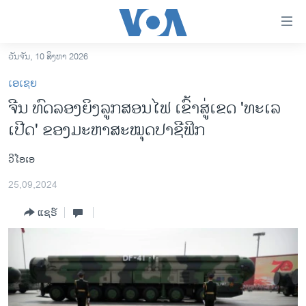
ລິ້ງ
ສຳຫລັບ
ເຂົ້າ
ວັນຈັນ, 10 ສິງຫາ 2026
ຫາ
ໂຮມເພຈ
ເອເຊຍ
ຂ້າມ
ລາວ
ຈີນ ທົດລອງຍິງລູກສອນໄຟ ເຂົ້າສູ່ເຂດ 'ທະເລ
ຂ້າມ
ອາເມຣິກາ
ເປີດ' ຂອງມະຫາສະໝຸດປາຊີຟິກ
ຂ້າມ
ໄປ
ການເລືອກຕັ້ງ ປະທານາທີບໍດີ ສະຫະລັດ 2024
ຫາ
ວີໂອເອ
ຂ່າວ​ຈີນ
ຊອກ
25,09,2024
ຄົ້ນ
ໂລກ
ແຊຣ໌
ເອເຊຍ
ອິດສະຫຼະພາບດ້ານການຂ່າວ
ຊີວິດຊາວລາວ
ຊຸມຊົນຊາວລາວ