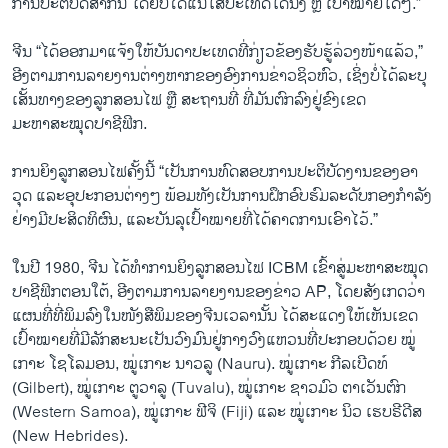
ການປະຕິບັດສາກົນ ໂດຍບໍ່ໄດ້ແນໃສ່ປະເທດໃດນຶ່ງ ຫຼື ເປົ້າໝາຍໃດໆ.”
ຈີນ “ໄດ້ອອກມາແຈ້ງ​ໃຫ້​ບັນດາ​ປະ​ເທດ​ທີ່​ກ່ຽວຂ້ອງ​ຮັບຮູ້​ລ່ວງ​ໜ້າແລ້ວ,”
ອີງ​ຕາມ​ການ​ລາຍ​ງານ​ຕ່າງຫາກຂອງ​ອົງການ​ຂ່າວຊິວຫົວ, ​ເຊິ່ງບໍ່​ໄດ້​ລະບຸ​
ເສັ້ນທາງ​ຂອງ​ລູກ​ສອນ​ໄຟ​ ຫຼື​ ສະຖານທີ່ ​ທີ່​ມັນ​ຕົກ​ລົງຢູ່​ຂົງເຂດ
ມະຫາສະໝຸດ​ປາຊີ​ຟິກ.
ການ​ຍິງ​ລູກ​ສອນ​ໄຟ​ຄັ້ງ​ນີ້ “ເປັນການ​ທົດ​ສອບ​ການ​ປະ​ຕິ​ບັດງານ​ຂອງ​ອາ​
ວຸດ ​ແລະ​ອຸ​ປະ​ກອນຕ່າງໆ ພ້ອມທັງເປັນ​ການ​ຝຶກ​ອົບ​ຮົມ​ລະດັບກອງ​ກໍາລັງ​
ຢ່າງ​ມີ​ປະ​ສິດ​ທິ​ຜົນ, ແລະ​ບັນ​ລຸ​ເປົ້າ​ໝາຍ​ທີ່ໄດ້​ຄາດ​ການເອົາໄວ້.”
ໃນ​ປີ 1980, ຈີນ ​ໄດ້ທໍາການ​ຍິງ​ລູກ​ສອນ​ໄຟ ICBM ​ເຂົ້າ​ສູ່​ມະຫາ​ສະໝຸດ​
ປາຊີ​ຟິກ​ຕອນໃຕ້, ອີງຕາມການລາຍງານຂອງຂ່າວ AP, ໂດຍສັງເກດວ່າ ​
ແຜນ​ທີ່​ທີ່​ພິມລົງໃນ​ໜັງສືພິມ​ຂອງ​ຈີນ​ເວລາ​ນັ້ນ​ ໄດ້​ສະ​ແດງ​ໃຫ້​ເຫັນ​ເຂດ​
ເປົ້າ​ໝາຍທີ່ມີລັກສະນະເປັນວົງ​ມົນ​ຢູ່​ກາງ​ວົງ​ແຫວນ​ທີ່​ປະກອບ​ດ້ວຍ​ ໝູ່​
ເກາະ ໂຊໂລມອນ, ໝູ່ເກາະ ນາວລູ (Nauru). ໝູ່ເກາະ ກີລເບີດທ໌
(Gilbert), ໝູ່ເກາະ ຕູວາລູ (Tuvalu), ໝູ່ເກາະ ຊາວມົວ ຕາເວັນຕົກ
(Western Samoa), ໝູ່ເກາະ ຟີຈິ (Fiji) ແລະ ໝູ່ເກາະ ນິວ ເຮບຣີດີສ
(New Hebrides).