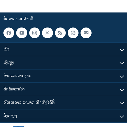
ຕິດຕາມພວກເຮົາ ທີ່
ເບິ່ງ
ຟັງສຽງ
ຂ່າວແລະລາຍງານ
ຕິດຕໍ່ພວກເຮົາ
ວີໂອເອລາວ ສາມາດ ເຂົ້າເຖິງໄດ້ທີ່
​ລິ້ງ​ຕ່າງໆ