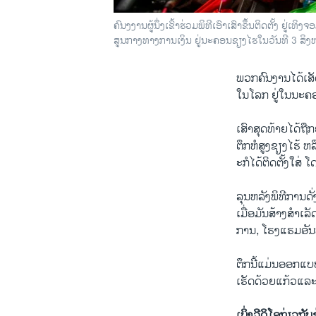
ຄົນງງານຜູ້ນຶ່ງເຂົ້າຮ່ວມພິທີເອົາເສົາຂຶ້ນຕິດຕັ້ງ ຢູ່ເ
ສູນກາງທາງການເງິນ ຢູ່ນະຄອນຊຽງໄຮໃນວັນທີ 3 ສິງ
ພວກຄົນງານໄດ້​ເສັດ​
ໃນໂລກ ຢູ່ໃນນະຄອ
​ເສົາສຸດທ້າຍໄດ້ຖືກ
ຕຶກ​ຫໍສູງ​ຊຽງ​ໄຮ້
ະກໍ​ໄດ້ຕິດຕັ້ງໃສ່ 
ລຸນຫລັງພິທີການດັ່
ເມື່ອມັນສ້າງສໍາເ
ການ, ໂຮງແຮມອັນຫ
ຕຶກ​ນີ້​ແມ່ນອອກແ
ເຮັດດ້ວຍແກ້ວແລະເຫລ
ເບິ່ງວີດິໂອກ່ຽວກັບຂ