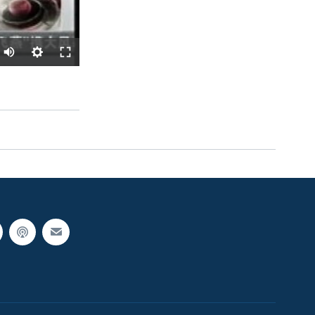
SHARE
width
px