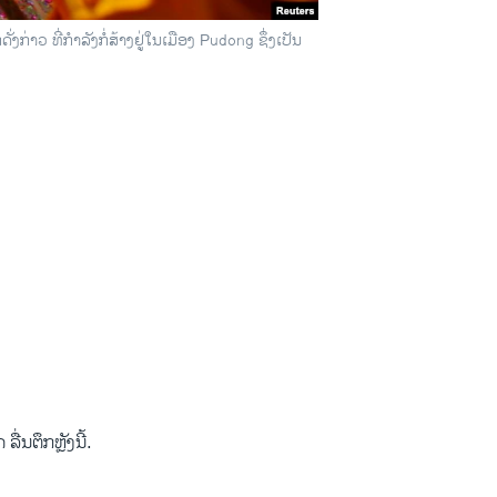
່ງກ່າວ ທີ່ກໍາລັງກໍ່ສ້າງຢູ່ໃນເມືອງ Pudong ຊຶ່ງເປັນ
ນ​ຕຶກ​ຫຼັງນີ້.