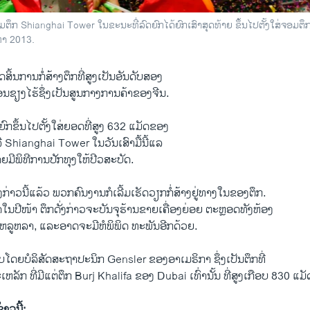
ທິງຈອມຕຶກ Shianghai Tower ໃນຂະນະທີ່ລົດຍົກໄດ້ຍົກເສົາສຸດທ້າຍ ຂຶ້ນໄປ​ຕັ້ງໃສ່ຈອມຕຶກດັ
ຫາ 2013.
ສິ້ນການ​ກໍ່ສ້າງຕຶກທີ່ສູງ​ເປັນອັນດັບສອງ
ນຊຽງໄຮ້ຊຶ່ງເປັນສູນກາງການຄ້າຂອງຈີນ.
ຍົກຂຶ້ນໄປ​ຕັ້ງໃສ່ຍອດທີ່ສູງ 632 ແມັດຂອງ​
 ຫລື Shianghai Tower ໃນວັນເສົາມື້ນີ້ແລ
ໂດຍມີພິທີການປັກທຸງ​ໃຫ້ປີວສະບັດ.
ງກ່າວນີ້​ແລ້ວ ພວກຄົນງານກໍ​ເລີ້ມ​ເຮັດ​ວຽກກໍ່ສ້າງຢູ່ທາງໃນຂອງຕຶກ.
ລັດໃນປີໜ້າ ຕຶກດັ່ງກ່າວຈະບັນຈຸຮ້ານຂາຍເຄື່ອງຍ່ອຍ ຕະຫຼອດທັງຫ້ອງ
ລູຫລາ, ແລະອາດຈະມີຫໍພິພິດ ທະພັນອີກດ້ວຍ.
ບບໂດຍບໍລິສັດສະຖາປະນິກ Gensler ຂອງອາເມຣິກາ ຊຶ່ງ​ເປັນ​ຕຶກທີ່
ັກ ທີ່​ມີ​ແຕ່ຕຶກ Burj Khalifa ຂອງ Dubai ​ເທົ່າ​ນັ້ນ ທີ່ສູງເກືອບ 830 ແມັດ ລື່
່າວນີ້: