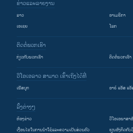
ຂ່າວແລະລາຍງານ
ລາວ
ອາເມຣິກາ
ເອເຊຍ
ໂລກ
ຕິດຕໍ່ພວກເຮົາ
ກ່ຽວກັບພວກເຮົາ
ຕິດຕໍ່ພວກເຮົາ
ວີໂອເອລາວ ສາມາດ ເຂົ້າເຖິງໄດ້ທີ່
ເຟັສບຸກ
ອາຣ໌ ແອັສ ແອັ
​ລິ້ງ​ຕ່າງໆ
ຕິດຕາມພວກເຮົາ ທີ່
​ຫ້ອງ​ຂ່າວ
ວີ​ໂອ​ເອ​ພາ​ສາ​ອ
​ເງື່ອນ​ໄຂ​ໃນ​ການ​ນຳ​ໃຊ້​ແລະຄວາມ​ເປັນ​ສ່​ວນ​ຕົວ
​ຮຽນ​ອັງ​ກິດ​ກັບ​