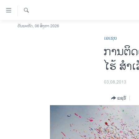
ລິ້ງ
ສຳຫລັບ
ເຂົ້າ
ຄົ້ນຫາ
ວັນພະຫັດ, 06 ສິງຫາ 2026
ໂຮມເພຈ
ຫາ
ເອເຊຍ
ລາວ
ຂ້າມ
ການຕິດຕ
ຂ້າມ
ອາເມຣິກາ
ຂ້າມ
ການເລືອກຕັ້ງ ປະທານາທີບໍດີ ສະຫະລັດ
ໄຮ້ ສໍາເ
ໄປ
2024
ຫາ
ຂ່າວ​ຈີນ
ຊອກ
03,08,2013
ຄົ້ນ
ໂລກ
ແຊຣ໌
ເອເຊຍ
ອິດສະຫຼະພາບດ້ານການຂ່າວ
ຊີວິດຊາວລາວ
ຊຸມຊົນຊາວລາວ