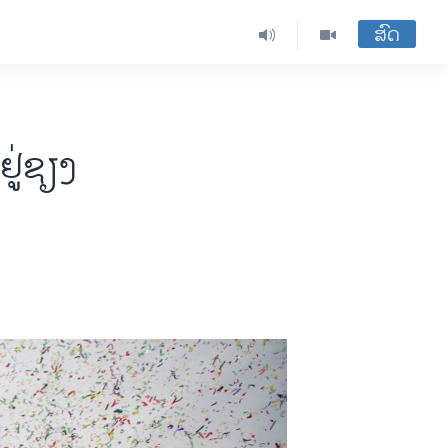
ສົດ
ູ່ຊຽງ