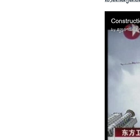
Constructio
by
ສຽງອາເມຣິກ