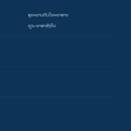
ສຸຂະພາບກັບວິທະຍາສາດ
ຮຽນ-ພາສາອັງກິດ