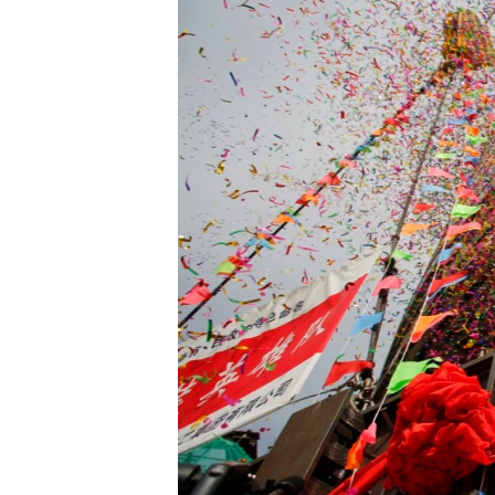
ວິທະຍາສາດ-ເທັກໂນໂລຈີ
ທຸລະກິດ
ພາສາອັງກິດ
ວີດີໂອ
ສຽງ
ລາຍການກະຈາຍສຽງ
ລາຍງານ