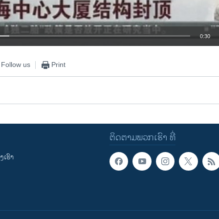
0:30
EMBED
Follow us
Print
ຕິດຕາມພວກເຮົາ ທີ່
ເຮົາ