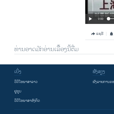
0:00
ແຊຣ໌
ທ່ານອາດມັກອ່ານເລື້ອງນີ້ຕື່ມ
ເບິ່ງ
ຟັງສຽງ
ວີດີໂອພາສາລາວ
ຟັງລາຍການຂອງ
ຢູທູບ
ວີດີໂອພາສາອັງກິດ