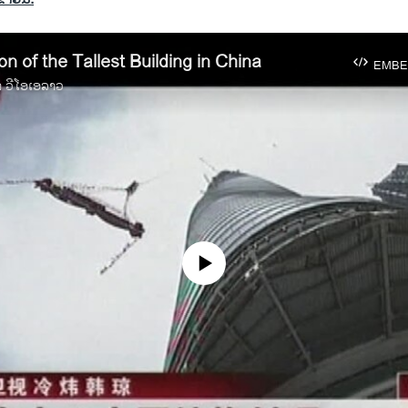
n of the Tallest Building in China
EMBE
າ ວີໂອເອລາວ
No media source currently available