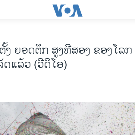
ັ້ງ ຍອດຕຶກ ສູງທີສອງ ຂອງໂລກ ຢ
ລັດແລ້ວ (ວີດິໂອ)