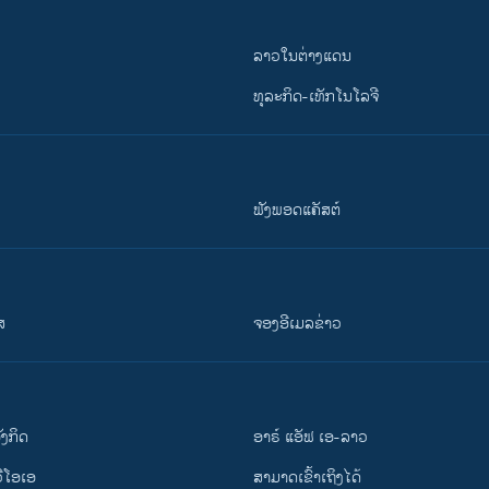
ລາວໃນຕ່າງແດນ
ທຸລະກິດ-ເທັກໂນໂລຈີ
ຟັງພອດແຄັສຕ໌
ສ
ຈອງອີເມລຂ່າວ
ັງ​ກິດ
ອາຣ໌ ແອັຟ ເອ-ລາວ
ວີ​ໂອ​ເອ
ສາມາດເຂົ້າເຖິງໄດ້