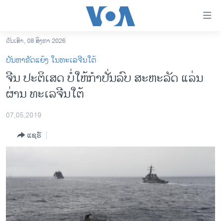
ລິ້ງ
ສຳຫລັບ
ເຂົ້າ
ວັນເສົາ, 08 ສິງຫາ 2026
ຫາ
ໂຮມເພຈ
ບັນຫາຂັດແຍ້ງ ໃນທະເລຈີນໃຕ້
ຂ້າມ
ລາວ
ຈີນ ປະຕິເສດ ບໍ່ໃຫ້ກຳປັ່ນລົບ ສະຫະລັດ ແລ່ນ
ຂ້າມ
ອາເມຣິກາ
ຜ່ານ ທະເລຈີນໃຕ້
ຂ້າມ
ໄປ
ການເລືອກຕັ້ງ ປະທານາທີບໍດີ ສະຫະລັດ 2024
ຫາ
07,05,2019
ຂ່າວ​ຈີນ
ຊອກ
ແຊຣ໌
ຄົ້ນ
ໂລກ
ເອເຊຍ
ອິດສະຫຼະພາບດ້ານການຂ່າວ
ຊີວິດຊາວລາວ
ຊຸມຊົນຊາວລາວ