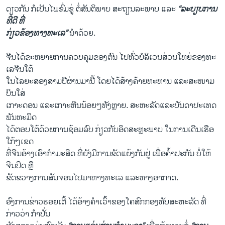
ດຽວ​ກັນ ກໍ​ເປັນ​ໄພ​ຂົ່ມ​ຂູ່​ ຕໍ່​ສັນ​ຕິ​ພາບ ສະ​ຖຽນ​ລະ​ພາບ ແລະ
“ລະ​ບຽບ​ການ​
ທີ່​ດີ ທີ່​
ກ່ຽວ​ຂ້ອງ​ທາງ​ທະ​ເລ”
ນຳ​ດ້ວຍ.
ຈີນ​ໄດ້​ຂະ​ຫຍາຍ​ການ​ຄວບ​ຄຸມ​ຂອງ​ຕົນ ໄປ​ທົ່ວ​ບໍ​ລິ​ເວນ​ສ່ວນ​ໃຫຍ່​ຂອງ​ທະ​
ເລ​ຈີນ​ໃຕ້
ໃນ​ໄລ​ຍະ​ສອງ​ສາມ​ປີ​ຜ່ານ​ມານີ້ ໂດຍ​ໄດ້​ສ້າ​ງ​ຄ້າຍ​ທະ​ຫານ ແລະ​ສ​ະ​ໜາມ
ບິນ​ໃສ່​
ເກາະ​ດອນ ແລະ​ເກາະ​ຫີນ​ນ້ອຍໆ​ທັງ​ຫຼາຍ. ສະ​ຫະ​ລັດ​ແລະ​ບັນ​ດາ​ປະ​ເທດ​
ພັນ​ທະ​ມິດ
ໄດ້​ຕອບ​ໂຕ້​ດ້ວຍ​ການ​ຊ້ອມ​ລົບ ​ກ່ຽວ​ກັບ​ອິດ​ສະ​ຫຼະ​ພາບ ​ໃນ​ການ​ເດີນເຮືອ
ໃກ້ໆ​ເຂດ
​ທີ່​ຈີນ​ອ້າງ​ເອົາ​ກຳ​ມະ​ສິດ ທີ່​ຍັງ​ມີ​ການ​ຂັດ​ແຍ້ງ​ກັນ​ຢູ່ ເພື່ອ​ຄ້ຳ​ປະກັນ ​ບໍ່​ໃຫ້​
ຈີນ​ປິດ​ ຫຼື
​ຂັດ​ຂວາງ​ການ​ສັນ​ຈອນ​ໄປ​ມາ​ທາງ​ທະ​ເລ ແລະ​ທາງ​ອາ​ກາດ.
ອົງ​ການ​ຂ່າວ​ຣອຍ​ເຕີ້ ໄດ້​ອ້າງ​ຄຳ​ເວົ້າ​ຂອງ​ໂຄ​ສົກ​ກອງ​ທັບ​ສ​ະ​ຫະ​ລັດ ທີ່​
ກ່າວ​ວ່າ ກຳ​ປັ່ນ​