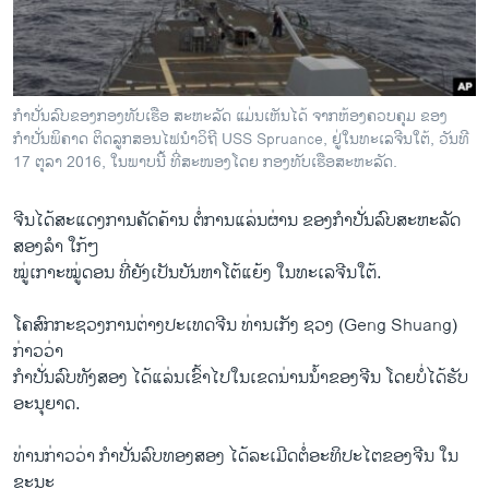
ວິທະຍາສາດ-ເທັກໂນໂລຈີ
ທຸລະກິດ
ພາສາອັງກິດ
ກຳປັ່ນລົບຂອງກອງທັບເຮືອ ສະຫະລັດ ແມ່ນເຫັນໄດ້ ຈາກຫ້ອງຄວບຄຸມ ຂອງ
ວີດີໂອ
ກຳປັ່ນພິຄາດ ຕິດລູກສອນໄຟນຳວິຖີ USS Spruance, ຢູ່ໃນທະເລຈີນໃຕ້, ວັນທີ
17 ຕຸລາ 2016, ໃນພາບນີ້ ທີ່ສະໜອງໂດຍ ກອງທັບເຮືອສະຫະລັດ.
ສຽງ
ຈີນ​ໄດ້​ສະ​ແດງ​ການ​ຄັດ​ຄ້ານ ຕໍ່​ການ​ແລ່ນ​ຜ່ານ ຂອງ​ກຳ​ປັ່ນ​ລົບ​ສະ​ຫະ​ລັດ
ລາຍການກະຈາຍສຽງ
ຕິດຕາມພວກເຮົາ ທີ່
ສອງລຳ ໃກ້ໆ​
ລາຍງານ
ໝູ່​ເກາະ​ໝູ່ດອນ​ ທີ່​ຍັງ​ເປັນ​ບັນ​ຫາ​ໂຕ້​ແຍ້ງ ໃນ​ທະ​ເລ​ຈີນ​ໃຕ້.
ໂຄ​ສົກ​ກະ​ຊວງ​ການ​ຕ່າງ​ປະ​ເທດ​ຈີນ ທ່ານ​ເກັງ ຊວງ (Geng Shuang)
ພາສາຕ່າງໆ
ກ່າວ​ວ່າ
ກຳ​ປັ່ນ​ລົບ​ທັງ​ສອງ ໄດ້​ແລ່ນ​ເຂົ້າ​ໄປ​ໃນ​ເຂດ​ນ່ານ​ນ້ຳ​ຂອງ​ຈີນ ໂດຍ​ບໍ່​ໄດ້​ຮັບ
ອະ​ນຸ​ຍາດ.
ທ່ານ​ກ່າວ​ວ່າ ກຳ​ປັ່ນ​ລົບ​ທອງ​ສອງ ໄດ້​ລະ​ເມີດ​ຕໍ່​ອະ​ທິ​ປະ​ໄຕ​ຂອງ​ຈີນ ໃນ​
ຂະ​ນະ​