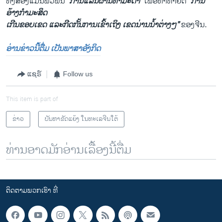
ທັງ​ສອງ​ແມ່ນ​ພົວ​ພັນ
“ການ​ແລ່ນ​ຜ່ານ​ທຳ​ມະ​ດາ”
ເພື່ອ​ທ້າ​ທາຍ​ຕໍ່
“ການ
ອ້າງ​ກຳ​ມະ​ສິດ
​ເກີນ​ຂອບ​ເຂດ ແລະ​ກີດກັ້ນ​ການ​ເຂົ້າ​ເຖິງ​ ເຂດ​ນ່ານ​ນ້ຳ​ຕ່າງໆ”
ຂອງ​ຈີນ.
ອ່ານຂ່າວນີ້ຕື່ມ ເປັນພາສາອັງກິດ
ແຊຣ໌
Follow us
This item is part of
ຂ່າວ
ບັນຫາຂັດແຍ້ງ ໃນທະເລຈີນໃຕ້
ທ່ານອາດມັກອ່ານເລື້ອງນີ້ຕື່ມ
ຕິດຕາມພວກເຮົາ ທີ່