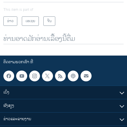
This item is part of
ຂ່າວ
ເອເຊຍ
ຈີນ
ທ່ານອາດມັກອ່ານເລື້ອງນີ້ຕື່ມ
ຕິດຕາມພວກເຮົາ ທີ່
ເບິ່ງ
ຟັງສຽງ
ຂ່າວແລະລາຍງານ