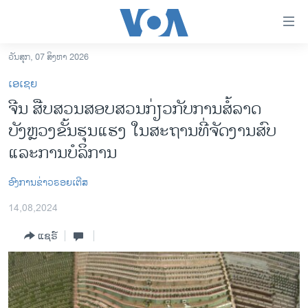
ລິ້ງ
ສຳຫລັບ
ເຂົ້າ
ວັນສຸກ, 07 ສິງຫາ 2026
ຫາ
ໂຮມເພຈ
ເອເຊຍ
ຂ້າມ
ລາວ
ຈີນ ສືບສວນສອບສວນກ່ຽວກັບການສໍ້ລາດ
ຂ້າມ
ອາເມຣິກາ
ບັງຫຼວງຂັ້ນຮຸນແຮງ ໃນສະຖານທີ່ຈັດງານສົບ
ຂ້າມ
ໄປ
ການເລືອກຕັ້ງ ປະທານາທີບໍດີ ສະຫະລັດ 2024
ແລະການບໍລິການ
ຫາ
ຂ່າວ​ຈີນ
ຊອກ
ອົງການຂ່າວຣອຍເຕີສ
ຄົ້ນ
ໂລກ
14,08,2024
ເອເຊຍ
ແຊຣ໌
ອິດສະຫຼະພາບດ້ານການຂ່າວ
ຊີວິດຊາວລາວ
ຊຸມຊົນຊາວລາວ