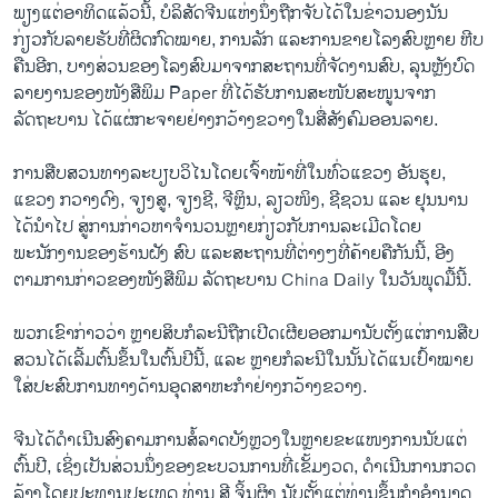
ພຽງແຕ່ອາທິດແລ້ວນີ້, ບໍລິສັດຈີນແຫ່ງ​ນຶ່ງ​ຖືກ​ຈັບ​ໄດ້ໃນ​ຂ່າວນອງ​ນັນ
ກ່ຽວກັບລາຍຮັບທີ່ຜິດກົດໝາຍ, ການລັກ ແລະການຂາຍໂລງສົບຫຼາຍ ຫີບ
ຄືນອີກ, ບາງສ່ວນຂອງໂລງສົບມາຈາກສະຖານທີ່ຈັດງານສົບ, ລຸນຫຼັງບົດ
ລາຍງານຂອງໜັງສືພິມ Paper ທີ່ໄດ້ຮັບການສະໜັບສະໜູນຈາກ
ລັດຖະບານ ໄດ້​ແຜ່​ກະ​ຈາຍຢ່າງກວ້າງຂວາງໃນສື່ສັງຄົມອອນລາຍ.
ການສືບສວນທາງລະບຽບວິໄນໂດຍເຈົ້າໜ້າທີ່ໃນທົ່ວແຂວງ ອັນຮຸຍ,
ແຂວງ ກວາງດົງ, ຈຽງສູ, ຈຽງຊີ, ຈີຫຼິນ, ລຽວໜິງ, ຊີຊວນ ແລະ ຢຸນນານ
ໄດ້ນໍາໄປ ສູ່ການກ່າວຫາຈໍານວນຫຼາຍກ່ຽວກັບການລະເມີດໂດຍ
ພະນັກງານຂອງຮ້ານຝັງ ສົບ ແລະສະຖານທີ່ຕ່າງໆທີ່ຄ້າຍຄືກັນນີ້, ອີງ
ຕາມການກ່າວຂອງໜັງສືພິມ ລັດຖະບານ China Daily ໃນວັນພຸດມື້ນີ້.
ພວກເຂົາກ່າວວ່າ ຫຼາຍສິບກໍລະນີຖືກເປີດເຜີຍອອກມານັບຕັ້ງແຕ່ການສືບ
ສວນໄດ້ເລີ້ມຕົ້ນຂຶ້ນໃນຕົ້ນປີນີ້, ແລະ ຫຼາຍ​ກໍ​ລະ​ນີ​ໃນ​ນັ້ນໄດ້​ແນເປົ້າໝາຍ
ໃສ່ປະສົບການທາງດ້ານອຸດສາຫະກໍາຢ່າງກວ້າງຂວາງ.
ຈີນ​ໄດ້​ດຳ​ເນີນ​ສົງຄາມ​ການ​ສໍ້​ລາດ​ບັງ​ຫຼວງ​ໃນ​ຫຼາຍ​ຂະ​ແໜງ​ການ​ນັບ​ແຕ່​
ຕົ້ນ​ປີ, ​ເຊິ່ງເປັນ​ສ່ວນ​ນຶ່ງ​ຂອງ​ຂະ​ບວນການ​ທີ່​ເຂັ້ມ​ງວດ, ​ດໍາເນີນການກວດ
ລ້າງ​ໂດຍ​ປະທານປະເທດ ທ່ານ ສີ ຈິ້ນຜິງ ນັບຕັ້ງ​ແຕ່​ທ່ານ​ຂຶ້ນ​ກຳ​ອຳນາດ​