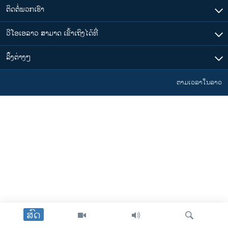
ຕິດຕໍ່ພວກເຮົາ
ວີໂອເອລາວ ສາມາດ ເຂົ້າເຖິງໄດ້ທີ່
​ລິ້ງ​ຕ່າງໆ
ຕາມເວລາໃນລາວ
ສົດ