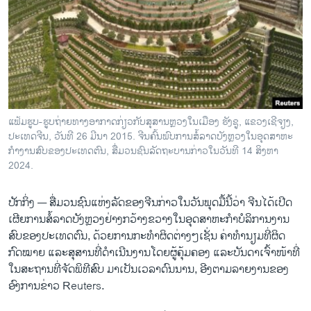
ວິທະຍາສາດ-ເທັກໂນໂລຈີ
ທຸລະກິດ
ພາສາອັງກິດ
ວີດີໂອ
ສຽງ
ແຟ້ມຮູບ-ຮູບຖ່າຍທາງອາກາດກ່ຽວກັບສຸສານຫຼວງໃນເມືອງ ຮັງຊູ, ແຂວງເຊີຈຽງ,
ປະເທດຈີນ, ວັນທີ 26 ມີນາ 2015. ຈີນຄົ້ນພົບການສໍ້ລາດບັງຫຼວງໃນອຸດສາຫະ
ລາຍການກະຈາຍສຽງ
ຕິດຕາມພວກເຮົາ ທີ່
ກໍາງານສົບຂອງປະເທດຕົນ, ສື່ມວນຊົນລັດຖະບານກ່າວໃນວັນທີ 14 ສິງຫາ
ລາຍງານ
2024.
ປັກກິ່ງ —
ສື່​ມວນ​ຊົນ​ແຫ່ງ​ລັດຂອງຈີນ​ກ່າວໃນ​ວັນ​ພຸດ​ມື້​ນີ້​ວ່າ ຈີນ​ໄດ້​ເປີດ​
ພາສາຕ່າງໆ
ເຜີຍ​ການ​ສໍ້​ລາດ​ບັງ​ຫຼວງ​ຢ່າງ​ກວ້າງຂວາງ​ໃນ​ອຸດສາ​ຫະກຳ​ບໍ​ລິ​ການ​ງານ​
ສົບ​ຂອງປະເທດ​ຕົນ, ດ້ວຍ​ການ​ກະທຳ​ຜິດຕ່າງໆ​ເຊັ່ນ ​ຄ່າ​ທຳນຽມທີ່​ຜິດ​
ກົດໝາຍ ​ແລະ​ສຸສານ​ທີ່​ດໍາເນີນງານໂດຍ​ຜູ້​ຄຸ້ມ​ຄອງ ​ແລະ​ບັນດາເຈົ້າ​ໜ້າ​ທີ່​
ໃນສະຖານທີ່ຈັດ​ພິທີ​ສົບ​ ມາເປັນເວລາ​ດົນ​ນານ, ອີງຕາມລາຍງານຂອງ
ອົງການຂ່າວ Reuters.