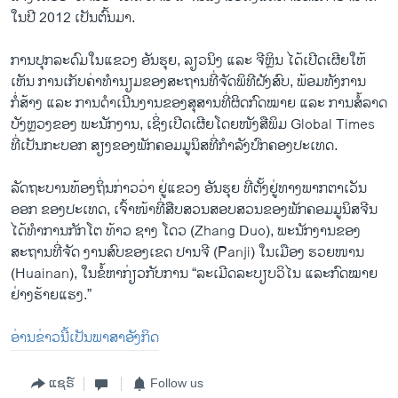
ໃນ​ປີ 2012 ເປັນຕົ້ນມາ.
ການປຸກລະດົມໃນແຂວງ ອັນຮຸຍ, ລຽວນິງ ແລະ ຈີຫຼິນ ໄດ້ເປີດເຜີຍໃຫ້
ເຫັນ ການເກັບຄ່າທຳນຽມຂອງສະຖານທີ່ຈັດພິທີຝັງສົບ, ພ້ອມທັງການ
ກໍ່ສ້າງ ແລະ ການດຳເນີນງານຂອງສຸສານທີ່ຜິດກົດໝາຍ ແລະ ການສໍ້ລາດ
ບັງຫຼວງຂອງ ພະນັກງານ, ເຊິ່ງເປີດເຜີຍໂດຍໜັງສືພິມ Global Times
ທີ່ເປັນກະບອກ ສຽງຂອງພັກຄອມມູນິສທີ່ກຳລັງປົກຄອງປະເທດ.
ລັດຖະບານ​ທ້ອງ​ຖິ່ນ​ກ່າວ​ວ່າ ຢູ່​ແຂວງ​ ອັນ​ຮຸຍ ທີ່ຕັ້ງຢູ່​ທາງ​ພາກ​ຕາ​ເວັນ​
ອອກ ຂອງປະເທດ, ​ເຈົ້າ​ໜ້າ​ທີ່​ສືບ​ສວນສອບສວນ​ຂອງ​ພັກ​ຄອມ​ມູນິສ​ຈີນ ​
ໄດ້ທໍາການ​ກັກໂ​ຕ ​ທ້າວ ຊາງ ໂດວ (Zhang Duo), ພະນັກງານ​ຂອງ​
ສະຖານທີ່ຈັດ ງານສົບ​ຂອງ​ເຂດ ປານຈີ (Panji) ​ໃນ​ເມືອງ ຮວຍໜານ
(Huainan), ​ໃນ​ຂໍ້​ຫາກ່ຽວກັບການ​ “ລະ​ເມີດ​ລະບຽບ​ວິ​ໄນ ​ແລະ​ກົດໝາຍ​
ຢ່າງ​ຮ້າຍ​ແຮງ.”
ອ່ານຂ່າວນີ້ເປັນພາສາອັງກິດ
ແຊຣ໌
Follow us