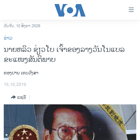
ລິ້ງ
ສຳຫລັບ
ເຂົ້າ
ວັນຈັນ, 10 ສິງຫາ 2026
ຫາ
ໂຮມເພຈ
ຂ່າວ
ຂ້າມ
ລາວ
ນາຍຫລິວ ຊ່ຽວໂບ ເຈົ້າຂອງລາງວັນໂນແບລ
ຂ້າມ
ອາເມຣິກາ
ຂະແໜງສັນຕິພາບ
ຂ້າມ
ໄປ
ການເລືອກຕັ້ງ ປະທານາທີບໍດີ ສະຫະລັດ 2024
ຫາ
ທອງປານ ເທບວົງສາ
ຂ່າວ​ຈີນ
ຊອກ
15,10,2010
ຄົ້ນ
ໂລກ
ແຊຣ໌
ເອເຊຍ
ອິດສະຫຼະພາບດ້ານການຂ່າວ
ຊີວິດຊາວລາວ
ຊຸມຊົນຊາວລາວ