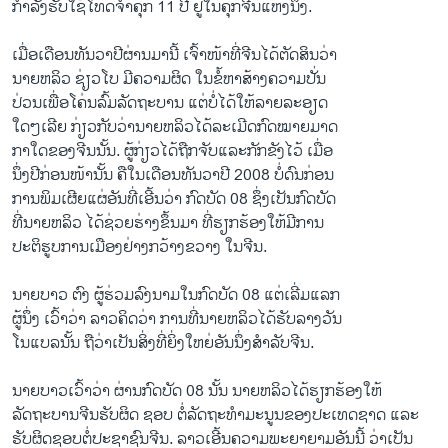
ກໍາລັງຮັບ​ໃຊ້​ໂທດຈຳຄຸກ 11 ປີ ຢູ່ໃນຄຸກຈີນແຫ່ງນຶ່ງ.
ເມື່ອເດືອນທັນວາປີຜ່ານມານີ້ ເຈົ້າໜ້າທີ່ຈີນ​ໄດ້ຕັດສິນວ່າ
ນາຍຫລິວ ຊ່ຽວໂບ ມີ​ຄວາມຜິດ ໃນຂໍ້ຫາສ້າງ​ຄວາມ​ປັ່ນ
ປ່ວນ​ເພື່ອໂຄ່ນລົ້ມລັດ​ຖະບານ ແຕ່ບໍ່ໄດ້ໃຫ້ລາຍລະອຽດ
ໃດໆເລີຍ ກ່ຽວກັບວ່ານາຍຫລິວໄດ້ລະເມີດກົດໝາຍມາດ
ກາໃດຂອງຈີນນັ້ນ. ຜູ້ກ່ຽວໄດ້ຖືກຈັບ​ແລະ​ກັກ​ຂັງໄວ້ ​ເມື່ອ
ນຶ່ງປີກ່ອນໜ້ານັ້ນ ຄືໃນເດືອນທັນວາປີ 2008 ບໍ່ດົນກ່ອນ
ການພິມເຜີຍແຜ່ອັນ​ທີ່​ເອີ້ນ​ວ່າ ກົດບັດ 08 ຊຶ່ງເປັນກົດບັດ
ທີ່ນາຍຫລິວ ໄດ້ຊ່ວຍຮ່າງຂຶ້ນມາ ທີ່ຮຽກຮ້ອງໃຫ້ມີການ
ປະຕິຮູບການເມືອງຢ່າງກວ້າງຂວາງ ໃນຈີນ.
ນາຍບາວ ຕົງ ຜູ້ຮ່ວມລົງນາມ​ໃນກົດບັດ 08 ແຕ່ເລີ່ມແລກ
ຜູ້ນຶ່ງ ເວົ້າວ່າ ລາວຄິດວ່າ ການ​ທີ່ນາຍຫລິວ​ໄດ້​ຮັບລາງວັນ
ໂນແບລນັ້ນ ຖືວ່າເປັນສິ່ງທີ່ຍິ່ງໃຫຍ່ອັນນຶ່ງສໍາລັບຈີນ.
ນາຍບາວ​ເວົ້າວ່າ ຜ່ານກົດບັດ 08 ນັ້ນ ນາຍຫລິວໄດ້ຮຽກຮ້ອງໃຫ້
ລັດຖະບານຈີນຮັບຜິດ ຊອບ ຕໍ່ລັດຖະທຳມະນູນຂອງປະເທດຊາດ ແລະ
ຮັບຜິດຊອບຕໍ່ປະຊາຊົນຈີນ. ລາວ​ເອີ້ນ​ຄວາມ​ພະຍາຍາມ​ອັນ​ນີ້​ ວ່າເປັນ