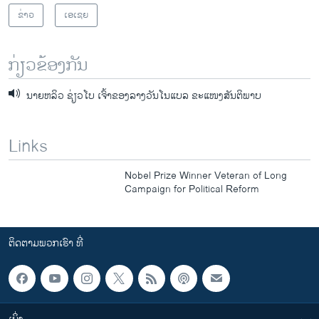
ຂ່າວ
ເອເຊຍ
ກ່ຽວຂ້ອງກັນ
ນາຍຫລິວ ຊ່ຽວໂບ ເຈົ້າຂອງລາງວັນໂນແບລ ຂະແໜງສັນຕິພາບ
Links
Nobel Prize Winner Veteran of Long
Campaign for Political Reform
ຕິດຕາມພວກເຮົາ ທີ່