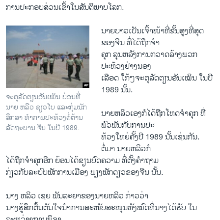
ການປະກອບສ່ວນ​ເຂົ້າ​ໃນສັນຕິພາບໂລກ.
ນາຍບາວເປັນເຈົ້າໜ້າທີ່ຂັ້ນສູງທີ່ສຸດ
ຂອງຈີນ ທີ່ໄດ້ຖືກຈໍາ
ຄຸກ ລຸນຫລັງການກວາດລ້າງພວກ
ປະທ້ວງຢ່າງນອງ
ເລືອດ ໃກ້ໆຈະຕຸລັດຕຽນອັນເໝິນ ໃນປີ
1989 ນັ້ນ.
ຈະຕຸລັດຕຽນອັນເໝິນ ບ່ອນທີ່
ນາຍ ຫລີວ ຊຽວໂບ ແລະກຸ່ມນັກ
ນາຍຫລິວ​ເອງກໍໄດ້ຖືກ​ໂທດຈໍາຄຸກ​ ທີ່
ສຶກສາ ທໍາການປະທ້ວງຕໍ່ຕ້ານ
ພົວພັນກັບການປະ
ລັດຖະບານ ຈີນ ໃນປີ 1989.
ທ້ວງໃຫຍ່ຄັ້ງປີ 1989 ນັ້ນ​ເຊ່ນ​ກັນ.
ຕໍ່ມາ ນາຍຫລິວກໍ
ໄດ້ຖືກຈໍາຄຸກອີກ ຍ້ອນ​ໄດ້ຂຽນບົດຄວາມ ທີ່ຕັ້ງຄໍາຖາມ
ກ່ຽວ​ກັບລະບົບພັກການເມືອງ ພຽງພັກດຽວຂອງຈີນ ນັ້ນ.
ນາງ ຫລິວ ເຊຍ ພັນລະຍາຂອງນາຍຫລິວ ກ່າວວ່າ
ນາງຮູ້ສຶກ​ຕື້ນ​ຕັນ​ໃຈນໍາການສະໜັບສະໜຸນທັງໝົດທີ່ນາງໄດ້ຮັບ​ ​ໃນ
ລະຫວ່າງການ​ພິຈາ