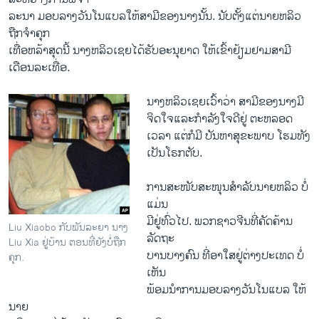
ລະນາ​ ມອບ​ລາງວັນ​ໂນ​ແບ​ລ​ໃຫ້ສາມີຂອງ​ນາງ​ນັ້ນ. ນັບຕັ້ງແຕ່ນາຍຫລິວ
ຖືກຈໍາຄຸກ
ເທື່ອ​ຫລ້າ​ສຸດນີ້ ນາງຫລິວເຊຍໄດ້ຮັບອະນຸຍາດ ໃຫ້ເຂົ້າຢ້ຽມຢາມສາມີ
ເດືອນລະເທື່ອ.
ນາງຫລິວເຊຍ​ເວົ້າ​ວ່າ ສາມີຂອງນາງມີ​
ຈິດ​ໃຈ​ແລະກໍາລັງ​ໃຈດີ​ຢູ່ ຕະຫລອດ​
ເວລາ ແຕ່ກໍມີ ບັນຫາສຸຂະພາບ ໂຮມທັງ​
ເປັນໂຣກຕັບ.
ການສະໜັບສະໜຸນສໍາລັບນາຍຫລິວ ບໍ່​
ແມ່ນ
ມີຢູ່ທົ່ວ​ໄປ. ພວກຊາວຈີນທີ່ຄັດຄ້ານ
Liu Xiaobo ກັບພັນລະຍາ ນາງ
ລັດຖະ
Liu Xia ຢູ່ບ້ານ ຕອນທີ່ຍັງບໍ່ຖືກ
ບານບາງຄົນ ທີ່ອາໃສຢູ່ຕ່າງປະເທດ ບໍ່​
ຄຸກ.
ເຫັນ
ພ້ອມ​ນໍາ​ການ​ມອບລາງວັນໂນແບລ ​ໃຫ້​
ນາຍ