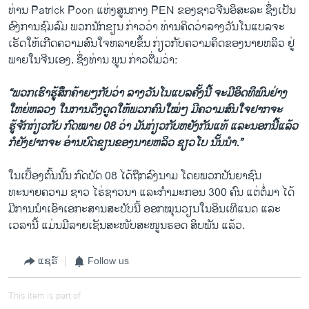
ທ່ານ Patrick Poon ແຫ່ງສູນກາງ PEN ຂອງຊາວຈີນອິສະລະ ຊຶ່ງເປັນ
ອົງການຊົມລົມ ພວກນັກຂຽນ ກ່າວວ່າ ທ່ານຄິດວ່າລາງວັນໂນແບລຈະ
ເຮັດໃຫ້ເກີດຄວາມສົນໃຈຫລາຍຂຶ້ນ ກ່ຽວກັບຄວາມຄິດຂອງນາຍຫລິວ ຢູ່
ພາຍໃນຈີນ​ເອງ. ຊຶ່ງທ່ານ ພູນ ກ່າວຕື່ມວ່າ:
“ພວກເຮົາຮູ້ສຶກຄ້າຍໆກັບວ່າ ລາງວັນໂນແບລຄັ້ງນີ້ ຈະມີອິດທິພົນຢ່າງ​
ໃຫຍ່​ຫລວງ ໃນ​ການດຶງດູດ​ໃຫ້​ພວກ​ຄົນ​ໃໝ່ໆ ມີ​ຄວາມສົນໃຈຢາກຈະ
ຮູ້ຈັກ​ກ່ຽວ​ກັບ ກົດໝາຍ 08 ວ່າ ມັນກ່ຽວກັບຫຍັງກັນແທ້ ແລະນອກນີ້ແລ້ວ
ກໍຍັງຢາກຈະ ອ່ານບົດຂຽນຂອງນາຍຫລິວ ຊຽວໂບ ນັ້ນນໍາ.”
ໃນເບື້ອງຕົ້ນນັ້ນ ກົດບັດ 08 ໄດ້ຖືກລົງນາມ ໂດຍພວກປັນຍາຊົນ
ທະນາຍຄວາມ ຊາວ ໄຮ່ຊາວນາ ແລະກໍາມະກອນ 300 ຄົນ ແຕ່ຕໍ່ມາ ໄດ້
ມີການນໍາເອົາເອກະສານສະບັບນີ້ ອອກໝຸນວຽນໃນອິນເທີແນດ ແລະ
ເວລານີ້ ແມ່ນມີລາຍເຊັນສະໜັບສະໜູນຮອດ ສິບພັນ ແລ້ວ.
ແຊຣ໌
Follow us
This item is part of