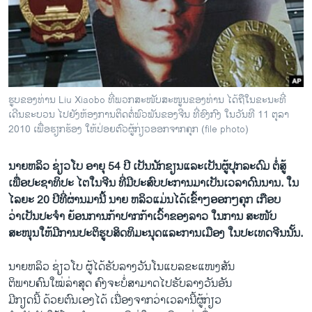
ວິທະຍາສາດ-ເທັກໂນໂລຈີ
ທຸລະກິດ
ພາສາອັງກິດ
ວີດີໂອ
ຮູບຂອງທ່ານ Liu Xiaobo ທີ່ພວກສະໜັບສະໜູນຂອງທ່ານ ໄດ້ຖືໃນຂະນະທີ່
ສຽງ
ເດີນຂະບວນ ໄປຍັງຫ້ອງການຕິດຕໍ່ພົວພັນຂອງຈີນ ທີ່ຮົງກົງ ໃນວັນທີ 11 ຕຸລາ
2010 ເພື່ອຮຽກຮ້ອງ ໃຫ້ປ່ອຍຕົວຜູ້ກ່ຽວອອກຈາກຄຸກ (file photo)
ລາຍການກະຈາຍສຽງ
ຕິດຕາມພວກເຮົາ ທີ່
ລາຍງານ
ນາຍຫລິວ ຊ່ຽວໂບ ອາຍຸ 54 ປີ ເປັນນັກຂຽນແລະເປັນຜູ້ປຸກລະດົມ ຕໍ່ສູ້
ເພື່ອປະຊາທິປະ ໄຕໃນຈີນ ທີ່ມີປະສົບປະການມາເປັນເວລາດົນນານ. ໃນ
ໄລຍະ 20 ປີທີ່ຜ່ານມານີ້ ນາຍ ຫລິວແມ່ນໄດ້ເຂົ້າໆອອກໆຄຸກ ເກືອບ
ພາສາຕ່າງໆ
ວ່າເປັນປະຈໍາ ຍ້ອນການກ້າປາກກ້າເວົ້າຂອງລາວ ໃນການ ສະໜັບ
ສະໜຸນໃຫ້ມີການປະຕິຮູບສິດທິມະນຸດແລະການເມືອງ ໃນປະເທດຈີນນັ້ນ.
ນາຍຫລິວ ຊ່ຽວໂບ ຜູ້ໄດ້ຮັບລາງວັນໂນແບລຂະແໜງສັນ
ຕິພາບຄົນໃໝ່ລ່າສຸດ ຄົງ​ຈະບໍ່ສາມາດໄປຮັບລາງວັນອັນ
ມີກຽດນີ້ ດ້ວຍຕົນເອງໄດ້ ເນື່ອງຈາກວ່າເວລານີ້ຜູ້ກ່ຽວ