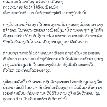
ຫລິວ ແລະໄດ້ພາກັນຂຽນຈົດໝາຍເປີດຊອງ
ກ່າວຫານາຍຫລິວວ່າ ໃສ່ຮ້າຍເພື່ອນນັກ
ເຄື່ອນໄຫວນໍາກັນ ແລະບໍ່​ແຂັງ​ກະດ້າງພໍກັບ ພວກຜູ້ນໍາຈີນນັ້ນ.
ທາງລັດຖະບານຈີນ​ເອງ ກໍ​ໄດ້ສະ​ແດງ​ການ​ຄັດຄ້ານ​ຂອງ​ຕົນ​ອອກ​ມາ ຢ່າງ
ແຈ້ງຂາວ. ໃນການຖະແຫລງຂ່າວເມື່ອໝໍ່ໆມານີ້ ທ່ານນາງ ຈຽງ ຢູ ​ໂຄສົກ​
ລັດຖະບານຈີນ ບໍ່ໄດ້​ເອີ່ຍຊື່ນາຍຫລິວ ແຕ່ກ່າວວ່າ ນາຍຫລິວບໍ່ເໝາະສົມ
ທີ່ຈະໄດ້ຮັບລາງວັນໂນແບລ ເນື່ອງຈາກຜູ້ກ່ຽວຝ່າຝືນກົດໝາຍ.
ທ່ານນາງຈຽງກ່າວຕໍ່ໄປວ່າ ທ່ານນາງເຊື່ອວ່າ ລາງວັນໂນແບລຂະແໜງ
ສັນຕິພາບ ຄວນ​ຈະ ມອບໃຫ້ຜູ້​ທີ່​ທໍາ​ງານ ​ເພື່ອສົ່ງເສີມຄວາມຖືກຕ້ອງ​ປອງ​
ດອງແລະກົມກຽວກັນ ໃນລະຫວ່າງຊົນ ເຜົ່າ ສົ່ງເສີມມິດຕະພາບໃນ
ທົ່ວໂລກ ແລະການລົດຜ່ອນອາວຸດ.
ຢູ່​ທີ່ສະຫະລັດ​ນັ້ນ ບັນດາສະມາຊິກລັດຖະສະພາ ໄດ້ພາກັນຮຽກຮ້ອງ ໃຫ້
ປະທານາທິບໍດີ ໂອບາມາ ຍົກເອົາກໍລະນີຂອງນາຍຫລິວຂຶ້ນມາສົນທະນາ
ເວລາທ່ານພົບປະກັບປະທານາ ທິບໍດີຈີນ ທ່ານ ຫູຈິນເຖົາ ທີ່ກອງປະຊຸມ
ສຸດຍອດ ຈີ 20 ໃນເດືອນພະຈິກ ຄືເດືອນໜ້ານີ້.