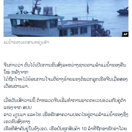
ວິທະຍາສາດ-ເທັກໂນໂລຈີ
ທຸລະກິດ
ພາສາອັງກິດ
ວີດີໂອ
ແມ່ນໍ້າຂອງເຂດສາມຫລ່ຽມຄໍາ
ສຽງ
ລາຍການກະຈາຍສຽງ
ຕິດຕາມພວກເຮົາ ທີ່
ຈີນ​ກ່າວ​ວ່າ ຕົນ​ໄດ້ເປີດ​ການ​ຂົນ​ສົ່ງ​ລະຫວ່າງ​ຊາດ​ຕາມ​ລໍາ​ແມ່​ນໍ້າຂອງຄືນ
ລາຍງານ
ໃໝ່ ຫລັງ​ຈາກ
ໄດ້​ຖືກໂຈະໄວ້​ຍ້ອນ​ການ​ໂຈມ​ຕີ​ຢ່າງຮ້າຍແຮງຕໍ່ພວກລູກເຮືອຈີນເມື່ອ​ສອງ​
ເດືອນ​ຜ່ານ​ມາ.
ພາສາຕ່າງໆ
ເມື່ອ​ວັນ​ເສົາ​ວານ​ນີ້ ຕໍາຫລວດ​ຈີນເລີ່ມທໍາການ​ລາດຕະ​ເວນ​ຮ່ວມ​ກັບ​ຄູ່​ຕໍາ ​
ແໜ່​ງຈາກ ສປປ
ລາວ ມຽນມາ ​ແລ​ະ​ໄທ ​ເພື່ອ​ຮັກສາ​ຄວາມ​ປອດ​ໄພ​ຢູ່​ຕາມ​ລຳແມ່ນໍ້າຂອງຊຶ່ງ
ເຂດ​ຂົນສົ່ງ​ທາງ​
ເຮືອ​ທີ່​ສໍາຄັນຢູ່​ໃນ​ຂົງ​ເຂດ. ເຮືອ​ບັນທຸກ​ສິນຄ້າ 10 ລຳ​ທີ່ຖືກອາຣັກຂາໂດຍ​