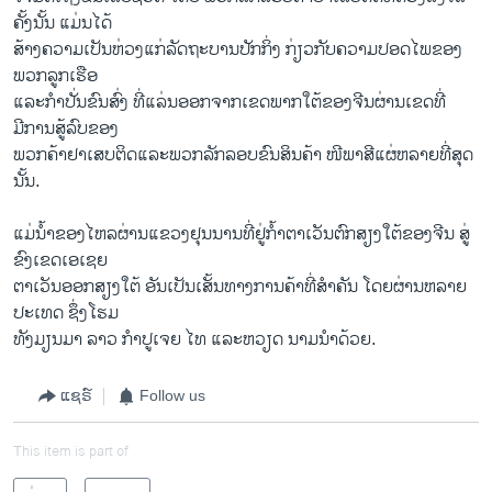
ຄັ້ງ​ນັ້ນ ​ແມ່ນ​ໄດ້
ສ້າງ​ຄວາມ​ເປັນ​ຫ່ວງ​ແກ່​ລັດຖະບານ​ປັກ​ກິ່ງ ກ່ຽວ​ກັບ​ຄວາມ​ປອດ​ໄພ​ຂອງ​
ພວກ​ລູກເຮືອ
ແລະ​ກໍາ​ປັ່ນ​ຂົນ​ສົ່ງ ທີ່​ແລ່ນ​ອອກ​ຈາກ​ເຂ​ດພາກ​ໃຕ້​ຂອງ​ຈີນ​ຜ່ານ​ເຂດ​ທີ່​
ມີການ​ສູ້​ລົບ​ຂອງ
ພວກ​ຄ້າຢາເສບຕິດແລະພວກລັກລອບ​ຂົນສິນຄ້າ ໜີພາສີແຜ່​ຫລາຍ​ທີ່​ສຸດ​
ນັ້ນ.
ແມ່​ນໍ້າຂອງ​ໄຫລ​ຜ່ານ​ແຂວງ​ຢຸນນານ​ທີ່ຢູ່​ກໍ້າ​ຕາ​ເວັນ​ຕົກ​ສຽງ​ໃຕ້​ຂອງ​ຈີນ ​ສູ່​
ຂົງ​ເຂດ​ເອ​ເຊຍ​
ຕາ​ເວັນ​ອອກສຽງ​ໃຕ້ ອັນ​ເປັນເສັ້ນທາງ​ການ​ຄ້າ​ທີ່ສໍາຄັນ ໂດຍຜ່ານ​ຫລາຍ​
ປະ​ເທດ ຊຶ່ງໂຮມ​
ທັງ​ມຽນມາ ລາວ ກໍາປູ​ເຈຍ ​ໄທ ​ແລະ​ຫວຽດ ນາມນຳດ້ວຍ.
ແຊຣ໌
Follow us
This item is part of