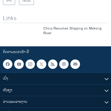
ຂ່າວ
ເອເຊຍ
Links
China Resumes Shipping on Mekong
River
ຕິດຕາມພວກເຮົາ ທີ່
ເບິ່ງ
ຟັງສຽງ
ຂ່າວແລະລາຍງານ