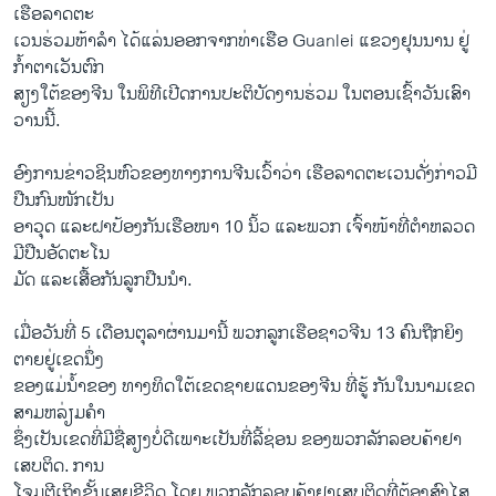
ເຮືອ​ລາດຕະ
ເວນ​ຮ່ວມ​ຫ້າ​ລໍາ ໄດ້ແລ່ນ​ອອກ​ຈາກ​ທ່າ​ເຮືອ Guanlei ​ແຂວງ​ຢຸນນານ ຢູ່​
ກໍ້າ​ຕາ​ເວັນ​ຕົກ​
ສຽງ​ໃຕ້​ຂອງ​ຈີນ ​ໃນ​ພິທີ​ເປີດການປະຕິບັດງານຮ່ວມ ​ໃນຕອນ​ເຊົ້າ​ວັນ​ເສົາ​
ວານ​ນີ້.
ອົງການ​ຂ່າວ​ຊິນ​ຫົວ​ຂອງທາງການ​ຈີນ​ເວົ້າວ່າ ​ເຮືອ​ລາດຕະ​ເວນ​ດັ່ງກ່າວ​ມີ
ປືນ​ກົນ​ໜັກເປັນ
ອາວຸດ ​ແລະ​ຝາ​ປ້ອງ​ກັນ​ເຮືອ​ໜາ 10 ນິ້ວ ​ແລະ​ພວກ ​ເຈົ້າໜ້າ​ທີ່​ຕໍາຫລວດ​
ມີ​ປືນ​ອັດຕະ​ໂນ
ມັດ ​ແລະ​ເສື້ອ​ກັນ​ລູກປືນນໍາ.
ເມື່ອ​ວັນ​ທີ່ 5 ເດືອນ​ຕຸລາ​ຜ່ານ​ມາ​ນີ້ ພວກລູກເຮືອຊາວຈີນ 13 ຄົນຖືກ​ຍິງ
ຕາຍ​ຢູ່ເຂດ​ນຶ່ງ
ຂອງ​ແມ່​ນໍ້າຂອງ ທາງ​ທິດໃຕ້​ເຂດ​ຊາຍ​ແດນ​ຂອງ​ຈີນ ທີ່​ຮູ້​ ກັນ​ໃນນາມ​ເຂດ​
ສາມຫລ່ຽມ​ຄໍາ
ຊຶ່ງ​ເປັນ​ເຂດ​ທີ່​ມີ​ຊື່​ສຽງ​ບໍ່​ດີ​ເພາະ​ເປັນ​ທີ່​ລີ້​ຊ່ອນ ຂອງ​ພວກ​ລັກລອບ​ຄ້າ​ຢາ​
ເສບ​ຕິດ. ການ
ໂຈມ​ຕີ​ເຖິງ​ຂັ້ນ​ເສຍ​ຊີວິດ​ ​ໂດຍ ພວກລັກ​ລອບ​ຄ້າ​ຢາ​ເສບ​ຕິດ​ທີ່​ຕ້ອງ​ສົງ​ໄສ​