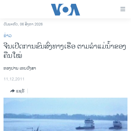
ລິ້ງ
ສຳຫລັບ
ເຂົ້າ
ວັນພະຫັດ, 06 ສິງຫາ 2026
ຫາ
ໂຮມເພຈ
ຂ່າວ
ຂ້າມ
ລາວ
ຈີນເປີດການຂົນສົ່ງທາງເຮືອ ຕາມລຳແມ່ນໍ້າຂອງ
ຂ້າມ
ອາເມຣິກາ
ຄືນໃໝ່
ຂ້າມ
ໄປ
ການເລືອກຕັ້ງ ປະທານາທີບໍດີ ສະຫະລັດ 2024
ຫາ
ທອງປານ ເທບວົງສາ
ຂ່າວ​ຈີນ
ຊອກ
11,12,2011
ຄົ້ນ
ໂລກ
ແຊຣ໌
ເອເຊຍ
ອິດສະຫຼະພາບດ້ານການຂ່າວ
ຊີວິດຊາວລາວ
ຊຸມຊົນຊາວລາວ