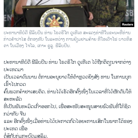
ວິທະຍາສາດ-ເທັກໂນໂລຈີ
ທຸລະກິດ
ພາສາອັງກິດ
ປະທານາທິບໍດີ ຟີລິບປິນ ທ່ານ ໂຣດຣີໂກ ດູເທີເຕ ສະແດງທ່າທີໃນຂະນະທີ່ທ່ານ
ວີດີໂອ
ກ່າວຄຳປາໄສ ຕໍ່ກອງທັບ ໃນລະຫວ່າງ ການຢ້ຽມຢາມຄ້າຍ ທີໂອເດົາໂຟ ບາວທິສ
ຕາ ໃນເມືອງ ໂຈໂລ, ເກາະ ຊູລູ. ຟີລິບປິນ.
ສຽງ
ປະທານາທິບໍດີ ຟີລິບປິນ ທ່ານ ໂຣດຣິໂກ ດູເທີເຕ ໄດ້ຖືກຕິຕຽນຈາກຕ່າງ
ລາຍການກະຈາຍສຽງ
ຕິດຕາມພວກເຮົາ ທີ່
ປະເທດມາ
ລາຍງານ
ເປັນເວລາດົນນານ ຕໍ່ການອະນຸຍາດໃຫ້ຕຳຫຼວດຍິງສັງ ຫານ ໃນການບຸກ​
ເຂົ້າ​ໄປ​ກວດ
ຄົ້ນພວກຄ້າຢາເສບຕິດ. ທ່ານໄດ້ເຮັດອີກຄັ້ງໜຶ່ງໃນເວລາທີ່ໄດ້ຜັກ​ດັນ​ໃຫ້
ພາສາຕ່າງໆ
ສະຫະລັດ
ທີ່ເປັນພັນທະມິດເກົ່າອອກໄປ, ເພື່ອສະໜັບສະໜູນສາຍພົວພັນທີ່ໃກ້ຊິດ
ກວ່າກັບ ຈີນ
ແລະ ອີກຄັ້ງໜຶ່ງເມື່ອທ່ານໄດ້ປະກາດກົດໄອຍະການເສິກໃນພາກໃຕ້ຂອງ
ປະເທດ ເພື່ອ
ຕໍ່ສູ້ກັບກຸ່ມກະບົດມຸສລິມ.