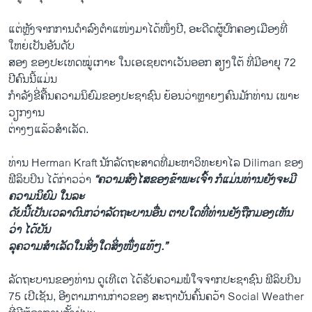
ແຕ່ຫຼັງຈາກການດຳລົງຕຳແໜ່ງມາໄດ້ໜຶ່ງປີ, ອະດີດຜູ້ປົກຄອງເມືອງທີ່
ໃຫຍ່ເປັນອັນດັບ
ສອງ ຂອງປະເທດໝູ່ເກາະ ໃນເອເຊຍຕາເວັນອອກ ສຽງໃຕ້ ທີ່ມີອາຍຸ 72
ປີຄົນນີ້ແມ່ນ
ກຳລັງຂີ່ຄື້ນຄວາມນິຍົມຂອງປະຊາຊົນ ຍ້ອນ​ວ່າຫຼາຍໆຄົນມັກທ່ານ ​ເພາະ
ວຽກງານ
ຕ່າງໆແລ້ວສຳເລັດ.
ທ່ານ Herman Kraft ນັກລັດຖະສາດທີ່ມະຫາວິທະຍາໄລ Diliman ຂອງ
ຟີລິບປິນ ໄດ້ກ່າວວ່າ
“ຄວາມສົງໄສຂອງຂ້າພະເຈົ້າ ກໍແມ່ນທ່ານຍັງຈະມີ
ຄວາມນິຍົມ ໃນລະ
ດັບນີ້ເປັນເວລາດົນກວ່າລັດຖະບານອື່ນ ຕາບ​ໃດທີ່ທ່ານຍັງຖືກມອງເຫັນ
ວ່າ ໄດ້ບັນ
ລຸຄວາມສຳເລັດໃນສິ່ງໃດສິ່ງໜຶ່ງແທ້ໆ.”
ລັດຖະບານຂອງທ່ານ ດູເທີເຕ ໄດ້ຮັບຄວາມພໍໃຈຈາກປະຊາຊົນ ຟີລິບປິນ
75 ເປີເຊັນ, ອີງຕາມການກ່າວຂອງ ສະຖາບັນຄົ້ນຄວ້າ Social Weather