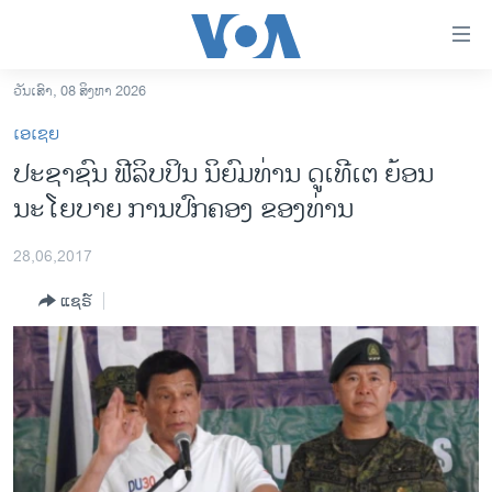
ລິ້ງ
ສຳຫລັບ
ເຂົ້າ
ວັນເສົາ, 08 ສິງຫາ 2026
ຫາ
ໂຮມເພຈ
ເອເຊຍ
ຂ້າມ
ລາວ
ປະຊາຊົນ ຟີລິບປິນ ນິຍົມທ່ານ ດູເທີເຕ ຍ້ອນ
ຂ້າມ
ອາເມຣິກາ
ນະໂຍບາຍ ການປົກຄອງ ຂອງທ່ານ
ຂ້າມ
ໄປ
ການເລືອກຕັ້ງ ປະທານາທີບໍດີ ສະຫະລັດ 2024
ຫາ
28,06,2017
ຂ່າວ​ຈີນ
ຊອກ
ແຊຣ໌
ຄົ້ນ
ໂລກ
ເອເຊຍ
ອິດສະຫຼະພາບດ້ານການຂ່າວ
ຊີວິດຊາວລາວ
ຊຸມຊົນຊາວລາວ