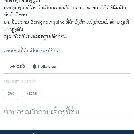
ທີ່ມີຫ້ອງການຕັ້ງຢູ່ນະ
ຄອນຫຼວງ ມະນີລາ ໃນເດືອນເມສາທີ່ຜ່ານມາ. ປະທານາທິບໍດີ ຟີລິບປິນ
ຫ້າຄົນທີ່ຜ່ານ
ມາ, ມີແຕ່ທ່ານ Benigno Aquino ທີ່ດຳລົງຕຳແໜ່ງກ່ອນໜ້າທ່ານ ດູເທີ
ເຕ ພຽງຄົນ
ດຽວ ທີ່ໄດ້ຮັບຄະແນນທຽບເທົ່າທ່ານ.
ອ່ານຂ່າວນີ້ຕື່ມເປັນພາສາອັງກິດ
ແຊຣ໌
Follow us
This item is part of
ຂ່າວ
ເອເຊຍ
ທ່ານອາດມັກອ່ານເລື້ອງນີ້ຕື່ມ