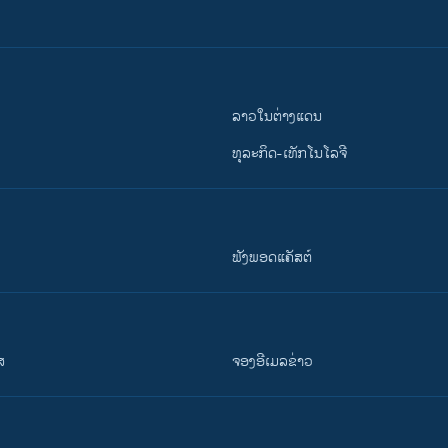
ລາວໃນຕ່າງແດນ
ທຸລະກິດ-ເທັກໂນໂລຈີ
ຟັງພອດແຄັສຕ໌
ສ
ຈອງອີເມລຂ່າວ