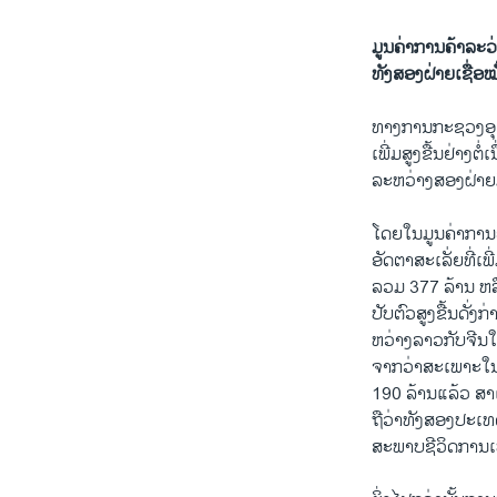
ມູນຄ່າການຄ້າລະວ່
ທັງສອງຝ່າຍເຊື່ອ
ທາງ​ການ​ກະຊວງ​ອຸດ
ເພີ່ມ​ສູງ​ຂື້ນ​ຢ່າງ​ຕ
ລະຫວ່າງ​ສອງ​ຝ່າຍ​ມີ​
ໂດຍ​ໃນ​ມູນ​ຄ່າ​ການ​ຄ
ອັດຕາ​ສະ​ເລັ່ຍທີ່​ເພ
ລວມ 377 ລ້ານ ຫລື​ຄິ
ປັບ​ຕົວ​ສູງ​ຂື້ນ​ດັ່ງ
ຫວ່າງ​ລາວ​ກັບ​ຈີນ​
ຈາກ​ວ່າ​ສະ​ເພາະ​ໃນ​
190 ລ້ານ​ແລ້ວ ສາ​ເຫ
ຖື​ວ່າ​ທັງ​ສອງ​ປະ​
ສະພາບ​ຊີວິດ​ການ​ເປັນ​