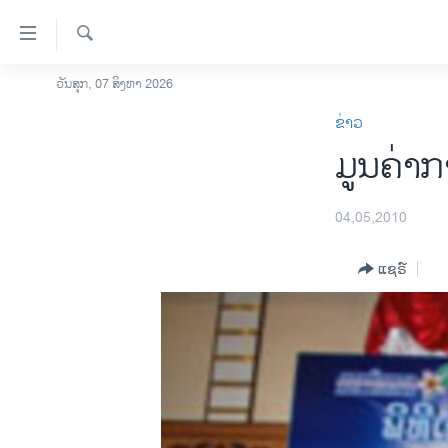
ລິ້ງ
ສຳຫລັບ
ເຂົ້າ
ຄົ້ນຫາ
ວັນສຸກ, 07 ສິງຫາ 2026
ໂຮມເພຈ
ຫາ
ຂ່າວ
ລາວ
ຂ້າມ
ມູນຄ່າກ
ຂ້າມ
ອາເມຣິກາ
ຂ້າມ
ການເລືອກຕັ້ງ ປະທານາທີບໍດີ ສະຫະລັດ
ໄປ
2024
04,05,2010
ຫາ
ຂ່າວ​ຈີນ
ຊອກ
ແຊຣ໌
ຄົ້ນ
ໂລກ
ເອເຊຍ
ອິດສະຫຼະພາບດ້ານການຂ່າວ
ຊີວິດຊາວລາວ
ຊຸມຊົນຊາວລາວ