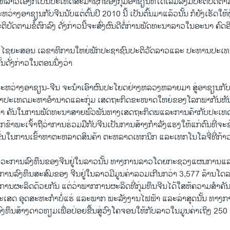
ທີ່​ລາວ​ເອັງ​ກໍ​ເປັນ​ປະ​ເທດ​ສະມາຊິກ​ຂອງ​ກຸ່ມ​ອາ​ຊຽນທີ່​ໄດ້​ເລີ່​ມລົງມື​ປະຕິບັດ​ຕາມ​ຂ
ວ່າງ​ອາ​ຊຽນກັບ​ຈີນ​ນັບ​ແຕ່​ຕົ້ນ​ປີ 2010 ນີ້ ​ເປັນ​ຕົ້ນ​ມາ​ແລ້ວ​ນັ້ນ ກໍ​ຍັງ​ເຮັດ​ໃຫ້
ິບັດ​ຕາມ​ຂໍ້ຕົກລົງ​ ດັ່ງກ່າວ​ນີ້​ຈະ​ສົ່ງ​ຜົນ​ດີ​ຕໍ່​ກ່ານ​ພັດທະນາ​ລາວ​ໃນ​ອະນາ ຄົດ​
ມະ​ລີ ​ໄຊ​ຍະ​ສອນ ​ເລຂາ​ທິການ​ໃຫຍ່​ພັກ​ປະຊາຊົນ​ປະຕິວັດ​ລາວ​ແລະ ປະທານ​ປະ​ເ
ັ້ນ​ດັ່ງກ່າວ​ໃນ​ຕອນນຶ່ງ​ວ່າ
ລະຫວ່າງ​ອາ​ຊຽນ-ຈີນ ຈະ​ນຳ​ເອົາ​ຜົນ​ປະ​ໂຍດ​ຢ່າງ​ຫລວງຫລາຍ​ມາ ສູ່​ອາຊຽນກັບ​ຈີ
ັນດາ​ປະ​ເທດ​ມະຫາ​ອຳນາດ​ແລະ​ກຸ່ມ ​ເສດຖະກິດ​ຂະໜາດ​ໃຫຍ່​ຂອງ​ໂລກ​ພາກັນ​ຫັນ​
ຳ ຄັນ​ໃນ​ການ​ພັດທະນາ​ສາຍ​ພົວພັນ​ທາງ​ເສດຖະກິດ​ພ​ແລະ​ການ​ຄ້າ​ກັບປະ​ເທດ​ໃ
າພະ​ເຈົ້າຖື​ວ່າການ​ຮ່ວມ​ມື​ກັບ​ຈີນ​ເປັນ​ການ​ສ້າງ​ກຳລັງ​ແຮງ​ໃຫ້​ແກ່​ຕົນ​ທີ່​ຈະ​ຊ
້ນ​ໃນ​ການ​ເຂົ້າຫາ​ຕະຫລາດ​ສິນຄ້າ ຕະຫລາດ​ເທ​ກນິກ ​ແລະ​ເທ​ກ​ໂນ​ໂລ​ຈີ່​ທີ່​ກ້າ
າວະ​ການ​ລົງທຶນ​ຂອງ​ຈີນ​ຢູ່​ໃນ​ລາວ​ນັ້ນ ທາງ​ການ​ລາວ​ໂດຍ​ກະຊວງແຜນການ​ແລະ​ກ
ານ​ລົງທຶນ​ສະ​ສົມ​ຂອງ ຈີນ​ຢູ່​ໃນ​ລາວ​ມີ​ມູນ​ຄ່າ​ລວມ​ເກີນ​ກວ່າ 3,577 ລ້ານ​ໂດ​
ນ​ຜະລິດ​ດ້ວຍ​ກັນ ​ແຕ່​ວ່າ​ພາກ​ການ​ຜະລິດ​ທີ່​ກຸ່ມ​ທຶນ​ຈີນ​ໄດ້​ໃສ​ຫ້ຄວາມ​ສຳຄັນ
ກະ​ເສດ ອຸດ​ສະຫະ​ກຳ​ບໍ່​ແຮ່ ​ແລະ​ພາກ ພະລັງງານ​ໄຟຟ້າ ​ແລະ​ລ່າ​ສຸດ​ນັ້ນ ທາງ​ການ​ຈ
ນ​ສ້າງ​ດາວ​ທຽມ​ເພື່ອ​ປ່ອຍ​ຂື້ນ​ສູ່​ວົງ​ໂຄຈອນ​ໃຫ້​ກັບ​ລາວ​ໃນ​ມູນ​ຄ່າ​ເຖິງ 250