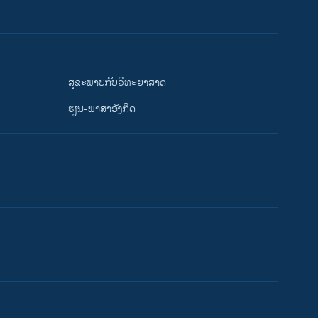
ສຸຂະພາບກັບວິທະຍາສາດ
ຮຽນ-ພາສາອັງກິດ