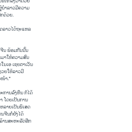
ໍ້​ຕົກລົງ​ວ່າ​ດ້ວຍ​
​ຜູ້ນຳ​ລາວ​ມີ​ຄວາມ​
ອີກ​ດ້ວຍ.
ທດ​ລາວ​ໄດ້​ຖະ​ແຫລ​
ນ ພ້ອມ​ກັນ​ນັ້ນ​
ມາ​ໃຫ້​ຄວາມ​ສົນ​
ນ​ເອ ​ເຊຍ​ຕາ​ເວັນ​
່ວຍ​ໃຫ້​ລາວ​ມີ​
ວໜ້າ."
ານ​ລົງ​ທຶນ ກໍ​ໄດ້​
ລາ ​ໂດຍ​ເປັນ​ການ​
​ຫລາຍ​ເປັນ​ພິ​ເສດ​
ີນ​ກໍ​ຍັງ​ໄດ້​
 ລ້ານ​ສະຫະລັດ​ອີກ​