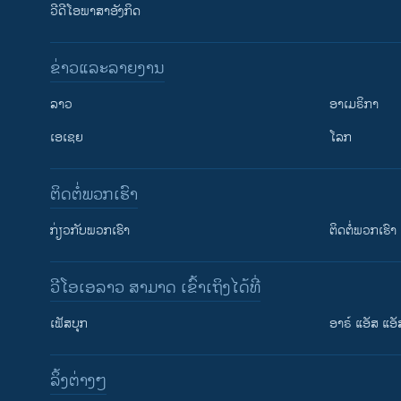
ວີດີໂອພາສາອັງກິດ
ຂ່າວແລະລາຍງານ
ລາວ
ອາເມຣິກາ
ເອເຊຍ
ໂລກ
ຕິດຕໍ່ພວກເຮົາ
ກ່ຽວກັບພວກເຮົາ
ຕິດຕໍ່ພວກເຮົາ
ວີໂອເອລາວ ສາມາດ ເຂົ້າເຖິງໄດ້ທີ່
ເຟັສບຸກ
ອາຣ໌ ແອັສ ແອັ
​ລິ້ງ​ຕ່າງໆ
ຕິດຕາມພວກເຮົາ ທີ່