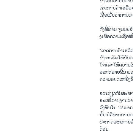
ຍິ່ງ​ໄປ​ກວ່າ​ນັ້ນການ​
ເຂດ​ການ​ຄ້າ​ເສລີ​ລະຫ
ເຊື່ອໝັ້ນ​ວ່າການ​ປະຕ
ດັ່ງ​ທີ່​ທ່ານ ຈູມ​
ງ​ເພື່ອ​ຄວາມ​ເຊື່ອ​ໝ
"ເຂດ​ການ​ຄ້າ​ເສລີ​
ຍັງ​ຈະ​ເຮັດ​ໃຫ້​ບ
ໃຈ​ແລະ​ໃຫ້​ຄວາມ​ສ
ອອກ​ຫລາຍຂື້ນ ພວກ​ຂ້
ຄວາມ​ສະດວກ​ຍິ່ງ​ຂື
ສ່ວນ​ກ່ຽວ​ກັບ​ສະພ
ສະ​ເໜີ​ລາຍ​ງານ​ວ່າກ
ລົງທຶນ​ໃນ 12 ພາກ​ກາ
ນັ້ນ ກໍ​ຄື​ພາກ​ການ​
ປະກາດ​ແຜນການ​ລົງທຶ
ດ້ວຍ.