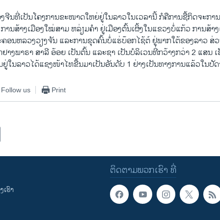
ຈີນ​ທີ່​ເປັນ​ໂຄງການ​ຂະໜາດ​ໃຫຍ່​ຢູ່​ໃນ​ລາວ​ໃນ​ເວລາ​ນີ້ ກໍ​ຄື​ການ​ຊື້​ກິດຈະການ
 ການ​ສ້າງ​ເມືອງ​ໃໝ່​ສາມ ຫລ່ຽມ​ຄຳ ຢູ່​ເມືອງ​ຕົ້ນ​ເຜິ້ງ​ໃນ​ແຂວງ​ບໍ່​ແກ້ວ ການ​ສ້າ
ອນຫລວງ​ວຽງ​ຈັນ ​ແລະ​ການ​ຂຸດ​ຄົ້ນ​ບໍ່​ແຮ່​ບ໊ອກ​ໄຊ້ຕ໌ ຢູ່​ພາກ​ໃຕ້​ຂອງ​ລາວ ສ່ວນ
ກ​ຢາງພາຣາ ສາລີ ອ້ອຍ ​ເປັນ​ຕົ້ນ ​ແລະ​ຊາ​ ​ເປັນ​ບໍລິ​ເວນ​ທີ່​ກວ້າງ​ກວ່າ 2 ​ແສນ ​ເຮັກ
ຢູ່​ໃນ​ລາວ​ໄດ້​ແຊງ​ໜ້າ​ໄທ​ຂື້ນ​ມາ​ເປັນອັນ​ດັບ 1 ຢ່າງ​ເປັນ​ທາງ​ການ​ແລ້ວ​ໃນ​ປັດຈຸ
Follow us
Print
ຕິດຕາມພວກເຮົາ ທີ່
ເຮົາ