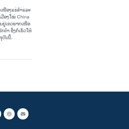
​ເໜືອ​ງ​ແຮ່​ຄຳ​ແລະ​
ງ​ເມື​ອງ​ໃໝ່ China
​ຢູ່​ເຂດ​ພາກ​ເໜືອ​
​ຕ້າ ຊຶ່ງ​ກໍ​ເຮັດ​ໃຫ້
ບັນ​ນີ້.