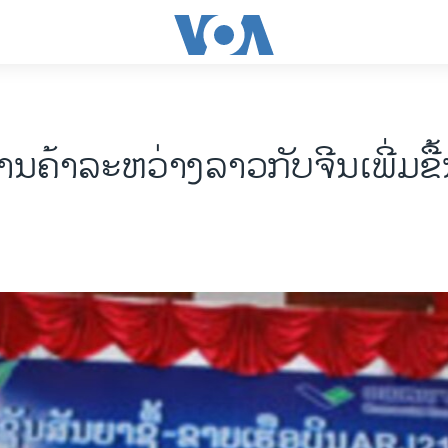
ານຄ້າລະຫວ່າງລາວກັບຈີນເພີ່ມຂື