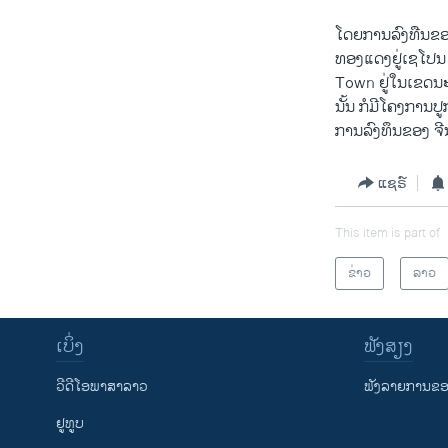
ໂດຍ​ການ​ລົງ​ທືນຂອງ​
ທອງ​ແດງ​ຢູ່​ເຊ​ໂປ​ນ
Town ຢູ່​ໃນ​ເຂດ​ນະຄ
ນັ້ນ ກໍ​ມີ​ໂຄງການ​ປູ
ການ​ລົງທຶນ​ຂອງ ຈີນ​
ແຊຣ໌
This item is part of
ຂ່າວ
ລາວ
ເບິ່ງ
ຟັງສຽງ
ວີດີໂອພາສາລາວ
ຟັງລາຍການຂອງ
ຢູທູບ