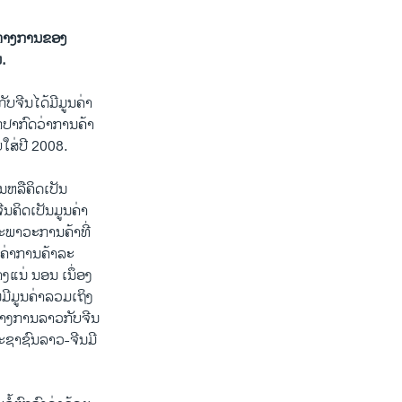
ີ້ທາງການຂອງ
.
ີນ​ໄດ້​ມີ​ມູນ​ຄ່າ
 ກໍ​ປາກົດ​ວ່າການ​ຄ້າ​
ບ​ໃສ່​ປີ 2008.
​ຫລື​ຄິດ​ເປັນ​
ນ​ຄິດ​ເປັນ​ມູນ​ຄ່າ​
ະພາວະ​ການ​ຄ້າ​ທີ່​
​ຄ່າ​ການ​ຄ້າ​ລະ​
ງ​ແນ່ ນອນ ​ເນຶ່ອງ
ີ​ມູນ​ຄ່າ​ລວມ​ເຖິງ
ທາງ​ການ​ລາວ​ກັບ​ຈີນ​
ປະຊາຊົນ​ລາວ-ຈີນ​ມີ​