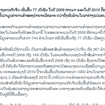
າງລາວກັບຈີນ ເພີ່ມຂື້ນ 77 ເປີເຊັນ ໃນປີ 2009 ຜ່ານມາ ແລະໃນປີ 2010 ນ
ໝັ້ນວ່າມູນຄ່າການຄ້າສອງຝ່າຍຈະມີຫລາຍ ກວ່ານຶ່ງພັນລ້ານໂດລາຢ່າງແນ່ນອນ
​ສະຫະ​ກຳ​ແລະ​ການ​ຄ້າ​ຂອງ​ລາວ​ລາຍ​ງານ​ວ່າສະພາວະ​ການຄ້າ​ລະ​ວ່າງລາວ​ກັບ​ຈ
ໍ່​ເນຶ່ອງ​ໃນ​ໄລຍະ​ນຶ່ງ​ທົດ​ສະ​ວັດ​ມາ​ນີ້ ​ໂດຍ​ສະ​ເພາະ​ແມ່ນ​ໃນ​ປີ 2009 ທີ່​ຜ່ານ​ມາ​ນີ້
ມູນ​ຄ່າ​ລວມ​ເກີນ​ກວ່າ 744 ລ້ານ​ໂດ​ລາ ຫລື​ເພີ່ມ​ຂື້ນ​ເຖິງ 77 ​ເປີ​ເຊັນ ​ເມື່ອ​ທຽ
້າ​ທັງ​ໝົດ​ດັ່ງກ່າວ​ນັ້ນ ​ເປັນ​ການ​ສົ່ງ​ອອກ​ສິນຄ້າ​ຂອງ​ລາວ​ໄປ​ຈີນ ​ເຖິງ 367 ລ້ານ
ີ່ມ​ຂື້ນ​ຈາກ​ປີ 2008 ​ເຖິງ 149​ ເປີ​ເຊັນ ​ໃນ​ຂະນະ​ທີ່​ລາວ​ເອງ​ນຳ​ເຂົ້າສິນຄ້າ​ຈາກ​ຈີ
ດ​ເປັນ​ອັດຕາ​ສະ​ເລ່ຍທີ່​ເພີ່ມຂື້ນ​ຈາກ​ປີ 2008 ​ເຖິງ 44 ​ເປີ​ເຊັນ ຊຶ່ງ​ພາຍ​ໃຕ້​ສ
ກ່າວ​ນີ້ ກໍ​ຍັງ​ເຮັດ​ໃຫ້​ທາງ​ການ​ຂອງ​ທັງ​ສອງ​ຝ່າຍ​ໄດ້​ສະ​ແດງ​ຄວາມ​ເຊື່ອ​ໝັ້ນ​ວ່າ​ມູນ
ໃນ ຕະຫລອດ​ຊ່ວງ​ປີ 2010 ນີ້​ຈະ​ເພີ່ມ​ຂື້ນເປັນ​ຫລາຍ​ກວ່າ 1000 ລ້ານ​ໂດ​ລາ​ຢ່າ
ຊ່ວງ 2 ​ເດືອນ​ທຳ​ອິດ​ຂອງ​ປີ 2010 ນີ້ ປາກົດ​ວ່າ ການ​ຄ້າ​ລະ​ຫວ່າງ​ລາວ​ກັບ​ຈີນ​ມ
ດ​ສຳຄັນ​ທີ່​ເຮັດ​ໃຫ້​ມູນ​ຄ່າ​ການ​ຄ້າ​ລະຫວ່າງ​ລາວ​ກັບ​ຈີນ​ເພີ່ມ​ຂື້ນ​ກໍ​ຍ້ອນ​ວ່າ 
ເທດ​ເປັນ​ຫຸ້ນ​ສ່ວນ​ທາງ​ຍຸດ​ທະ​ສາດ​ການ​ພັດທະ ນາ​ທາງ​ເສດຖະກິດ​ເພື່ອ​ເຮັດ​ໃຫ້​
ຢູ່ທີ່​ດີ​ຂື້ນ​ເລື້ອຍໆ.