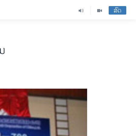
ສົດ
້ນ