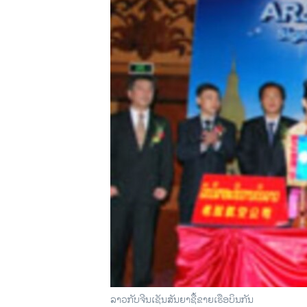
ວິທະຍາສາດ-ເທັກໂນໂລຈີ
ທຸລະກິດ
ພາສາອັງກິດ
ວີດີໂອ
ສຽງ
ລາຍການກະຈາຍສຽງ
ລາຍງານ
ລາວກັບຈີນເຊັນສັນຍາຊື້ຂາຍເຮືອບິນກັນ