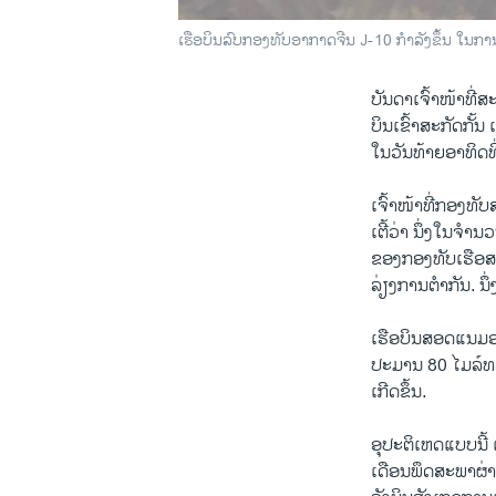
ເຮືອບິນລົບກອງທັບອາກາດຈີນ J-10 ກຳລັງຂຶ້ນ ໃນກາ
ບັນ​ດາ​ເຈົ້າ​ໜ້າ​ທີ່​
ບິນ​ເຂົ້າສະກັດ​ກັ້ນ
​ໃນ​ວັນ​ທ້າຍ​ອາທິດ​ທ
​ເຈົ້າ​ໜ້າ​ທີ່​ກອງທັ
​ເຕີ້​ວ່າ ນຶ່ງ​ໃນ​ຈຳ
ຂອງ​ກອງທັບ​ເຮືອ​ສະ
ລ່ຽງການ​ຕຳ​ກັນ. ນຶ່
​ເຮືອບິນ​ສອດ​ແນມ​ອ
ປະມານ 80 ໄມ​ລ໌ທະ​
ເກີດ​ຂຶ້ນ.
ອຸປະຕິ​ເຫດແບບ​ນີ້ ​ແ
​ເດືອນ​ພຶດສະພາຜ່ານ​