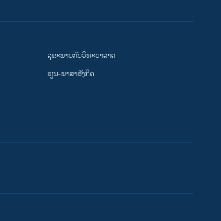
ສຸຂະພາບກັບວິທະຍາສາດ
ຮຽນ-ພາສາອັງກິດ