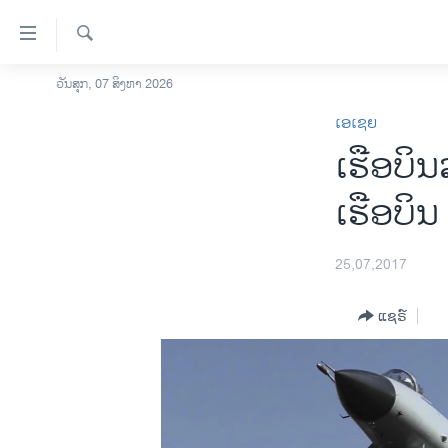
ລິ້ງ
ສຳຫລັບ
ເຂົ້າ
ຄົ້ນຫາ
ວັນສຸກ, 07 ສິງຫາ 2026
ໂຮມເພຈ
ຫາ
ເອເຊຍ
ລາວ
ຂ້າມ
ເຮືອບິນ
ຂ້າມ
ອາເມຣິກາ
ຂ້າມ
ການເລືອກຕັ້ງ ປະທານາທີບໍດີ ສະຫະລັດ
ເຮືອບິ
ໄປ
2024
ຫາ
ຂ່າວ​ຈີນ
ຊອກ
25,07,2017
ຄົ້ນ
ໂລກ
ແຊຣ໌
ເອເຊຍ
ອິດສະຫຼະພາບດ້ານການຂ່າວ
ຊີວິດຊາວລາວ
ຊຸມຊົນຊາວລາວ