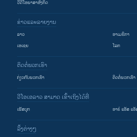
ວີດີໂອພາສາອັງກິດ
ຂ່າວແລະລາຍງານ
ລາວ
ອາເມຣິກາ
ເອເຊຍ
ໂລກ
ຕິດຕໍ່ພວກເຮົາ
ກ່ຽວກັບພວກເຮົາ
ຕິດຕໍ່ພວກເຮົາ
ວີໂອເອລາວ ສາມາດ ເຂົ້າເຖິງໄດ້ທີ່
ເຟັສບຸກ
ອາຣ໌ ແອັສ ແອັ
​ລິ້ງ​ຕ່າງໆ
ຕິດຕາມພວກເຮົາ ທີ່