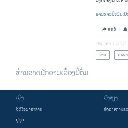
ລັງ​ບິນ​ສັງ​ເກດ​ການ​
ອ່ານຂ່າວນີ້ເພີ່ມເ
ແຊຣ໌
This item is part of
ຂ່າວ
ເອເຊຍ
ທ່ານອາດມັກອ່ານເລື້ອງນີ້ຕື່ມ
ເບິ່ງ
ຟັງສຽງ
ວີດີໂອພາສາລາວ
ຟັງລາຍການຂອງ
ຢູທູບ