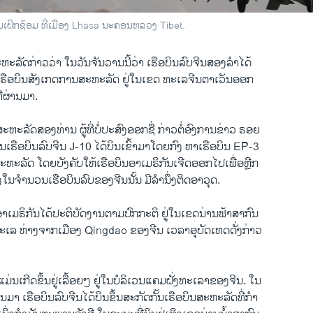
ນເຝິກຊ້ອມ ທີ່ເມືອງ Lhasa ນະຄອນຫລວງ Tibet.
ສະຫະລັດ​ກ່າວ​ວ່າ ​ໃນ​ວັນ​ຈັນ​ວານ​ນີ້​ວ່າ ເຮືອບິນ​ລົບ​ຈີນ​ສອງ​ລຳ​ໄດ້
 ​ເຮືອບິນ​ສັງ​ເກດ​ການ​ສະຫະລັດ ຢູ່​ໃນ​ເຂດ ​ທະ​ເລ​ຈີນຕາ​ເວັນ​ອອກ
ີ່​ຜ່ານ​ມາ.
ບ​ສະຫະລັດ​ສອງ​ທ່ານ ຜູ້​ທີ່​ບໍ່​ປະສົງ​ອອກ​ຊື່ ກ່າວ​ຕໍ່​ອົງການ​ຂ່າວ ຣອ​ຍ
ນວນ​ເຮືອບິນ​ລົບຈີນ J-10 ​ໄດ້​ບິນ​ເຂົ້າ​ມາ​ໂດຍ​ກົງ ​ຫາ​ເຮືອບິນ EP-3
ຫະລັດ ​ໂດຍບັງຄັບ​ໃຫ້​ເຮືອບິນ​ອາ​ເມຣິກັນເຈີດ​ອອກ​ໄປ​ເພື່ອ​ຫຼີ​ກ
ງ​ໃນ​ຈໍາ​ນວນ​ເຮືອບິນ​ລົບຂອງຈີນ​ນັ້ນ ມີລຳນຶ່ງຕິດ​ອາວຸດ.
າ​ເມຣິກັນ​ໄດ້​ປະຕິບັດ​ງານ​ຕາ​ມປົກກະຕິ ຢູ່​ໃນ​ເຂດ​ນ່ານຟ້າສາກົນ
ເລ ຫ່າງຈາກ​ເມືອງ Qingdao ຂອງຈີນ ​ເວລາ​ອຸບັດ​ເຫດ​ດັ່ງກ່າວ​
ມ່ນເກີດ​ຂຶ້ນຢູ່ເລື້ອຍ​ໆ ຢູ່ໃນ​ບໍລິ​ເວນ​ແຄມ​ຝັ່ງ​ທ​ະ​ເລາຂອງ​ຈີນ. ​ໃນ
ມາ ​ເຮືອບິນ​ລົບ​ຈີນ​ໄດ້ບິນ​ຂຶ້ນ​ສະກັດ​ກັ້ນເຮືອບິນ​ສະຫະລັດທີ່​ກຳ