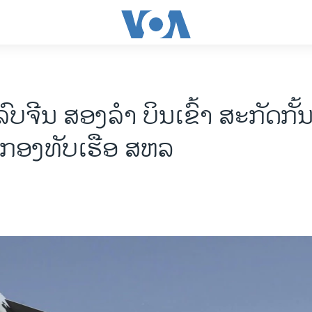
ລົບຈີນ ສອງລໍາ ບິນເຂົ້າ ສະກັດກັ້
ນ ກອງທັບເຮືອ ສຫລ