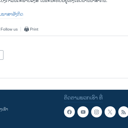
ເບິ່ງກຳ​ມັນ​ຕະພາບ​ລັງສີ ​ໃນ​ຂະນະ​ທີ່​ບິນ​ຢູ່​ເທິງ​ເຂດນ່ານ​ນໍ້າ​ສາກົນ.
ປັນພາສາອັງກິດ
Follow us
Print
ຕິດຕາມພວກເຮົາ ທີ່
ເຮົາ