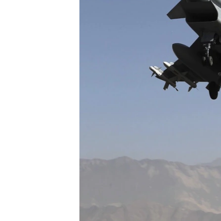
ວິທະຍາສາດ-ເທັກໂນໂລຈີ
ທຸລະກິດ
ພາສາອັງກິດ
ວີດີໂອ
ສຽງ
ລາຍການກະຈາຍສຽງ
ລາຍງານ