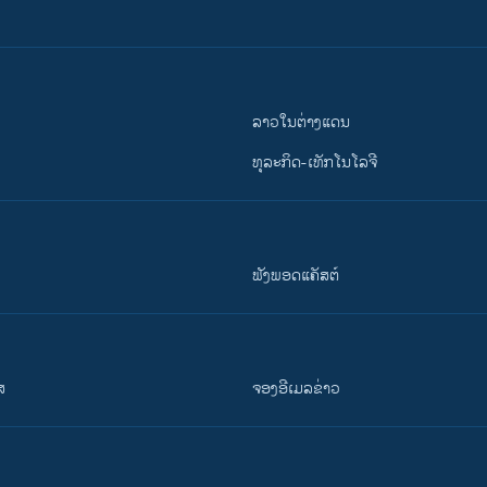
ລາວໃນຕ່າງແດນ
ທຸລະກິດ-ເທັກໂນໂລຈີ
ຟັງພອດແຄັສຕ໌
ສ
ຈອງອີເມລຂ່າວ