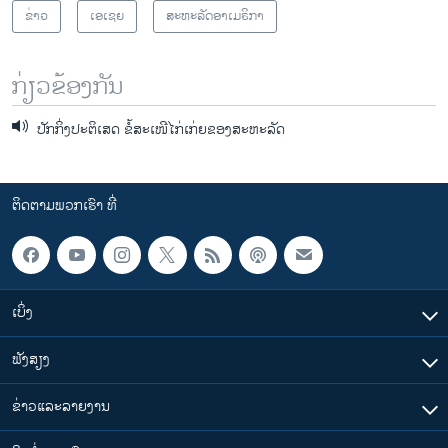
ຂ່າວ
ເອເຊຍ
ສະຫະລັດອາເມຣິກາ
ກ່ຽວຂ້ອງກັນ
ປັກກິ່ງປະຕິເສດ ຂໍ້ສະເໜີໄກ່ເກ່ຍຂອງສະຫະລັດ
ຕິດຕາມພວກເຮົາ ທີ່
ເບິ່ງ
ຟັງສຽງ
ຂ່າວແລະລາຍງານ