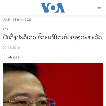
ລິ້ງ
ສຳຫລັບ
ເຂົ້າ
ວັນເສົາ, 08 ສິງຫາ 2026
ຫາ
ໂຮມເພຈ
ຂ່າວ
ຂ້າມ
ລາວ
ປັກກິ່ງປະຕິເສດ ຂໍ້ສະເໜີໄກ່ເກ່ຍຂອງສະຫະລັດ
ຂ້າມ
ອາເມຣິກາ
ຂ້າມ
02,11,2010
ໄປ
ການເລືອກຕັ້ງ ປະທານາທີບໍດີ ສະຫະລັດ 2024
ຫາ
ແຊຣ໌
ຂ່າວ​ຈີນ
ຊອກ
ຄົ້ນ
ໂລກ
ເອເຊຍ
ອິດສະຫຼະພາບດ້ານການຂ່າວ
ຊີວິດຊາວລາວ
ຊຸມຊົນຊາວລາວ