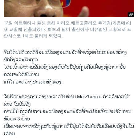
ວິທະຍາສາດ-ເທັກໂນໂລຈີ
ທຸລະກິດ
13일 아르헨티나 출신 르헤 마리오 베르고글리오 추기경(가운데)이
ພາສາອັງກິດ
새 교황에 선출되었다. 최초의 남미 출신이자 비유럽인 교황으로 프
란치스코 1세로 불리게 되었다.
ວີດີໂອ
ສຽງ
ຈີນໄດ້ປະຕິເສດຕໍ່ຂໍ້ສະເໜີຂອງສະຫະລັດທີ່ຈະຊ່ອຍໄກ່ເກ່ຍລະຫວ່າງ
ປັກກິ່ງແລະໂຕກຽວ
ລາຍການກະຈາຍສຽງ
ຕິດຕາມພວກເຮົາ ທີ່
ໂດຍເວົ້າວ່າການຂັດແຍ້ງຂອງຕົນກັບຍີ່ປຸ່ນກ່ຽວກັບເລື່ອງໝູ່ເກາະ ນັ້ນ
ລາຍງານ
ຄວນຈະໄດ້ຮັບການ
ແກ້ໄຂລະຫວ່າງປະເທດທັງສອງ.
ພາສາຕ່າງໆ
ໂຄສົກກະຊວງການຕ່າງປະເທດຈີນທ່ານ Ma Zhaoxu ກ່າວຕໍ່ພວກນັກ
ຂ່າວ ໃນວັນອັງ
ຄານມື້ນີ້ ກ່ຽວກັບການສະເໜີຂອງສະຫະລັດທີ່ຈະເປັນເຈົ້າພາບຈັດ ການ
ພົບປະ 3 ຝ່າຍ
ເພື່ອເຈລະຈາຫາລືກ່ຽວກັບໝູ່ເກາະທີ່ຍີ່ປຸ່ນໄດ້ຈັບກັບຕັນເຮືອປະມົງຈີນໃນ
ເດືອນ