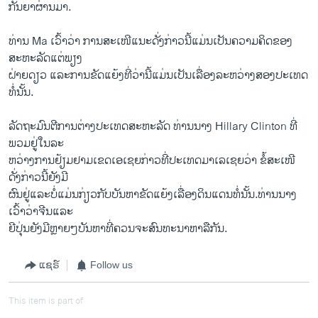
ກັນຍາຜ່ານມາ.
ທ່ານ Ma ເວົ້າວ່າ ການສະເໜີແນະດັ່ງກ່າວນີ້ແມ່ນເປັນຄວາມຄິດຂອງ
ສະຫະລັດແຕ່ພຽງ
ຝ່າຍດຽວ ແລະການຂັດແຍ້ງທີ່ວ່ານີ້ແມ່ນເປັນເລື່ອງລະຫວ່າງສອງປະເທດ
ທໍ່ນັ້ນ.
ລັດຖະມົນຕີການຕ່າງປະເທດສະຫະລັດ ທ່ານນາງ Hillary Clinton ທີ່
ພວມຢູ່ໃນລະ
ຫວ່າງການຢ້ຽມຢາມເຂດເອເຊຍກ່າວທີ່ປະເທດມາເລເຊຍວ່າ ຂໍ້ສະເໜີ
ດັ່ງກ່າວນີ້ຍັງມີ
ຜົນຢູ່ແລະບໍ່ແມ່ນກ່ຽວກັບບັນຫາຂັດແຍ້ງເລື່ອງດິນແດນທໍ່ນັ້ນ.ທ່ານນາງ
ເວົ້າວ່າຈີນແລະ
ຍີປຸ່ນຍັງມີຫຼາຍໆບັນຫາທີ່ຄວນຈະສົນທະນາຫາລືກັນ.
ແຊຣ໌
Follow us
This item is part of