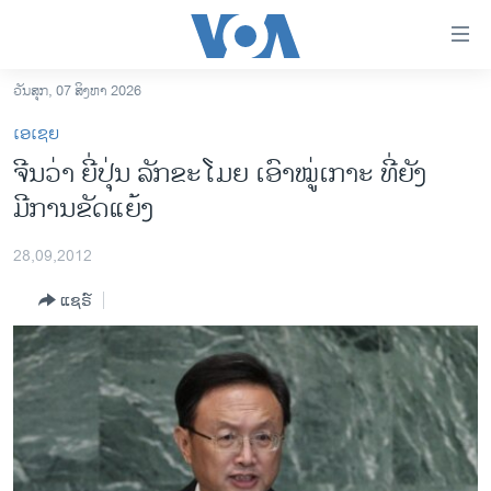
ລິ້ງ
ສຳຫລັບ
ເຂົ້າ
ວັນສຸກ, 07 ສິງຫາ 2026
ຫາ
ໂຮມເພຈ
ເອເຊຍ
ຂ້າມ
ລາວ
ຈີນວ່າ ຍີ່ປຸ່ນ ລັກຂະໂມຍ ເອົາໝູ່ເກາະ ທີ່ຍັງ
ຂ້າມ
ອາເມຣິກາ
ມີການຂັດແຍ້ງ
ຂ້າມ
ໄປ
ການເລືອກຕັ້ງ ປະທານາທີບໍດີ ສະຫະລັດ 2024
ຫາ
28,09,2012
ຂ່າວ​ຈີນ
ຊອກ
ແຊຣ໌
ຄົ້ນ
ໂລກ
ເອເຊຍ
ອິດສະຫຼະພາບດ້ານການຂ່າວ
ຊີວິດຊາວລາວ
ຊຸມຊົນຊາວລາວ