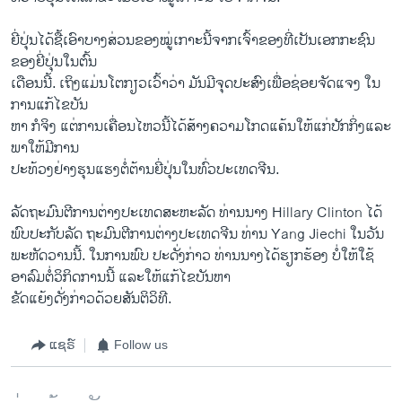
ຍີ່ປຸ່ນໄດ້ຊື້ເອົາບາງສ່ວນຂອງໝູ່ເກາະນີ້ຈາກເຈົ້າຂອງທີ່ເປັນເອກກະຊົນ
ຂອງຍີ່ປຸ່ນໃນຕົ້ນ
ເດືອນນີ້. ເຖິງແມ່ນໂຕກຽວເວົ້າວ່າ ມັນມີຈຸດປະສົງເພື່ອຊ່ອຍຈັດແຈງ ໃນ
ການແກ້ໄຂບັນ
ຫາ ກໍຈິງ ແຕ່ການເຄື່ອນໄຫວນີ້ໄດ້ສ້າງຄວາມໂກດແຄ້ນໃຫ້ແກ່ປັກກິ່ງແລະ
ພາໃຫ້ມີການ
ປະທ້ວງຢ່າງຮຸນແຮງຕໍ່ຕ້ານຍີ່ປຸ່ນໃນທົ່ວປະເທດຈີນ.
ລັດຖະມົນຕີການຕ່າງປະເທດສະຫະລັດ ທ່ານນາງ Hillary Clinton ໄດ້
ພົບປະກັບລັດ ຖະມົນຕີການຕ່າງປະເທດຈີນ ທ່ານ Yang Jiechi ໃນວັນ
ພະຫັດວານນີ້. ໃນການພົບ ປະດັ່ງກ່າວ ທ່ານນາງໄດ້ຮຽກຮ້ອງ ບໍ່ໃຫ້ໃຊ້
ອາລົມຕໍ່ວິກິດການນີ້ ແລະໃຫ້ແກ້ໄຂບັນຫາ
ຂັດແຍ້ງດັ່ງກ່າວດ້ວຍສັນຕິວິທີ.
ແຊຣ໌
Follow us