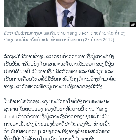
ວິທະຍາສາດ-ເທັກໂນໂລຈີ
ທຸລະກິດ
ພາສາອັງກິດ
ລັດຖະມົນຕີການຕ່າງປະເທດຈີນ ທ່ານ Yang Jiechi ກ່າວຄຳປາໄສ ຕໍ່ກອງ
ວີດີໂອ
ປະຊຸມ ສະມັດຊາໃຫຍ່ ສປຊ ທີ່ນະຄອນນິວຢອກ (27 ກັນຍາ 2012)
ສຽງ
ລັດຖະມົນຕີການຕ່າງປະເທດຈີນກ່າວວ່າ ການຊື້ໝູ່ເກາະທີ່ຍັງ
ລາຍການກະຈາຍສຽງ
ເປັນບັນຫາຂັດແຍ້ງ ໃນເຂດທະເລຈີນຕາເວັນອອກ ຂອງຍີ່ປຸ່ນ
ຕິດຕາມພວກເຮົາ ທີ່
ເມື່ອບໍ່ດົນມານີ້ ເປັນການຊື້ທີ່ ຜິດກົດໝາຍແລະບໍ່ສົມບູນ ແລະ
ລາຍງານ
ເປັນການເຄື່ອນໄຫວທີ່ບໍ່ມີຜົນກະທົບໃດໆຕໍ່ການອ້າງກຳມະສິດ
ທາງປະຫວັດສາດເໜືອໝູ່ເກາະຫີນດັ່ງກ່າວຂອງປັກກິ່ງ.
ພາສາຕ່າງໆ
ໃນຄຳປາໄສຕໍ່ກອງປະຊຸມສະມັດຊາໃຫຍ່ອົງການສະຫະປະ
ຊາຊາດ ໃນຕອນແລງ ຂອງວັນພະຫັດວານນີ້ ທ່ານ Yang
Jiechi ກ່າວວ່າການຊື້ໝູ່ເກາະດັ່ງກ່າວຂອງຍີ່ປຸ່ນແມ່ນເປັນ
ການລະເມີດຢ່າງຮ້າຍແຮງຕໍ່ອະທິປະໄຕຂອງຈີນ. ທ່ານເວົ້າ
ວ່າ ມັນບໍ່ສາມາດປ່ຽນແປງຄວາມຈິງທາງດ້ານປະຫວັດສາດ
ທີ່ວ່າຍີ່ປຸ່ນໄດ້ລັກຂະໂມຍເອົາໝູ່ເກາະນີ້ ໄປຈາກຈີນ.