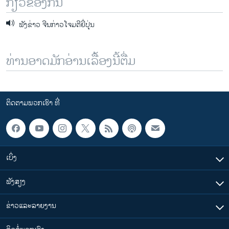
ກ່ຽວຂ້ອງກັນ
ຟັງຂ່າວ ຈີນກ່າວໂຈມຕີຍີ່ປຸ່ນ
ທ່ານອາດມັກອ່ານເລື້ອງນີ້ຕື່ມ
ຕິດຕາມພວກເຮົາ ທີ່
ເບິ່ງ
ຟັງສຽງ
ຂ່າວແລະລາຍງານ