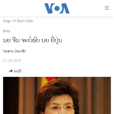
ລິ້ງ
ສຳຫລັບ
ເຂົ້າ
ວັນສຸກ, 07 ສິງຫາ 2026
ຫາ
ໂຮມເພຈ
ຂ່າວ
ຂ້າມ
ລາວ
ນຍ ຈີນ ຈະບໍ່ພົບ ນຍ ຍີ່ປຸ່ນ
ຂ້າມ
ອາເມຣິກາ
ຂ້າມ
ໄພສານ ວໍຣະຈັກ
ໄປ
ການເລືອກຕັ້ງ ປະທານາທີບໍດີ ສະຫະລັດ 2024
ຫາ
21,09,2010
ຂ່າວ​ຈີນ
ຊອກ
ຄົ້ນ
ແຊຣ໌
ໂລກ
ເອເຊຍ
ອິດສະຫຼະພາບດ້ານການຂ່າວ
ຊີວິດຊາວລາວ
ຊຸມຊົນຊາວລາວ