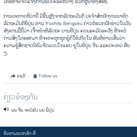
ເທື່ອທີ່ຈະຈັດແຈງການພົບປະລະຫວ່າງ ພວກຜູ້ນຳທັງສອງ.
ການປະກາດທີ່ວ່ານີ້ ມີຂຶ້ນຫຼັງຈາກລັດຖະມົນຕີ ປະຈຳສຳນັກງານນາຍົກ
ລັດຖະມົນຕີຍີ່ປຸ່ນ ທ່ານ Yoshito Sengoku ກ່າວຕໍ່ພວກນັກຂ່າວໃນວັນ
ອັງຄານມື້ນີ້ວ່າ ເຈົ້າໜ້າທີ່ລັດຖະ ບານຍີ່ປຸ່ນ ຄວນລະມັດລະວັງ ທີ່​ຈະ​ບໍ່​
ກ່າວ​ສິ່ງ​ໃດ​ອອກ​ມາ ​ທີ່ຈະກະຕຸກຊຸກຍູ້ກໍ່ໃຫ້ເກີດໃນ ອັນທີ່ທ່ານເອີ້ນວ່າ
ຄວາມຮູ້ສຶກຊາດນິຍົມຈັດ​ແບບ​ໃຈແຄບ ຢູ່ໃນຍີ່ປຸ່ນ ຈີນ ແລະປະເທດ ອື່ນ
ໆ.
ແຊຣ໌
Follow us
ກ່ຽວຂ້ອງກັນ
ນຍ ຈີນ ຈະບໍ່ພົບ ນຍ ຍີ່ປຸ່ນ
ຕິດຕາມພວກເຮົາ ທີ່