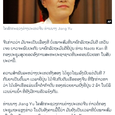
ວິທະຍາສາດ-ເທັກໂນໂລຈີ
ທຸລະກິດ
ພາສາອັງກິດ
ໂຄສົກກະຊວງຕ່າງປະເທດຈີນ ທ່ານນາງ Jiang Yu
ວີດີໂອ
ສຽງ
ຈີນກ່າວວ່າ ມັນຈະເປັນເລື່ອງທີ່ ບໍ່ເໝາະສົມທີ່ນາຍົກລັດຖະມົນຕີ ເຫວັນ
ເຈຍ ບາວຈະພົບປະກັບ ນາຍົກລັດຖະມົນຕີຍີ່ປຸ່ນ ທ່ານ Naoto Kan ທີ່
ລາຍການກະຈາຍສຽງ
ກອງປະຊຸມສຸດຍອດອົງການສະຫະປະຊາຊາດທີ່ນະຄອນນິວຢອກ ໃນສັບ
ຕິດຕາມພວກເຮົາ ທີ່
ປະດານີ້.
ລາຍງານ
ຄວາມສຳພັນລະຫວ່າງປະເທດທັງສອງ ໄດ້ຊຸດໂຊມລົງນັບແຕ່ວັນທີ 7
ກັນຍາເປັນຕົ້ນມາ ເວລາຍີ່ປຸ່ນ ໄດ້ຈັບກັບຕັນເຮືອຂອງຈີນ ທີ່ຖືກກ່າວຫາ
ພາສາຕ່າງໆ
ວ່າ ໄດ້ເອົາເຮືອແລ່ນເຂົ້າຕຳກຳປັ່ນ ຂອງໜ່ວຍຍາມຝັ່ງຍີ່ປຸ່ນ 2 ລຳ ໃນບໍລິ
ເວນນ່ານນໍ້າ ທີ່ຍັງມີການຂັດແຍ້ງກັນ.
ທ່ານນາງ Jiang Yu ໂຄສົກກະຊວງການຕ່າງປະເທດຈີນ ກ່າວຕໍ່ກອງ
ປະຊຸມຖະແຫຼງຂ່າວ ໃນວັນອັງຄານມື້ນີ້ວ່າ ມັນຍັງເປັນເວລາທີ່ບໍ່ເໝາະສົມ