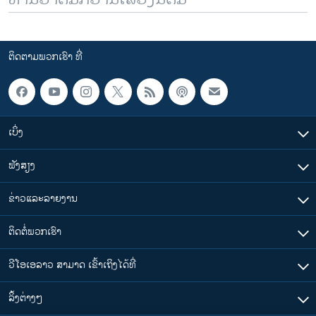
ຕິດຕາມພວກເຮົາ ທີ່
ເບິ່ງ
ຟັງສຽງ
ຂ່າວແລະລາຍງານ
ຕິດຕໍ່ພວກເຮົາ
ວີໂອເອລາວ ສາມາດ ເຂົ້າເຖິງໄດ້ທີ່
​ລິ້ງ​ຕ່າງໆ