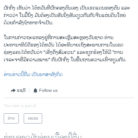
ປັກກິ່ງ ເຫັນວ່າ ໄຕ້ຫວັນທີ່ປົກຄອງຕົນເອງ ເປັນເຂດແດນຂອງຕົນ ແລະ
ກ່າວວ່າ ໃນມື້ນຶ່ງ ມັນຕ້ອງເປັນອັນນຶ່ງອັນດຽວກັນກັບຈີນແຜ່ນດິນໃຫຍ່
ດ້ວຍກຳລັງຖ້າຫາກຈຳເປັນ.
ໃນການກ່າວຖະແຫລງຢູ່ທີ່ການສະເຫຼີມສະຫຼອງວັນຊາດ ທ່ານ
ປະທານາທິບໍດີຂອງໄຕ້ຫວັນ ໄດ້ອະທິບາຍເຖິງສະພາບການໃນເຂດ
ຊ່ອງແຄບໄຕ້ຫວັນວ່າ "ເຄັ່ງຕຶງສົມຄວນ" ແລະຮຽກຮ້ອງໃຫ້ມີ "ການ
ເຈລະຈາທີ່ມີຄວາມໝາຍ" ກັບປັກກິ່ງ ໃນພື້ນຖານຄວາມເທົ່າທຽມກັນ.
ອ່ານຂ່າວນີ້ຕື່ມ ເປັນພາສາອັງກິດ
ແຊຣ໌
Follow us
This item is part of
ຂ່າວ
ເອເຊຍ
ທ່ານອາດມັກອ່ານເລື້ອງນີ້ຕື່ມ