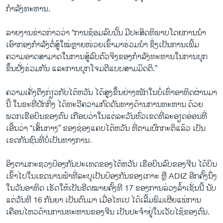
ກຳລັງທະຫານ.
ລາຍງານຂ່າວກ່າວວ່າ “ການຊ້ອມລົບນັ້ນ ມີປະສິດທິພາບໂດຍການນຳ
ເອົາກອງກຳລັງຕໍ່ສູ້ໃໝ່ຫຼາຍໜ່ວຍເຂົ້າມາຮ່ວມນຳ ຊຶ່ງເປັນການເພີ້ມ
ຄວາມອາດສາມາດໃນການສູ້ລົບຕົວຈິງຂອງກຳລັງທະຫານໃນການບຸກ
ຂຶ້ນຝັ່ງຮ່ວມກັນ ແລະການບຸກໂຈມຕີແບບສາມມິດຕິ.”
ຄວາມເຄັ່ງຕຶງກ່ຽວກັບໄຕ້ຫວັນ ໄດ້ສູງຂຶ້ນຢ່າງໜັກໃນບໍ່ເທົ່າອາທິດຜ່ານມາ
ນີ້ ໃນຂະທີ່ປັກກິ່ງ ໄດ້ທະວີຄວາມກົດດັນທາງດ້ານການທະຫານ ດ້ວຍ
ພວກເຮືອບິນຂອງຕົນ ເກືອບວ່າໃນແຕ່ລະວັນທົ່ວເຂດທີ່ລະອຽດອ່ອນທີ່
ເອີ້ນວ່າ “ເສັ້ນກາງ” ຂອງຊ່ອງແຄບໄຕ້ຫວັນ ທີ່ຕາມປົກກະຕິແລ້ວ ເປັນ
ເຂດກັນຊົນທີ່ບໍ່ເປັນທາງການ.
ອິງຕາມກະຊວງປ້ອງກັນປະເທດຂອງໄຕ້ຫວັນ ເຮືອບິນລົບຂອງຈີນ ໄດ້ບິນ
ເຂົ້າໄປໃນເຂດນານຟ້າທີ່ລະບຸເປັນປ້ອງກັນຂອງເກາະ ຫຼື ADIZ ອີກຄັ້ງນຶ່ງ
ໃນວັນອາທິດ ເຮັດໃຫ້ເປັນຂີດໝາຍຄັ້ງທີ 17 ຂອງການລ່ວງລ້ຳເຊັ່ນນີ້ ນັບ
ແຕ່ວັນທີ 16 ກັນຍາ ເປັນຕົນມາ ເມື່ອໄທເປ ໄດ້ເລີ້ມພິມເຜີຍແພ່ການ
ເຄືອນໄຫວດ້ານການທະຫານຂອງຈີນ ເປັນປະຈຳຢູ່ໃນເວັບໄຊ້ຂອງຕົນ.