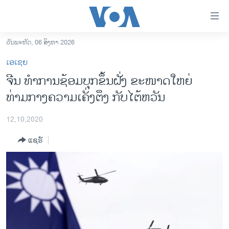
ລິ້ງ
ສຳຫລັບ
ເຂົ້າ
ວັນພະຫັດ, 06 ສິງຫາ 2026
ຫາ
ໂຮມເພຈ
ເອເຊຍ
ຂ້າມ
ລາວ
ຈີນ ທຳການຊ້ອມບຸກຂຶ້ນຝັ່ງ ຂະໜາດໃຫຍ່
ຂ້າມ
ອາເມຣິກາ
ທ່າມກາງຄວາມເຄັ່ງຕຶງ ກັບໄຕ້ຫວັນ
ຂ້າມ
ໄປ
ການເລືອກຕັ້ງ ປະທານາທີບໍດີ ສະຫະລັດ 2024
ຫາ
12,10,2020
ຂ່າວ​ຈີນ
ຊອກ
ແຊຣ໌
ຄົ້ນ
ໂລກ
ເອເຊຍ
ອິດສະຫຼະພາບດ້ານການຂ່າວ
ຊີວິດຊາວລາວ
ຊຸມຊົນຊາວລາວ