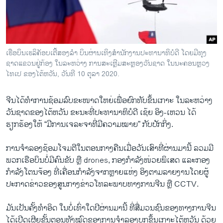
ວິທະຍາສາດ-ເທັກໂນໂລຈີ
ທຸລະກິດ
ພາສາອັງກິດ
ເຮືອບິນເຮລິຄັອບເຕີ້ສອງລຳ ບິນຜ່ານເທິງສຳນັກງານປະທານາທິບໍດີ ໂດຍມີທຸງ
ວີດີໂອ
ຊາດແຂວນຢູ່ກ້ອງ ໃນລະຫວ່າງ ການສະເຫຼີມສະຫຼອງວັນຊາດ ໃນນະຄອນຫຼວງ
ໄທເປ ຂອງໄຕ້ຫວັນ, ວັນທີ 10 ຕຸລາ 2020.
ສຽງ
ຈີນໄດ້ທຳການຊ້ອມລົບຂະໜາດໃຫຍ່ເພື່ອຍົກທັບຂຶ້ນເກາະ ໃນລະຫວ່າງ
ລາຍການກະຈາຍສຽງ
ຕິດຕາມພວກເຮົາ ທີ່
ວັນຊາດຂອງໄຕ້ຫວັນ ຂະນະທີ່ປະທານາທິບໍດີ ເຊ້ຍ ອິງ-ເຫວນ ໄດ້
ລາຍງານ
ຮຽກຮ້ອງໃຫ້ “ມີການເຈລະຈາທີ່ມີຄວາມໝາຍ” ກັບປັກກິ່ງ.
ການຈຳລອງຊ້ອມໂຈມຕີໃນຕອນກາງຄືນເມື່ອວັນເສົາທີ່ຜ່ານມານີ້ ລວມມີ
ພາສາຕ່າງໆ
ພວກເຮືອບິນບໍ່ມີຄົນຂັບ ຫຼື drones, ກອງກຳລັງໜ່ວຍພິເສດ ແລະກອງ
ກຳລັງໂຕນຈ້ອງ ທີ່ເຄື່ອນກຳລັງຈາກຫຼາຍແຫ່ງ ອິງຕາມລາຍງານໂດຍຜູ້
ປະກາດຂ່າວຂອງສູນກາງຂ່າວໂທລະພາບທາງການຈີນ ຫຼື CCTV.
ມັນເປັນຄັ້ງທຳອິດ ໃນບໍ່ເທົ່າໃດປີຜ່ານມານີ້ ທີ່ສື່ມວນຊົນຂອງທາງການຈີນ
ໄດ້ເປີດເຜີຍຂັ້ນຕອນທັງໝົດຂອງການຈຳລອງບຸກຂຶ້ນເກາະໄຕ້ຫວັນ ດ້ວຍ