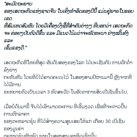
“ສະມັດຖະພາບ
ຂອງເສດ​ຖະກິດ​ແຫ່ງຊາດ​ຈີນ ​ໃນເຄິ່ງ​ທຳ​ອິດ​ຂອງ​ປີ​ນີ້ ​ແມ່ນ​ຢູ່​ພາຍ​ໃນ​ຂອບ​
ເຂດ
​ທີ່ສົມເຫດສົມຜົນ ​ໂດຍມີ​ເຄື່ອງ​ບົ່ງ​ຊີ້ທີ່​ສຳຄັນ​ຕ່າງໆ ທີ່​ບອກວ່າ​ ​ເສດຖະກິດ
ຈະ ຄ່ອຍໆ​ປັບ​ຕົວດີ​ຂຶ້ນ​ ແລະ ມີ​ແນ​ວ​ໂນ້ມວ່າ​ຈະພັດທະນາ ຢ່າງ​ໝັ້ນຄົງ ​
ແລະ ​
ເຂັ້ມແຂງ​ດີ.”
​ເສດຖະກິດ​ທີ່​ໃຫຍ່​ທີ່​ສຸດ ອັນ​ດັບ​ສອງຂອງ​ໂລກ ​ໄດ້​ປະ​ເຊີນ​ກັບ ການ​ຕົກ​ຕ່ຳ
ລົງ​ຢ່າງ​
ກະທັນຫັນ ​ໂດຍ​ທີ່​ບໍ່​ໄດ້​ຄາດ​ຄະ​ເນ​ໄວ້ ​ໃນ​ສອງ​ສາມ​ປີ​ຜ່ານມາ​ນີ້ ຫຼັງຈາກ​ທີ່​
ໄດ້​ມີ​ການ​
ຂະຫຍາຍຕົວ​ເປັນ​ເວລາ 3 ທົດ​ສະ​ວັດ ​ໃນ​ອັດຕາກາຍສິບເປີເຊັນຂຶ້ນໄປ.
​ເມື່ອ​ບໍ່​ດົນ​ມາ​ນີ້ ຈີນ​ໄດ້​ເອົາ​ມາດ​ຕະການ ທີ່​ເຂັ້ມງວດ ​ເພື່ອ​ທີ່​ຈະ​ຕ່າວປີ້ນ ​
ການຕົກລາຄາ
ຂອງ​ຕະຫລາດ​ຮຸ້ນ ທີ່​ໄດ້​ສ້າງຄວາມສູນເສຍໃຫ້ແກ່​ ເກືອບ 30 ​ເປີເຊັນ
ຂອງມູນຄ່າ
ຕະຫຼາດຮຸ້ນທັງໝົດ ພາຍ​ໃນ​ສອງ​ສາມ​ອາທິດ​ເທົ່າ​ນັ້ນ.