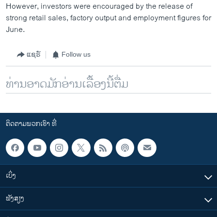
However, investors were encouraged by the release of
strong retail sales, factory output and employment figures for
June.
ແຊຣ໌
Follow us
ທ່ານອາດມັກອ່ານເລື້ອງນີ້ຕື່ມ
ຕິດຕາມພວກເຮົາ ທີ່
ເບິ່ງ
ຟັງສຽງ