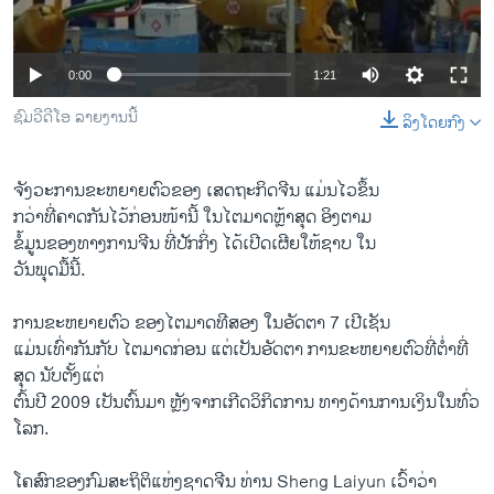
ວິທະຍາສາດ-ເທັກໂນໂລຈີ
ທຸລະກິດ
0:00
1:21
ພາສາອັງກິດ
ຊົມວີດີໂອ ລາຍງານນີ້
ລິງໂດຍກົງ
ວີດີໂອ
ສຽງ
ຈັງ​ວະການຂະຫຍາຍຕົວ​ຂອງ ເສດຖະກິດ​ຈີນ ​ແມ່ນໄວ​ຂຶ້ນ
ກວ່າທີ່​ຄາດ​ກັນ​ໄວ້​ກ່ອນໜ້ານີ້ ​ໃນ​ໄຕ​ມາດຫຼ້າສຸດ ອິງ​ຕາມ
ລາຍການກະຈາຍສຽງ
ຕິດຕາມພວກເຮົາ ທີ່
ຂໍ້​ມູນ​ຂອງທາງ​ການຈີນ ທີ່​ປັກ​ກິ່ງ ໄດ້​ເປີດ​ເຜີຍ​ໃຫ້​ຊາບ ​ໃນ
ລາຍງານ
​ວັນ​ພຸດ​ມື້​ນີ້.
​ການ​ຂະຫຍາຍຕົວ ​ຂອງ​ໄຕ​ມາດ​ທີສອງ ​ໃນອັດຕາ​ 7 ​ເປີ​ເຊັນ
ພາສາຕ່າງໆ
​ແມ່ນ​ເທົ່າກັນ​ກັບ ​ໄຕ​ມາດ​ກ່ອນ ​ແຕ່​ເປັນ​ອັດຕາ​ ການ​ຂະຫຍາຍຕົວ​ທີ່​ຕ່ຳ​ທີ່​
ສຸດ ນັບ​ຕັ້ງ​ແຕ່​
ຕົ້ນປີ 2009 ເປັນຕົ້ນມາ ​ຫຼັງຈາກ​ເກີດ​ວິ​ກິດ​ການ​ ທາງ​ດ້ານ​ການ​ເງິນ​ໃນ​ທົ່ວ​
ໂລກ.
​ໂຄສົກ​ຂອງ​ກົມ​ສະຖິຕິ​ແຫ່ງ​ຊາດ​ຈີນ ທ່ານ Sheng Laiyun ​ເວົ້າ​ວ່າ