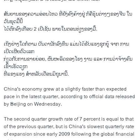
​ສັນຍານ​ຂອງ​ຄວາມ​ອ່ອນ​ໄຫວ ​ທີ່​ຍັງ​ຄົງ​ຄ້າງຢູ່ ກໍຄືຮຸ້ນ​ຕ່າງໆ​ຂອງ​ຈີນ ​ໃນ​
ວັນ​ພຸດ​ມື້​ນີ້
ໄດ້​ຕົກລົງ​ເກືອບ 2 ​ເປີ​ເຊັນ ພາຍ​ໃນ​ຕອນ​ທ່ຽງຂອງມື້.
​ເຖິງ​ຢ່າງ​ໃດ​ກໍ​ຕາມ ບັນດາ​ນັກ​ລົງທຶນ ​ແມ່ນໄດ້ຮັບແຮງຊຸກຍູ້ ​ຈາກ ການ​
ເປີດ​ເຜີຍຕົວ​ເລກ​
ກ່ຽວກັບການ​ຂາຍຍ່ອຍ, ຜົນ​ຜະລິດ​ຂອງໂຮງ ງານ ​ແລະ ການວ່າຈ້າງຄົນ
ເຂົ້າເຮັດວຽກ
ທີ່​ແຂງ​ແຮງ ​ສຳ​ຫລັບ​ເດືອນ​ມິຖຸນານີ້.
China's economy grew at a slightly faster than expected
pace in the latest quarter, according to official data released
by Beijing on Wednesday.
The second quarter growth rate of 7 percent is equal to that
of the previous quarter, but is China's slowest quarterly rate
of expansion since early 2009 following the global financial