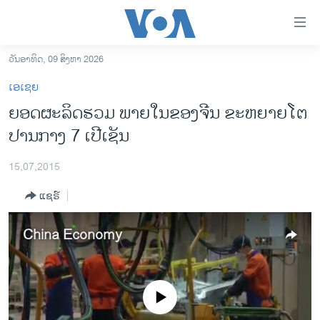
ລິ້ງ
ສຳຫລັບ
ເຂົ້າ
ວັນອາທິດ, 09 ສິງຫາ 2026
ຫາ
ໂຮມເພຈ
ເອເຊຍ
ຂ້າມ
ລາວ
ຍອດຜະລິດຮວມ ພາຍໃນຂອງຈີນ ຂະຫຍາຍໂຕ
ຂ້າມ
ອາເມຣິກາ
ປານກາງ 7 ເປີເຊັນ
ຂ້າມ
ໄປ
ການເລືອກຕັ້ງ ປະທານາທີບໍດີ ສະຫະລັດ 2024
ຫາ
15,07,2015
ຂ່າວ​ຈີນ
ຊອກ
ແຊຣ໌
ຄົ້ນ
ໂລກ
ເອເຊຍ
China Economy
ອິດສະຫຼະພາບດ້ານການຂ່າວ
ຊີວິດຊາວລາວ
No media source currently available
ຊຸມຊົນຊາວລາວ