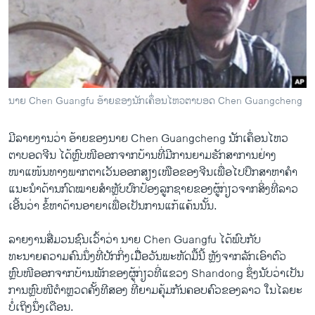
ວິທະຍາສາດ-ເທັກໂນໂລຈີ
ທຸລະກິດ
ພາສາອັງກິດ
ວີດີໂອ
ນາຍ Chen Guangfu ອ້າຍຂອງນັກເຄຶ່ອນໄຫວຕາບອດ Chen Guangcheng
ສຽງ
ມີ​ລາຍງານ​ວ່າ ອ້າຍ​ຂອງ​ນາຍ Chen Guangcheng ນັກ​ເຄຶ່ອນ​ໄຫວ​
ລາຍການກະຈາຍສຽງ
ຕິດຕາມພວກເຮົາ ທີ່
ຕາບອດ​ຈີນ ​ໄດ້​ຫຼົບໜີ​ອອກ​ຈາກບ້ານ​ທີ່​ມີ​ການຍາມ​ຮັກສາ​ການຢ່າງ
ລາຍງານ
ໜາແໜ້ນທາງພາກຕາ​ເວັນ​ອອກສຽງ​ເໜືອ​ຂອງ​ຈີນເພື່ອໄປ​ປຶກສາ​ຫາ​ຄໍາ​
ແນະ​ນໍາ​ດ້ານ​ກົດໝາຍ​ສຳ​ຫຼັບປົກ​ປ້ອງລູກ​ຊາຍ​ຂອງ​ຜູ້ກ່ຽວຈາກ​ສິ່ງ​ທີ່​ລາວ
ເອີ້ນ​ວ່າ ຂໍ້​ຫາ​ດ້ານ​ອາຍາ​ເພື່ອ​ເປັນການ​ແກ້​ແຄ້ນ​ນັ້ນ.
ພາສາຕ່າງໆ
ລາຍ​ງານ​ສື່​ມວນ​ຊົນ​ເວົ້າວ່າ ນາຍ Chen Guangfu ​ໄດ້​ພົບ​ກັບ
ທະນາຍຄວາມ​ຄົນ​ນຶ່ງ​ທີ່​ປັກ​ກິ່ງ​ເມື່ືອວັນ​ພະຫັດ​ມື້​ນີ້ ຫຼັງຈາກ​ລັກ​ເອົາ​ຕົວ
ຫຼົບໜີ​ອອກ​ຈາກ​ບ້ານ​ພັກ​ຂອງ​ຜູ້ກ່ຽວ​ທີ່​ແຂວງ Shandong ຊຶ່ງ​ນັບ​ວ່າ​ເປັນ
ການຫຼົບໜີຕໍາຫຼວດຄັ້ງທີ​ສອງ ທີ່ຍາມ​ຄຸ້ມ​ກັນ​ຄອບຄົວ​ຂອງ​ລາວ​ ​ໃນ​ໄລຍະ​
ບໍ່ເຖິງ​ນຶ່ງ​ເດືອນ.