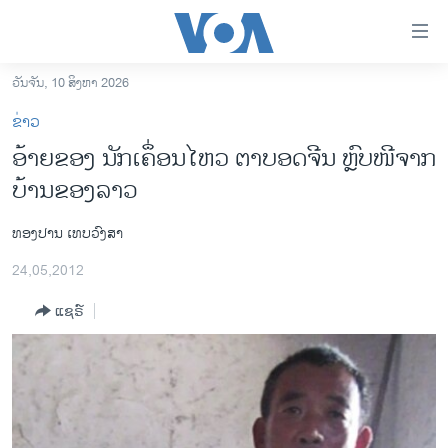
ລິ້ງ
ສຳຫລັບ
ເຂົ້າ
ວັນຈັນ, 10 ສິງຫາ 2026
ຫາ
ໂຮມເພຈ
ຂ່າວ
ຂ້າມ
ລາວ
ອ້າຍຂອງ ນັກເຄຶ່ອນໄຫວ ຕາບອດຈີນ ຫຼົບໜີຈາກ
ຂ້າມ
ອາເມຣິກາ
ບ້ານຂອງລາວ
ຂ້າມ
ໄປ
ການເລືອກຕັ້ງ ປະທານາທີບໍດີ ສະຫະລັດ 2024
ຫາ
ທອງປານ ເທບວົງສາ
ຂ່າວ​ຈີນ
ຊອກ
24,05,2012
ຄົ້ນ
ໂລກ
ແຊຣ໌
ເອເຊຍ
ອິດສະຫຼະພາບດ້ານການຂ່າວ
ຊີວິດຊາວລາວ
ຊຸມຊົນຊາວລາວ