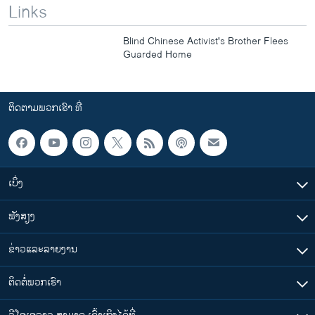
Links
Blind Chinese Activist's Brother Flees
Guarded Home
ຕິດຕາມພວກເຮົາ ທີ່
ເບິ່ງ
ຟັງສຽງ
ຂ່າວແລະລາຍງານ
ຕິດຕໍ່ພວກເຮົາ