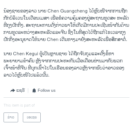
ນ້ອງ​ຊາຍຂອງ​ລາວ ນາຍ Chen Guangcheng ​ໄດ້ຫຼົບໜີ​ຈາກ​ການ​ຖືກ​
ກັກ​ບໍລິ​ເວນ​ໃນ​ເດືອນ​ເມສາ ​ເພື່ອ​ຂໍ​ຄວາມ​ຄຸ້ມ​ຄອງຢູ່​ສະຖານທູດສະ ຫະລັດ​
ທີ່​ກຸງປັກ​ກິ່ງ. ສະຖານະ​ການ​ດັ່ງກ່າວ​ພາໃຫ້ເກີດ​ມີ​ການ​ປະ​ເຊີນ​ໜ້າ​ກັນ​ດ້ານ
ການ​ທູດ​ລະຫວ່າງ​ສະຫະລັດແລະ​ຈີນ ຊຶ່ງໃນ​ທີ່​ສຸດ​ໄດ້​ຖືກ​ແກ້​ໄຂ​ເວລາກຸງ
ປັກ​ກິ່ງ​ອະນຸຍາດ​ໃຫ້​ນາຍ Chen ​ເດີນທາງ​ມາ​ຍັງສະຫະລັດ​ເພື່ອ​ສຶກສາຕໍ່.
ນາຍ Chen Kegui ຜູ້​ເປັນຫຼານຊາຍ ​ໄດ້​ຖືກ​ຈັບ​ກຸມ​ແລະ​ຕັ້ງ​ຂໍ້​ຫາ​
ພະຍາຍາມຂ້າຄົນ ຫຼັງຈາກ​ການ​ປະ​ທະ​ກັນ​ເມື່ອ​ເດືອນ​ຜ່ານ​ມາ​ກັບ​ພວກ​
ເຈົ້າໜ້າ​ທີ່​ຈີນ ທີ່​ບຸກ​ເຂົ້າ​ໄປໃນ​ເຮືອນຂອງ​ລາວ​ຫຼັງຈາກ​ພົບ​ວ່າ​ອາວຂອງ​
ລາວ​ໄດ້ຫຼົບໜີ​ໄປ​ແລ້ວນັ້ນ.
ແຊຣ໌
Follow us
This item is part of
ຂ່າວ
ເອເຊຍ