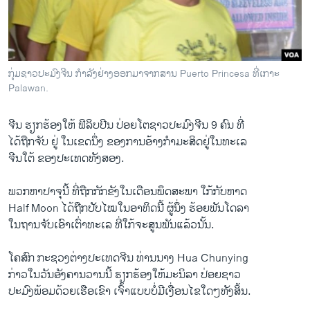
ວິທະຍາສາດ-ເທັກໂນໂລຈີ
ທຸລະກິດ
ພາສາອັງກິດ
ກຸ່ມຊາວປະມົງຈີນ ກຳລັງຢ່າງອອກມາຈາກສານ Puerto Princesa ທີ່ເກາະ
ວີດີໂອ
Palawan.
ສຽງ
ຈີນ ຮຽກຮ້ອງ​ໃຫ້ ຟິລິບ​ປີນ ປ່ອຍ​ໂຕ​ຊາວ​ປະມົງຈີນ​ 9 ຄົນ ​ທີ່​
ລາຍການກະຈາຍສຽງ
ໄດ້​ຖືກ​ຈັບ ຢູ່ ໃນເຂດນຶ່ງ ຂອງການອ້າງກຳມະສິດຢູ່ໃນທະ​ເລ
ຕິດຕາມພວກເຮົາ ທີ່
​ຈີນ​ໃຕ້ ຂອງປະ​ເທດທັງສອງ.
ລາຍງານ
ພວກຫາ​ປາຈຸນີ້ ທີ່​ຖືກ​ກັກ​ຂັງ​ໃນ​ເດືອນ​ພຶດສະພາ ໃກ້​ກັບຫາດ
Half Moon ໄດ້​ຖືກ​ປັບ​ໄໝ​ໃນອາທິດ​ນີ້ ຜູ້​ນຶ່ງ ຮ້ອຍພັນ​ໂດ​ລາ
ພາສາຕ່າງໆ
​ໃນ​ຖານຈັບເອົາເຕົ່າ​ທະ​ເລ ທີ່​ໃກ້ຈະ​ສູນພັນແລ້ວນັ້ນ.
​ໂຄສົກ ກະຊວງຕ່າງປະ​ເທດ​ຈີນ ທ່ານ​ນາງ Hua Chunying
ກ່າວໃນ​ວັນ​ອັງຄານ​ວານ​ນີ້​ ຮຽກຮ້ອງ​ໃຫ້​ມະນິລາ ປ່ອຍ​ຊາວ
ປະມົງພ້ອມ​ດ້ວຍ​ເຮືອເຂົາ ເຈົ້າແບບບໍ່ມີເງື່ອນໄຂໃດໆທັງສິ້ນ.