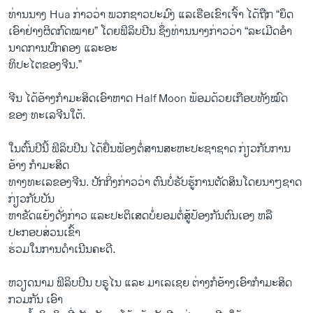
ທ່ານ​ນາງ Hua ກ່າວ​ວ່າ ພວກ​ຊາວປະມົງ ​ແລ​ເຮືອເຂົາເຈົ້າ ​ໄດ້ຖືກ “ຍຶດ​
ເອົາ​ຢ່າງ​ຜິດ​ກົດໝາຍ” ໂດຍ​ຟິລິບ​ປີນ ຊຶ່ງ​ທ່ານ​ນາງກ່າວ​ວ່າ “​ລະເມີດ​ອຳ​
ນາດ​ການ​ປົກຄອງ​ ແລະອະ
ທິປະໄຕຂອງຈີນ.”
ຈີນ ​ໄດ້ອ້າງກຳມະສິດເອົາຫາດ Half Moon ພ້ອມ​ດ້ວຍ​ເກືອບ​ທັງ​ໝົດ​
ຂອງ ທະ​ເລ​ຈີນ​ໃຕ້.
​ໃນ​ຕົ້ນ​ປີ​ນີ້ ຟິລິບ​ປີນ ​ໄດ້​ຍື່ນຟ້ອງຕໍ່​ສານສະຫະ​ປະຊາ​ຊາດ ກ່ຽວ​ກັບ​ການ
ອ້າງ ກຳມະສິດ
​ທາງ​ທະ​ເລ​ຂອງ​ຈີນ. ປັກ​ກິ່ງກ່າວ​ວ່າ ຕົນ​ບໍ່​ຮັບ​ຮູ້​ການ​ຕັດສິນ​ໂດຍ​ນາໆ​ຊາດ
ກ່ຽວ​ກັບ​ບັນ
ຫາຂັດ​ແຍ້​ງດັ່ງກ່າວ ​ແລະ​ປະຕິ​ເສດບໍ່ຍອມຕໍ່ສູ້​ປ້ອງ​ກັນ​ຕົນ​ເອງ ຫລື​
ປະກອບສ່ວນເຂົ້າ
ຮ່ວມໃນ​ການ​ດຳ​ເນີນຄະດີ.
ຫວຽດນາມ ຟິລິບ​ປີນ ບຣູໄນ ​ແລະ ມາ​ເລ​ເຊຍ ຕ່າງກໍອ້າງເອົາກຳມະສິດ
ກວມກັນ ​ເອົາ