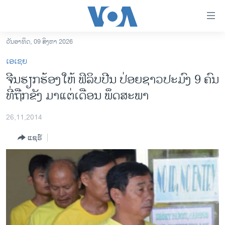
ລິ້ງ
ສຳຫລັບ
ເຂົ້າ
ວັນອາທິດ, 09 ສິງຫາ 2026
ຫາ
ໂຮມເພຈ
ເອເຊຍ
ຂ້າມ
ລາວ
ຈີນຮຽກຮ້ອງໃຫ້ ຟິລິບປີນ ປ່ອຍຊາວປະມົງ 9 ຄົນ
ຂ້າມ
ອາເມຣິກາ
ທີ່ຖືກຂັງ ມາແຕ່ເດືອນ ພຶດສະພາ
ຂ້າມ
ໄປ
ການເລືອກຕັ້ງ ປະທານາທີບໍດີ ສະຫະລັດ 2024
ຫາ
26,11,2014
ຂ່າວ​ຈີນ
ຊອກ
ແຊຣ໌
ຄົ້ນ
ໂລກ
ເອເຊຍ
ອິດສະຫຼະພາບດ້ານການຂ່າວ
ຊີວິດຊາວລາວ
ຊຸມຊົນຊາວລາວ