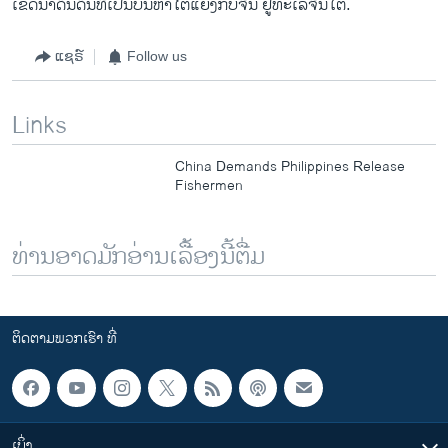
ເຂດ​ນ້ຳດິນ​ດິນ​ທີ່ເປັນບັນຫາໂຕ້ແຍ້ງກັບ​ຈີນ ຢູ່​ທະ​ເລ​ຈີນ​ໃຕ້.
ແຊຣ໌
Follow us
Links
China Demands Philippines Release
Fishermen
ທ່ານອາດມັກອ່ານເລື້ອງນີ້ຕື່ມ
ຕິດຕາມພວກເຮົາ ທີ່
ເບິ່ງ