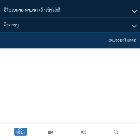
ວີໂອເອລາວ ສາມາດ ເຂົ້າເຖິງໄດ້ທີ່
​ລິ້ງ​ຕ່າງໆ
ຕາມເວລາໃນລາວ
ສົດ