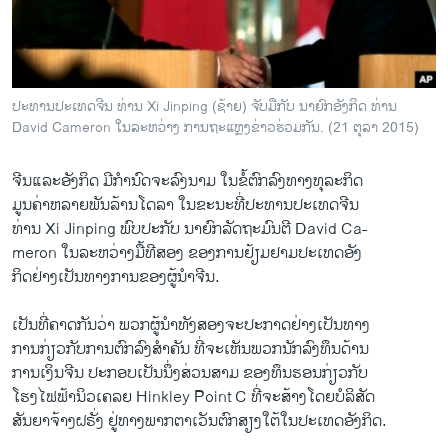
ວິທະຍາສາດ-ເທັກໂນໂລຈີ
ທຸລະກິດ
ພາສາອັງກິດ
ປະທານປະເທດຈີນ ທ່ານ Xi Jinping (ຊ້າຍ) ຈັບມືກັບ ນາຍົກອັງກິດ ທ່ານ
ວີດີໂອ
David Cameron ໃນລະຫວ່າງ ການຖະແຫຼງຂ່າວຮ່ວມກັນ. (21 ຕຸລາ 2015)
ສຽງ
ຈີນແລະອັງກິດ ມີກຳນົດຈະລົງນາມ ໃນຂໍ້ຕົກລົງທາງທຸລະກິດ
ລາຍການກະຈາຍສຽງ
ມູນຄ່າຫລາຍພັນລ້ານໂດລາ ໃນຂະນະທີ່ປະທານປະເທດຈີນ
ຕິດຕາມພວກເຮົາ ທີ່
ທ່ານ Xi Jinping ພົບປະກັບ ນາຍົກລັດຖະມົນຕີ David Ca-
ລາຍງານ
meron ໃນລະຫວ່າງມື້ທີສອງ ຂອງການຢ້ຽມຢາມປະເທດອັງ
ກິດຢ່າງເປັນທາງການຂອງຜູ້ນຳຈີນ.
ພາສາຕ່າງໆ
ເປັນທີ່ຄາດກັນວ່າ ພວກຜູ້ນຳທັງສອງຈະປະກາດຢ່າງເປັນທາງ
ການກ່ຽວກັບການຕົກລົງສຳຄັນ ທີ່ຈະເຫັນພວກນັກລົງທຶນດ້ານ
ການເງິນຈີນ ປະກອບເປັນນຶ່ງສ່ວນສາມ ຂອງທຶນຮອນກ່ຽວກັບ
ໂຮງໄຟຟ້ານິວເຄລຍ Hinkley Point C ທີ່ຈະສ້າງໂດຍບໍລິສັດ
ສັນຍາຈ້າງຝຣັ່ງ ຢູ່ທາງພາກຕາເວັນຕົກສຽງໃຕ້ໃນປະເທດອັງກິດ.