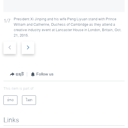
President Xi Jinping and his wife Peng Liyuan stand with Prince
1/7
William and Catherine, Duchess of Cambridge as they attend a
creative industry event at Lancaster House in London, Britain, Oct.
21, 2015.
P
N
r
e
e
x
v
t
i
s
ແຊຣ໌
Follow us
o
l
u
i
This item is part of
s
d
s
e
ຂ່າວ
ໂລກ
l
i
Links
d
e