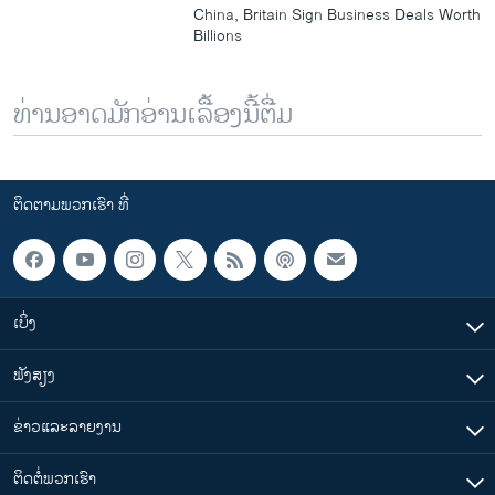
China, Britain Sign Business Deals Worth
Billions
ທ່ານອາດມັກອ່ານເລື້ອງນີ້ຕື່ມ
ຕິດຕາມພວກເຮົາ ທີ່
ເບິ່ງ
ຟັງສຽງ
ຂ່າວແລະລາຍງານ
ຕິດຕໍ່ພວກເຮົາ