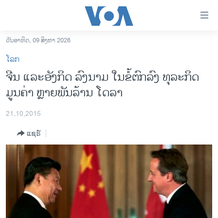
ລິ້ງ
ສຳຫລັບ
ເຂົ້າ
ວັນອາທິດ, 09 ສິງຫາ 2026
ຫາ
ໂຮມເພຈ
ໂລກ
ຂ້າມ
ລາວ
ຈີນ ແລະອັງກິດ ລົງນາມ ໃນຂໍ້ຕົກລົງ ທຸລະກິດ
ຂ້າມ
ອາເມຣິກາ
ມູນຄ່າ ຫຼາຍພັນລ້ານ ໂດລາ
ຂ້າມ
ໄປ
ການເລືອກຕັ້ງ ປະທານາທີບໍດີ ສະຫະລັດ 2024
ຫາ
21,10,2015
ຂ່າວ​ຈີນ
ຊອກ
ແຊຣ໌
ຄົ້ນ
ໂລກ
ເອເຊຍ
ອິດສະຫຼະພາບດ້ານການຂ່າວ
ຊີວິດຊາວລາວ
ຊຸມຊົນຊາວລາວ