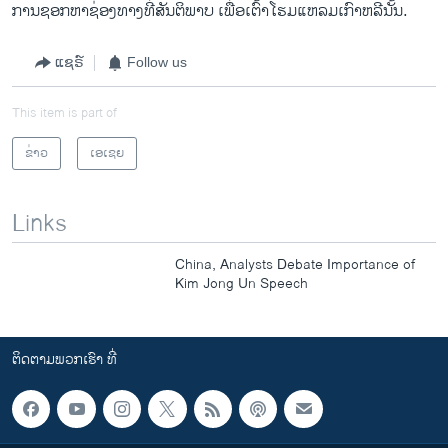
ການ​ຊອກ​ຫາ​ຊ່ອງ​ທາງທີ່​ສັນ​ຕິພາບ ​ເພື່ອ​ເຕົ້າ​ໂຮມແຫລມ​ເກົາຫລີນັ້ນ.
ແຊຣ໌
Follow us
This item is part of
ຂ່າວ
ເອເຊຍ
Links
China, Analysts Debate Importance of
Kim Jong Un Speech
ຕິດຕາມພວກເຮົາ ທີ່