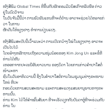
ໜັງສືພິມ Global Times ທີ່​ຂຶ້ນ​ກັບພັກ​ຄອມ​ມີ​ວນິສ​ເກົາ​ຫລີ​ເໜືອ ກ່າວ
ຢູ່ໃນບົດວິຈານ
ໃນ​ວັນ​ຈັນ​ມື້​ນີ້​ວ່າ ການ​ພົວພັນ​ແທນ​ທີ່​ຈະ​ຕໍ່​ຕ້ານ ອາດ​ຈ​ະຊ່ວຍ​ໄດ້​ຫລາຍ​ກ່
ວາ ​ໃນ​ການ​
ຜັກ​ດັນໃຫ້ພຽງ​ຢາງ ທໍາ​ການ​ປ່ຽນແປງ.
ໜັງສືພິມ​ສະບັບ​ນີ້ເວົ້າ​ແນະ​ວ່າ ​ການ​ເປິດ​ກວ້າງໃ​ໝ່​ໃນ​ພຽງຢາງ ອາດຈະ​
ເປັນໄປ​ໄດ້ ​
ໂດຍ​ອ້າງຫລັກ​ຖານເຖິງຄວາມໜຸ່ມນ້ອຍຂອງ Kim Jong Un ​ແລະຂໍ້​ທີ່​
ທ່ານໄດ້ຫັນ​
ເຫ​ອອກຈາກປະ​ເພນີ​ອັນ​ຍາວ​ນານ ຂອງບິດາ ​ໂດຍ​ການກ່າວ​ຄໍາ​ປາ​ໃສ​ຕໍ່
ໜ້າມະຫາ
ຊົນ​ໃນ​ວັນ​ອາທິດວານ​ນີ້ ຊຶ່ງໃນຄໍາປາ​ໃສຕໍ່ການ​ໂຮມ​ຊຸມນຸມ​ຢ່າງ​ຂະໜານ
ໃຫຍ່ ທີ່​ປະ
ກອບ​ດ້ວຍ​ການສວນສະໜາມ​ ແລະ​ການສະ​ແດງ​ແສນ​ຍານຸພາບ​ທາງທະ
ຫາ​ນນັ້ນ.
ທ່າ​ນ Kim ​ໄດ້ໃຫ້​ຄໍາ​ໝັ້ນ​ສັນຍາ ​ທີ່​ຈະ​ເຮັດ​ວຽກ​ກັບ​ບັນດາຜູ້​ທີ່​ຈະ​ຮ່ວມກັບ
ທ່ານ​ ​ໃນ​