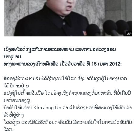
ວິທະຍາສາດ-ເທັກໂນໂລຈີ
ທຸລະກິດ
ພາສາອັງກິດ
ວີດີໂອ
ສຽງ
ເບິ່ງສະໄລດ໌ ກ່ຽວກັບການສວນສະໜາມ ແລະ
ການ
ສະແດງແສນ
ຍານຸພາບ
ລາຍການກະຈາຍສຽງ
ທາງທະຫານຂອງເກົາຫລີເໜືອ ເມື່ອວັນອາທິດ ທີ 15 ເມສາ 2012:
ຕິດຕາມພວກເຮົາ ທີ່
ລາຍງານ
ສື່ຂອງ​ລັດ​ຖະ​ບານຈີນໄດ້ຊັກ​ຊວນ​ໃຫ້​ໂລກ ຈົ່ງ​ພາກັນ​ຊຸກ​ຍູ້ໃນ​ທາງບວກ
ໃຫ້ມີ​ການ​ປ່ຽນ
ແປງຢູ່​ໃນ​ເກົາຫລີ​ເໜືອ ​ໂດຍອ້າງເຖິງຄໍາຖະ​ແຫລ​ງຕໍ່​ມະຫາຊົນ ທີ່​ບໍ່​ເຄີຍ​ມີ​
ພາສາຕ່າງໆ
ມາ​ກ່ອນຂອງຜູ້
ນໍາຄົນ​ໃໝ່ ​ທ່ານ Kim Jong Un ວ່າ ​ເປັນ​ຮ່ອງຮອຍທີ່ສະ​ແດງ​ໃຫ້​ເຫັນ​ວ່າ
ລັດ​ທີ່ຢູ່ຢ່າງ​
ໂດດດ່ຽວ ​ແລະ​ນິຍົມ​ລັດທິສະ​ຕາ​ລິນນັ້ນ ມີ​ຄວາມ​ສົນ​ໃຈ​ໃນ​ການ​ພົວພັນກັບ​
ໂລກ.