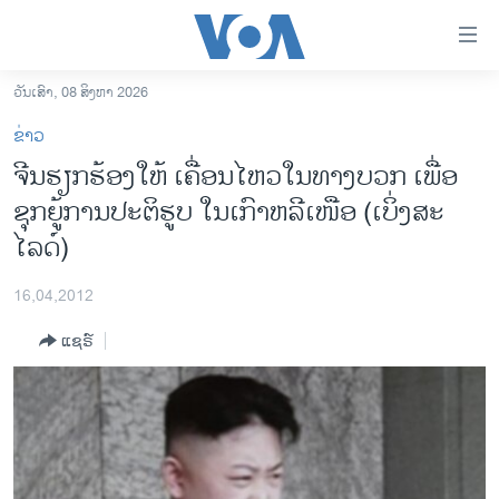
ລິ້ງ
ສຳຫລັບ
ເຂົ້າ
ວັນເສົາ, 08 ສິງຫາ 2026
ຫາ
ໂຮມເພຈ
ຂ່າວ
ຂ້າມ
ລາວ
ຈີນຮຽກຮ້ອງໃຫ້ ເຄື່ອນໄຫວໃນທາງບວກ ເພື່ອ
ຂ້າມ
ອາເມຣິກາ
ຊຸກຍູ້ການປະຕິຮູບ ໃນເກົາຫລີເໜືອ (ເບິ່ງສະ
ຂ້າມ
ໄປ
ການເລືອກຕັ້ງ ປະທານາທີບໍດີ ສະຫະລັດ 2024
ໄລດ໌)
ຫາ
ຂ່າວ​ຈີນ
ຊອກ
16,04,2012
ຄົ້ນ
ໂລກ
ແຊຣ໌
ເອເຊຍ
ອິດສະຫຼະພາບດ້ານການຂ່າວ
ຊີວິດຊາວລາວ
ຊຸມຊົນຊາວລາວ