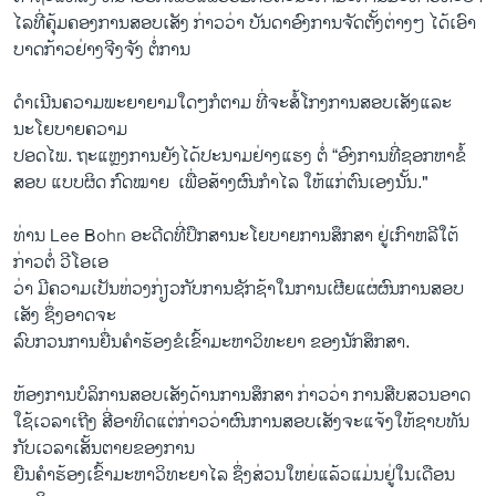
ໄລທີ່​ຄຸ້ມຄອງ​ການສອບ​ເສັງ ກ່າວ​ວ່າ ບັນດາ​ອົງການ​ຈັດ​ຕັ້ງຕ່າງໆ ​ໄດ້​ເອົາ​
ບາດກ້າ​ວຢ່າງຈີ​ງຈັງ ​ຕໍ່ການ
ດຳເນີນຄວາມພະຍາຍາມໃດໆກໍຕາມ ທີ່ຈະສໍ້ໂກງການສອບເສັງແລະ
ນະໂຍບາຍຄວາມ
ປອດໄພ. ຖະແຫຼງການ​ຍັງ​ໄດ້​ປະນາມ​ຢ່າງ​ແຮງ ຕໍ່ “ອົງການ​ທີ່​ຊອກຫາ​ຂໍ້
ສອບ ແບບຜິດ ກົດໝາຍ ​ ເພື່ອສ້າງຜົນ​ກຳ​ໄລ ໃຫ້​ແກ່​ຕົນເອງນັ້ນ."
ທ່ານ Lee Bohn ອະດີດ​ທີ່​ປຶກສານະ​ໂຍບາຍ​ການ​ສຶກສາ ຢູ່​ເກົາຫລີໃຕ້
ກ່າວ​ຕໍ່ ວີ​ໂອ​ເອ
ວ່າ ມີ​ຄວາມ​ເປັນ​ຫ່ວງ​ກ່ຽວກັບການຊັກຊ້າໃນການ​ເຜີຍ​ແຜ່​ຜົນ​ການ​ສອບ​
ເສັງ ຊຶ່ງອາດຈະ​
ລົບ​ກວນການຍື່ນ​ຄຳຮ້ອງ​ຂໍ​ເຂົ້າມະຫາວິທະຍາ​ ຂອງ​ນັກ​ສຶກສາ.
ຫ້​ອງການບໍລິການສອບ​ເສັງດ້ານການສຶກສາ ກ່າວ​ວ່າ ການ​ສືບສວນ​ອາດ​
ໃຊ້ເວລາເຖີງ ສີ່ອາທິດແຕ່​ກ່າວ​ວ່າຜົນ​ການ​ສອບ​ເສັງ​ຈະ​ແຈ້ງໃຫ້ຊາບທັນ​
ກັບເວລາ​ເສັ້ນ​ຕາຍຂອງການ
ຍືນ​ຄຳ​ຮ້ອງ​ເຂົ້າ​ມະຫາວິທະຍາ​ໄລ ຊຶ່ງ​ສ່ວນ​ໃຫຍ່ແລ້ວແມ່ນຢູ່​ໃນ​ເດືອນ​