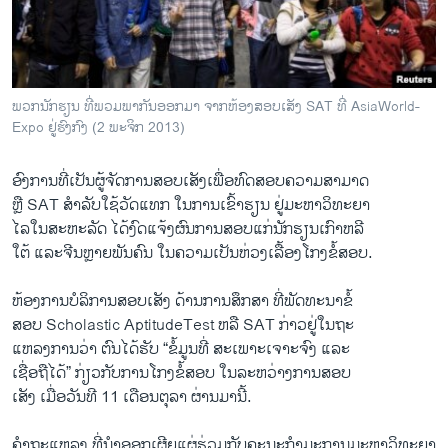
ວິທະຍາສາດ-ເທັກໂນໂລຈີ
ທຸລະກິດ
ພາສາອັງກິດ
ພວກນັກຮຽນ ທີ່ພວມພາກັນອອກມາ ຈາກຫ້ອງສອບເສັງ SAT ທີ່ AsiaWorld-
ວີດີໂອ
Expo ຢູ່ຮົງກົງ (2 ພະຈິກ 2013)
ສຽງ
ອົງການ​ທີ່​ເປັນຜູ້ຈັດການ​ສອບ​ເສັງ​ເພື່ອທົດສອບຄວາມສາມາດ
ລາຍການກະຈາຍສຽງ
ຫຼື SAT ສຳລັບໃຊ້ວັດແທກ ໃນການເຂົ້າຮຽນ ຢູ່ມະຫາວິທະຍາ​
ຕິດຕາມພວກເຮົາ ທີ່
ໄລ​ໃນສະຫະລັດ ​ໄດ້​ງົດແຈ້ງຜົນ​ການສອບ​ແກ່ນັກຮຽນ​ເກົາຫລີ
ລາຍງານ
​ໃຕ້ ແລະ​ຈີນຫຼາຍ​ພັນ​ຄົນ ໃນຄວາມ​ເປັນ​ຫ່ວງ​ເລື້ອງ​ໂກງຂໍ້ສອບ.
ຫ້​ອງການບໍລິການສອບ​ເສັງ ດ້ານການສຶກສາ ທີ່​ພັດທະນາ​ຂໍ້​
ພາສາຕ່າງໆ
ສອບ Scholastic AptitudeTest ຫລື SAT ກ່າວ​ຢູ່​ໃນ​ຖະ​
ແຫລ​ງການວ່າ ຕົນ​ໄດ້​ຮັບ “ຂໍ້ມູນທີ່ ສະ​ເພາະເຈາະຈົງ ແລະ
​ເຊື່ອ​ຖື​ໄດ້” ກ່ຽວ​ກັບ​ການ​ໂກງ​ຂໍ້ສອບ​ ​ໃນ​ລະຫວ່າງ​ການ​ສອບ
​ເສັງ​ ເມື່ອວັນ​ທີ 11 ​ເດືອນ​ຕຸລາ ​ຜ່ານ​ມາ​ນີ້.
ຄຳ​ຖ​ະແຫລ​ງ ​ທີ່ນຳອອກເຜີຍ​ແຜ່​ຮ່ວ​ມກັບຄະນະ​ກຳມະ​ການ​ມະຫາ​ວິທະຍາ​