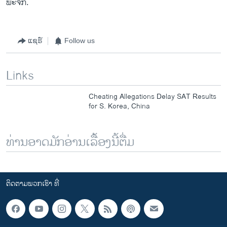
ພະຈິກ.
ແຊຣ໌
Follow us
Links
Cheating Allegations Delay SAT Results
for S. Korea, China
ທ່ານອາດມັກອ່ານເລື້ອງນີ້ຕື່ມ
ຕິດຕາມພວກເຮົາ ທີ່