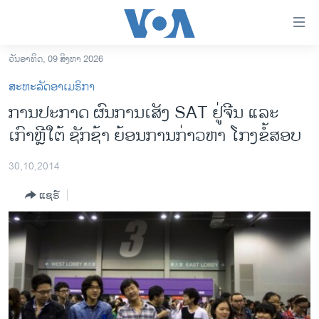
ລິ້ງ
ສຳຫລັບ
ເຂົ້າ
ວັນອາທິດ, 09 ສິງຫາ 2026
ຫາ
ໂຮມເພຈ
ສະຫະລັດອາເມຣິກາ
ຂ້າມ
ລາວ
ການປະກາດ ຜົນການເສັງ SAT ຢູ່ຈີນ ແລະ
ຂ້າມ
ອາເມຣິກາ
ເກົາຫຼີໃຕ້ ຊັກຊ້າ ຍ້ອນການກ່າວຫາ ໂກງຂໍ້ສອບ
ຂ້າມ
ໄປ
ການເລືອກຕັ້ງ ປະທານາທີບໍດີ ສະຫະລັດ 2024
ຫາ
30,10,2014
ຂ່າວ​ຈີນ
ຊອກ
ແຊຣ໌
ຄົ້ນ
ໂລກ
ເອເຊຍ
ອິດສະຫຼະພາບດ້ານການຂ່າວ
ຊີວິດຊາວລາວ
ຊຸມຊົນຊາວລາວ