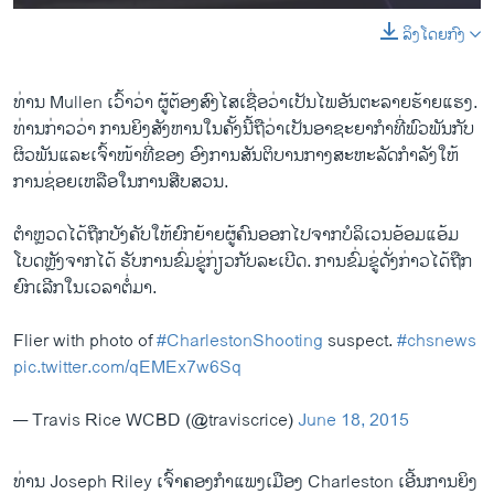
ລິງໂດຍກົງ
ທ່ານ Mullen ເວົ້າວ່າ ຜູ້ຕ້ອງສົງໄສເຊື່ອວ່າເປັນໄພອັນຕະລາຍຮ້າຍແຮງ.
ທ່ານກ່າວວ່າ ການຍິງສັງຫານໃນຄັ້ງນີ້ຖືວ່າເປັນອາຊະຍາກຳທີ່ພົວພັນກັບ
ຜິວພັນແລະເຈົ້າໜ້າທີ່ຂອງ ອົງການສັນຕິບານກາງສະຫະລັດກຳລັງໃຫ້
ການຊ່ອຍເຫລືອໃນການສືບສວນ.
ຕຳຫຼວດໄດ້ຖືກບັງຄັບໃຫ້ຍົກຍ້າຍຜູ້ຄົນອອກໄປຈາກບໍລິເວນອ້ອມແອ້ມ
ໂບດຫຼັງຈາກໄດ້ ຮັບການຂົ່ມຂູ່ກ່ຽວກັບລະເບີດ. ການຂົ່ມຂູ່ດັ່ງກ່າວໄດ້ຖືກ
ຍົກເລີກໃນເວລາຕໍ່ມາ.
Flier with photo of
#CharlestonShooting
suspect.
#chsnews
pic.twitter.com/qEMEx7w6Sq
— Travis Rice WCBD (@traviscrice)
June 18, 2015
ທ່ານ Joseph Riley ເຈົ້າຄອງກຳແພງເມືອງ Charleston ເອີ້ນການຍິງ