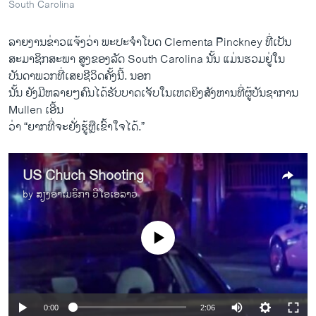
South Carolina
ລາຍງານຂ່າວແຈ້ງວ່າ ພະປະຈຳໂບດ Clementa Pinckney ທີ່ເປັນ
ສະມາຊິກສະພາ ສູງຂອງລັດ South Carolina ນັ້ນ ແມ່ນຮວມຢູ່ໃນ
ບັນດາພວກທີ່ເສຍຊີວິດຄັ້ງນີ້. ນອກ
ນັ້ນ ຍັງມີຫລາຍໆຄົນໄດ້ຮັບບາດເຈັບໃນເຫດຍິງສັງຫານທີ່ຜູ້ບັນຊາການ
Mullen ເອີ້ນ
ວ່າ “ຍາກທີ່ຈະຢັ່ງຮູ້ຫຼືເຂົ້າໃຈໄດ້.”
US Chuch Shooting
by
ສຽງອາເມຣິກາ ວີໂອເອລາວ
No media source currently available
0:00
2:06