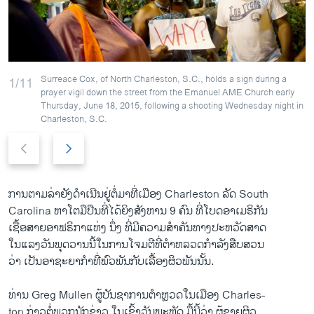
ວິທະຍາສາດ-ເທັກໂນໂລຈີ
ທຸລະກິດ
ພາສາອັງກິດ
Surreace Cox, of North Charleston, S.C., holds a sign during a
1/11
ວີດີໂອ
prayer vigil down the street from the Emanuel AME Church early
Thursday, June 18, 2015, following a shooting Wednesday night in
ສຽງ
Charleston, S.C.
Previous
Next
ລາຍການກະຈາຍສຽງ
ຕິດຕາມພວກເຮົາ ທີ່
slide
slide
ລາຍງານ
ການຕາມລ່າຍັງດຳເນີນຢູ່ຕໍ່ມາທີ່ເມືອງ Charleston ລັດ South
Carolina ຫາໂຕມືປືນທີ່ໄດ້ຍິງສັງຫານ 9 ຄົນ ທີ່ໂບດອາເມຣິກັນ
ພາສາຕ່າງໆ
ເຊື້ອສາຍອາຟຣິກາແຫ່ງ ນຶ່ງ ທີ່ມີຄວາມສຳຄັນທາງປະຫວັດສາດ
ໃນແລງວັນພຸດວານນີ້ໃນການໂຈມຕີທີ່ຕຳຫລວດກຳລັງສືບສວນ
ວ່າ ເປັນອາຊະຍາກຳທີ່ພົວພັນກັບເລື້ອງຜິວພັນນັ້ນ.
ທ່ານ Greg Mullen ຜູ້ບັນຊາການຕຳຫຼວດໃນເມືອງ Charles-
ton ກ່າວຕໍ່ພວກນັກຂ່າວ ໃນເຊົ້າວັນພະຫັດ ມື້ນີ້ວ່າ ຜູ້ຊາຍຜິວ