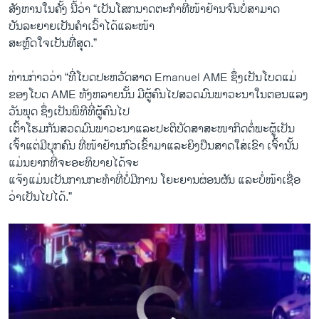
ສັງຫານໃນຄັ້ງ ນີ້ວ່າ “ເປັນໂສກນາດຕະກຳທີ່ໜ້າຢ້ານຈົນບໍ່ສາມາດ
ບັນລະຍາຍເປັນຄຳເວົ້າໄດ້ແລະໜ້າ
ສະຫຼົດໃຈເປັນທີ່ສຸດ.”
Nine Dead in Shooting at Historic Black Church in Southern US
ທ່ານກ່າວວ່າ “ທີ່ໂບດປະຫວັດສາດ Emanuel AME ຊຶ່ງເປັນໂບດແມ່
EMBED
SHARE
ຂອງໂບດ AME ທັງຫລາຍນັ້ນ ມີຜູ້ຄົນໄປສວດມົນພາວະນາໃນຕອນແລງ
by
ສຽງອາເມຣິກາ ວີໂອເອລາວ
ວັນພຸດ ຊຶ່ງເປັນພິທີທີ່ຜູ້ຄົນໄປ
ເຕົ້າໂຮມກັນສວດມົນພາວະນາແລະປະຕິບັດສາສະໜາກິດຕໍ່ພະຜູ້ເປັນ
ເຈົ້າແຕ່ມີບຸກຄົນ ທີ່ໜ້າຢ້ານກົວເຂົ້າມາແລະຍິງປືນສາດໃສ່ເຂົາ ເຈົ້ານັ້ນ
ແມ່ນຍາກທີ່ຈະອະທິບາຍໄດ້ຈະ
ແຈ້ງແມ່ນເປັນການກະທຳທີ່ບໍ່ມີການ ໂຍະຍານຜ່ອນຜັນ ແລະບໍ່ໜ້າເຊື່ອ
ວ່າເປັນໄປໄດ້.”
No media source currently available