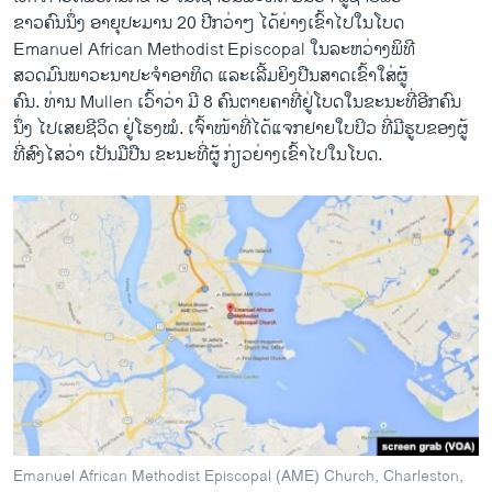
ຂາວຄົນນຶ່ງ ອາຍຸປະມານ 20 ປີກວ່າໆ ໄດ້ຍ່າງເຂົ້າໄປໃນໂບດ
Emanuel African Methodist Episcopal ໃນລະຫວ່າງພິທີ
ສວດມົນພາວະນາປະຈຳອາທິດ ແລະເລີ້ມຍິງປືນສາດເຂົ້າໃສ່ຜູ້
ຄົນ. ທ່ານ Mullen ເວົ້າວ່າ ມີ 8 ຄົນຕາຍຄາທີ່ຢູ່ໂບດໃນຂະນະທີ່ອີກຄົນ
ນຶ່ງ ໄປເສຍຊີວິດ ຢູ່ໂຮງໝໍ. ເຈົ້າໜ້າທີ່ໄດ້ແຈກຢາຍໃບປິວ ທີ່ມີຮູບຂອງຜູ້
ທີ່ສົງໄສວ່າ ເປັນມືປືນ ຂະນະທີ່ຜູ້ ກ່ຽວຍ່າງເຂົ້າໄປໃນໂບດ.
Emanuel African Methodist Episcopal (AME) Church, Charleston,