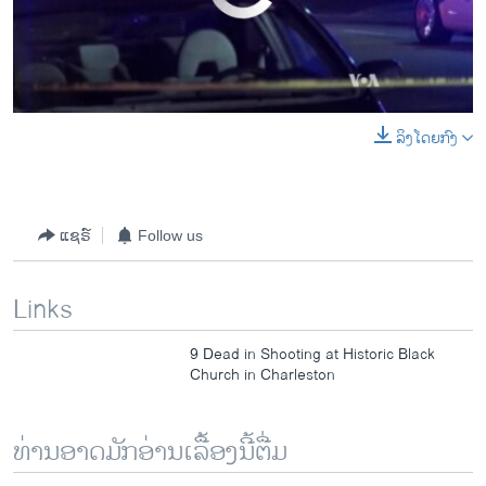
ລິງໂດຍກົງ
0:00
0:01:52
EMBED
SHARE
ແຊຣ໌
Follow us
Links
9 Dead in Shooting at Historic Black
Church in Charleston
ທ່ານອາດມັກອ່ານເລື້ອງນີ້ຕື່ມ