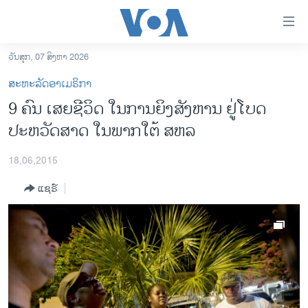
ລິ້ງ
ສຳຫລັບ
ເຂົ້າ
ວັນສຸກ, 07 ສິງຫາ 2026
ຫາ
ໂຮມເພຈ
ສະຫະລັດອາເມຣິກາ
ຂ້າມ
ລາວ
9 ຄົນ ເສຍຊີວິດ ໃນການຍິງສັງຫານ ຢູ່ໂບດ
ຂ້າມ
ອາເມຣິກາ
ປະຫວັດສາດ ໃນພາກໃຕ້ ສຫລ
ຂ້າມ
ໄປ
ການເລືອກຕັ້ງ ປະທານາທີບໍດີ ສະຫະລັດ 2024
ຫາ
18,06,2015
ຂ່າວ​ຈີນ
ຊອກ
ແຊຣ໌
ຄົ້ນ
ໂລກ
ເອເຊຍ
ອິດສະຫຼະພາບດ້ານການຂ່າວ
ຊີວິດຊາວລາວ
ຊຸມຊົນຊາວລາວ