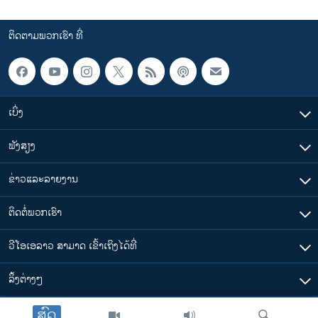
ຕິດຕາມພວກເຮົາ ທີ່
ເບິ່ງ
ຟັງສຽງ
ຂ່າວແລະລາຍງານ
ຕິດຕໍ່ພວກເຮົາ
ວີໂອເອລາວ ສາມາດ ເຂົ້າເຖິງໄດ້ທີ່
​ລິ້ງ​ຕ່າງໆ
ສົດ
ຕາມເວລາໃນລາວ