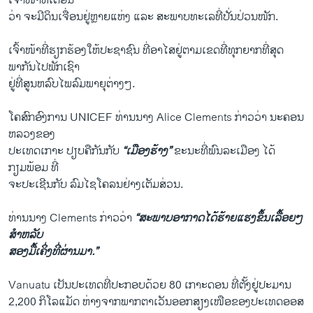
ເຈົ້າໜ້າ​ທີ່​ເຕືອນ
ວ່າ ຈະ​ມີ​ດິນ​ເຈື່ອນຢູ່ຫຼາຍ​ແຫ່ງ ​ແລະ ສະພາບທະ​ເ​ລທີ່ປັ່ນ​ປ່ວນ​ໜັກ.
​ເຈົ້າໜ້າທີ່ຮຽກຮ້ອງໃຫ້ປະຊາຊົນ ທີ່ອາໄສຢູ່ຕາມເຂດທີ່ທຸກຍາກທີ່ສຸດ
ພາກັນໄປພັກເຊົາ
ຢູ່ທີ່ສູນຫລົບໄພລົມພາຍຸຕ່າງໆ.
ໂຄສົກ​ອົງການ UNICEF ທ່ານ​ນາງ Alice Clements ກ່າວວ່າ ນະຄອນ​
ຫລວງ​ຂອງ​
ປະ​ເທດ​ເກາະ ປຽບ​ຄື​ກັນກັບ
“​ເມືອງ​ຮ້າງ”
​ຂະນະ​ທີ່​ພົນລະ​ເມືອງ ​ໄດ້
ກຽມພ້ອມ ທີ່​
ຈະປະ​ເຊີນກັບ ລົມ​ໄຊ​ໂຄລນຢ່າງ​ເຕັມ​ສ່ວນ.
ທ່ານ​ນາງ Clements ກ່າວ​ວ່າ
“ສະພາບ​ອາກາດ​ໄດ້​ຮ້າຍ​ແຮງ​ຂຶ້ນ​ເລື້ອຍໆ
ສຳ​ຫລັບ
ສອງ​ມື້​ເຄິ່ງທີ່​ຜ່ານ​ມາ.”
Vanuatu ​ເປັນປະ​ເທດ​ທີ່ປະກອບດ້ວຍ 80 ​ເກາະ​ດອນ ທີ່​ຕັ້ງຢູ່​ປະມານ
2,200 ກິ​ໂລແມັດ ຫ່າງ​ຈາກ​ພາກ​ຕາ​ເວັນ​ອອກສຽງ​ເໜືອ​ຂອງ​ປະ​ເທດ​ອອສ​