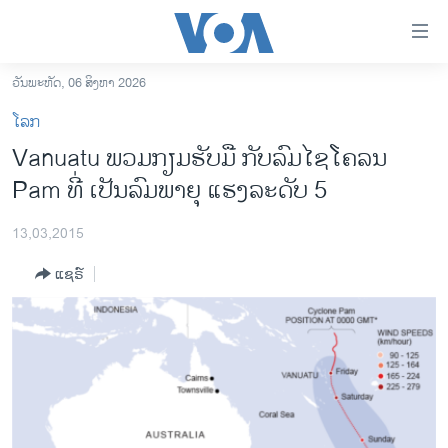
ລິ້ງ
ສຳຫລັບ
ເຂົ້າ
ວັນພະຫັດ, 06 ສິງຫາ 2026
ຫາ
ໂຮມເພຈ
ໂລກ
ຂ້າມ
ລາວ
Vanuatu ພວມກຽມຮັບມື ກັບລົມໄຊ​ໂຄລນ​
ຂ້າມ
ອາເມຣິກາ
Pam ທີ່ ເປັນລົມພາຍຸ ແຮງລະດັບ 5
ຂ້າມ
ໄປ
ການເລືອກຕັ້ງ ປະທານາທີບໍດີ ສະຫະລັດ 2024
ຫາ
13,03,2015
ຂ່າວ​ຈີນ
ຊອກ
ແຊຣ໌
ຄົ້ນ
ໂລກ
ເອເຊຍ
ອິດສະຫຼະພາບດ້ານການຂ່າວ
ຊີວິດຊາວລາວ
ຊຸມຊົນຊາວລາວ