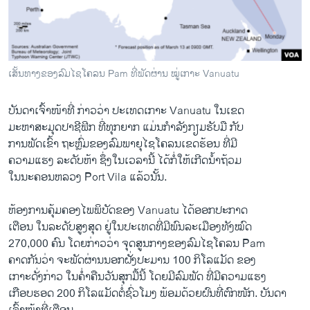
ວິທະຍາສາດ-ເທັກໂນໂລຈີ
ທຸລະກິດ
ພາສາອັງກິດ
ເສັ້ນທາງຂອງລົມໄຊໂຄລນ Pam ທີ່ພັດຜ່ານ ໝູ່ເກາະ Vanuatu
ວີດີໂອ
ບັນດາ​ເຈົ້າໜ້າ​ທີ່ ກ່າວ​ວ່າ ປະ​ເທດ​ເກາະ Vanuatu ໃນເຂດ
ສຽງ
ມະຫາສະມຸດ​ປາຊີ​ຟິກ ທີ່​ທຸກ​ຍາກ ​ແມ່ນ​ກຳລັງ​ກຽມ​ຮັບ​ມື​ ກັບ
ລາຍການກະຈາຍສຽງ
ການພັດເຂົ້າ ຖະຫຼົ່ມ​ຂອງລົມພາຍຸໄຊ​ໂຄລນ​ເຂດ​ຮ້ອນ ​ທີ່​ມີ​
ຕິດຕາມພວກເຮົາ ທີ່
ຄວາມ​ແຮງ ລະດັບ​ຫ້າ ຊຶ່ງ​ໃນເວລານີ້ ໄດ້​ກໍ່​ໃຫ້​ເກີດ​ນ້ຳຖ້ວມ​ ​
ລາຍງານ
ໃນ​ນະຄອນຫລວງ Port Vila ​ແລ້ວນັ້ນ.
ຫ້ອງການ​ຄຸ້ມຄອງໄພພິບັດ​ຂອງ Vanuatu ​ໄດ້​ອອກປະກາດ
ພາສາຕ່າງໆ
​ເຕືອນ ໃນລະດັບ​ສູງສຸດ​ ຢູ່ໃນ​ປະ​ເທດ​ທີ່​ມີ​ພົນລະ​ເມືອງທັງໝົດ
270,000 ຄົນ ​ໂດຍ​ກ່າວວ່າ ຈຸດ​ສູນ​ກາງຂອງ​ລົມໄຊ​ໂຄລນ Pam
ຄາດ​ກັນ​ວ່າ ຈະ​ພັດຜ່ານ​ນອກ​ຝັ່ງ​ປະມານ 100 ກິ​ໂລ​ແມັດ ຂອງ
ເກາະດັ່ງກ່າວ ​ໃນຄ່ຳ​ຄືນ​ວັນ​ສຸກ​ມື້​ນີ້ ​ໂດຍ​ມີ​ລົມ​ພັດ ທີ່ມີ​ຄວາມ​ແຮງ
ເກືອບ​ຮອດ 200 ກິ​ໂລ​ແມັດ​ຕໍ່​ຊົ່ວ​ໂມງ ​ພ້ອມ​ດ້ວຍ​ຝົນ​ທີ່​ຕົກ​ໜັກ. ບັນດາ​