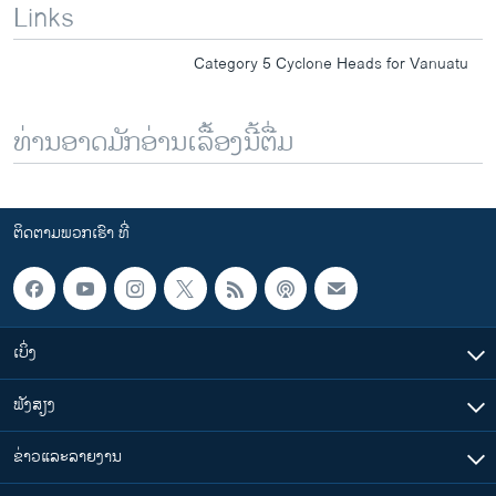
Links
Category 5 Cyclone Heads for Vanuatu
ທ່ານອາດມັກອ່ານເລື້ອງນີ້ຕື່ມ
ຕິດຕາມພວກເຮົາ ທີ່
ເບິ່ງ
ຟັງສຽງ
ຂ່າວແລະລາຍງານ