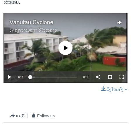
ເຕຣ​ເ​ລຍ.
Vanutau Cyclone
by
ສຽງອາເມຣິກາ ວີໂອເອລາວ
No media source currently available
0:00
0:36
ລິງໂດຍກົງ
ແຊຣ໌
Follow us