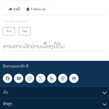
ແຊຣ໌
Follow us
This item is part of
ຂ່າວ
ໂລກ
ທ່ານອາດມັກອ່ານເລື້ອງນີ້ຕື່ມ
ຕິດຕາມພວກເຮົາ ທີ່
ເບິ່ງ
ຟັງສຽງ