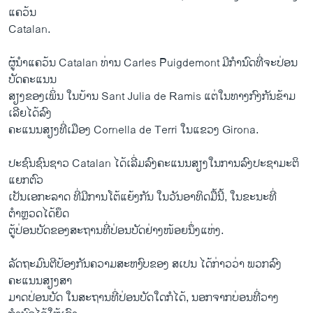
ແຄວ້ນ
Catalan.
ຜູ້ນຳແຄວ້ນ Catalan ທ່ານ Carles Puigdemont ມີກຳນົດທີ່ຈະປ່ອນ
ບັດຄະແນນ
ສຽງຂອງເພິ່ນ ໃນບ້ານ Sant Julia de Ramis ແຕ່ໃນທາງກົງກັນຂ້າມ
ເລີຍໄດ້ລົງ
ຄະແນນສຽງທີ່ເມືອງ Cornella de Terri ໃນແຂວງ Girona.
ປະຊົນຊົນຊາວ Catalan ໄດ້ເລີ່ມລົງຄະແນນສຽງໃນການລົງປະຊາມະຕິ
ແຍກຕົວ
ເປັນເອກະລາດ ທີ່ມີການໂຕ້ແຍ້ງກັນ ໃນວັນອາທິດມື້ນີ້, ໃນຂະນະທີ່
ຕຳຫຼວດໄດ້ຍຶດ
ຕູ້ປ່ອນບັດຂອງສະຖານທີ່ປ່ອນບັດຢ່າງໜ້ອຍນຶ່ງແຫ່ງ.
ລັດຖະມົນຕີປ້ອງກັນຄວາມສະຫງົບຂອງ ສເປນ ໄດ້ກ່າວວ່າ ພວກລົງ
ຄະແນນສຽງສາ
ມາດປ່ອນບັດ ໃນສະຖານທີ່ປ່ອນບັດໃດກໍໄດ້, ນອກຈາກບ່ອນທີ່ວາງ