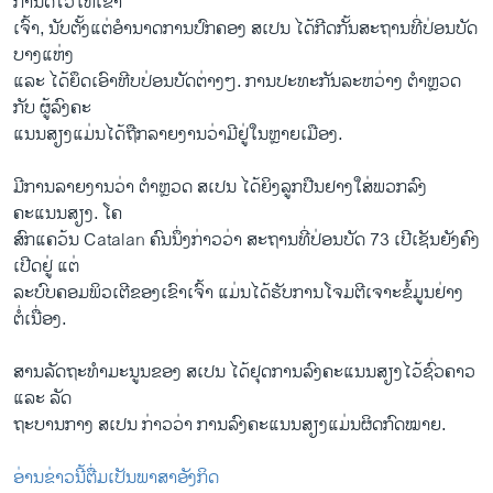
ກຳນົດໄວ້ໃຫ້ເຂົາ
ເຈົ້າ, ນັບຕັ້ງແຕ່ອຳນາດການປົກຄອງ ສເປນ ໄດ້ກີດກັ້ນສະຖານທີ່ປ່ອນບັດ
ບາງແຫ່ງ
ແລະ ໄດ້ຍຶດເອົາຫີບປ່ອນບັດຕ່າງໆ. ການປະທະກັນລະຫວ່າງ ຕຳຫຼວດ
ກັບ ຜູ້ລົງຄະ
ແນນສຽງແມ່ນໄດ້ຖືກລາຍງານວ່າມີຢູ່ໃນຫຼາຍເມືອງ.
ມີການລາຍງານວ່າ ຕຳຫຼວດ ສເປນ ໄດ້ຍິງລູກປືນຢາງໃສ່ພວກລົງ
ຄະແນນສຽງ. ໂຄ
ສົກແຄວ້ນ Catalan ຄົນນຶ່ງກ່າວວ່າ ສະຖານທີ່ປ່ອນບັດ 73 ເປີເຊັນຍັງຄົງ
ເປີດຢູ່ ແຕ່
ລະບົບຄອມພິວເຕີຂອງເຂົາເຈົ້າ ແມ່ນໄດ້ຮັບການໂຈມຕີເຈາະຂໍ້ມູນຢ່າງ
ຕໍ່ເນື່ອງ.
ສານລັດຖະທຳມະນູນຂອງ ສເປນ ໄດ້ຢຸດການລົງຄະແນນສຽງໄວ້ຊົ່ວຄາວ
ແລະ ລັດ
ຖະບານກາງ ສເປນ ກ່າວວ່າ ການລົງຄະແນນສຽງແມ່ນຜິດກົດໝາຍ.
ອ່ານຂ່າວນີ້ຕື່ມເປັນພາສາອັງກິດ