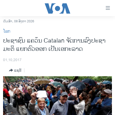
ລິ້ງ
ສຳຫລັບ
ເຂົ້າ
ວັນເສົາ, 08 ສິງຫາ 2026
ຫາ
ໂຮມເພຈ
ໂລກ
ຂ້າມ
ລາວ
ປະຊາຊົນ ແຄວ້ນ Catalan ຈັດການລົງປະຊາ
ຂ້າມ
ອາເມຣິກາ
ມະຕິ ແຍກຕົວອອກ ເປັນເອກະລາດ
ຂ້າມ
ໄປ
ການເລືອກຕັ້ງ ປະທານາທີບໍດີ ສະຫະລັດ 2024
ຫາ
01,10,2017
ຂ່າວ​ຈີນ
ຊອກ
ແຊຣ໌
ຄົ້ນ
ໂລກ
ເອເຊຍ
ອິດສະຫຼະພາບດ້ານການຂ່າວ
ຊີວິດຊາວລາວ
ຊຸມຊົນຊາວລາວ