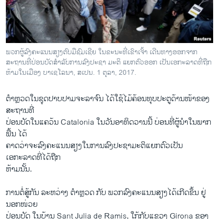
ວິທະຍາສາດ-ເທັກໂນໂລຈີ
ທຸລະກິດ
ພາສາອັງກິດ
ພວກຜູ້ລົງຄະແນນສຽງຕົບມືຊົມເຊີຍ ໃນຂະນະທີ່ເຂົາເຈົ້າ ເດີນທາງອອກຈາກ
ວີດີໂອ
ສະຖານທີ່ປ່ອນບັດສຳລັບການລົງປະຊາ ມະຕິ ແຍກຕົວອອກ ເປັນເອກະລາດທີ່ຖືກ
ຫ້າມໃນເມືອງ ບາເຊໂລນາ, ສເປນ. 1 ຕຸລາ, 2017.
ສຽງ
ຕຳຫຼວດໃນຊຸດປາບປາມຈະລາຈົນ ໄດ້ໃຊ້ໄມ້ຄ້ອນທຸບປະຕູດ້ານໜ້າຂອງ
ລາຍການກະຈາຍສຽງ
ຕິດຕາມພວກເຮົາ ທີ່
ສະຖານທີ່
ລາຍງານ
ປ່ອນບັດໃນແຄວ້ນ Catalonia ໃນວັນອາທິດວານນີ້ ບ່ອນທີ່ຜູ້ນຳໃນພາກ
ພື້ນ ໄດ້
ຄາດວ່າຈະລົງຄະແນນສຽງໃນການລົງປະຊາມະຕິແຍກຕົວເປັນ
ພາສາຕ່າງໆ
ເອກະລາດທີ່ໄດ້ຖືກ
ຫ້າມນັ້ນ.
ການຕໍ່ສູ້ກັນ ລະຫວ່າງ ຕຳຫຼວດ ກັບ ພວກລົງຄະແນນສຽງໄດ້ເກີດຂຶ້ນ ຢູ່
ນອກໜ່ວຍ
ປ່ອນບັດ ໃນບ້ານ Sant Julia de Ramis, ໃກ້ກັບແຂວງ Girona ຂອງ