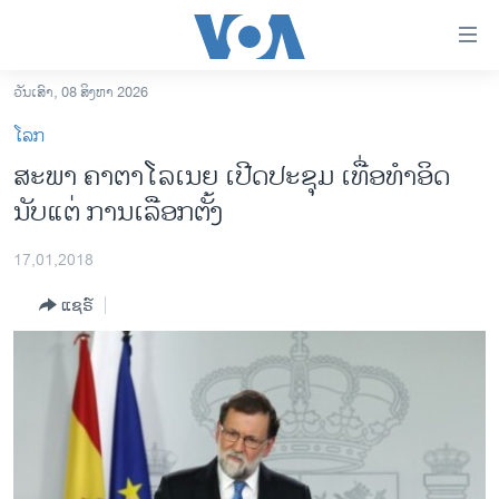
ລິ້ງ
ສຳຫລັບ
ເຂົ້າ
ວັນເສົາ, 08 ສິງຫາ 2026
ຫາ
ໂຮມເພຈ
ໂລກ
ຂ້າມ
ລາວ
ສະພາ ຄາຕາໂລເນຍ ເປີດປະຊຸມ ເທື່ອທຳອິດ
ຂ້າມ
ອາເມຣິກາ
ນັບແຕ່ ການເລືອກຕັ້ງ
ຂ້າມ
ໄປ
ການເລືອກຕັ້ງ ປະທານາທີບໍດີ ສະຫະລັດ 2024
ຫາ
17,01,2018
ຂ່າວ​ຈີນ
ຊອກ
ແຊຣ໌
ຄົ້ນ
ໂລກ
ເອເຊຍ
ອິດສະຫຼະພາບດ້ານການຂ່າວ
ຊີວິດຊາວລາວ
ຊຸມຊົນຊາວລາວ