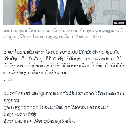
ວິທະຍາສາດ-ເທັກໂນໂລຈີ
ທຸລະກິດ
ພາສາອັງກິດ
ນາຍົກລັດຖະມົນຕີສເປນ ທ່ານມາຣີອາໂນ ຣາຮອຍ ທີ່ກອງປະຊຸມຖະແຫຼງຂ່າວ ທີ່
ວີດີໂອ
ທຳນຽບມົງຊີໂອອາ ໃນນະຄອນຫຼວງມາດຣິດ. (22 ທັນວາ 2017)
ສຽງ
ສະພາໃນພາກພື້ນ ຄາຕາໂລເນຍ ຂອງສເປນ ມີກຳນົດທີ່ຈະປະຊຸມ ກັນ
ລາຍການກະຈາຍສຽງ
ເປັນຄັ້ງທຳອິດ ໃນວັນພຸດມື້ນີ້ ນັບຕັ້ງແຕ່ລັດຖະບານກາງຂອງປະເທດໄດ້
ຕິດຕາມພວກເຮົາ ທີ່
ລົບລ້າງສະພາດັ່ງກ່າວແລະ ໄດ້ສັ່ງໃຫ້ຈັດການເລືອກຕັ້ງໃໝ່ ເພື່ອຮັບມືກັບ
ລາຍງານ
ການລົງປະຊາມະຕິແຍກຕົວເປັນເອກະ
ລາດ.
ພາສາຕ່າງໆ
ບັນດາພັກສະໜັບສະໜູນການແຍກຕົວເປັນເອກະລາດ ໄດ້ຊະນະຄະແນນ
ສຽງສ່ວນ
ຫຼາຍ ຢ່າງຫວຸດຫວິດ ໃນສະພາໃໝ່, ແຕ່ບັນດາສະມາຊິກສະພາ
ຕ້ອງການທີ່ຈະກໍ່ຕັ້ງ
ລັດຖະບານ ແລະ ເລືອກຜູ້ນຳຂອງເຂົາເຈົ້າ.