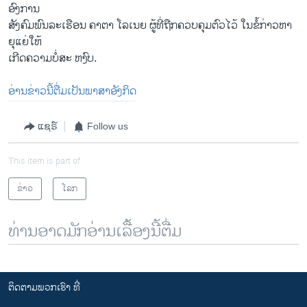
ອົງການ
ສັງຄົມພົນລະເຮືອນ ຄາຕາ ໂລເນຍ ຜູ້ທີ່ຖືກຄວບຄຸມຕົວໄວ້ ໃນຂໍ້ກ່າວຫາ
ຍຸແຍ່ໃຫ້
ເກີດຄວາມບໍ່ສະ ຫງົບ.
ອ່ານຂ່າວນີ້ຕື່ມເປັນພາສາອັງກິດ
ແຊຣ໌
Follow us
This item is part of
ຂ່າວ
ໂລກ
ທ່ານອາດມັກອ່ານເລື້ອງນີ້ຕື່ມ
ຕິດຕາມພວກເຮົາ ທີ່