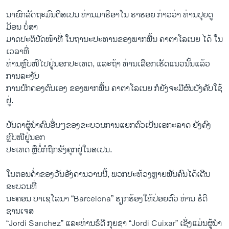
ນາຍົກລັດຖະມົນຕີສເປນ ທ່ານມາຣີອາໂນ ຣາຮອຍ ກ່າວວ່າ ທ່ານປຸຍດູ
ມັອນ ບໍ່ສາ
ມາດປະຕິບັດໜ້າທີ່ ໃນຖານະປະທານຂອງພາກພື້ນ ຄາຕາໂລເນຍ ໄດ້ ໃນ
ເວລາທີ່
ທ່ານຫຼົບໜີໄປຢູ່ນອກປະເທດ, ແລະຖ້າ ທ່ານເລືອກເຮັດແນວນັ້ນແລ້ວ
ການລະງັບ
ການປົກຄອງຕົນເອງ ຂອງພາກພື້ນ ຄາຕາໂລເນຍ ກໍຍັງຈະມີຜົນບັງຄັບໃຊ້
ຢູ່.
ບັນດາຜູ້ນຳຄົນອື່ນໆຂອງຂະບວນການແຍກຕົວເປັນເອກະລາດ ຍັງຄົງ
ຫຼົບໜີຢູ່ນອກ
ປະເທດ ຫຼືບໍ່ກໍຖືກຂັງຄຸກຢູ່ໃນສເປນ.
ໃນຕອນຄໍ່າຂອງວັນອັງຄານວານນີ້, ພວກປະທ້ວງຫຼາຍພັນຄົນໄດ້ເດີນ
ຂະບວນທີ່
ນະຄອນ ບາເຊໂລນາ “Barcelona” ຮຽກຮ້ອງໃຫ້ປ່ອຍຕົວ ທ່ານ ຮໍດີ
ຊານເຈສ
“Jordi Sanchez” ແລະທ່ານຮໍດີ ກຸຍຊາ “Jordi Cuixar” ເຊິ່ງແມ່ນຜູ້ນຳ