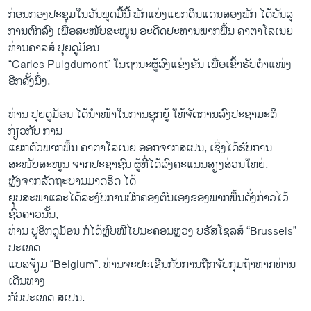
ກ່ອນກອງປະຊຸມໃນວັນພຸດມື້ນີ້ ພັກແບ່ງແຍກດິນແດນສອງພັກ ໄດ້ບັນລຸ
ການຕົກລົງ ເພື່ອສະໜັບສະໜູນ ອະດີດປະທານພາກພື້ນ ຄາຕາໂລເນຍ
ທ່ານຄາລສ໌ ປຸຍດູມັອນ
“Carles Puigdumont” ໃນຖານະຜູ້ລົງແຂ່ງຂັນ ເພື່ອເຂົ້າຮັບຕຳແໜ່ງ
ອີກຄັ້ງນຶ່ງ.
ທ່ານ ປຸຍດູມັອນ ໄດ້ນຳໜ້າໃນການຊຸກຍູ້ ໃຫ້ຈັດການລົງປະຊາມະຕິ
ກ່ຽວກັບ ການ
ແຍກຕົວພາກພື້ນ ຄາຕາໂລເນຍ ອອກຈາກສເປນ, ເຊິ່ງໄດ້ຮັບການ
ສະໜັບສະໜູນ ຈາກປະຊາຊົນ ຜູ້ທີ່ໄດ້ລົງຄະແນນສຽງສ່ວນໃຫຍ່.
ຫຼັງຈາກລັດຖະບານມາດຣິດ ໄດ້
ຍຸບສະພາແລະໄດ້ລະງັບການປົກຄອງຕົນເອງຂອງພາກພື້ນດັ່ງກ່າວໄວ້
ຊົ່ວຄາວນັ້ນ,
ທ່ານ ປູອິກດູມັອນ ກໍໄດ້ຫຼົບໜີໄປນະຄອນຫຼວງ ບຣັສໂຊລສ໌ “Brussels”
ປະເທດ
ແບລຈ້ຽມ “Belgium”. ທ່ານຈະປະເຊີນກັບການຖືກຈັບກຸມຖ້າຫາກທ່ານ
ເດີນທາງ
ກັບປະເທດ ສເປນ.