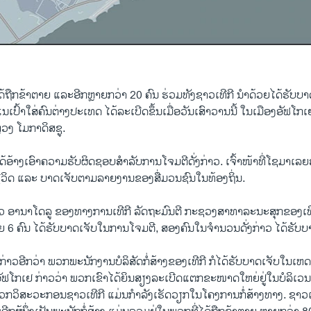
​ຖືກ​ຂ້າ​ຕາຍ ແລະອີກຫຼາຍກວ່າ 2​0 ຄົນ ​ຮ່​ວ​ມ​ທັງ​ຊາວ​ເທີ​ກີ ນຳ​ດ້ວຍ​ໄດ້​ຮັບ​ບ
່​ແນ​ເປົ້າໃສ່​ຄົນ​ຕ່າງ​ປະ​ເທດ ໄດ້​ລະ​ເບີດ​ຂຶ້ນ​ເມື່ອ​ວັນ​ເສົາ​ວານ​ນີ້ ໃນ​ເມືອງ​ອັ​ຟ​ໂກ
​ ໂມ​ກາ​ດິ​ສ​ຊູ.
ດ້​ອ້າງ​ເອົາ​ຄວາມ​ຮັບ​ຜິດ​ຊອບ​ສຳ​ລັ​ບ​ການ​ໂຈມ​ຕີ​ດັ່ງ​ກ່າວ. ເຈົ້າ​ໜ້າ​ທີ່​ໂຊ​ມາ​ເລຍ
​ຊີວິດ​ ແລະ​ ບາດ​ເຈັບ​ຕ​າມ​ລາຍ​ງານ​ຂອງ​ສື່ມວນ​ຊົນ​ໃນ​ທ້ອງ​ຖິ່ນ.
ວ ອາ​ນາ​ໂດ​ລູ ​ຂອງ​ທາງ​ການ​ເທີ​ກີ ​ລັດ​ຖະ​ມົນ​ຕີ ກະ​ຊວງສາ​ທາ​ລະ​ນະ​ສຸກ​ຂອງ​ເທີ​
ຍ 6 ຄົນ ໄດ້​ຮັ​ບ​ບາດ​ເຈັບ​ໃນ​ການ​ໂຈມ​ຕີ, ສອງ​ຄົນ​ໃນ​ຈຳ​ນວນ​ດັ່ງ​ກ່າວ ໄດ້​ຮັບ​ບ
ກ່າວ​ອີກວ່າ ພວກ​ພະ​ນັກ​ງານ​ບໍ​ລິ​ສັດ​ກໍ່​ສ້າງ​ຂອງ​ເທີ​ກີ ​ກໍໄດ້​ຮັບ​ບາດ​ເຈັບ​ໃນ​ເ
​ຟ​ໂກ​ເຢ ກ່າວ​ວ່າ ພວກ​ເຂົາ​ໄດ້​ຍິນ​ສຽງ​ລະ​ເບີດ​ແຕກ​ຂະ​ໜາດ​ໃຫຍ່​ຢູ່ໃນ​ບໍ​ລິ​ເວນ​ນ
ກວິ​ສະ​ວະ​ກອນ​ຊາວ​ເທີ​ກີ ແມ່ນ​ກຳ​ລັງ​ເຮັດ​ວຽກ​ໃນ​ໂຄງ​ການ​ກໍ່​ສ້າງ​ທາງ. ຊາວ​ເທີ​