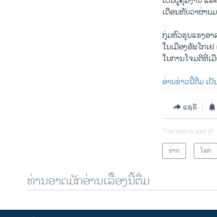
ເປັນ​ຜູ້ຄຸມ​ງານ ແລະ​ອ
ເດືອນ​ທັນ​ວາ​ຜ່ານ​ມ
ກຸ່ມ​ຫົວ​ຮຸນ​ແຮງ​ອາ
ໃນ​ເມືອງ​ອັ​ຟ​ໂກ​ເຢ 
ໃນ​ການ​ໂຈມ​ຕີ​ທີ່​ເມື
ອ່ານ​ຂ່າວ​ນີ​້​ຕື່ມ ເປັ
ແຊຣ໌
This item is part of
ຂ່າວ
ໂລກ
ທ່ານອາດມັກອ່ານເລື້ອງນີ້ຕື່ມ