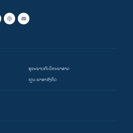
ສຸຂະພາບກັບວິທະຍາສາດ
ຮຽນ-ພາສາອັງກິດ