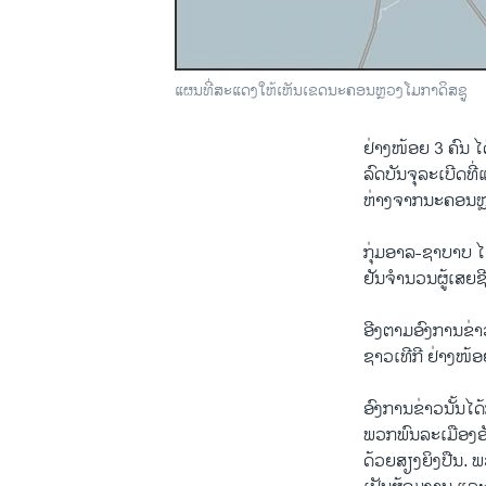
ແຜນ​ທີ່​ສະ​ແດງ​ໃຫ້​ເຫັນເຂດ​ນະ​ຄອນຫຼວງ​ໂມ​ກາ​ດິ​ສ​ຊູ
ຢ່າງ​ໜ້ອຍ 3 ຄົນ ໄດ້
ລົດ​ບັນ​ຈຸ​ລະ​ເບີດ​ທີ
ຫ່າງ​ຈາກ​ນະ​ຄອນຫຼວງ
ກຸ່ມ​ອາ​ລ​-​ຊາ​ບາບ ໄ
ຢັນ​ຈຳ​ນວນ​ຜູ້​ເ​ສຍ
ອີງ​ຕາມ​ອົງ​ການ​ຂ່າ
ຊາວ​ເທີ​ກີ ຢ່າງ​ໜ້ອ
ອົງ​ການ​ຂ່າວນັ້ນໄດ້​
ພວກ​ພົນ​ລະ​ເມືອງ​ອັ
ດ້ວຍ​ສຽງ​ຍິງ​ປືນ. ພວ