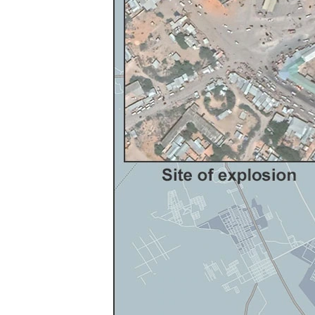
ວິທະຍາສາດ-ເທັກໂນໂລຈີ
ທຸລະກິດ
ພາສາອັງກິດ
ວີດີໂອ
ສຽງ
ລາຍການກະຈາຍສຽງ
ລາຍງານ