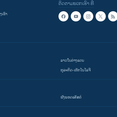
ຕິດຕາມພວກເຮົາ ທີ່
ເຮົາ
ລາວໃນຕ່າງແດນ
ທຸລະກິດ-ເທັກໂນໂລຈີ
ຟັງພອດແຄັສຕ໌