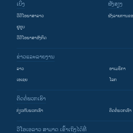
ເບິ່ງ
ຟັງສຽງ
ວີດີໂອພາສາລາວ
ຟັງລາຍການຂອງ
ຢູທູບ
ວີດີໂອພາສາອັງກິດ
ຂ່າວແລະລາຍງານ
ລາວ
ອາເມຣິກາ
ເອເຊຍ
ໂລກ
ຕິດຕໍ່ພວກເຮົາ
ກ່ຽວກັບພວກເຮົາ
ຕິດຕໍ່ພວກເຮົາ
ວີໂອເອລາວ ສາມາດ ເຂົ້າເຖິງໄດ້ທີ່