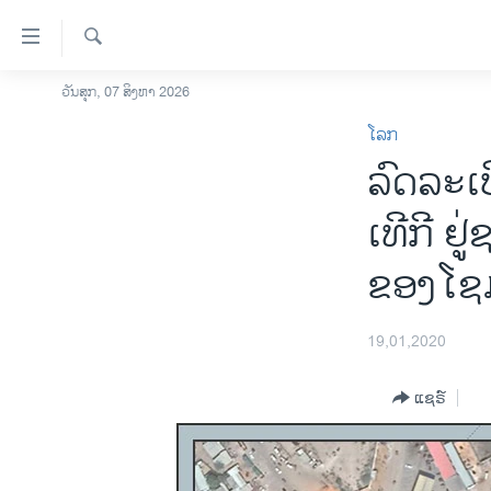
ລິ້ງ
ສຳຫລັບ
ເຂົ້າ
ຄົ້ນຫາ
ວັນສຸກ, 07 ສິງຫາ 2026
ໂຮມເພຈ
ຫາ
ໂລກ
ລາວ
ຂ້າມ
ລົດ​ລະ​
ຂ້າມ
ອາເມຣິກາ
ຂ້າມ
ການເລືອກຕັ້ງ ປະທານາທີບໍດີ ສະຫະລັດ
ເທີ​ກີ ຢ
ໄປ
2024
ຫາ
ຂອງໂຊ​
ຂ່າວ​ຈີນ
ຊອກ
ຄົ້ນ
ໂລກ
19,01,2020
ເອເຊຍ
ອິດສະຫຼະພາບດ້ານການຂ່າວ
ແຊຣ໌
ຊີວິດຊາວລາວ
ຊຸມຊົນຊາວລາວ