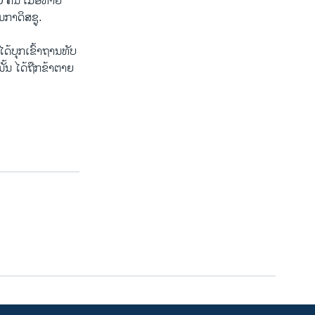
 ຄົນ​ ເມື່ອ​ທ້າຍ​
ກາ​ດິ​ສ​ຊູ.
​ບຸກ​ເຂົ້າ​ຖານ​ທັບ​
ັ້ນ ໄດ້​ຖືກ​ຂ້າ​ຕາຍ