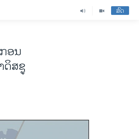
ສົດ
ະ​ກອນ
ດິ​ສ​ຊູ