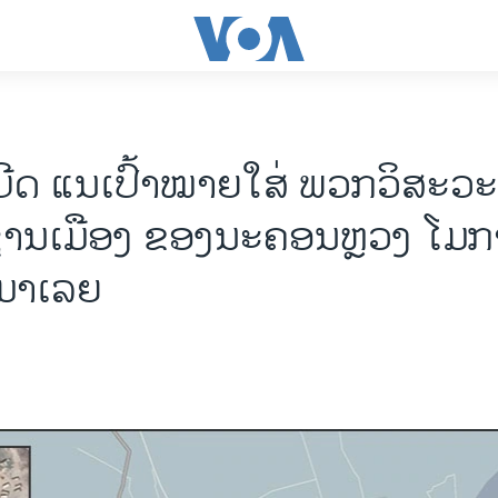
ເບີດ ແນ​ເປົ້າ​ໝາຍໃສ່ ພວກວິ​ສະ​ວ
ູ່​ຊານ​ເມືອງ ຂອງ​ນະ​ຄອນຫຼວງ ໂມ​ກາ​
ມາ​ເລຍ