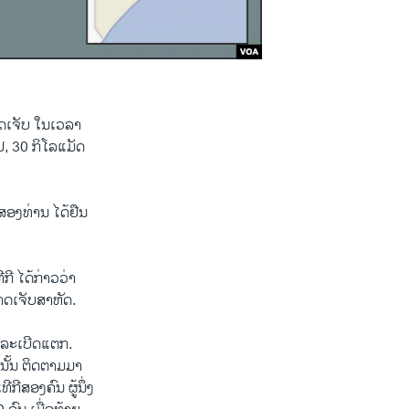
າດ​ເຈັບ ໃນ​ເວ​ລາ
​ເຢ, 30 ກິ​ໂລ​ແມັດ
​ສອງ​ທ່ານ ໄດ້​ຢືນ​
ກີ ໄດ້​ກ່າວ​ວ່າ
າດ​ເຈັບ​ສາ​ຫັດ.
ຫດ​ລະ​ເບີດ​ແຕກ.
ັ້​ນ ຕິດ​ຕາມ​ມາ​
ກີ​ສອງ​ຄົນ ຜູ້​ນຶ່ງ