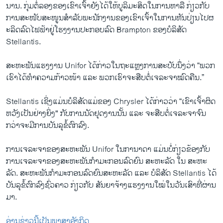
ນານ. ກຸ່ມ​ຕໍ່​ລອງ​ຂ​ອງ​ເຂົາ​ເຈົ້າ​ຍັງ​ໄດ້​ໃຫ້​ບູ​ລິ​ມະ​ສິດ​ໃນ​ການ​ຫາ​ລື ກ່ຽວ​ກັບ
ການ​ສະ​ໜັບ​ສະ​ໜູນ​ສຳ​ລັບ​ພະ​ນັກ​ງານ​ຂອງ​ເຂົາ​ເຈົ້າ​ໃນ​ການ​ຫັນ​ປ່ຽນ​ໄປ​ຜ​
ະ​ລິດ​ລົດ​ໄຟ​ຟ້າ​ຢູ່​ໂຮງ​ງານປະ​ກອບ​ລົດ Brampton ຂອງ​ບໍ​ລິ​ສັດ
Stellantis.
ສະ​ຫະ​ພັນ​ແຮງ​ງານ Unifor ໄດ້​ກ່າວ​ໃນ​ຖະ​ແຫຼງ​ການ​ສະ​ບັບ​ນຶ່ງວ່າ “ພວກ​
ເຮົາ​ໄດ້​ທຳ​ຄວາມ​ກ້າວ​ໜ້າ ແລະ ພວກ​ເຮົາ​ຈະ​ສືບ​ຕໍ່​ເຈ​ລະ​ຈາ​ໝົດ​ຄືນ.”
Stellantis ເຊິ່ງ​ແມ່ນ​ບໍ​ລິ​ສັດ​ແມ່​ຂອງ Chry​sler ໄດ້​ກ່າວ​ວ່າ​ “ເຂົາ​ເຈົ້າ​ຜິດ​
ຫວັງ​ເປັນ​ຢ່າງ​ຍິ່ງ" ກັບ​ການ​ນັດ​ຢຸດ​ງານ​ນັ້ນ ແລະ ຈະ​ສືບ​ຕໍ່​ເຈ​ລະ​ຈາ​ຈົນ​
ກວ່າ​ຈະ​ມີ​ການ​ບັນ​ລຸ​ຂໍ້​ຕົກ​ລົງ.​
ການ​ເຈ​ລະ​ຈາ​ຂອງ​ສ​ະ​ຫະ​ພັນ Unifor ໃນ​ກາ​ນາ​ດາ ແມ່ນບໍ່​ກ່ຽວ​ຂ້ອງ​ກັບ​
ການ​ເຈ​ລ​ະ​ຈາ​ຂອງ​ສະ​ຫະ​ພັນ​ກຳ​ມະ​ກອນ​ລົດ​ຍົນ ສະ​ຫະ​ລັດ ໃນ ​ສະ​ຫະ​
ລັດ. ສະ​ຫະ​ພັນ​ກຳ​ມະ​ກອນ​ລົດ​ຍົນ​ສະ​ຫະ​ລັດ ແລະ ບໍ​ລິ​ສັດ Stellantis ໄດ້​
ບັນ​ລຸ​ຂໍ້​ຕົກ​ລົງ​ຊົ່ວ​ຄາວ ກ່ຽວ​ກັບ ສັນ​ຍາ​ຈ້າງ​ແຮງ​ງານ​ໃໝ່​ໃນ​ວັນ​ເສົາ​ທີ່​ຜ່ານ​
ມາ.
ອ່ານຂ່າວນີ້ເປັນພາສາອັງກິດ