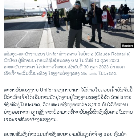
ວິທະຍາສາດ-ເທັກໂນໂລຈີ
ທຸລະກິດ
ພາສາອັງກິດ
ວີດີໂອ
ສຽງ
ແຟ້ມຮູບ-ພະນັກງານຂອງ Unifor ທ້າງຄລາວ ໂຣບິເທລ (Claude Robitaille)
ຍົກປ້າຍ ຢູ່ທີ່ການປະກອບທີ່ຊັບຊ້ອນຂອງ GM ໃນວັນທີ 10 ຕຸລາ 2023.
ລາຍການກະຈາຍສຽງ
ຕິດຕາມພວກເຮົາ ທີ່
ສະຫະພັນການາດາ ໄດ້ປະກາດໃນຕອນເຊົ້າວັນທີ 30 ຕຸລາ 2023 ວ່າ ພວກ
ລາຍງານ
ເຂົາເຈົ້າຈະເລີ້ມຕົ້ນປະທ້ວງ ໂຮງງານຕ່າງໆຂອງ Stellanis ໃນປະເທດ.
ສະ​ຫາ​ພັນ​ແຮງ​ງານ Unifor ຂອງ​ກາ​ນາ​ດາ ໄດ້​ກ່າວ​ໃນ​ຕອນ​ເຊົ້າ​ວັນ​ຈັນ​ມື້
ພາສາຕ່າງໆ
ນີ້​ວ່າ​ເຂົາ​ເຈົ້າ​ໄດ້​ເລີ່ມ​ການ​ນັດ​ຢຸດ​ງານ​ຢູ່​ໂຮງ​ງານ​ຂອງ​ບໍ​ລິ​ສັດ Stellantis
ທັງ​ໝົດ​ຢູ່​ໃນ​ປະ​ເທດ, ດ້ວຍ​ສະ​ມາ​ຊິກຫຼາຍກວ່າ 8,200 ຄົນ​ໄດ້​ທຳ​ການ​
ຍ່າງ​ອອກ​ຈາກ ວຽກຫຼັງ​ຈາກບໍ່​ສາ​ມາດ​ທີ່​ຈະ​ບັນ​ລຸ​ຂໍ້​ຕົກ​ລົງ​ຊົ່ວ​ຄາວ​ໃນ​ການ​
ເຈ​ລ​ະ​ຈາ​ສັນ​ຍາ​ຈ້າງ​ແຮງ​ງານ.
ສະ​ຫະ​ພັນ​ດັ່ງ​ກ່າວ​ແມ່ນ​ກຳ​ລັງ​ພະ​ຍາ​ຍາມ​ປັບ​ປຸງ​ຄ່າ​ຈ້າງ ແລະ ເງິນ​ບຳ​