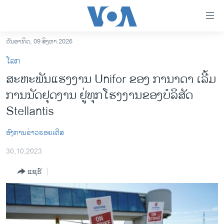
ລິ້ງ
ສຳຫລັບ
ເຂົ້າ
ວັນອາທິດ, 09 ສິງຫາ 2026
ຫາ
ໂຮມເພຈ
ໂລກ
ຂ້າມ
ລາວ
ສະຫະພັນແຮງງານ Unifor ຂອງ ການາດາ ເລີ້ມ​
ຂ້າມ
ອາເມຣິກາ
ການ​ນັດຢຸດງານ ຢູ່​ທຸກໂຮງງານຂອງບໍລິສັດ
ຂ້າມ
ໄປ
ການເລືອກຕັ້ງ ປະທານາທີບໍດີ ສະຫະລັດ 2024
Stellantis
ຫາ
ຂ່າວ​ຈີນ
ຊອກ
ອົງການຂ່າວຣອຍເຕີສ
ຄົ້ນ
ໂລກ
30,10,2023
ເອເຊຍ
ແຊຣ໌
ອິດສະຫຼະພາບດ້ານການຂ່າວ
ຊີວິດຊາວລາວ
ຊຸມຊົນຊາວລາວ