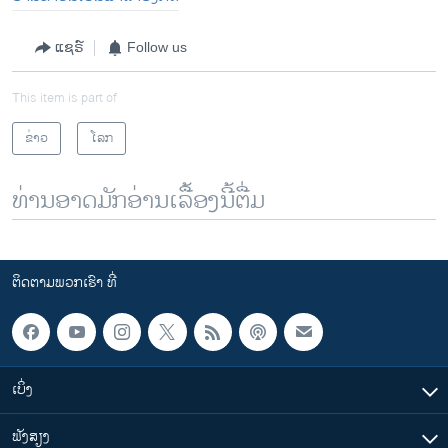
ແຊຣ໌
Follow us
This item is part of
ຂ່າວ
ໂລກ
ທ່ານອາດມັກອ່ານເລື້ອງນີ້ຕື່ມ
ຕິດຕາມພວກເຮົາ ທີ່
ເບິ່ງ
ຟັງສຽງ