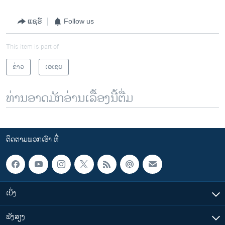
ແຊຣ໌
Follow us
This item is part of
ຂ່າວ
ເອເຊຍ
ທ່ານອາດມັກອ່ານເລື້ອງນີ້ຕື່ມ
ຕິດຕາມພວກເຮົາ ທີ່
ເບິ່ງ
ຟັງສຽງ