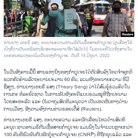
ວິທະຍາສາດ-ເທັກໂນໂລຈີ
ທຸລະກິດ
ພາສາອັງກິດ
ວີດີໂອ
ທ່ານ​ນາງ ​ເທຍ​ຣີ ແສງ, ທະ​ນາຍ​ຄວາມ​ອາ​ເມ​ຣິ​ກັນ​ເຊື້ອ​ສາຍ​ກຳ​ປູ​ເຈຍ ນຸ່ງ​ເຄື່ອງ​ໃຫ້​
ສຽງ
ເບິ່ງ​ຄື​ວ່າ​ເປັນ​ເທ​ພີ​ແຫ່ງ​ອິດ​ສະ​ຫລະ​ພາບ​ຖືກ​ໂສ້ມັດ​ໄວ້​ ໃນ​ຂະ​ນະ​ທີ່​ໄປ​ເຖິງສານ​ໃນ​
ນະ​ຄອນ​ຫລວງ​ພະ​ນົມ​ເປັນຂອງ​ກຳ​ປູ​ເຈຍ, ວັນ​ທີ 14 ມິ​ຖຸ​ນາ, 2022.
ລາຍການກະຈາຍສຽງ
ຕິດຕາມພວກເຮົາ ທີ່
ໃນວັນ​ອັງ​ຄານ​ມື້ນີ້ ສານແຫ່ງ​ນຶ່ງ​ຂອງກຳປູເຈຍໄດ້ຕັດ​ສິນ​ລົງ​ໂທດ​ຈຳ​ຄຸກຕໍ່​
ລາຍງານ
ພວກ​ຄັດຄ້ານ​ລັດ​ຖະ​ບານປະ​ມານ 60 ຄົນ, ລວມທັງທະນາຍຄວາມ ທີ່ມີ
ຊື່ສຽງ, ທ່ານນາງ​ເທຍ​ຣີ ແສງ (Theary Seng) ວ່າໄດ້ສົມຮູ້ຮ່ວມຄິດໃນ​
ການກະ ທໍ​ລະ​ຍົດຊາດ ໃນ​ການ​ຮັບ​ຟັງຄະ​ດີແບບຮວມ​ໝູ່​ທີ່​ຖືກ​ປະ​ນາມ​
ພາສາຕ່າງໆ
ໂດຍ​ສະ​ຫະ​ລັດ ແລະ ບັນດາກຸ່ມສິດທິມະ​ນຸດ​ວ່າ ເປັນ​ເຫດ​ຜົນທາງດ້ານ
ການເມືອງ, ອີງ​ຕາມ​ອົງ​ການ​ຂ່າວຣອຍ​ເຕີ້​ສ໌ (Reuters).
ທ່ານນາງ​ເທຍ​ຣີ ແສງ, ທະນາຍຄວາມ ແລະນັກ​ເຄື່ອນ​ໄຫວ​ດ້ານສິດທິ
ມະນຸດ ຊາວອາເມຣິກັນເຊື້ອ​ສາຍກຳປູເຈຍ ​ແມ່ນນຶ່ງ​ໃນ​ຈຳນວນ​ຫຼາຍ​ກວ່າ
100 ຄົນ​ທີ່​ພົວພັນ​ກັບ​ພັກ​ກູ້​ຊາດ​ກຳປູ​ເຈຍ (CNRP) ທີ່​ຖືກຍຸບແລ້ວ ແລະ