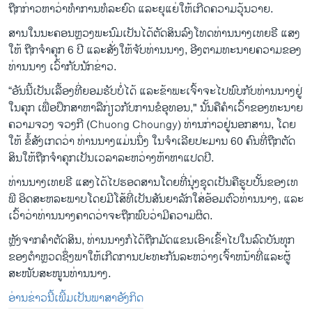
ຖືກ​ກ່າວ​ຫາວ່າ​ທຳການ​ທໍ​ລະ​ຍົດ ​ແລະຍຸ​ແຍ່ໃຫ້​ເກີດ​ຄວາມ​ວຸ້ນ​ວາຍ​.
ສານ​ໃນ​ນະຄອນຫຼວງ​ພະນົມ​ເປັນ​ໄດ້​ຕັດສິນ​ລົງ​ໂທດ​ທ່ານ​ນາງ​ເທຍ​ຣີ ແສງ ​
ໃຫ້ ຖືກ​ຈຳ​ຄຸກ 6 ປີ ແລະສັ່ງໃຫ້ຈັບ​ທ່ານນາງ, ອີງ​ຕາມທະນາຍຄວາມຂອງ
ທ່ານນາງ ເວົ້າກັບນັກຂ່າວ.
“ອັນ​ນີ້​ເປັນເລື້ອງ​ທີ່​ຍອມ​ຮັບບໍ່​ໄດ້ ແລະ​ຂ້າ​ພະ​ເຈົ້າ​ຈະໄປ​ພົບ​ກັບ​ທ່ານນາງຢູ່​
ໃນ​ຄຸກ ເພື່ອປຶກສາຫາລືກ່ຽວກັບການຂໍອຸທອນ," ນັ້ນ​ຄື​ຄຳ​ເວົ້າ​ຂອງທະນາຍ
ຄວາມຈວງ ຈວງ​ກີ (Chuong Choungy) ທ່ານກ່າວຢູ່ນອກສານ, ໂດຍ
ໃຫ້ ຂໍ້ສັງເກດວ່າ ທ່ານນາງແມ່ນນຶ່ງ ໃນຈຳເລີຍປະມານ 60 ຄົນທີ່ຖືກ​ຕັດ​
ສິນໃຫ້​ຖືກຈໍາ​ຄຸກ​ເປັນ​ເວ​ລາລະ​ຫວ່າງ​ຫ້າ​ຫາ​ແປດ​ປີ​.
​ທ່ານ​ນາງເທຍ​ຣີ ແສງໄດ້ໄປຮອດສານ​ໂດຍ​ທີ່ນຸ່ງຊຸດເປັນຄືຮູບປັ້ນຂອງເທ​
ພີ ອິດ​ສະ​ຫລະ​ພາບໂດຍມີໂສ້ທີ່​ເປັນສັນຍາລັກໃສ່ອ້ອມຕົວທ່ານນາງ, ແລະ
ເວົ້າວ່າທ່ານນາງຄາດວ່າຈະຖືກພົບວ່າມີຄວາມຜິດ.
ຫຼັງ​ຈາກ​ຄໍາ​ຕັດ​ສິນ​, ທ່ານນາງ​ກໍໄດ້​ຖືກ​ມັດແຂນ​ເອົາ​ເຂົ້າ​ໄປ​ໃນ​ລົດ​ບັນ​ທຸກ
ຂອງ​ຕຳ​ຫຼວດຊຶ່ງ​ພາ​ໃຫ້​ເກີດ​ການ​ປະ​ທະ​ກັນ​ລະ​ຫວ່າງ​ເຈົ້າ​ຫນ້າ​ທີ່​ແລະ​ຜູ້​
ສະໜັບສະໜູນ​ທ່ານ​ນາງ.
ອ່ານ​ຂ່າວນີ້​ເພີ້ມ​ເປັນ​ພາ​ສາ​ອັງ​ກິດ