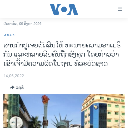
ລິ້ງ
ສຳຫລັບ
ເຂົ້າ
ວັນອາທິດ, 09 ສິງຫາ 2026
ຫາ
ໂຮມເພຈ
ເອເຊຍ
ຂ້າມ
ລາວ
ສານ​ກຳ​ປ​ູ​ເຈຍ​ຕັດ​ສິນ​ໃຫ້ ທະ​ນາຍ​ຄວາມ​ອາ​ເມ​ຣິ​
ຂ້າມ
ອາເມຣິກາ
ກັນ ແລະ​ຫລາຍ​ສິ​ບ​ຄົນ​ຖືກ​ຂັງ​ຄຸກ ໂດຍ​ກ່າວ​ວ່າ
ຂ້າມ
ໄປ
ການເລືອກຕັ້ງ ປະທານາທີບໍດີ ສະຫະລັດ 2024
ເຂົາ​ເຈົ້າ​ມີ​ຄວາມ​ຜິດໃນ​ຖານ​ ທໍ​ລະ​ຍົດ​ຊາດ
ຫາ
ຂ່າວ​ຈີນ
ຊອກ
14,06,2022
ຄົ້ນ
ໂລກ
ແຊຣ໌
ເອເຊຍ
ອິດສະຫຼະພາບດ້ານການຂ່າວ
ຊີວິດຊາວລາວ
ຊຸມຊົນຊາວລາວ