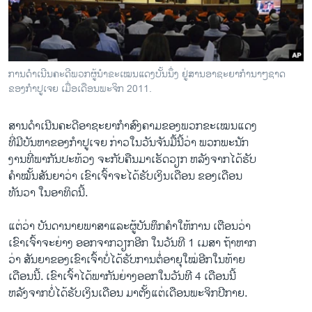
ວິທະຍາສາດ-ເທັກໂນໂລຈີ
ທຸລະກິດ
ພາສາອັງກິດ
ການດໍາເນີນຄະດີພວກຜູ້ນໍາຂະເໝນແດງບັ້ນນຶ່ງ ຢູ່ສານອາຊະຍາກໍານາໆຊາດ
ວີດີໂອ
ຂອງກໍາປູເຈຍ ເມື່ອເດືອນພະຈິກ 2011.
ສຽງ
ສານດໍາ​ເນີນ​ຄະດີອາຊະຍາກໍາສົງຄາມຂອງພວກຂະເໝນແດງ
ລາຍການກະຈາຍສຽງ
ທີ່​ມີ​ບັນຫາ​ຂອງ​ກໍ​າປູ​ເຈຍ ກ່າວ​ໃນ​ວັນ​ຈັນ​ມື້​ນີ້​ວ່າ ພວກ​ພະນັກ
ຕິດຕາມພວກເຮົາ ທີ່
ງານ​ທີ່​ພາກັນປະ​ທ້ວງ ຈະ​ກັບ​ຄືນ​ມາ​ເຮັດ​ວຽກ ຫລັງ​ຈາກໄດ້​ຮັບ​
ລາຍງານ
ຄໍາ​ໝັ້ນ​ສັນຍາວ່າ ​ເຂົາ​ເຈົ້າຈະ​ໄດ້​ຮັບ​ເງິນ​ເດືອນ ຂອງ​ເດືອນ
ທັນວາ ​ໃນ​ອາທິດ​ນີ້.
ພາສາຕ່າງໆ
​ແຕ່​ວ່າ ບັນດາ​ນາຍ​ພາສາ​ແລະ​ຜູ້​ບັນທຶກ​ຄໍາ​ໃຫ້​ການ ​ເຕືອນ​ວ່າ ​
ເຂົາ​ເຈົ້າ​ຈະ​ຍ່າງ ອອກຈາກວຽກ​ອີກ​ ໃນ​ວັນ​ທີ 1 ​ເມສາ ຖ້າ​ຫາກ​
ວ່າ ສັນຍາ​ຂອງ​ເຂົາ​ເຈົ້າບໍ່ໄດ້​ຮັບ​ການຕໍ່​ອາຍຸໃໝ່​ອີກ​ໃນ​ທ້າຍ​
ເດືອນນີ້​. ​ເຂົາ​ເຈົ້າໄດ້ພາກັນ​ຍ່າງອອກ​ໃນວັນ​ທີ 4 ເດືອນ​ນີ້
ຫລັງ​ຈາກ​ບໍ່​ໄດ້​ຮັບ​ເງິນ​ເດືອນ ມາ​ຕັ້ງ​ແຕ່​ເດືອນ​ພະ​ຈິກ​ປີ​ກາຍ.