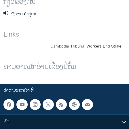
ກ່ຽວຂ້ອງກັນ
ຟັງຂ່າວ ກໍາປູເຈຍ
Links
Cambodia Tribunal Workers End Strike
ທ່ານອາດມັກອ່ານເລື້ອງນີ້ຕື່ມ
ຕິດຕາມພວກເຮົາ ທີ່
ເບິ່ງ