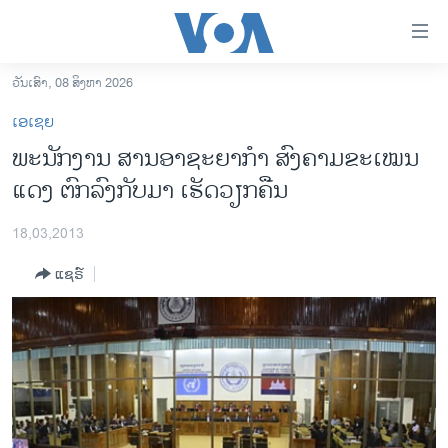
ລິ້ງ
ສຳຫລັບ
ເຂົ້າ
ວັນເສົາ, 08 ສິງຫາ 2026
ຫາ
ໂຮມເພຈ
ເອເຊຍ
ຂ້າມ
ລາວ
ພະນັກງານ ສານອາຊະຍາກໍາ ສົງຄາມຂະເໝນ
ຂ້າມ
ອາເມຣິກາ
ແດງ ຕົກລົງກັບມາ ເຮັດວຽກຄືນ
ຂ້າມ
ໄປ
ການເລືອກຕັ້ງ ປະທານາທີບໍດີ ສະຫະລັດ 2024
ຫາ
18,03,2013
ຂ່າວ​ຈີນ
ຊອກ
ແຊຣ໌
ຄົ້ນ
ໂລກ
ເອເຊຍ
ອິດສະຫຼະພາບດ້ານການຂ່າວ
ຊີວິດຊາວລາວ
ຊຸມຊົນຊາວລາວ