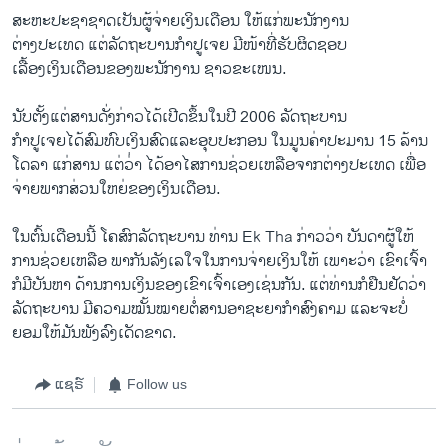
ສະຫະ​ປະຊາ​ຊາດ​ເປັນ​ຜູ້ຈ່າຍ​ເງິນ​ເດືອນ ​ໃຫ້​ແກ່ພະນັກງານ​
ຕ່າງປະ​ເທດ ​ແຕ່ລັດຖະບານ​ກໍາປູ​ເຈຍ ມີ​ໜ້າ​ທີ່ຮັບຜິດ​ຊອບ
ເລື້ອງ​ເງິນ​ເດືອນ​ຂອງພະນັກງານ​ ຊາວ​ຂະເໜນ.
ນັບ​ຕັ້ງ​ແຕ່​ສານ​ດັ່ງກ່າວໄດ້​ເປີດ​ຂຶ້ນໃນ​ປີ 2006 ລັດຖະບານ
ກໍາປູ​ເຈຍໄດ້​ສົມທົບເງິນສົດ​ແລະ​ອຸບປະກອນ ​ໃນ​ມູນ​ຄ່າປະມານ 15 ລ້ານ​
ໂດ​ລາ ແກ່ສານ ແຕ່ວ່່າ ​ໄດ້ອາ​ໄສການ​ຊ່ວຍ​ເຫລືອ​ຈາກ​ຕ່າງປະ​ເທດ ​ເພື່ອ​
ຈ່າຍ​ພາກ​ສ່ວນ​ໃຫຍ່​ຂອງ​ເງິນ​ເດືອນ.
​ໃນ​ຕົ້ນ​ເດືອນ​ນີ້ ​ໂຄສົກ​ລັດຖະບານ ທ່ານ Ek Tha ກ່າວ​ວ່າ ບັນດາ​ຜູ້​ໃຫ້
ການ​ຊ່ວຍ​ເຫລືອ ​ພາກັນ​ລັງ​ເລ​ໃຈ​ໃນ​ການ​ຈ່າຍ​ເງິນ​ໃຫ້ ​ເພາະວ່າ ​ເຂົາ​ເຈົ້າ​
ກໍ​ມີບັນຫາ​ ດ້ານການ​ເງິນ​ຂອງ​ເຂົາ​ເຈົ້າ​ເອງເຊ່ນກັນ.​ ​ແຕ່ທ່ານກໍ​ຢືນ​ຢັດ​ວ່າ
ລັດຖະບານ ມີ​ຄວາມ​ໝັ້ນ​ໝາຍ​ຕໍ່​ສານອາຊະຍາກໍາສົງຄາມ ​ແລະ​ຈະ​ບໍ່​
ຍອມ​ໃຫ້​ມັນພັງ​ລົງເດັດ​ຂາດ.
ແຊຣ໌
Follow us